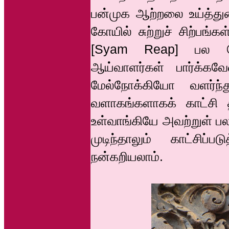
பன்முக ஆற்றலை உய்த்துண
கோயில் சுற்றுச் சிற்பங்க
[Syam Reap] பல கோயி
ஆய்வாளர்கள் பார்க்கவ
மேல்நோக்கியோ வளர்ந்
வளாகங்களாகக் காட்சி
உள்வாங்கியே அவற்றுள் பல 
முடிந்தாலும் காட்சிப்
நன்கறியலாம்.