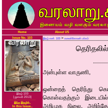
Home
About US
Issue No. 103
>
இதழ் எண். 103
கலைக்கோவன் பக்கம்
தெரிதலில்
அன்புள்ள வாருணி,
ஒன்றைத் தெரிந்து கொள
இதழ் 103
கொள்வதற்கும் இடையில்
[ ஜனவரி 2013]
இந்த இதழில்..
அறிமுக நிலை. அறிந்த
In this Issue..