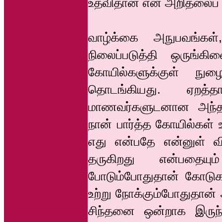
உதவிதான் என் அறிதலைப் 
வாழ்க்கை அநுபவங்கள
நிலைப்படுத்தி ஒருங்
கோயில்களுக்குள் நுழ
தொடங்கியது. ஏறத்
மாணவர்களுடனான அந்தப
நான் பார்த்த கோயில்கள்
எது என்பதே என்னுள் வ
தருகிறது என்பதையு
போடும்போதுதான் கோடுகள
உற்று நோக்கும்போதுதான்
சிந்தனை ஒன்றாக இருந்தா