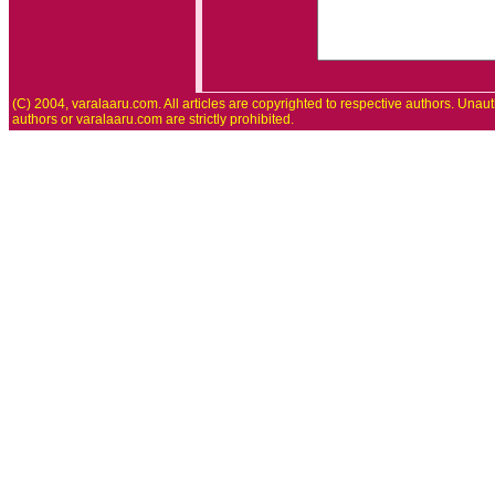
(C) 2004, varalaaru.com. All articles are copyrighted to respective authors. Unaut
authors or varalaaru.com are strictly prohibited.