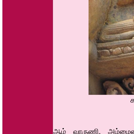
க
ஆம் வாருணி, அம்மைய