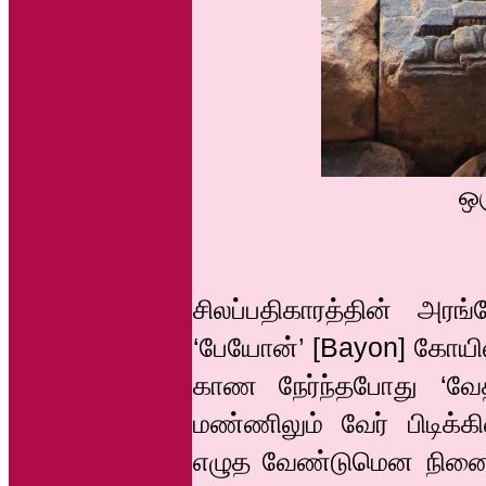
ஒர
சிலப்பதிகாரத்தின் அர
‘பேயோன்’ [Bayon] கோயில்
காண நேர்ந்தபோது ‘வேத
மண்ணிலும் வேர் பிடிக
எழுத வேண்டுமென நினைத்