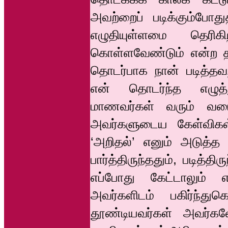
அவற்றைப் படிக்கும்போ
எழுதியுள்ளமை தெரிகி
கொள்ளவேண்டும் என்ற தவ
தொடர்பாக நான் படித்தவற
என் தொடர்ந்த எழுத
மாணவர்கள் வரும் வரை
அவர்களுடைய கேள்விகள
‘அறிதல்’ எனும் அடுத்த
பார்த்திருந்ததும், படித்த
எப்போது கேட்டாலும் எ
அவர்களிடம் பகிர்ந்து
தூண்டியவர்கள் அவர்