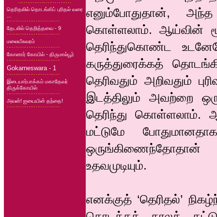
எனும்போதுதான், அந்த
தெரிதலில் தொடங்கிப் புரிதல் வரை
...
கொள்ளலாம். ஆய்வின் ம
தேடலில் தெறித்தவை - 9
மலையீசுவரம்
தெரிந்துகொண்ட உடனேயே
கோனார் கோயில் - திருமால்பூர்
கருத்துரைக்கத் தொடங்கி
Gokarneswara - 1
தெரிவதும் அறிவதும் புரி
இடையார்பாக்கம் மகாதேவர்
திருக்கோயில்
இடத்திலும் அவற்றை ஒரு
அவன்! ஐயையின் தந்தை!
தெரிந்து கொள்ளலாம்.
மட்டுமே போதுமானதா
ஒருங்கிணைந்தோதான்
உதவமுடியும்.
எனக்குத் ‘தெரிதல்’ நிக
தொடக்கக் காலக் கட்