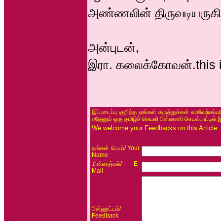
அண்ணலின் திருவடியருகில் 
அன்புடன்,
இரா. கலைக்கோவன்.this is 
இப்படைப்பு குறித்த தங்கள் கருத்துக்கள் வரவேற்கப்
ஏதேனும் ஒரு தமிழ்ச் செயலி பின்னணி செயல்பாட்டில் 
We welcome your Feedbacks on this Article.
/ Your
தங்கள் பெயர்
Name
/ E-
மின்னஞ்சல்
Mail
/
பின்னூட்டம்
Feedback