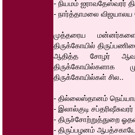
- நியமம் ஐராவதேஸ்வரர் த
- நார்த்தாமலை விஜயாலய ச
முத்தரைய மன்னர்களைத
திருக்கோயில் திருப்பணிய
ஆதித்த சோழர் ஆவார்
திருக்கோயில்களாக ம
திருக்கோயில்கள் சில..
- தில்லைஸ்தானம் நெய்யாடி
- இலால்குடி சப்தரிஷீசுவரர
- திருச்சோற்றுத்துறை ஓத
- திருப்பழனம் ஆபத்சகாயே