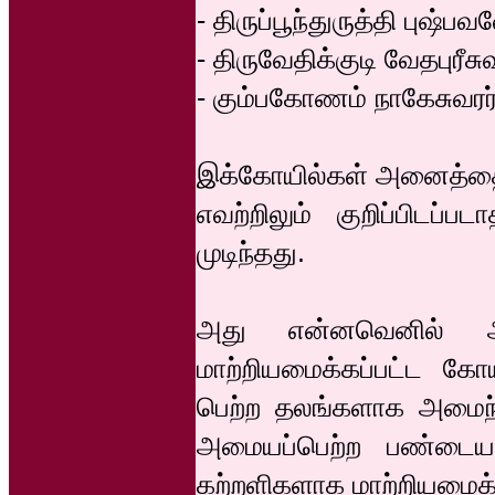
- திருப்பூந்துருத்தி புஷ்ப
- திருவேதிக்குடி வேதபுரீசு
- கும்பகோணம் நாகேசுவரர்
இக்கோயில்கள் அனைத்தையு
எவற்றிலும் குறிப்பிடப
முடிந்தது.
அது என்னவெனில் ஆத
மாற்றியமைக்கப்பட்ட க
பெற்ற தலங்களாக அமைந்
அமையப்பெற்ற பண்டைய 
கற்றளிகளாக மாற்றியமைக்