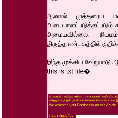
ஆனால் முத்தரைய மன்ன
அடையாளப்படுத்தப்படும் 
அமையவில்லை. நியமம் ம
திருத்தாண்டகத்தில் குறிக்
இந்த முக்கிய வேறுபாடு ஆய
this is txt file�
இப்படைப்பு குறித்த தங்கள் கருத்துக்கள் வரவேற்கப்
ஏதேனும் ஒரு தமிழ்ச் செயலி பின்னணி செயல்பாட்டில் 
We welcome your Feedbacks on this Article.
/ Your
தங்கள் பெயர்