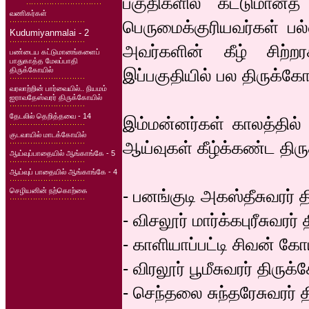
பகுதிகளில் கட்டுமானத
வணிகர்கள்
பெருமைக்குரியவர்கள் பல
Kudumiyanmalai - 2
அவர்களின் கீழ் சிற்
பண்டைய கட்டுமானங்களைப்
பாதுகாத்த மேலப்பாதி
திருக்கோயில்
இப்பகுதியில் பல திருக்கோய
வரலாற்றின் பார்வையில்.. நியமம்
ஐராவதேஸ்வரர் திருக்கோயில்
தேடலில் தெறித்தவை - 14
இம்மன்னர்கள் காலத்தில் 
குடவாயில் மாடக்கோயில்
ஆய்வுகள் கீழ்க்கண்ட தி
ஆய்வுப்பாதையில் ஆங்காங்கே - 5
ஆய்வுப் பாதையில் ஆங்காங்கே - 4
செழியனின் நற்கொற்கை
- பனங்குடி அகஸ்தீசுவரர் 
- விசலூர் மார்க்கபுரீசுவரர்
- காளியாப்பட்டி சிவன் கோ
- விரலூர் பூமீசுவரர் திருக
- செந்தலை சுந்தரேசுவரர் 