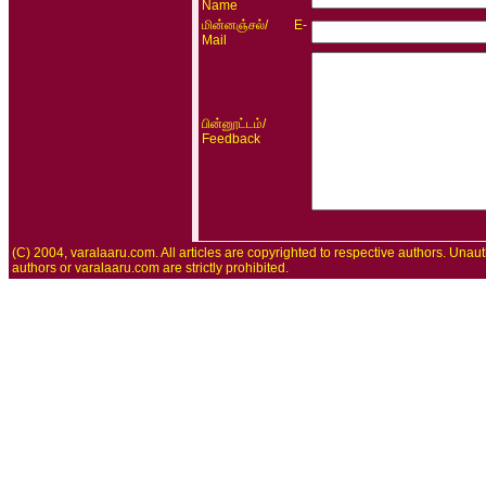
Name
/ E-
மின்னஞ்சல்
Mail
/
பின்னூட்டம்
Feedback
(C) 2004, varalaaru.com. All articles are copyrighted to respective authors. Unaut
authors or varalaaru.com are strictly prohibited.