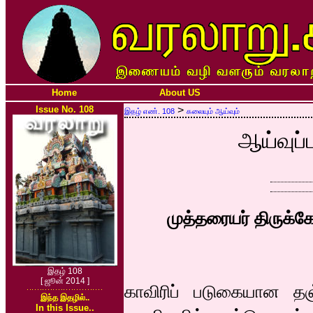
Home
About US
Issue No. 108
>
இதழ் எண். 108
கலையும் ஆய்வும்
ஆய்வுப்
முத்தரையர் திருக்க
இதழ் 108
[ ஜூன் 2014 ]
காவிரிப் படுகையான தஞ்ச
இந்த இதழில்..
In this Issue..