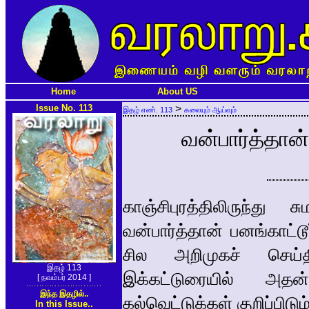
Home
About US
Issue No. 113
>
இதழ் எண். 113
கலையும் ஆய்வும்
வன்பார்த்தான்
காஞ்சிபுரத்திலிருந்
வன்பார்த்தான் பனங்காட்டூ
சில அறிமுகச் செய்
இதழ் 113
இக்கட்டுரையில் அதன
[ நவம்பர் 2014 ]
இந்த இதழில்..
கல்வெட்டுக்கள் குறிப்பி
In this Issue..