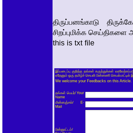
திருப்பனங்காடு திருக
சிறப்புமிக்க செய்திகளை
this is txt file
இப்படைப்பு குறித்த தங்கள் கருத்துக்கள் வரவேற்கப்
ஏதேனும் ஒரு தமிழ்ச் செயலி பின்னணி செயல்பாட்டில் 
We welcome your Feedbacks on this Article.
/ Your
தங்கள் பெயர்
Name
/ E-
மின்னஞ்சல்
Mail
/
பின்னூட்டம்