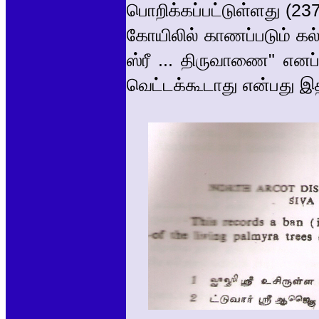
பொறிக்கப்பட்டுள்ளது (237
கோயிலில் காணப்படும் கல்
ஸ்ரீ ... திருவாணை" எனப
வெட்டக்கூடாது என்பது இ