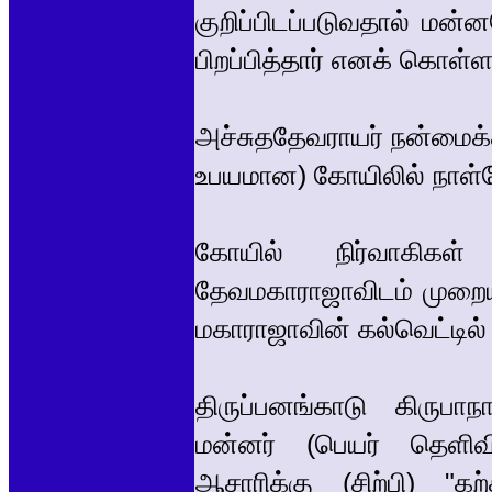
குறிப்பிடப்படுவதால் 
பிறப்பித்தார் எனக் கொள்ள
அச்சுததேவராயர் நன்மைக்க
உபயமான) கோயிலில் நாள்தோ
கோயில் நிர்வாகிகள் 
தேவமகாராஜாவிடம் முறையி
மகாராஜாவின் கல்வெட்டில் க
திருப்பனங்காடு கிருப
மன்னர் (பெயர் தெளிவி
ஆசாரிக்கு (சிற்பி) "