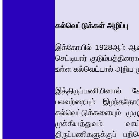
கல்வெட்டுக்கள் அழிப்பு
இக்கோயில் 1928ஆம் ஆண்
செட்டியார் குடும்பத்தின
உள்ள கல்வெட்டால் அறிய ம
இத்திருப்பணியினால்
பலவற்றையும் இழந்ததோட
கல்வெட்டுக்களையும் முழ
முக்கியத்துவம் வ
திருப்பணிகளுக்குப் பற