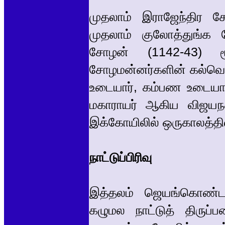
முதலாம் இராஜேந்திர ச
முதலாம் குலோத்துங்க 
சோழன் (1142-43) ம
சோழமன்னர்களின் கல்வெட்
உடையார், கம்பண உடையார
மகாராயர் ஆகிய விஜயநக
இக்கோயிலில் ஒருகாலத்தில்
நாட்டுப்பிரிவு
இத்தலம் ஜெயங்கொண்ட 
கழுமல நாட்டுத் திருப்ப