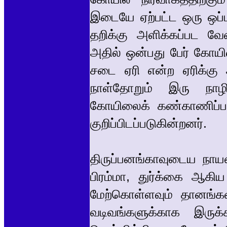
இடையே ஏற்பட்ட ஒரு ஒப்பந்
தறிக்கு அளிக்கப்பட வேண
அதில் ஒன்பது பேர் கோய
சடை ஏரி என்ற ஏரிக்கு 
நாள்தோறும் இரு நாழிச
கோயிலைக் கண்காணிப்பவர
குறிப்பிடப்படுகின்றனர்.
திருப்பனங்காவுடைய நாயன
பிரம்மா, துர்க்கை ஆகி
மேற்கொள்ளவும் தானங்க
வடிவங்களுக்காக இருக