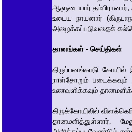
ஆளுடையார் தம்பிரானார், 
உடைய நாயனார் (கிருபாந
அழைக்கப்படுவதைக் கல்வெ
தானங்கள் - செய்திகள்
திருப்பனங்காடு கோயில்
நாள்தோறும் படைக்கவும் 
உணவளிக்கவும் தானமளிக்க
திருக்கோயிலில் விளக்கெர
தானமளித்துள்ளார். 
அளிக்கப்படவேண்டும் என்ற