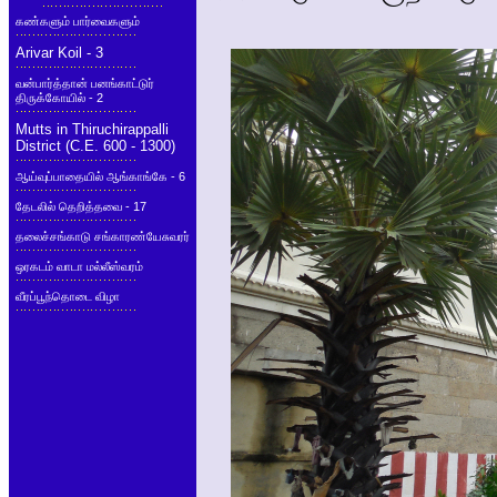
கண்களும் பார்வைகளும்
Arivar Koil - 3
வன்பார்த்தான் பனங்காட்டுர்
திருக்கோயில் - 2
Mutts in Thiruchirappalli
District (C.E. 600 - 1300)
ஆய்வுப்பாதையில் ஆங்காங்கே - 6
தேடலில் தெறித்தவை - 17
தலைச்சங்காடு சங்காரண்யேசுவரர்
ஒரகடம் வாடா மல்லீஸ்வரம்
வீரப்பூந்தொடை விழா