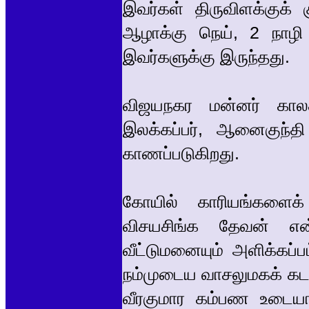
இவர்கள் திருவிளக்குக் 
ஆழாக்கு நெய், 2 நாழ
இவர்களுக்கு இருந்தது.
விஜயநகர மன்னர் காலத
இலக்கப்பர், ஆனைகுந்தி 
காணப்படுகிறது.
கோயில் காரியங்களைக
விசயசிங்க தேவன் என்ப
வீட்டுமனையும் அளிக்கப்பட
நம்முடைய வாசலுமகக் கடவர
வீரகுமார கம்பண உடையார்