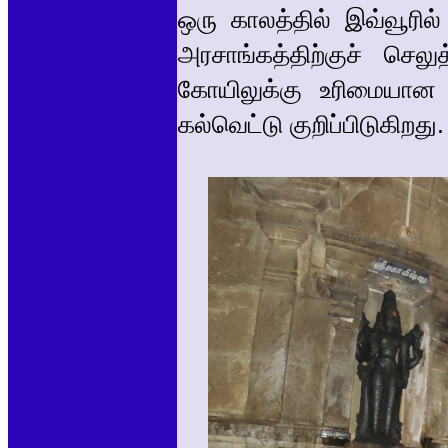
ஒரு காலத்தில் இவ்வூரில்
அரசாங்கத்திற்குச் செலு
கோயிலுக்கு உரிமையான 
கல்வெட்டு குறிப்பிடுகிறது.