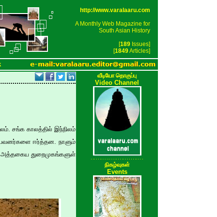
http://www.varalaaru.com
A Monthly Web Magazine for
South Asian History
[
189
Issues]
[
1849
Articles]
k
வீடியோ தொகுப்பு
Video Channel
். சங்க காலத்தில் இந்நிலம்
 யவனர்களை ஈர்த்தன. நாளும்
. அத்தகைய துறைமுகங்களுள்
நிகழ்வுகள்
Events