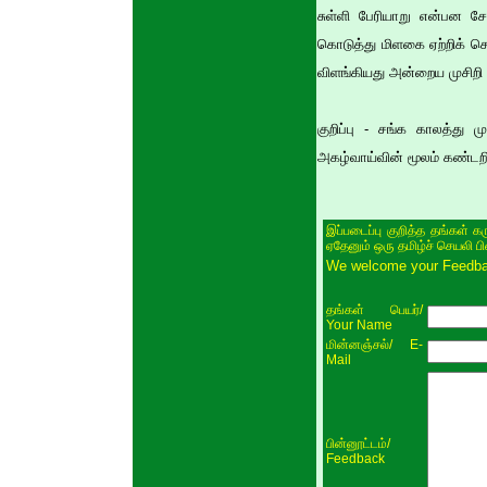
சுள்ளி பேரியாறு என்பன சே
கொடுத்து மிளகை ஏற்றிக் செ
விளங்கியது அன்றைய முசிறி த
குறிப்பு - சங்க காலத்து 
அகழ்வாய்வின் மூலம் கண்டறியப
இப்படைப்பு குறித்த தங்கள் க
ஏதேனும் ஒரு தமிழ்ச் செயலி ப
We welcome your Feedback
/
தங்கள் பெயர்
Your Name
/ E-
மின்னஞ்சல்
Mail
/
பின்னூட்டம்
Feedback