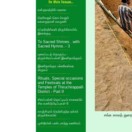
In this Issue..
வள்ளுவத்தில் மதலை
தெரிவதும் தொடர்வதும்
வரலாறுதான் வாருணி
சப்தரிஷீஸ்வரர் திருக்கோயில்,
இலால்குடி
To Sacred Shrines.. with
Sacred Hymns..- 3
புகைப்படத் தொகுப்பு -
திருச்சிராப்பள்ளி இலளிதாங்குரம்
இலளிதாங்குர பல்லவேஸ்வர
கிருகம்
Rituals, Special occasions
and Festivals at the
Temples of Thiruchirappalli
District - Part II
சிராப்பள்ளி தொட்டியம் சாலையில்
சில கண்டுபிடிப்புகள்-5
காஞ்சிபுரம் தெற்கிருந்த நக்கர்
சங்க காலத் துறைம
திருக்கோயில்
முசிறியின் பண்டமாற்று வணிகம்