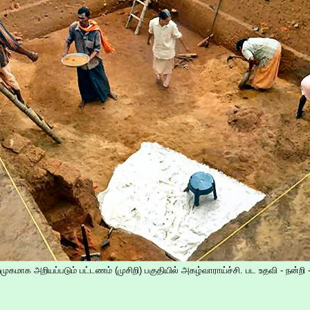
ுகமாக அறியப்படும் பட்டணம் (முசிறி) பகுதியில் அகழ்வாராய்ச்சி. பட உதவி - நன்றி -