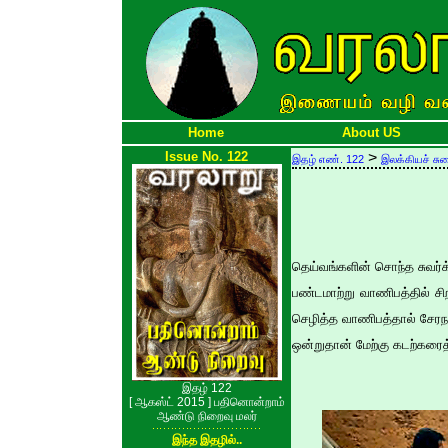
Home
About US
Issue No. 122
>
இதழ் எண். 122
இலக்கியச் சு
தெய்வங்களின் சொந்த சுவர்க
பண்டமாற்று வாணிபத்தில் ச
செழித்த வாணிபத்தால் சேர
ஒன்றுதான் மேற்கு கடற்கரைத
இதழ் 122
[ ஆகஸ்ட் 2015 ] பதினொன்றாம்
ஆண்டு நிறைவு மலர்
இந்த இதழில்..