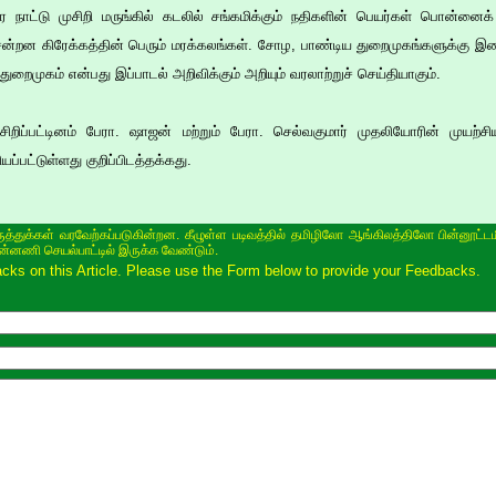
ர நாட்டு முசிறி மருங்கில் கடலில் சங்கமிக்கும் நதிகளின் பெயர்கள் பொன்
ன்றன கிரேக்கத்தின் பெரும் மரக்கலங்கள். சோழ, பாண்டிய துறைமுகங்களுக்கு இண
ுறைமுகம் என்பது இப்பாடல் அறிவிக்கும் அறியும் வரலாற்றுச் செய்தியாகும்.
முசிறிப்பட்டினம் பேரா. ஷாஜன் மற்றும் பேரா. செல்வகுமார் முதலியோரின் முய
்பட்டுள்ளது குறிப்பிடத்தக்கது.
ருத்துக்கள் வரவேற்கப்படுகின்றன. கீழுள்ள படிவத்தில் தமிழிலோ ஆங்கிலத்திலோ பின்னூட்டம
ின்னணி செயல்பாட்டில் இருக்க வேண்டும்.
s on this Article. Please use the Form below to provide your Feedbacks.