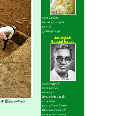
சேரர் கோட்டை
செம்மொழி மாநாடு
ஐராவதி
முப்பெரும் விழா
சிறப்பிதழ்கள்
Special Issues
நூறாவது இதழ்
சேரர் கோட்டை
எஸ்.ராஜம்
இராஜேந்திர சோழர்
 தி இந்து நாளிதழ்
மா.ரா.அரசு
ஐராவதம் மகாதேவன்
இரா.கலைக்கோவன்
வரலாறு.காம் வாசகர்