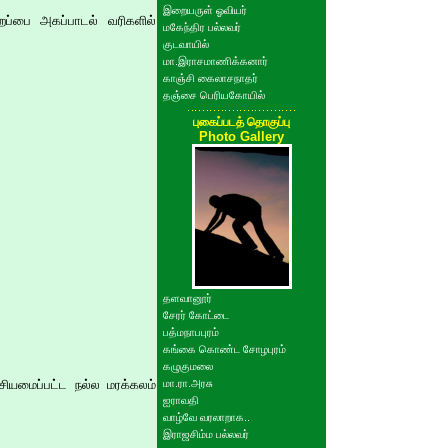
இறையருள் ஓவியர்
றப்பை அகப்பாடல் வரிகளில்
மகேந்திர பல்லவர்
குடவாயில்
மா.இராசமாணிக்கனார்
காஞ்சி கைலாசநாதர்
தஞ்சை பெரியகோயில்
புகைப்படத் தொகுப்பு
Photo Gallery
தளவானூர்
சேரர் கோட்டை
பத்மநாபபுரம்
கங்கை கொண்ட சோழபுரம்
கழுகுமலை
சியமைப்பட்ட நல்ல மரக்கலம்
மா.ரா.அரசு
ஐராவதி
வாழ்வே வரலாறாக..
இராஜசிம்ம பல்லவர்