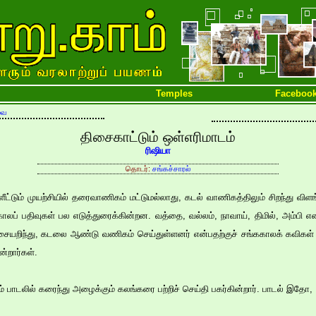
Temples
Faceboo
வை
திசைகாட்டும் ஒள்எரிமாடம்
ரிஷியா
தொடர்:
சங்கச்சாரல்
ீட்டும் முயற்சியில் தரைவாணிகம் மட்டுமல்லாது, கடல் வாணிகத்திலும் சிறந்து விள
ாலப் பதிவுகள் பல எடுத்துரைக்கின்றன. வத்தை, வல்லம், நாவாய், திமில், அம்ப
சையறிந்து, கடலை ஆண்டு வணிகம் செய்துள்ளனர் என்பதற்குச் சங்ககாலக் கவிகள் 
ன்றார்கள்.
 பாடலில் கரைந்து அழைக்கும் கலங்கரை பற்றிச் செய்தி பகர்கின்றார். பாடல் இதோ,