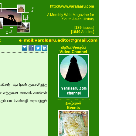
http://www.varalaaru.com
A Monthly Web Magazine for
South Asian History
[
189
Issues]
[
1849
Articles]
k
வீடியோ தொகுப்பு
Video Channel
ங்கினர். அவர்கள் தலைசிறந்த
ி என எத்தனை வகைக் கலங்கள்
தம் பாடல்கள்வழி வரலாற்றுச்
நிகழ்வுகள்
Events