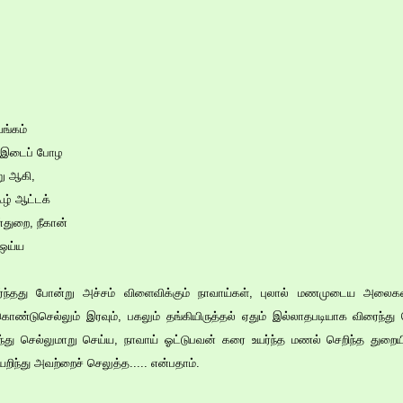
ங்கம்
ீர் இடைப் போழ
று ஆகி,
ழ் ஆட்டக்
துறை, நீகான்
 ஒய்ய
யர்ந்தது போன்று அச்சம் விளைவிக்கும் நாவாய்கள், புலால் மணமுடைய அல
 கொண்டுசெல்லும் இரவும், பகலும் தங்கியிருத்தல் ஏதும் இல்லாதபடியாக விரைந்
ு செல்லுமாறு செய்ய, நாவாய் ஓட்டுபவன் கரை உயர்ந்த மணல் செறிந்த துறையி
றிந்து அவற்றைச் செலுத்த..... என்பதாம்.