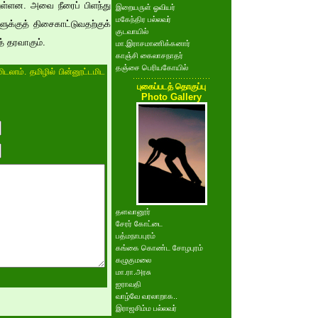
ுள்ளன. அவை நீரைப் பிளந்து
இறையருள் ஓவியர்
மகேந்திர பல்லவர்
ுக்குத் திசைகாட்டுவதற்குக்
குடவாயில்
் தரவாகும்.
மா.இராசமாணிக்கனார்
காஞ்சி கைலாசநாதர்
தஞ்சை பெரியகோயில்
ிடலாம். தமிழில் பின்னூட்டமிட
புகைப்படத் தொகுப்பு
Photo Gallery
தளவானூர்
சேரர் கோட்டை
பத்மநாபபுரம்
கங்கை கொண்ட சோழபுரம்
கழுகுமலை
மா.ரா.அரசு
ஐராவதி
வாழ்வே வரலாறாக..
இராஜசிம்ம பல்லவர்