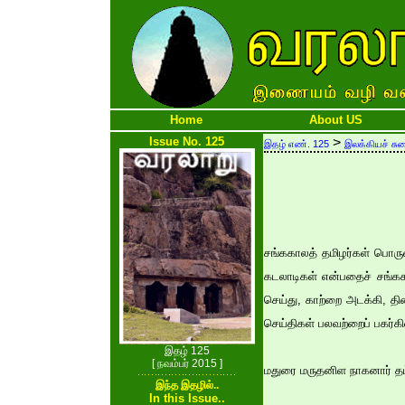
Home
About US
Issue No. 125
>
இதழ் எண். 125
இலக்கியச் சு
சங்ககாலத் தமிழர்கள் பொருள
கடலாடிகள் என்பதைச் சங்கக
செய்து, காற்றை அடக்கி, தி
செய்திகள் பலவற்றைப் பகர்கி
இதழ் 125
[ நவம்பர் 2015 ]
மதுரை மருதனிள நாகனார் தம்
இந்த இதழில்..
In this Issue..