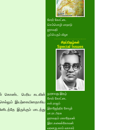
சேரர் கோட்டை
செம்மொழி மாநாடு
ஐராவதி
முப்பெரும் விழா
சிறப்பிதழ்கள்
Special Issues
நூறாவது இதழ்
ைகள் கொண்ட பெரிய கடலின்
சேரர் கோட்டை
து செல்லும் இயற்கையினதாகிய
எஸ்.ராஜம்
இராஜேந்திர சோழர்
னிடத்தே இருக்கும் மாடத்து
மா.ரா.அரசு
ஐராவதம் மகாதேவன்
இரா.கலைக்கோவன்
வரலாறு.காம் வாசகர்