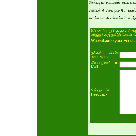
அன்றைய தமிழகக் கடல்வணிகத
கொண்டு செல்லும் பேராற்றல்
கலங்கரை விளக்கங்கள் கடற்கர
இப்படைப்பு குறித்த தங்கள் க
ஏதேனும் ஒரு தமிழ்ச் செயலி ப
We welcome your Feedback
/
தங்கள் பெயர்
Your Name
/ E-
மின்னஞ்சல்
Mail
/
பின்னூட்டம்
Feedback