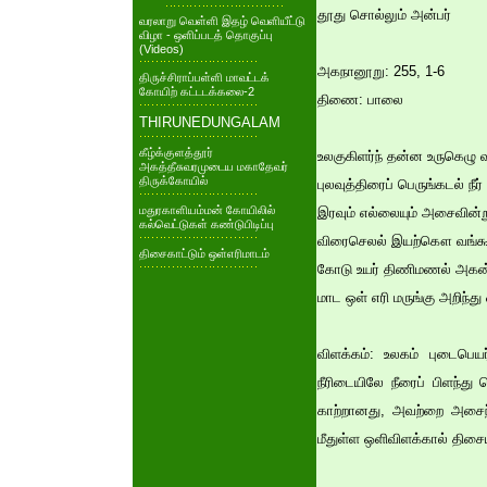
தூது சொல்லும் அன்பர்
வரலாறு வெள்ளி இதழ் வெளியீட்டு
விழா - ஒளிப்படத் தொகுப்பு
(Videos)
அகநானூறு: 255, 1-6
திருச்சிராப்பள்ளி மாவட்டக்
கோயிற் கட்டடக்கலை-2
திணை: பாலை
THIRUNEDUNGALAM
கீழ்க்குளத்தூர்
உலகுகிளர்ந் தன்ன உருகெழு வ
அகத்தீசுவரமுடைய மகாதேவர்
திருக்கோயில்
புலவுத்திரைப் பெருங்கடல் ந
மதுரகாளியம்மன் கோயிலில்
இரவும் எல்லையும் அசைவின்
கல்வெட்டுகள் கண்டுபிடிப்பு
விரைசெலல் இயற்கௌ வங்கூ
திசைகாட்டும் ஒள்எரிமாடம்
கோடு உயர் திணிமணல் அகன்
மாட ஒள் எரி மருங்கு அறிந்து
விளக்கம்: உலகம் புடைபெ
நீரிடையிலே நீரைப் பிளந்து
காற்றானது, அவற்றை அசைந்த
மீதுள்ள ஒளிவிளக்கால் திசைய