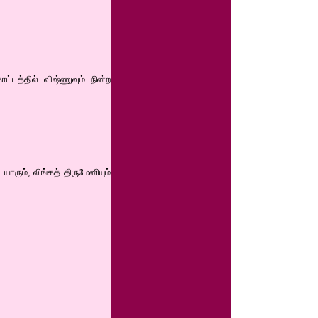
ட்டத்தில் விஷ்ணுவும் நின்ற
ாரும், லிங்கத் திருமேனியும்