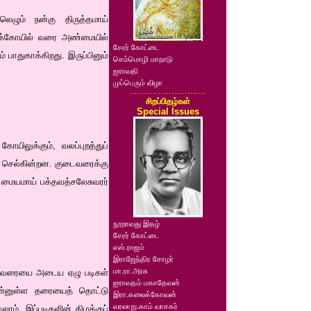
ேலெழும் நன்கு திருத்தமாய்
லைக்கோயில் வரை அண்மையில்
சேரர் கோட்டை
 பாதுகாக்கிறது. இருப்பினும்
செம்மொழி மாநாடு
ஐராவதி
முப்பெரும் விழா
சிறப்பிதழ்கள்
Special Issues
கோயிலுக்கும், வலப்புறத்துப்
ச் செல்கின்றன. குடைவரைக்கு
, மையமாய் பக்தவத்சலேசுவரர்
நூறாவது இதழ்
சேரர் கோட்டை
எஸ்.ராஜம்
இராஜேந்திர சோழர்
மா.ரா.அரசு
 குடைவரையை அடைய ஏழு படிகள்
ஐராவதம் மகாதேவன்
ுன்னுள்ள தரையைத் தொட்டு
இரா.கலைக்கோவன்
வரலாறு.காம் வாசகர்
ாம். இப்படிகளின் கிழக்குப்