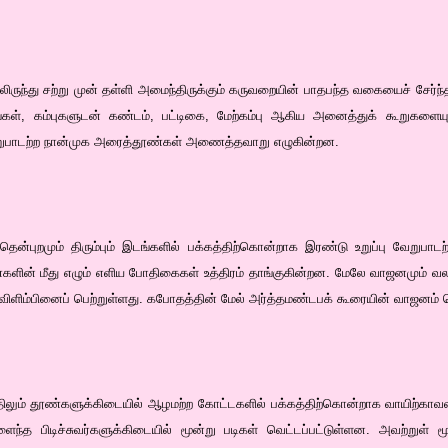
லிருந்து சற்று முன் தள்ளி அமைந்திருக்கும் கருவறையின் பாதபந்த வகையைச் சேர்ந
ங்கள், கம்புகளுடன் கண்டம், பட்டிகை, மேற்கம்பு ஆகிய அனைத்துக் கூறுகளை
ேறுபாடற்ற நான்முக அரைத்தூண்கள் அணைத்தவாறு எழுகின்றன.
 தென்புறமும் திரும்பும் இடங்களில் பக்கத்திற்கொன்றாக இரண்டு உறுப்பு வேறுப
்களின் மீது எழும் எளிய போதிகைகள் உத்திரம் தாங்குகின்றன. மேலே வாஜனமும் வல
 விளிம்பினைப் பெற்றுள்ளது. கபோதத்தின் மேல் அர்த்தமண்டபக் கூரையின் வாஜனம் 
திலும் தூண்களுக்கிடையில் ஆழமற்ற கோட்டகளில் பக்கத்திற்கொன்றாக வாயிற்காவல
த பிடிச்சுவர்களுக்கிடையில் மூன்று படிகள் வெட்டப்பட்டுள்ளன. அவற்றுள் ம