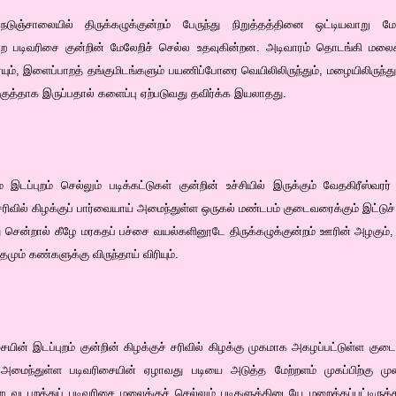
 நெடுஞ்சாலையில் திருக்கழுக்குன்றம் பேருந்து நிறுத்தத்தினை ஒட்டியவாறு ம
கன்ற படிவரிசை குன்றின் மேலேறிச் செல்ல உதவுகின்றன. அடிவாரம் தொடங்கி ம
ும், இளைப்பாறத் தங்குமிடங்களும் பயணிப்போரை வெயிலிலிருந்தும், மழையிலிருந்தும்
குத்தாக இருப்பதால் களைப்பு ஏற்படுவது தவிர்க்க இயலாதது.
 இடப்புறம் செல்லும் படிக்கட்டுகள் குன்றின் உச்சியில் இருக்கும் வேதகிரீஸ்வரர் 
ரிவில் கிழக்குப் பார்வையாய் அமைந்துள்ள ஒருகல் மண்டபம் குடைவரைக்கும் இட்டு
ு சென்றால் கீழே மரகதப் பச்சை வயல்களினூடே திருக்கழுக்குன்றம் ஊரின் அழகும்
்தமும் கண்களுக்கு விருந்தாய் விரியும்.
சையின் இடப்புறம் குன்றின் கிழக்குச் சரிவில் கிழக்கு முகமாக அகழப்பட்டுள்ள
 அமைந்துள்ள படிவரிசையின் ஏழாவது படியை அடுத்த மேற்றளம் முகப்பிற்கு ம
டபுறத்துப் படிவரிசை மலைக்குச் செல்லும் படிகளுக்கிடையே மறைக்கப்பட்டிருக்கல