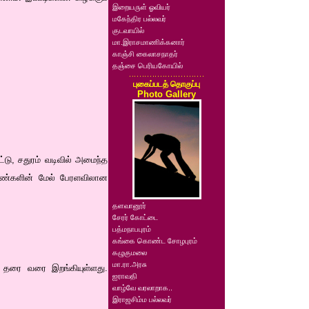
இறையருள் ஓவியர்
மகேந்திர பல்லவர்
குடவாயில்
மா.இராசமாணிக்கனார்
காஞ்சி கைலாசநாதர்
தஞ்சை பெரியகோயில்
புகைப்படத் தொகுப்பு
Photo Gallery
்டு, சதுரம் வடிவில் அமைந்த
ூண்களின் மேல் பேரளவிலான
தளவானூர்
சேரர் கோட்டை
பத்மநாபபுரம்
கங்கை கொண்ட சோழபுரம்
கழுகுமலை
மா.ரா.அரசு
 தரை வரை இறங்கியுள்ளது.
ஐராவதி
வாழ்வே வரலாறாக..
இராஜசிம்ம பல்லவர்