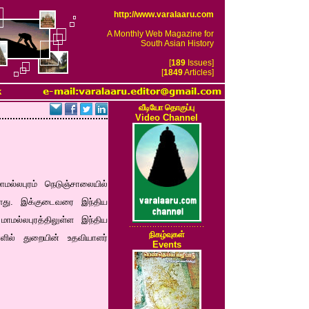
http://www.varalaaru.com
A Monthly Web Magazine for
South Asian History
[
189
Issues]
[
1849
Articles]
k
வீடியோ தொகுப்பு
Video Channel
ாமல்லபுரம் நெடுஞ்சாலையில்
ுள்ளது. இக்குடைவரை இந்திய
ாமல்லபுரத்திலுள்ள இந்திய
நிகழ்வுகள்
ில் துறையின் உதவியாளர்
Events