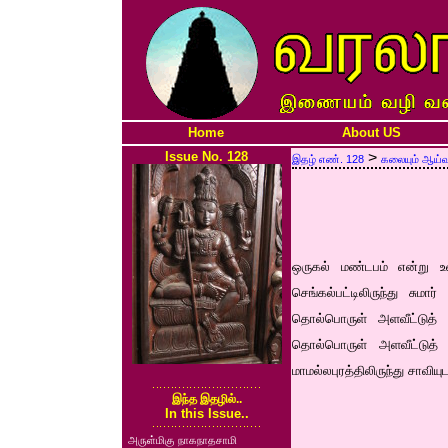
Home
About US
Issue No. 128
>
இதழ் எண். 128
கலையும் ஆய்வு
ஒருகல் மண்டபம் என்று உள்
செங்கல்பட்டிலிருந்து சும
தொல்பொருள் அளவீட்டுத் த
தொல்பொருள் அளவீட்டுத்
மாமல்லபுரத்திலிருந்து சாவியு
இந்த இதழில்..
In this Issue..
அருள்மிகு நாகநாதசாமி