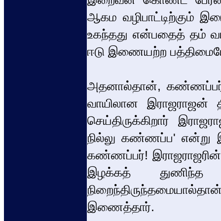
ஆகம வழிபாட்டிற்கும் இட
உகந்தது என்பதைத் தம் 
ஈடு இணையற்ற பத்திமைய
அதனால்தான், கண்ணப்பர்
வாயிலான இராஜராஜன் திர
செய்திருக்கிறார் இராஜர
நில்லு கண்ணப்ப' என்று
கண்ணப்பர்! இராஜராஜரின
இழக்கத் துணிந்த
நிறைந்திருந்தமையால்
இணைத்தார்.