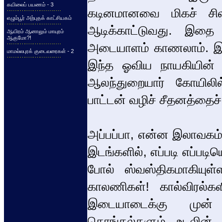
கயிலைப் பயணம் - 3
கடினமானவை மிகச் சி
எழும்பூர் அற்புதக் காட்சியகம்
ஆடிக்காட்டுவது. இதை
ஆயிரம் ஆனாலும் மாயுரம்
ஆகுமோ?!
அடையாளம் காணலாம். இரண
மாமல்லபுரக் குடைவரைகள் - 2
இந்த ஓவிய நாயகியின் ஆ
ஆலந்துறையார் கோயிலில்
பாட்டன் வழிச் சீதனத்தை
அப்பப்பா, என்ன இலாவகம்
இடங்களில், எப்படி எப்படி
போல் ஸ்வஸ்திகமாகியுள
காலணிகள்! கால்விரல்கள
இடையாடைக்கு முன் த
தொங்கல்களும் உடலின் ச