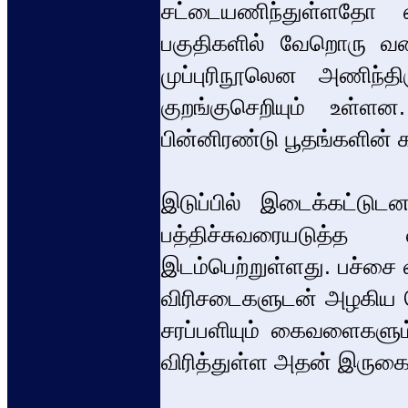
சட்டையணிந்துள்ளதோ எ
பகுதிகளில் வேறொரு வ
முப்புரிநூலென அணிந்தி
குறங்குசெறியும் உள்ளன
பின்னிரண்டு பூதங்களின்
இடுப்பில் இடைக்கட்டுட
பத்திச்சுவரையடுத்
இடம்பெற்றுள்ளது. பச்சை
விரிசடைகளுடன் அழகிய ந
சரப்பளியும் கைவளைகளு
விரித்துள்ள அதன் இருகைகள