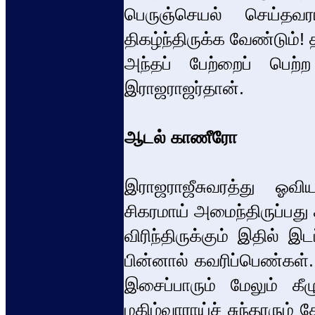
பெருஞ்செயல் செய்தவராய
திகழ்ந்திருக்க வேண்டும்!
அந்தப் பேற்றைப் பெற்ற
இராஜராஜர்தான்.
ஆடல் காணீரோ
இராஜராஜீசுவரத்து ஓவியங
சிகரமாய் அமைந்திருப்பது 
விரிந்திருக்கும் இதில் இ
பின்னால் கவரிப்பெண்கள். 
இசைப்பாரும் மேலும் கீழ
மகிழ்வாராய்ச் சுந்தரரும்