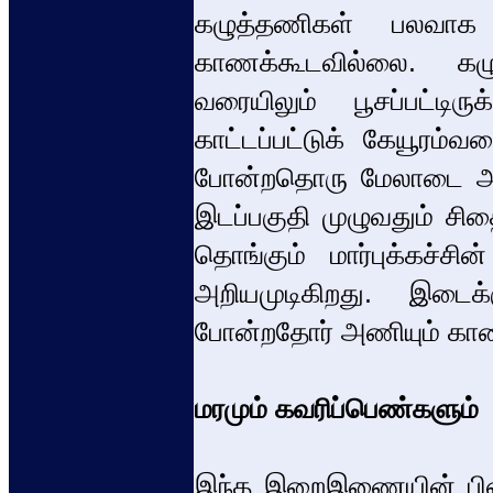
கழுத்தணிகள் பலவாக
காணக்கூடவில்லை. கழுத்
வரையிலும் பூசப்பட்டி
காட்டப்பட்டுக் கேயூரம்
போன்றதொரு மேலாடை அணிந்
இடப்பகுதி முழுவதும் சித
தொங்கும் மார்புக்கச்
அறியமுடிகிறது. இடைக
போன்றதோர் அணியும் காண
மரமும் கவரிப்பெண்களும்
இந்த இறைஇணையின் பின்ன