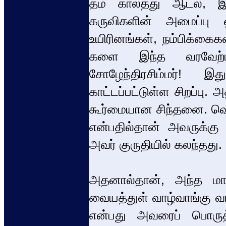
தம் காலத்து ஆடல், இ
கருவிகளின் அமைப்பு ஒ
உயிரினங்கள், நம்பிக்க
களை இந்த வரவேற்புக
சோழேந்திரசிம்மர்! இ
காட்டப்பட்டுள்ள சிறப்பு.
கூர்மையான சிந்தனை. வெற
என்பதில்தான் அவருக்க
அவர் குருதியில் கலந்தது.
அதனால்தான், அந்த மாம
வையத்துள் வாழ்வாங்கு வா
என்பது அவரைப் பொருத்