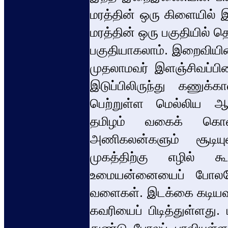
மரத்தின் ஒரு கிளையில
மரத்தின் ஒரு பகுதியில் 
பகுதியாகலாம். இறைவியின்
முதலாமவர் இளஞ்சிவப்பி
இடுப்பிலிருந்து கணு
பெற்றுள்ள மெல்லிய ஆடை
தமிழம் வகைக் கொண்ட
அணிகலன்களும் சூடியுள
முகத்திற்கு எழில் கூட
உமையன்னையைப் போலவே 
வளைகள். இடக்கை கடியவல
கவரியைப் பிடித்துள்ளது.