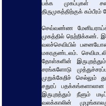
பக்க முகப்புகள் 
திருமுகத்திற்குக் கம்பீரம்
செவ்வண்ண மேனியராய்க் க
முகத்தில் நெற்றிக்கண்.
வலச்செவியில் பனையோலை
மகரகுண்டலம். செவிமடலில
தோள்களின் இருபுறத்தும
சரங்களோடு முத்துச்சரப
முறுக்கேறிச் செல்லும் 
சதுரப் பதக்கங்களாலான 
இருபுறத்தும் நீளும் மடிப
வலக்காலின் முழங்கால