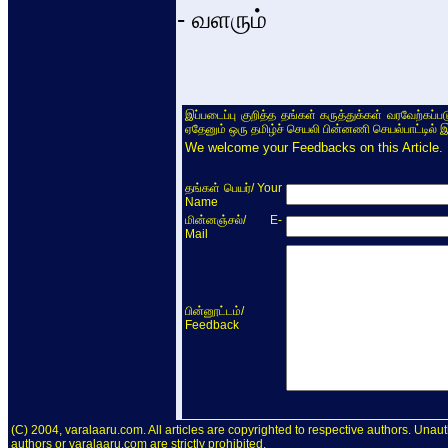
- வளரும்
இப்படைப்பு குறித்த தங்கள் கருத்துக்கள் வரவேற்கப்
ஏதேனும் ஒரு தமிழ்ச் செயலி பின்னணி செயல்பாட்டில் 
We welcome your Feedbacks on this Article.
/ Your
தங்கள் பெயர்
Name
/ E-
மின்னஞ்சல்
Mail
/
பின்னூட்டம்
Feedback
(C) 2004, varalaaru.com. All articles are copyrighted to respective authors. Unaut
authors or varalaaru.com are strictly prohibited.