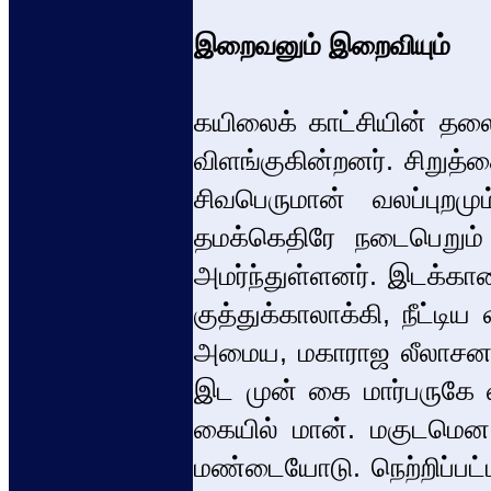
இறைவனும் இறைவியும்
கயிலைக் காட்சியின் தல
விளங்குகின்றனர். சிறுத்த
சிவபெருமான் வலப்புறம
தமக்கெதிரே நடைபெறும் 
அமர்ந்துள்ளனர். இடக்கா
குத்துக்காலாக்கி, நீட்
அமைய, மகாராஜ லீலாசனத்
இட முன் கை மார்பருகே வி
கையில் மான். மகுடமென ம
மண்டையோடு. நெற்றிப்பட்