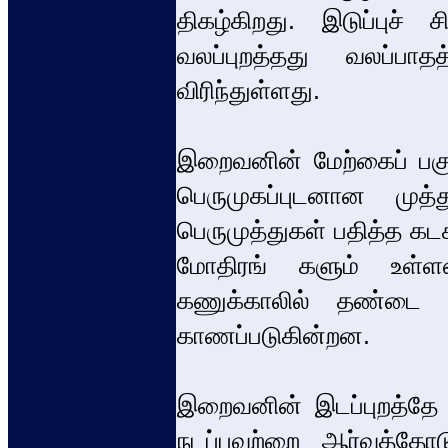
திகழ்கிறது. இடுப்புச் 
வலப்புறத்தது வலப்பாதத
விரிந்துள்ளது.
இறைவனின் மேற்கைப் பகுதி
பெருமுகப்புடனான மு
பெருமுத்துகள் பதித்த க
மோதிரங் களும் உள்ளன.
கணுக்காலில் தண்டை வ
காணப்படுகின்றன.
இறைவனின் இடப்புறத்தே 
நடப்பவற்றை ஆர்வத்தோட