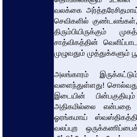
வலக்கை அர்த்தரேசிதமாய்
செவிகளில் குண்டலங்கள்
திரும்பியிருக்கும் 
சாத்விகத்தின் வெளிப்ப
முழுவதும் முத்துக்களும் ப
அலங்காரம் இருக்கட்டு
வளைந்துள்ளது! சொல்வது க
இடையின் பின்பகுதியும்
அதிகமில்லை என்பதை ஊக
ஓரங்கமாய் ஸ்வஸ்திகத்தில
வலப்புற ஒருக்கணிப்ப