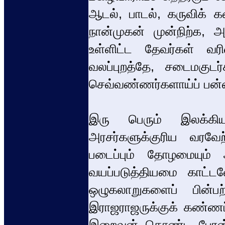
ஆடல், பாடல், கருவிக் 
நான்முகன் முன்நிற்க, அ
உள்ளிட்ட தேவர்கள் வரி
வலப்புறத்தே, சடைமகுடர்
செவ்வண்ணர்களாய்ப் பன்னி
இரு பெரும் இலக்கிய
அரசர்களுக்குரிய வரவேற
படைப்பும் தோழமையும்
வயப்படுத்தியமை காட்ட
ஒழுகலாறுகளைப் பின்பற்ற
இராஜராஜருக்குக் கண்ணப்
இறைவன் கொண்ட பேரன்பிலு