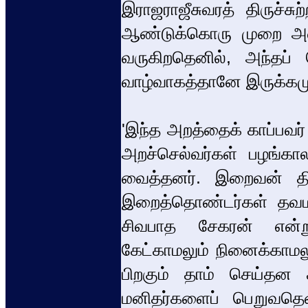
இராஜராஜீசுவரத் திருச்சு
ஆண்டுக்கொரு முறை அவர்
வருகிறதெனில், அந்தப் 
வாழ்வாகத்தானே இருக்கமுட
'இந்த அறத்தைக் காப்பவர
அறச்செல்வர்கள் பழங்கால
வைத்தனர். இறைவன் தி
இறைத்தொண்டர்கள் தவமாய
சிவபாத சேகரன் என்
கேட்காமலும் நினைக்காமலு
பிறகும் தாம் செய்தன க
மனிதர்களைப் பெறுவதெனி