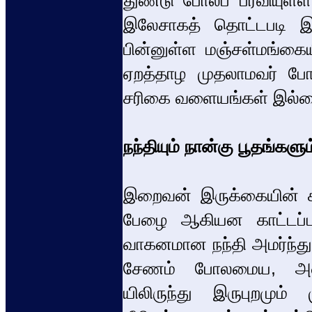
துண்டு போலப் பரவியுள்
இலேசாகத் தொட்டபடி இடப
பின்னுள்ள மஞ்சள்மங்கைய
ஏறத்தாழ முதலாமவர் போல
சரிகை வளையங்கள் இல்ல
நந்தியும் நான்கு பூதங்களும
இறைவன் இருக்கையின் கீழே
பேழை ஆகியன காட்டப்ப
வாகனமான நந்தி அமர்ந்துள
சேணம் போலமைய, அதை 
யிலிருந்து இருபுறமும்