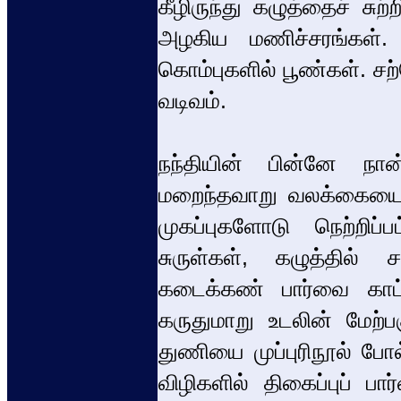
கீழிருந்து கழுத்தைச் சுற்ற
அழகிய மணிச்சரங்கள்.
கொம்புகளில் பூண்கள். சற்
வடிவம்.
நந்தியின் பின்னே நான்
மறைந்தவாறு வலக்கையை விய
முகப்புகளோடு நெற்றி
சுருள்கள், கழுத்தில்
கடைக்கண் பார்வை காட
கருதுமாறு உடலின் மேற்ப
துணியை முப்புரிநூல் போல
விழிகளில் திகைப்புப் 