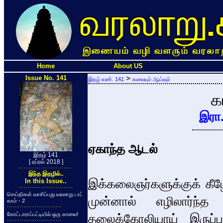
Home
About US
Issue No. 141
>
இதழ் எண். 141
கலையும் ஆய்வும்
க
இரா
ஏகாந்த ஆடல்
இதழ் 141
[ ஏப்ரல் 2018 ]
இந்த இதழில்..
இக்கலைஞர்களுக்குக் கீழ
In this Issue..
செய்திகள் வாசிப்பது வரலாறு டாட்
முன்னால் எழிலார்ந
காம் - 2
கோட்டாராப்பட்டியில் ஒரு காலை!
தலைக்கோலியாய் இருப்ப