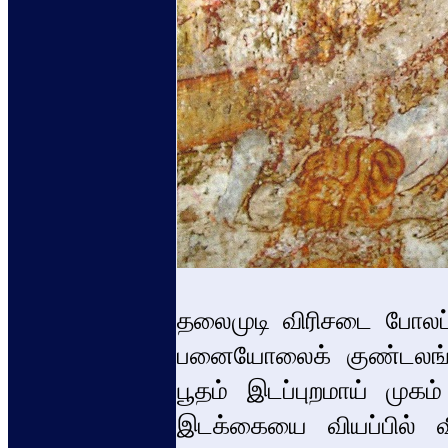
தலைமுடி விரிசடை போலப் ப
பனையோலைக் குண்டலங்க
பூதம் இடப்புறமாய் முகம
இடக்கையை வியப்பில் வி