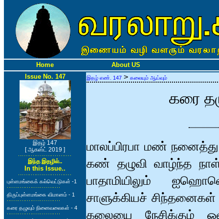
Home
About US
Issue No. 147
>
இதழ் எண். 147
கலையும் ஆய்வும்
கரை தழ
இதழ் 147
மாலப்பிரபா மண் நனைத்து 
[ ஆகஸ்ட் 2019 ]
கண் தழுவி வாழ்ந்த நாள
இந்த இதழில்..
In this Issue..
பாதாமியிலும் ஐஹொளெய
புள்ளமங்கைக் கல்வெட்டுகள் ‍-1
சாளுக்கியச் சிந்தனைகள் 
திருப்புள்ளமங்கை விமானம் - 1
கரை தழுவும் நினைவலைகள் - 4
கலையை நேசிக்கும் ஒவ