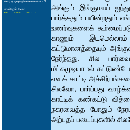
கரை தழுவும் நினைவலைகள் - 3
அங்கும் இங்குமாய் ஐந்
சான்றோர் சினம்
பார்த்ததும் பயின்றதும் 
உணர்வுகளைக் கூர்மைப்படு
காணும் இடமெல்லா
கட்டுமானத்தையும் அங்க
நேர்ந்தது. சில பார்வ
மீட்கமுடியாமல் கட்டுண்
எனக் காட்டி அச்சிற்பங்க
சிலவோ, பார்ப்பது வாழ்க்
காட்டிக் கண்கட்டு வித்
நகரவைத்த போதும் நேரம்
அற்புதப் படைப்புகளில் 