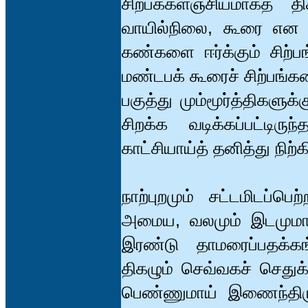
சிற்பக்களஞ்சியமாகத் தி
வாயில்நிலை, கூரை என இ
கண்களை ஈர்க்கும் சிற்பங
மண்டபக் கூரைச் சிற்பங்க
பகுத்து மும்மூர்த்திகளுக
சிறக்க வடிக்கப்பட்டி
காட்சியாய்த் தனித்து நிற்க
நாற்புறமும் சட்டமிடப்ப
அமைய, வலமும் இடமுமாய்க
இரண்டு தாமரைப்பதக்கங
திகழும் செவ்வகச் செதுக
பெண்ணுமாய் இணைந்திருக