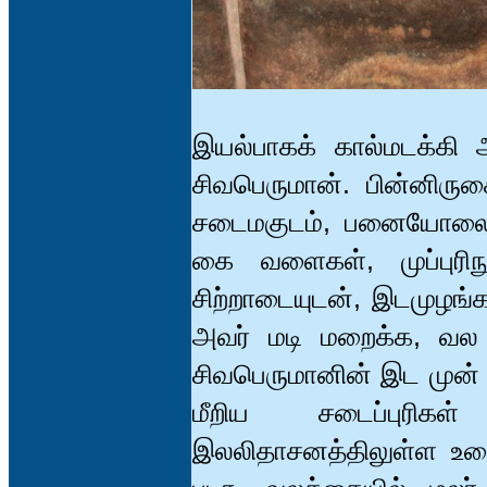
இயல்பாகக் கால்மடக்கி அ
சிவபெருமான். பின்னிருகை
சடைமகுடம், பனையோலைக்
கை வளைகள், முப்புரிநூ
சிற்றாடையுடன், இடமுழங்
அவர் மடி மறைக்க, வல ம
சிவபெருமானின் இட முன் 
மீறிய சடைப்புரிகள
இலலிதாசனத்திலுள்ள உ