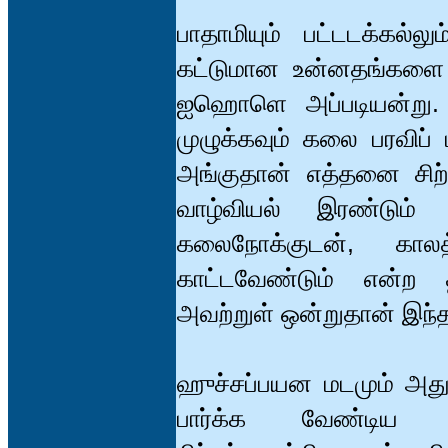
பாதாமியும் பட்டடக்கல்லு
கட்டுமான உன்னதங்களை ஒ
ஐஹொளெ அப்படியன்று. ஓடி
முழுக்கவும் கலை பரவிப் 
அங்குதான் எத்தனை சிற்
வாழ்வியல் இரண்டும்
கலைநோக்குடன், காலத
காட்டவேண்டும் என்ற 
அவற்றுள் ஒன்றுதான் 
ஹுச்சப்பயன மடமும் அத
பார்க்க வேண்டிய க