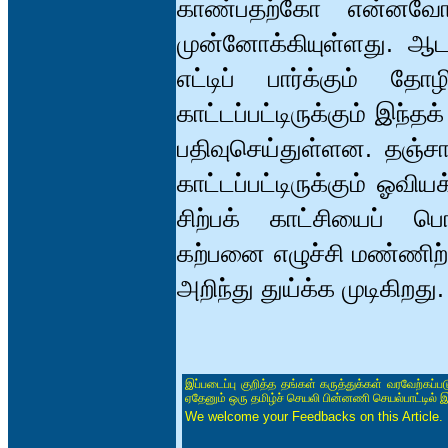
காண்பதற்கோ என்னவோ
முன்னோக்கியுள்ளது. ஆ
எட்டிப் பார்க்கும் தோ
காட்டப்பட்டிருக்கும் இந்
பதிவுசெய்துள்ளன. தஞ்சாவ
காட்டப்பட்டிருக்கும் 
சிற்பக் காட்சியைப் பொ
கற்பனை எழுச்சி மண்ணிற்க
அறிந்து துய்க்க முடிகிறது.
இப்படைப்பு குறித்த தங்கள் கருத்துக்கள் வரவேற்கப்
ஏதேனும் ஒரு தமிழ்ச் செயலி பின்னணி செயல்பாட்டில் 
We welcome your Feedbacks on this Article.