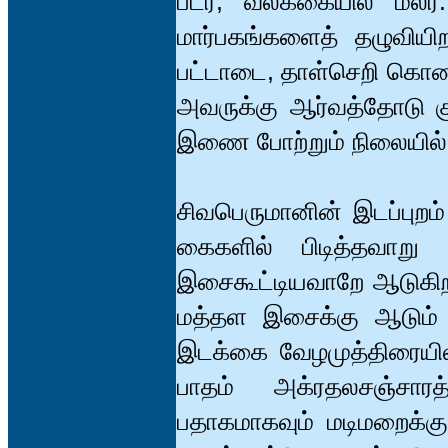
படர, வலக்கையில் மலர
மார்பகங்களைத் தழுவிய
பட்டாடை, தாள்செறி கொண்ட
அவருக்கு ஆர்வத்தோடு க
இணை போற்றும் நிலையில
சிவபெருமானின் இடப்புற
கைகளில் பிடித்தவாறு
இசைகூட்டியவாறே ஆடுகிறார
மத்தள இசைக்கு ஆடும் க
இடக்கை வேழமுத்திரையில்
பாதம் அக்ரதலசஞ்சார
பதாகமாகவும் மடிமறைக்