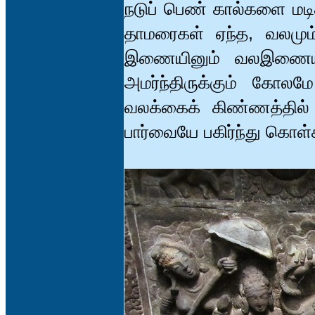
நடுப் பெண் கால்களை மடி
தாமரைகள் ஏந்த, வலம
இணையினும் வலஇணையின்
அமர்ந்திருக்கும் கோல
வலக்கைக் கிண்ணத்தில
பார்வையே பகிர்ந்து கொள்