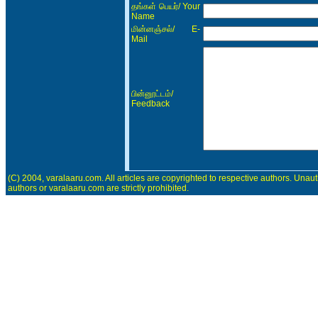
/ Your
தங்கள் பெயர்
Name
/ E-
மின்னஞ்சல்
Mail
/
பின்னூட்டம்
Feedback
(C) 2004, varalaaru.com. All articles are copyrighted to respective authors. Unaut
authors or varalaaru.com are strictly prohibited.