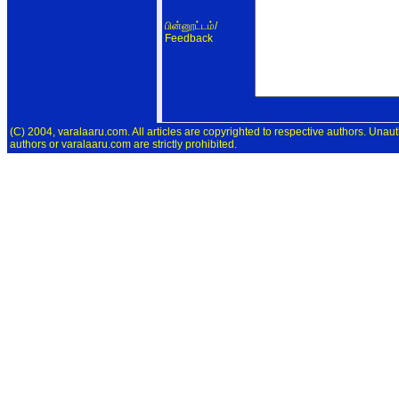
/
பின்னூட்டம்
Feedback
(C) 2004, varalaaru.com. All articles are copyrighted to respective authors. Unaut
authors or varalaaru.com are strictly prohibited.