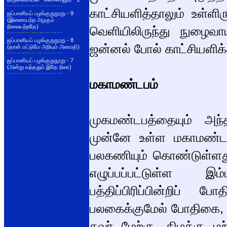
காட்சியளித்தாலும் உள்ளி
ஜப்பானியப் பழங்குறுநூறு - 9
(இணையற்ற அழகும்
நிலையற்றதே)
வெளியிலிருந்து நுழைவா
ஜப்பானியப் பழங்குறுநூறு - 8
ஜன்னல் போல் காட்சியளிக்
(தான் மட்டுமே அறியும் அமைதி)
ஜப்பானியப் பழங்குறுநூறு - 7
(அன்று வந்ததும் இதே நிலா)
மகாமண்டபம்
முகமண்டபத்தையும் அந்
முன்னே உள்ள மகாமண்டபம்
பலகணியும் கொண்டுள்ளது
எழுப்பப்பட்டுள்ள இ
பத்திப்பிரிப்பின்றிப
பலகைக்குமேல் போதிகை, உத
சுவர் மேற்கு, கிழக்கு 