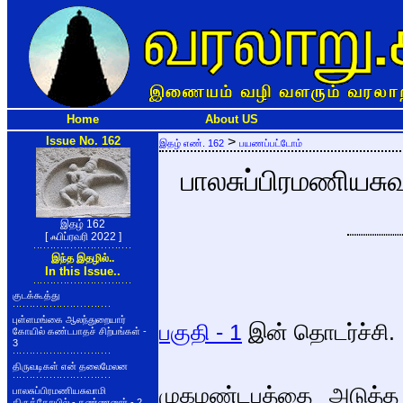
Home
About US
Issue No. 162
>
இதழ் எண். 162
பயணப்பட்டோம்
பாலசுப்பிரமணியசு
இதழ் 162
[ ஃபிப்ரவரி 2022 ]
இந்த இதழில்..
In this Issue..
குடக்கூத்து
புள்ளமங்கை ஆலந்துறையார்
பகுதி - 1
இன் தொடர்ச்சி.
கோயில் கண்டபாதச் சிற்பங்கள் -
3
திருவடிகள் என் தலைமேலன
முகமண்டபத்தை அடுத்த 
பாலசுப்பிரமணியசுவாமி
திருக்கோயில் - கண்ணனூர் - 2