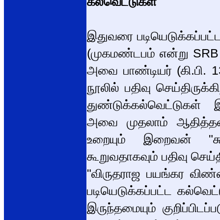
கல்வெட்டுகள்
இதுவரை படியெடுக்கப்பட்
(முகமண்டபம் என்று SRB ப
அவை பாண்டியர் (கி.பி. 
நூலில் பதிவு செய்திருக்க
துண்டுக்கல்வெட்டுகள் 
அவை முதலாம் ஆதித்தன்
உறையும் இறைவன் "சு
கூறுவதாகவும் பதிவு செய்த
"விருதராஜ பயங்கர விண்
படியெடுக்கப்பட்ட கல்வெட
இருந்தமையும் குறிப்பிடப