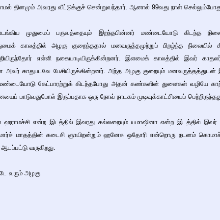
மல் தினமும் அவரது வீட்டுக்குச் சென்றுவந்தார். ஆனால் 99வது நாள் செல்லும்போ
ங்கிய முதுமைப் பருவத்தையும் இறந்தபின்னர் மண்டையோடு கிடந்த நில
ுமைக் காலத்தில் அழகு குறைந்ததால் மனவருத்தமுற்றுப் பிறழ்ந்த நிலையில
ற்றியிருந்தோர் எள்ளி நகையாடியிருக்கின்றனர். இளமைக் காலத்தில் இவர் காதலர்
ன அவர் காதுபடவே பேசியிருக்கின்றனர். அந்த அழகு குறையும் மனவருத்தத்துடன் இ
 மண்டையோடு கேட்பாரற்றுக் கிடந்தபோது அதன் கண்களின் துளைகள் வழியே காற்ற
ப் பாடுவதுபோல் இருப்பதாக ஒரு நோவ் நாடகம் முடிவுக்காட்சியைப் பெற்றிருந்தத
ஹராமச்சி என்ற இடத்தில் இவரது கல்லறையும் யமாஷினா என்ற இடத்தில் இவர் வச
ார்ச் மாதத்தின் கடைசி ஞாயிறன்றும் ஹனேசு ஒதோரி என்றொரு நடனம் கொமாச்
டப்பட்டு வருகிறது.
டே வரும் அழகு