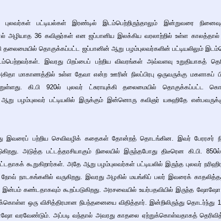
புலவர்கள் பட்டியல்கள் இரண்டில் இடம்பெற்றிருந்தாலும் இன்றுவரை நினைவ
ல் அழியாத 36 கவிஞர்கள் என ஜப்பானிய இலக்கிய வரலாற்றில் உள்ள காலத்தால் 
ுக்கி தலைமையில் தொகுக்கப்பட்ட ஜப்பானின் ஆறு பழம்புலவர்களின் பட்டியலிலும் இடம்
டம்பெற்றவர்கள். இவரது பிறப்பைப் பற்றிய விவரங்கள் அவ்வளவு உறுதியாகத் தெ
அகிதா மாகாணத்தில் உள்ள தேவா என்ற ஊரின் நிலப்பிரபு ஒருவருக்கு மகளாகப் பி
ெற்றுள்ளது. கி.பி 920ல் புலவர் ட்சுராயுக்கி தலைமையில் தொகுக்கப்பட்ட க
் ஆறு பழம்புலவர் பட்டியலில் இருக்கும் இன்னொரு கவிஞர் யசுஹிதே என்பவருக
ருந்து இவரைப் பற்றிய செவிவழிக் கதைகள் தோன்றத் தொடங்கின. இவர் பேரரசர் நின
ுகிறது. அடுத்த பட்டத்தரசியாகும் நிலையில் இருந்தபோது திடீரென கி.பி. 850ல
டதாகக் கூறுகிறார்கள். அதே ஆறு பழம்புலவர்கள் பட்டியலில் இருந்த புலவர் நரிஹி
ால நோவ் நாடகங்களில் வருகிறது. இவரது அழகில் மயங்கிப் பலர் இவரைக் காதலித
் இன்பம் கண்டதாகவும் கூறப்படுகிறது. அரசவையில் உயர்பதவியில் இருந்த ஷோஷ
்கொள்ள ஒரு விசித்திரமான நிபந்தனையை விதித்தார். இன்றிலிருந்து தொடர்ந்து
ஷோ வரவேண்டும். அப்படி வந்தால் அவரது காதலை ஏற்றுக்கொள்வதாகத் தெரிவித