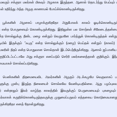
 மலரும் சக்குரா மலர்கள் மிகவும் அழகாக இருந்தன. ஆனால் தொடர்ந்து பெய்யு
்கள் உதிர்ந்து அந்த அழகு காணாமல் போய்க்கொண்டிருக்கிறது.
 பூக்களின் அழகைப் பாழாக்குகிறதோ அதுபோலக் காலம் ஓடிக்கொண்டிரு
ு என்ற பொருளையும் கொண்டிருக்கிறது. இதிலுள்ள பல சொற்கள் சிலேடைத்
 என்ற சொல்லுக்கு நீண்ட மழை என்றும் வெறுமனே பார்த்துக் கொண்டிருத்தல் என்
யில் இருக்கும் “ஃபுரு” என்ற சொல்லுக்கும் (மழை) பெய்தல் என்றும் (காலம்)
 மலரின் நிறம் என்ற பொதுவான சொல்தான் இடம்பெற்றிருக்கிறது. ஆனால் ஜப்பானிய 
றிப்பிடப்பட்டாலே அது சக்குரா எனப்படும் செர்ரி மலர்களைத்தான் குறிக்கும். இந
மையாகச் சொல்லப்படுகிறது.
 பெண்களின் திறமையைவிட அவர்களின் அழகும் அடக்கமுமே வெகுவாகப் பாரா
க்கு முன்பு இருந்த நிலையைச் சொல்லவே வேண்டியதில்லை. ஆறு பழம்புலவர்க
 என்றாலும் இவர் வாழ்ந்த காலத்தில் இவருக்குப் பெருமையையும் புகழையும
்வாகக் கருதிக்கொண்டிருந்தவருக்கு முதுமைப்பருவம் எத்தகைய கொடுமையானது எ
டிருக்கிறதோ எனத் தோன்றுகிறது.