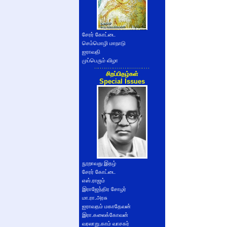
சேரர் கோட்டை
செம்மொழி மாநாடு
ஐராவதி
முப்பெரும் விழா
சிறப்பிதழ்கள்
Special Issues
நூறாவது இதழ்
சேரர் கோட்டை
எஸ்.ராஜம்
இராஜேந்திர சோழர்
மா.ரா.அரசு
ஐராவதம் மகாதேவன்
இரா.கலைக்கோவன்
வரலாறு.காம் வாசகர்