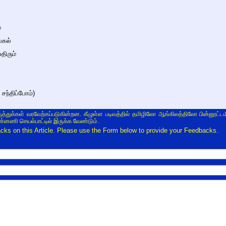
்
லகல்
திரும்
 சந்திப்போம்)
ருத்துக்கள் வரவேற்கப்படுகின்றன. கீழுள்ள படிவத்தில் தமிழிலோ ஆங்கிலத்திலோ பின்னூட்டம
ின்னணி செயல்பாட்டில் இருக்க வேண்டும்.
s on this Article. Please use the Form below to provide your Feedbacks.