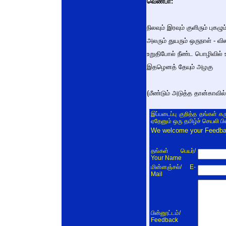
வெண்பா:
நிலவும் இரவும் குளிரும் புகழும
அலரும் துயரும் ஒருநாள் - வி
உறுதிபோல் நீண்ட பொழிவில் உ
இதழெனத் தேயும் அழகு
(மீண்டும் அடுத்த தான்காவில்
இப்படைப்பு குறித்த தங்கள் க
ஏதேனும் ஒரு தமிழ்ச் செயலி ப
We welcome your Feedback
/
தங்கள் பெயர்
Your Name
/ E-
மின்னஞ்சல்
Mail
/
பின்னூட்டம்
Feedback