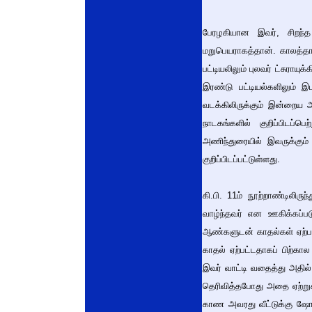
பேரழகியான இவர், சிறந்த 
மறுபெயராகத்தான். காலத்தா
பட்டியலிலும் புலவர் ட்சுராய
இரண்டு பட்டியல்களிலும் இ
வடக்கிலிருக்கும் இன்றைய 
நாடகங்களில் குறிப்பிடப்ப
அணிந்துரையில் இவருக்கும
குறிப்பிடப்பட்டுள்ளது.
கி.பி. 11ம் நூற்றாண்டிலி
வாழ்ந்தவர் என ஊகிக்கப்பட
ஆண்களுடன் காதல்கள் ஏற்பட்
காதல் ஏற்பட்டதாகப் பிற்க
இவர் வாட்டி வதைத்து அதில
தெரிவித்தபோது அதை ஏற்றுக
காண அவரது வீட்டுக்கு ஷோ