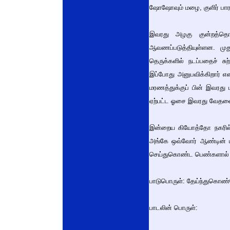
ஷோஷோவும் மழை, குளிர் பாரா
இவரது அழகு குன்றத்தொட
ஆவணப்படுத்தியுள்ளன. முத
தெருக்களில் நடப்பதைச் சு
இப்போது அனுபவிக்கிறார் எ
மரணத்துக்குப் பின் இவரது
ஏற்பட்ட ஓசை இவரது வேதனையை
இன்றைய கியோத்தோ நகரில் 
அங்கே ஒவ்வோர் ஆண்டின் ம
செய்துகொண்ட பெண்களால் ஆ
பாடுபொருள்: தேய்ந்துகொண்
பாடலின் பொருள்: