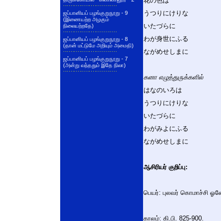
花の色は
うつりにけりな
ஜப்பானியப் பழங்குறுநூறு - 9
(இணையற்ற அழகும்
いたづらに
நிலையற்றதே)
わが身世にふる
ஜப்பானியப் பழங்குறுநூறு - 8
(தான் மட்டுமே அறியும் அமைதி)
ながめせしまに
ஜப்பானியப் பழங்குறுநூறு - 7
(அன்று வந்ததும் இதே நிலா)
கனா எழுத்துருக்களில்
はなのいろは
うつりにけりな
いたづらに
わがみよにふる
ながめせしまに
ஆசிரியர் குறிப்பு:
பெயர்: புலவர் கொமாச்சி ஓ
காலம்: கி.பி. 825-900.