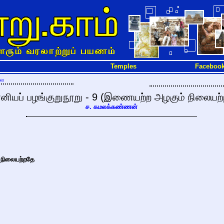
Temples
Faceboo
வை
ானியப் பழங்குறுநூறு - 9 (இணையற்ற அழகும் நிலையற
ச. கமலக்கண்ணன்
 நிலையற்றதே