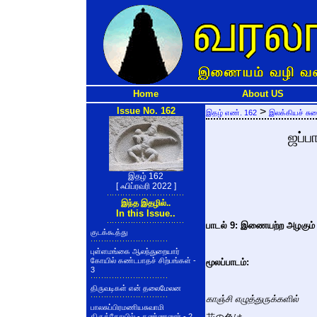
Home
About US
Issue No. 162
>
இதழ் எண். 162
இலக்கியச் சு
ஜப்ப
இதழ் 162
[ ஃபிப்ரவரி 2022 ]
இந்த இதழில்..
In this Issue..
பாடல் 9: இணையற்ற அழகும்
குடக்கூத்து
புள்ளமங்கை ஆலந்துறையார்
கோயில் கண்டபாதச் சிற்பங்கள் -
மூலப்பாடம்:
3
திருவடிகள் என் தலைமேலன
காஞ்சி எழுத்துருக்களில்
பாலசுப்பிரமணியசுவாமி
திருக்கோயில் - கண்ணனூர் - 2