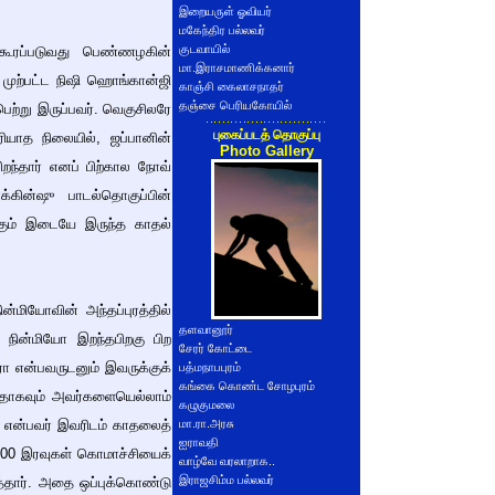
இறையருள் ஓவியர்
மகேந்திர பல்லவர்
குடவாயில்
ுகூரப்படுவது பெண்ணழகின்
மா.இராசமாணிக்கனார்
முற்பட்ட நிஷி ஹொங்கான்ஜி
காஞ்சி கைலாசநாதர்
தஞ்சை பெரியகோயில்
பெற்று இருப்பவர். வெகுசிலரே
புகைப்படத் தொகுப்பு
ரியாத நிலையில், ஜப்பானின்
Photo Gallery
றந்தார் எனப் பிற்கால நோவ்
ொக்கின்ஷு பாடல்தொகுப்பின்
்கும் இடையே இருந்த காதல்
்மியோவின் அந்தப்புரத்தில்
தளவானூர்
் நின்மியோ இறந்தபிறகு பிற
சேரர் கோட்டை
ரா என்பவருடனும் இவருக்குக்
பத்மநாபபுரம்
கங்கை கொண்ட சோழபுரம்
்ததாகவும் அவர்களையெல்லாம்
கழுகுமலை
ோ என்பவர் இவரிடம் காதலைத்
மா.ரா.அரசு
ஐராவதி
 100 இரவுகள் கொமாச்சியைக்
வாழ்வே வரலாறாக..
இராஜசிம்ம பல்லவர்
்தார். அதை ஒப்புக்கொண்டு