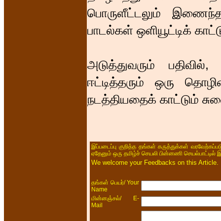
பொருளீட்டலும் இணைந
பாடல்கள் ஒளியூட்டிக் காட
அடுத்துவரும் பதிவில்,
ஈட்டித்தரும் ஒரு தொழ
நடத்தியதைக் காட்டும் சுவ
இப்படைப்பு குறித்த தங்கள் கருத்துக்கள் வரவேற்கப்
ஏதேனும் ஒரு தமிழ்ச் செயலி பின்னணி செயல்பாட்டில் 
We welcome your Feedbacks on this Article.
/ Your
தங்கள் பெயர்
Name
/ E-
மின்னஞ்சல்
Mail