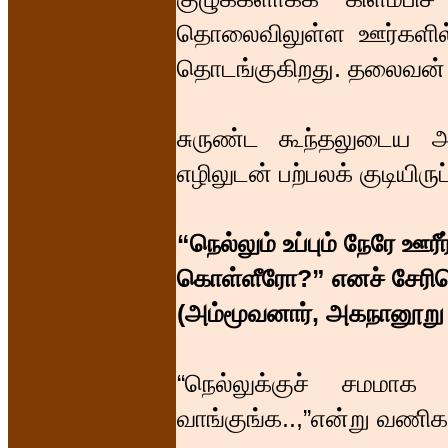
தொலைவிலுள்ள ஊர்களில்
தொடங்குகிறது. தலைவன் 
சுருண்ட கூந்தலுடைய அ
எழிலுடன் பற்பலக் குடியிரு
“நெல்லும் உப்பும் நேரே ஊரீர
கொள்ளீரோ?” எனச் சேரித
(அம்மூவனார், அகநானூறு 
“நெல்லுக்குச் சமமாக
வாங்குங்க..,”என்று வணிக