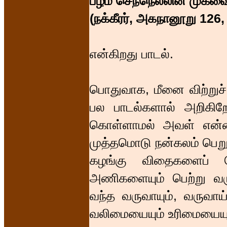
பழம் செந்நெல்லின் முக
(நக்கீரர், அகநானூறு 126,
என்கிறது பாடல்.
பொதுவாக, மீனை விற்றுச்
பல பாடல்களால் அறிகிற
கொள்ளாமல் அவள் என்ன 
முத்தமொடு நன்கலம் பெறூஉ
கழங்கு விதைகளைப் ப
அணிகளையும் பெற்று வருவ
வந்த வருவாயும், வருவாய
வலிமையையும் உரிமையையு