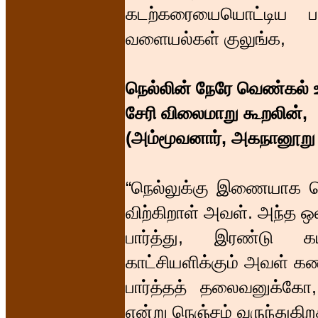
கடற்கரையையொட்டிய பர
வளையல்கள் குலுங்க,
நெல்லின் நேரே வெண்கல் உ
சேரி விலைமாறு கூறலின்,
(அம்மூவனார், அகநானூறு 
“நெல்லுக்கு இணையாக வெ
விற்கிறாள் அவள். அந்த 
பார்த்து, இரண்டு க
காட்சியளிக்கும் அவள் க
பார்த்தத் தலைவனுக்க
என்று நெஞ்சம் வருந்துகிறத