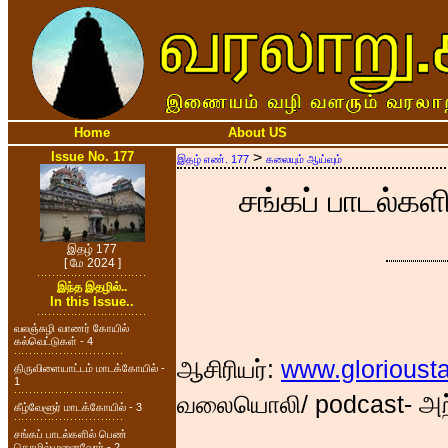
Home
About US
Issue No. 177
>
இதழ் எண். 177
கலையும் ஆய்வும்
சங்கப் பாடல்க
இதழ் 177
[ மே 2024 ]
இந்த இதழில்..
In this Issue..
வலஞ்சுழி வாணர் கோயில்
கல்வெட்டுகள் - 4
ஆசிரியர்:
www.glorioust
திருவிளையாட்டம் மாடக்கோயில் -
1
வலையொலி/ podcast- அற
கீழ்வேளூர் மாடக்கோயில் - 3
சங்கப் பாடல்களில் பெண்
தொழில்முனைவோர் - 2