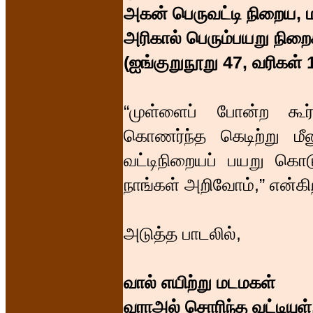
அகன் பெருவட்டி நிறைய
அரிகால் பெரும்பயறு நிறை
(ஐங்குறுநூறு 47, வரிகள் 
“முள்ளைப் போன்ற க
கொணர்ந்த கெடிற்று மீ
வட்டிநிறையப் பயறு கொ
நாங்கள் அறிவோம்,” என்க
அடுத்த பாடலில்,
வால் எயிற்று மடமகள்
வராஅல் சொரிந்த வட்டியு