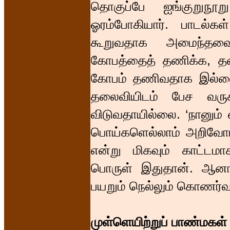
தொகுப்பே ஐங்குறுநூ
ஓரம்போகியார். பாடல்
கூறுவதாக அமைந்தவை.
கோபத்தைத் தணிக்க, 
கோபம் தணிவதாக இல்லை.
தலைவியிடம் பேச வரு
விடுவதாயில்லை. ‘நானும் 
பொய்களெல்லாம் அறிவோம்.
என்று மிகவும் காட்டமா
பொருள் இதுதான். ஆனால
பயறும் நெல்லும் கொணர்வ
முள்ளெயிற்றுப் பாண்மகள்