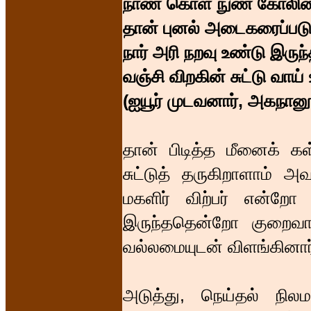
நாண் கொள் நுண் கோலின்
தான் புனல் அடைகரைப்படு
நார் அரி நறவு உண்டு இருந
வஞ்சி விறகின் சுட்டு வாய் 
(ஐயூர் முடவனார், அகநானூ
தான் பிடித்த மீனைக் கள
சுட்டுத் தருகிறாளாம் 
மகளிர் விற்பர் என்றோ
இருந்ததென்றோ குறைவாக 
வல்லமையுடன் விளங்கினார
அடுத்து, நெய்தல் நில