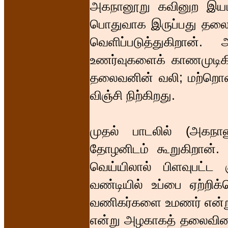
அகநானூறு கவினுற இயம்ப
பொதுவாக இருப்பது தல
வெளிப்படுத்துகிறான்
உணர்வுகளைக் காணமுடிக
தலைவனின் வலி; மற்றொன்ற
விஞ்சி நிற்கிறது.
முதல் பாடலில் (அகந
தோழனிடம் கூறுகிறான்.
வெய்யிலால் பிளவுபட்ட
வண்டியில் உப்பை ஏற்றிக
வணிகர்களை உமணர் என்று 
என்று அழகாகத் தலைவியை 