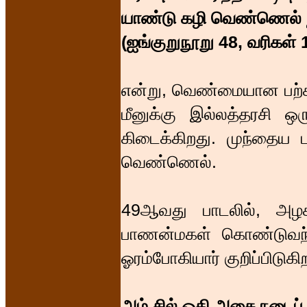
யாண்டு கழி வெண்ணெல் ந
(ஐங்குறுநூறு 48, வரிகள் 
என்று, வெண்மையான பற
மீனுக்கு இல்லத்தரசி 
கிடைக்கிறது. முந்தைய பா
வெண்ணெல்.
49ஆவது பாடலில், அழ
பாணன்மகள் கொண்டுவந்
ஓரம்போகியார் குறிப்பிடுகிற
அம் சில் ஓதி அசை நடைப்