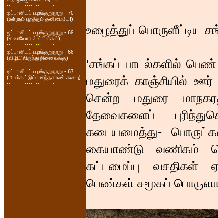
ஜப்பானியப் பழங்குறுநூறு - 70
(உள்ளும் புறத்தும் தனிமையே!)
உழைத்துப் பொருளீட்டிய 
ஜப்பானியப் பழங்குறுநூறு - 69
(கரையோர மேப்பிள்கள்)
ஜப்பானியப் பழங்குறுநூறு - 68
(விழியிலிருந்து நினைவுக்கு)
‘சங்கப் பாடல்களில் பெண
ஜப்பானியப் பழங்குறுநூறு - 67
மதுரைக் காஞ்சியில் ஊர
(அலர்கூட்டும் வசந்தகாலக் கனவு)
சென்ற மதுரை மாநகரத்
தேவைகளைப் புரிந்து
கடையமைத்து- பொருட்க
கையாண்டு வணிகம் செய்
கட்டமைப்பு வசதிகள் ஏற
பெண்கள் சமூகப் பொருளாதா