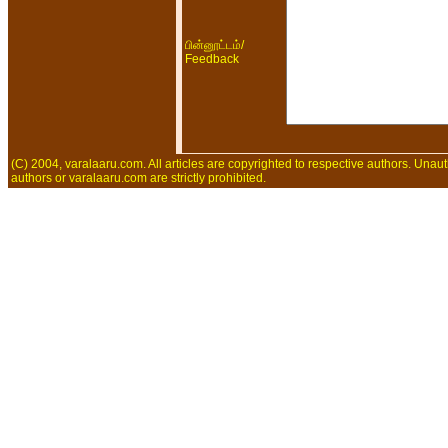
/
பின்னூட்டம்
Feedback
(C) 2004, varalaaru.com. All articles are copyrighted to respective authors. Unaut
authors or varalaaru.com are strictly prohibited.