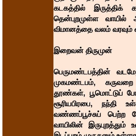
கடகத்தில் இருத்திக் கா
தென்புறமுள்ள வாயில் அ
விமானத்தை வலம் வரவும் வா
இறைவன் திருமுன்
பெருமண்டபத்தின் வடமே
முகமண்டபம், கருவறை ப
தூண்கள், பூமொட்டுப் ப
சூரியபிரபை, நந்தி உ
வண்ணப்பூச்சுப் பெற்ற
வாயிலின் இருபுறத்தும் 
இடப்புறம் முருகனும் உள்