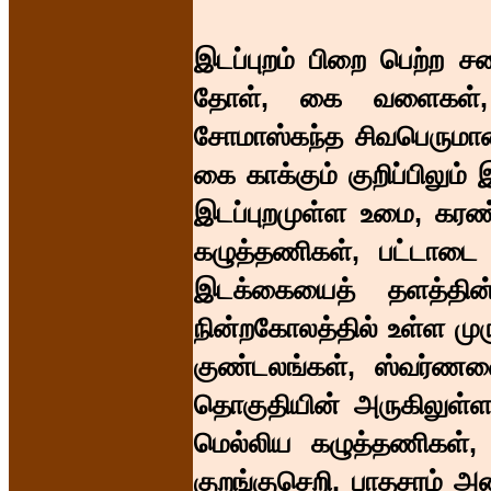
இடப்புறம் பிறை பெற்ற 
தோள், கை வளைகள், ச
சோமாஸ்கந்த சிவபெருமான
கை காக்கும் குறிப்பிலு
இடப்புறமுள்ள உமை, கர
கழுத்தணிகள், பட்டாடை 
இடக்கையைத் தளத்தின
நின்றகோலத்தில் உள்ள ம
குண்டலங்கள், ஸ்வர்ணவைக
தொகுதியின் அருகிலுள்
மெல்லிய கழுத்தணிகள், 
குறங்குசெறி, பாதசரம் 