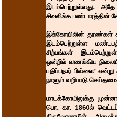
இடம்பெற்றுள்ளது. அதே
சிவலிங்க பண்டாரத்தின் கோ
இக்கோயிலின் தூண்கள் 
இடம்பெற்றுள்ள மண்ட
சிற்பங்கள் இடம்பெற்று
ஒன்றில் வணங்கிய நிலைய
பதிப்பநார் பிள்ளை’ என்
நாளும் வழிபாடு செய்தமைய
மாடக்கோயிலுக்கு முன்ன
பொ. கா. 1860ல் வெட்டப்
திருவோணமீன் அமைந்த 