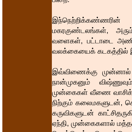
இந்நெற்றிக்கண்ணரின
மகரகுண்டலங்கள், அரு
வளைகள், பட்டாடை அணிந
வலக்கையைக் கடகத்தில் இ
இவ்விணைக்கு முன்னால
நான்முகனும் விஷ்ணுவும
முன்கைகள் வீணை வாசிக்
நிற்கும் கலைமகளுடன், ச
கருவிகளுடன் காட்சிதருகி
ஏந்தி, முன்கைகளால் மத்த