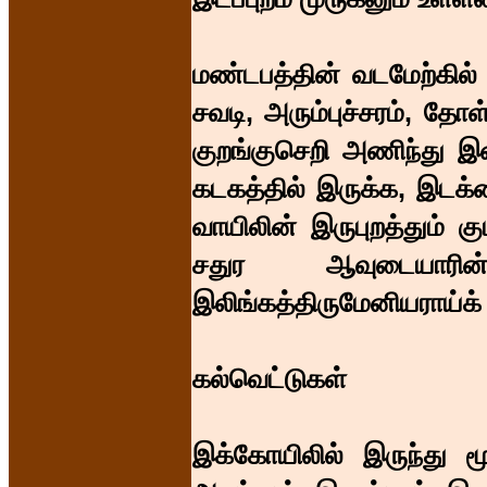
மண்டபத்தின் வடமேற்கில்
சவடி, அரும்புச்சரம், 
குறங்குசெறி அணிந்து இன
கடகத்தில் இருக்க, இடக்
வாயிலின் இருபுறத்தும் 
சதுர ஆவுடையாரி
இலிங்கத்திருமேனியராய்க் 
கல்வெட்டுகள்
இக்கோயிலில் இருந்து மூ