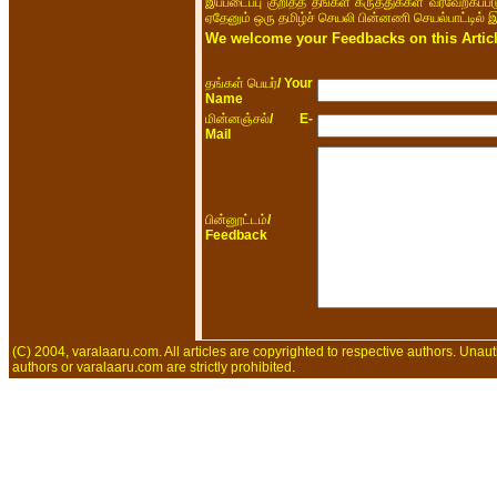
இப்படைப்பு குறித்த தங்கள் கருத்துக்கள் வரவேற்கப்
ஏதேனும் ஒரு தமிழ்ச் செயலி பின்னணி செயல்பாட்டில் 
We welcome your Feedbacks on this Articl
/ Your
தங்கள் பெயர்
Name
/ E-
மின்னஞ்சல்
Mail
/
பின்னூட்டம்
Feedback
(C) 2004, varalaaru.com. All articles are copyrighted to respective authors. Unaut
authors or varalaaru.com are strictly prohibited.