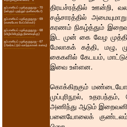
திரயச்ரத்தில் ஊன்றி, 
ஜப்பானியப் பழங்குறுநூறு - 70
(உள்ளும் புறத்தும் தனிமையே!)
சஞ்சாரத்தில் அமையுமாறு
ஜப்பானியப் பழங்குறுநூறு - 69
(கரையோர மேப்பிள்கள்)
கரணம் நிகழ்த்தும் இறைவன
ஜப்பானியப் பழங்குறுநூறு - 68
(விழியிலிருந்து நினைவுக்கு)
இட முன் கை வேழ முத்திர
ஜப்பானியப் பழங்குறுநூறு - 67
மேலாகக் கத்தி, மழு, 
(அலர்கூட்டும் வசந்தகாலக் கனவு)
கைகளில் கேடயம், மாட்டுக்
இவை உள்ளன.
கொக்கிறகும் மண்டையோடு
முப்புரிநூல், உதரபந்
அணிந்து ஆடும் இறைவனின
பனையோலைக் குண்டலம். 
பிறை.