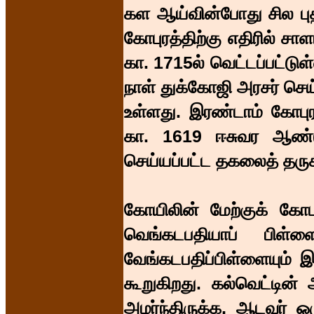
கள ஆய்வின்போது சில புத
கோபுரத்திற்கு எதிரில் சா
கா. 1715ல் வெட்டப்பட்டு
நாள் துக்கோஜி அரசர் செய
உள்ளது. இரண்டாம் கோபுர
கா. 1619 ஈசுவர ஆண்டு
செய்யப்பட்ட தகலைத் தருக
கோயிலின் மேற்குக் கோபு
வெங்கடபதியாப் பிள்ள
வேங்கடபதிப்பிள்ளையும்
கூறுகிறது. கல்வெட்டின்
அமர்ந்திருக்க, ஆடவர் ஒ