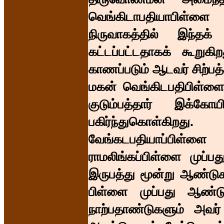
வெங்கிடாபதியாபிள்ள
நிருவாகத்தில் இந்த
கட்டப்பட்டதாகக் கூறு
காணப்படும் ஆடவர் சிற்பத
மகன் வெங்கிடபதிபிள்ள
குடும்பத்தார் இக்க
பகிர்ந்துகொள்கிறது
வேங்கடபதியாப்பிள்ள
ராமலிங்கப்பிள்ளை முப்
இருபத்து மூன்று ஆண்டுகள
பிள்ளை முப்பது ஆண்ட
நாற்பதாண்டுகளும் அவர்