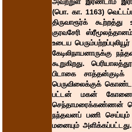
அவற்றுள் இரண்டாம் இரா
(பொ. கா. 1163) வெட்டப்
திருவாரூர்க் கூற்றத்த
குரவசேரி ஸ்ரீமூலத்த
உடைய பெரும்பற்றப்புலியூ
கேடிலிநாயனாருக்கு நந்
கூறுகிறது. பெரியாலத்தூ
பிடாகை சாத்தன்குடிக
பெருவிலைக்குக் கொண்
பட்டன் மகன் கோனைப
செந்தாமரைக்கண்ணன் க
நந்தவனப் பணி செய்யும் 
மனையும் அளிக்கப்பட்ட