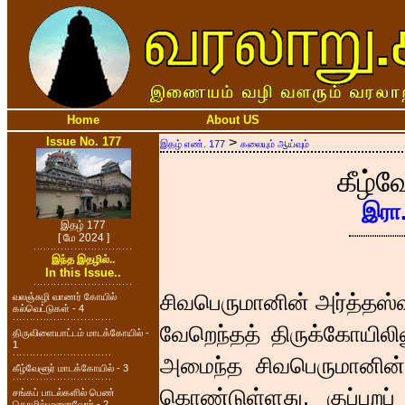
Home
About US
Issue No. 177
>
இதழ் எண். 177
கலையும் ஆய்வும்
கீழ்வ
இரா
இதழ் 177
[ மே 2024 ]
இந்த இதழில்..
In this Issue..
சிவபெருமானின் அர்த்தஸ்
வலஞ்சுழி வாணர் கோயில்
கல்வெட்டுகள் - 4
வேறெந்தத் திருக்கோயில
திருவிளையாட்டம் மாடக்கோயில் -
1
அமைந்த சிவபெருமானின் ச
கீழ்வேளூர் மாடக்கோயில் - 3
கொண்டுள்ளது. குப்புறப்
சங்கப் பாடல்களில் பெண்
தொழில்முனைவோர் - 2