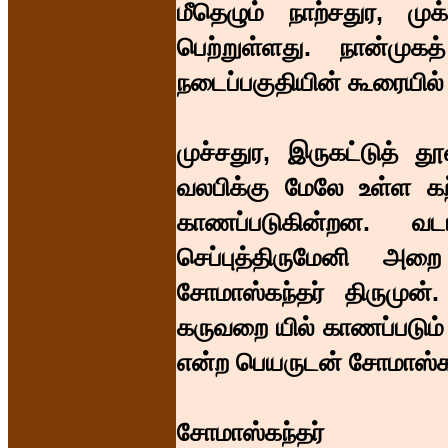
மீதெழும் நாற்சதுர, மு
பெற்றுள்ளது. நான்முகத்
நடைப்பகுதியின் கூரையில்
முச்சதுர, இருகட்டுத் த
வலபிக்கு மேலே உள்ள கற்
காணப்படுகின்றன. வடப
செப்புத்திருமேனி அறை
சோமாஸ்கந்தர் திருமு
கருவறை யில் காணப்படும
என்ற பெயருடன் சோமாஸ்கந
சோமாஸ்கந்தர்