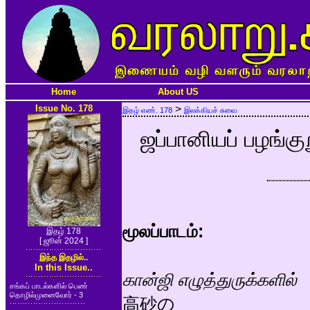
Home
About US
Issue No. 178
>
இதழ் எண். 178
இலக்கியச் சுவை
ஜப்பானியப் பழங்கு
மூலப்பாடம்:
இதழ் 178
[ ஜூன் 2024 ]
இந்த இதழில்..
In this Issue..
கான்ஜி எழுத்துருக்களில்
சங்கப் பாடல்களில் பெண்
தொழில்முனைவோர் - 3
高砂の