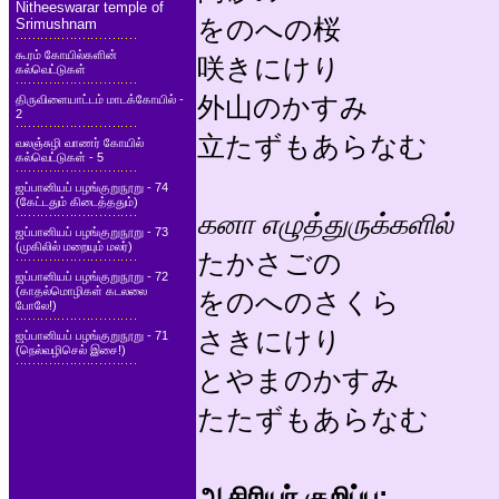
Nitheeswarar temple of
をのへの桜
Srimushnam
கூரம் கோயில்களின்
咲きにけり
கல்வெட்டுகள்
外山のかすみ
திருவிளையாட்டம் மாடக்கோயில் -
2
立たずもあらなむ
வலஞ்சுழி வாணர் கோயில்
கல்வெட்டுகள் - 5
ஜப்பானியப் பழங்குறுநூறு - 74
(கேட்டதும் கிடைத்ததும்)
கனா எழுத்துருக்களில்
ஜப்பானியப் பழங்குறுநூறு - 73
(முகிலில் மறையும் மலர்)
たかさごの
ஜப்பானியப் பழங்குறுநூறு - 72
(காதல்மொழிகள் கடலலை
をのへのさくら
போலே!)
さきにけり
ஜப்பானியப் பழங்குறுநூறு - 71
(நெல்வழிசெல் இசை!)
とやまのかすみ
たたずもあらなむ
ஆசிரியர் குறிப்பு: