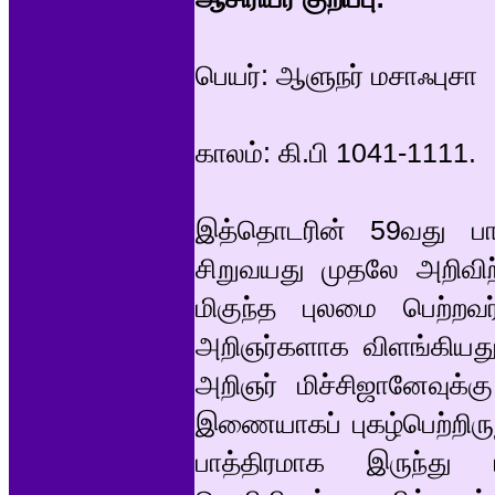
பெயர்: ஆளுநர் மசாஃபுசா
காலம்: கி.பி 1041-1111.
இத்தொடரின் 59வது ப
சிறுவயது முதலே அறிவிற்
மிகுந்த புலமை பெற்ற
அறிஞர்களாக விளங்கியது.
அறிஞர் மிச்சிஜானேவுக்
இணையாகப் புகழ்பெற்றிருந
பாத்திரமாக இருந்து