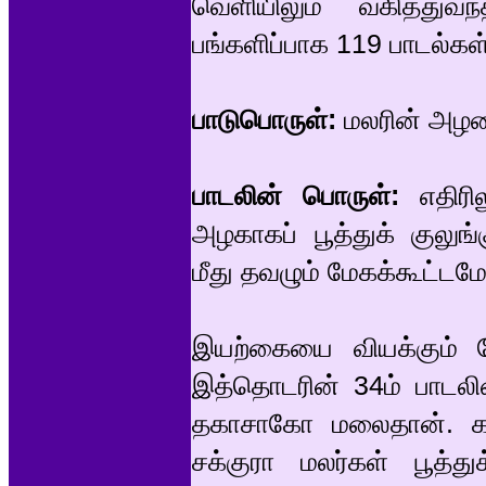
வெளியிலும் வகித்துவந
பங்களிப்பாக 119 பாடல்கள
பாடுபொருள்:
மலரின் அழக
பாடலின் பொருள்:
எதிரி
அழகாகப் பூத்துக் குலுங
மீது தவழும் மேகக்கூட்டம
இயற்கையை வியக்கும் ந
இத்தொடரின் 34ம் பாடலி
தகாசாகோ மலைதான். கவிஞ
சக்குரா மலர்கள் பூத்