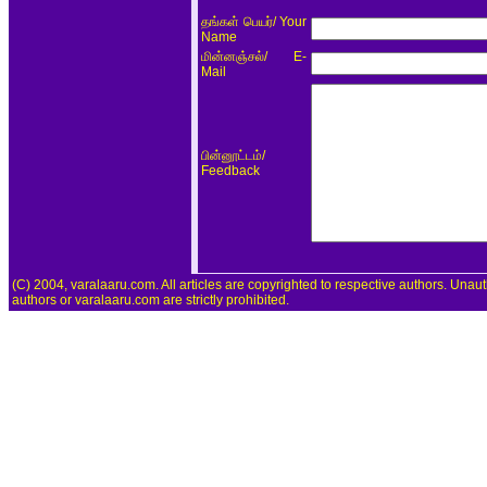
/ Your
தங்கள் பெயர்
Name
/ E-
மின்னஞ்சல்
Mail
/
பின்னூட்டம்
Feedback
(C) 2004, varalaaru.com. All articles are copyrighted to respective authors. Unaut
authors or varalaaru.com are strictly prohibited.