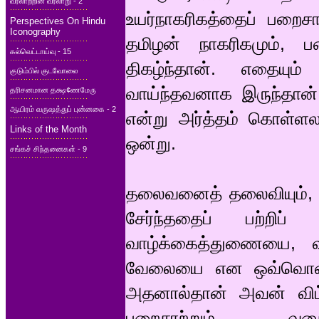
வரலாற்றின் வரலாறு - 2
உயர்நாகரிகத்தைப் பறைசாற
Perspectives On Hindu
Iconography
தமிழன் நாகரிகமும், பண
கல்வெட்டாய்வு - 15
திகழ்ந்தான். எதையும
குடும்பில் குடவோலை
வாய்ந்தவனாக இருந்தான்.
தரிசனமான தக்ஷ¢ணமேரு
ஆயிரம் வருஷத்துப் புன்னகை - 2
என்று அர்த்தம் கொள்ளலா
Links of the Month
ஒன்று.
சங்கச் சிந்தனைகள் - 9
தலைவனைத் தலைவியும், த
சேர்ந்ததைப் பற்றிப
வாழ்க்கைத்துணையை, வ
வேலையை என ஒவ்வொன்றைய
அதனால்தான் அவன் விட
பறைசாற்றும் வ