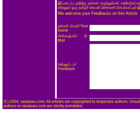
இப்படைப்பு குறித்த தங்கள் கருத்துக்கள் வரவேற்கப்
ஏதேனும் ஒரு தமிழ்ச் செயலி பின்னணி செயல்பாட்டில் 
We welcome your Feedbacks on this Article.
/ Your
தங்கள் பெயர்
Name
/ E-
மின்னஞ்சல்
Mail
/
பின்னூட்டம்
Feedback
(C) 2004, varalaaru.com. All articles are copyrighted to respective authors. Unaut
authors or varalaaru.com are strictly prohibited.