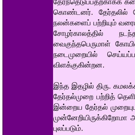
தேர்ந்தெடுப்பதற்காகக் க
கொண்டனர். தேர்தலில் ப
நலன்களைப் பற்றியும் வரை
சோழர்காலத்தில் நட
வைகுந்தபெருமாள் கோயில்
நடைமுறையில் செய்யப்பட
விளக்குகின்றன.
இந்த இதழில் திரு. கமல
தேர்தல்முறை பற்றித் தெளி
இன்றைய தேர்தல் முறையுடன்
முன்னேறியிருக்கிறோமா அ
புலப்படும்.