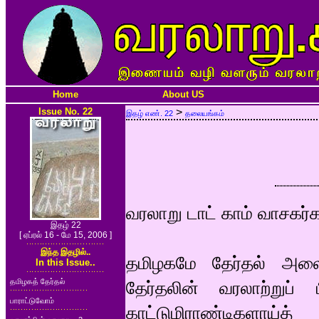
Home
About US
Issue No. 22
>
இதழ் எண். 22
தலையங்கம்
வரலாறு டாட் காம் வாசகர்
இதழ் 22
[ ஏப்ரல் 16 - மே 15, 2006 ]
இந்த இதழில்..
தமிழகமே தேர்தல் அலையி
In this Issue..
தமிழகத் தேர்தல்
தேர்தலின் வரலாற்றுப் 
பாராட்டுவோம்
காட்டுமிராண்டிகளாய்