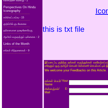
வரலாற்றின் வரலாறு - 2
Perspectives On Hindu
Ico
Iconography
கல்வெட்டாய்வு - 15
குடும்பில் குடவோலை
this is txt file
தரிசனமான தக்ஷ¢ணமேரு
ஆயிரம் வருஷத்துப் புன்னகை - 2
Links of the Month
சங்கச் சிந்தனைகள் - 9
இப்படைப்பு குறித்த தங்கள் கருத்துக்கள் வரவேற்கப்
ஏதேனும் ஒரு தமிழ்ச் செயலி பின்னணி செயல்பாட்டில் 
We welcome your Feedbacks on this Article.
/ Your
தங்கள் பெயர்
Name
/ E-
மின்னஞ்சல்
Mail