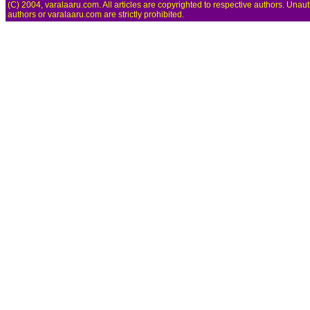
(C) 2004, varalaaru.com. All articles are copyrighted to respective authors. Unaut
authors or varalaaru.com are strictly prohibited.