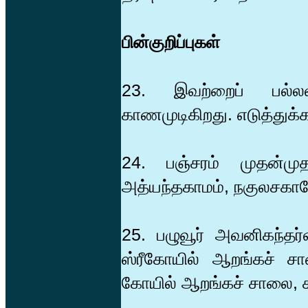
பின்குறிப்புகள்
23. இவற்றைப் பல்லவ
காணமுடிகிறது. எடுத்துக்
24. பஞ்சரம் முதன்மு
அத்யந்தகாமம், நகுலசகாத
25. பழுவூர் அவனிகந்தர
ஸ்ரீகோயில் ஆறங்கச் சா
கோயில் ஆறங்கச் சாலை, க