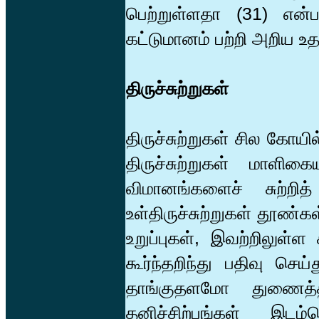
பெற்றுள்ளதா (31) என
கட்டுமானம் பற்றி அறிய உதவ
திருச்சுற்றுகள்
திருச்சுற்றுகள் சில கோய
திருச்சுற்றுகள் மாளிகை
விமானங்களைச் சுற்றி
உள்திருச்சுற்றுகள் தூண்க
உறுப்புகள், இவற்றிலுள்ள
கூர்ந்தறிந்து பதிவு செ
தாங்குதளமோ துணைத்த
தனிச்சிற்பங்கள் இடம்ப