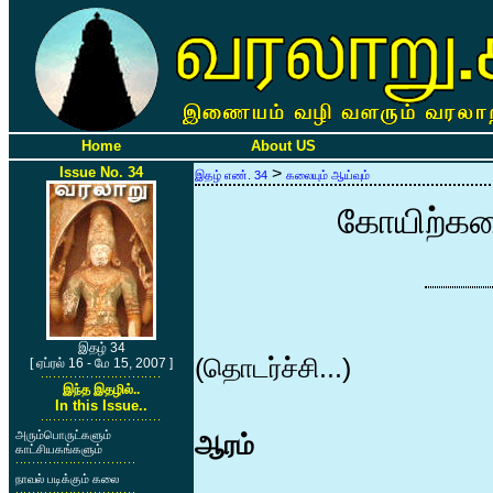
Home
About US
Issue No. 34
>
இதழ் எண். 34
கலையும் ஆய்வும்
கோயிற்கல
இதழ் 34
(தொடர்ச்சி...)
[ ஏப்ரல் 16 - மே 15, 2007 ]
இந்த இதழில்..
In this Issue..
அரும்பொருட்களும்
ஆரம்
காட்சியகங்களும்
நாவல் படிக்கும் கலை