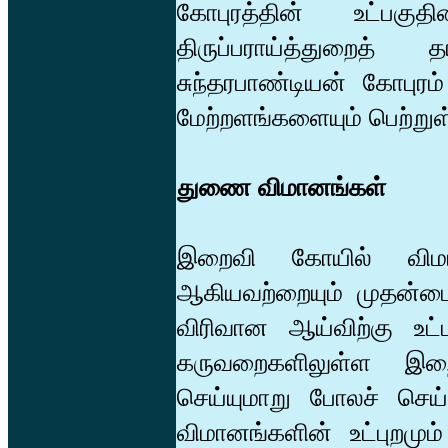
கோபுரத்தின் உட்பகுதி
திருப்பராய்த்துறைத்
சுந்தரபாண்டியன் கோபுர
மேற்றளங்களையும் பெற்றுள
துணை விமானங்கள்
இறைவி கோயில் விமானம
ஆகியவற்றையும் முதன்ம
விரிவான ஆய்விற்கு உட்
கருவறைகளிலுள்ள இறை
செய்யுமாறு போலச் செய
விமானங்களின் உட்புறமும