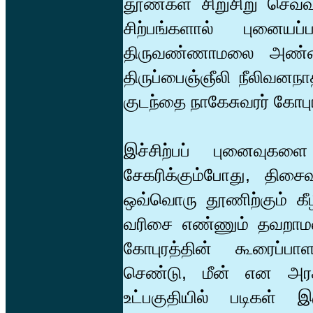
தூண்கள் சிறுசிறு செவ்வ
சிற்பங்களால் புனையப்ப
திருவண்ணாமலை அண்ணாமல
திருப்பைஞ்ஞீலி நீலிவனநாத
குடந்தை நாகேசுவரர் கோபு
இச்சிற்பப் புனைவுக
சேகரிக்கும்போது, திச
ஒவ்வொரு தூணிற்கும் கீழி
வரிசை எண்ணும் தவறாமல் க
கோபுரத்தின் கூரைப்பாளங
செண்டு, மீன் என அரசச
உட்பகுதியில் படிகள் இ