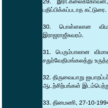
29. இரா.கலைக்கோவன், 
பதிப்பிக்கப்படாத கட்டுரை.
30. பொள்ளலான விமான
இராஜராஜீசுவரம்.
31. பெரும்பாலான விமான
சதுர்வேதிமங்கலத்து உருத்
32. திருவையாறு ஐயாறப்பர
ஆடற்சிற்பங்கள் இடம்பெற்
33. தினமணி, 27-10-199