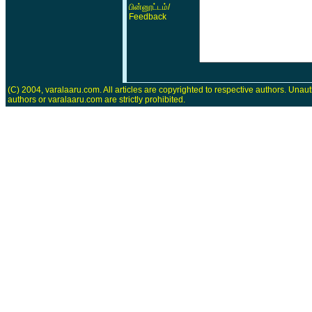
/
பின்னூட்டம்
Feedback
(C) 2004, varalaaru.com. All articles are copyrighted to respective authors. Unaut
authors or varalaaru.com are strictly prohibited.