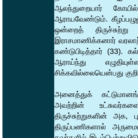
ஆலந்துறையார் கோயில
ஆராயவேண்டும். கீழப்பழு
ஒன்றைத் திருச்சுற்ற
இராசமாணிக்கனார் வரலாற
கண்டுபிடித்தார் (33).
ஆராய்ந்து எழுதியு
சிக்கவில்லையென்பது குறிப
அனைத்துக் கட்டுமானங
அவற்றின் உட்சுவர்கள
திருச்சுற்றுகளின் அக, 
திருப்பணிகளால் அருமை
சுவர்களில் இடம்பெற்றுவி