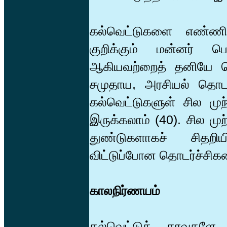
கல்வெட்டுகளை எண்ணிட்
குறிக்கும் மன்னர் ப
ஆகியவற்றைத் தனியே தொ
சமுதாய, அரசியல் தொடர்
கல்வெட்டுகளுள் சில மு
இருக்கலாம் (40). சில முற
துண்டுகளாகச் சிதறியி
விட்டுப்போன தொடர்ச்சிகளை
காலநிர்ணயம்
கல்வெட்டுத் தரவுகளே 