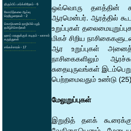
திரும்பிப் பார்க்கிறோம் - 6
ஒவ்வொரு தளத்தின் கூர
கோயிற்கலை ஆய்வு
ஆரமென்பர். ஆரத்தில் கூ
நெறிமுறைகள் - 2
கொடுமணல் தாழியில் பழந்
உறுப்புகள் தலைமையுறுப்
தமிழ்ச்சொற்கள்
ஹாய் மதனுக்குக் கடிதம் - வாசகர்
மிகச் சிறிய நாசிகைகளுடன
கருத்துகள்
ஆர உறுப்புகள் அனைத்த
சங்கச்சாரல் - 17
நாசிகைகளிலும் ஆரச்ச
சுதையுருவங்கள் இடம்பெறு
பெற்றமைவதும் உண்டு (25)
மேலுறுப்புகள்
இறுதித் தளக் கூரைக்க
வேதிகையெனும் மேடையமை