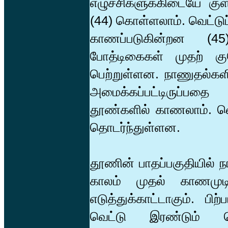
எழுச்சிகளுக்கிடையே குளவ
(44) கொள்ளலாம். வெட்டு
காணப்படுகின்றன (4
போத்டிகைகள் முதற் கு
பெற்றுள்ளன. நாணுதல்களின
அமைக்கப்பட்டிருப்பதை
தூண்களில் காணலாம். வெ
தொடர்ந்துள்ளன.
தூணின் பாதப்பகுதியில் 
காலம் முதல் காணமுடிக
எடுத்துக்காட்டாகும். ப
வெட்டு இரண்டும் பெ