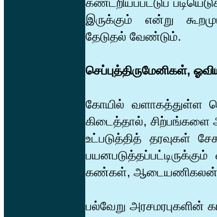
கண்டறியப்பட்டுப் படியெடு
இருக்கும் என்று கூறமு
தேடுதல் வேண்டும்.
செப்புத்திருமேனிகள், ஓவி
கோயில் வளாகத்துள்ள ச
கிடைத்தால், சிற்பங்களை
உட்படுத்தித் தரவுகள் ச
பயனபடுத்தப்பட்டிருக்க
கண்கள், ஆடையணிகலன்கள
பல்வேறு அரசமரபுகளின் க