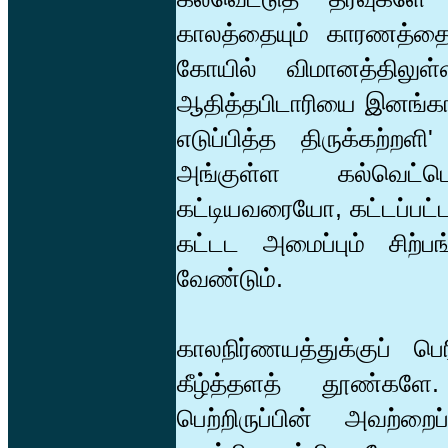
காலத்தையும் காரணத்தையு
கோயில் விமானத்திலுள
ஆதித்தபிடாரியை இனங்காட்
எடுப்பித்த திருக்கற்ற
அங்குள்ள கல்வெட்டொன
கட்டியவரையோ, கட்டப்பட
கட்டட அமைப்பும் சிற்
வேண்டும்.
காலநிர்ணயத்துக்குப் ப
கீழ்த்தளத் தூண்கள
பெற்றிருப்பின் அவற்ற