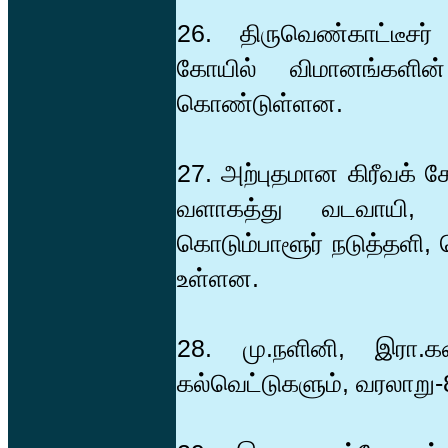
26. திருவெண்காட்டீசர்
கோயில் விமானங்களின்
கொண்டுள்ளன.
27. அற்புதமான கிரீவக் 
வளாகத்து வடவாயி, த
கொடும்பாளூர் நடுத்தளி, 
உள்ளன.
28. மு.நளினி, இரா.க
கல்வெட்டுகளும், வரலாறு-8