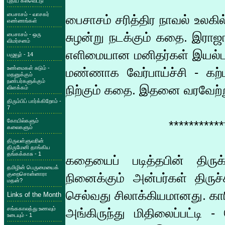
புதிய கல்வெட்டு
பைசாசம் - வாசகர்
பைசாசம் சரித்திர நாவல் உலகில்
எண்ணங்கள்
சுழன்று நடக்கும் கதை. இராஜா
பைசாசம் - ஒரு
விமர்சனம்
எளிமையான மனிதர்கள் இயல்ப
பழுவூர் - 14
உண்மைகள் சுடும் -
மண்ணாக வேர்பாய்ச்சி - கற
மதனுக்கும்
நண்பர்களுக்கும்
நிற்கும் கதை. இதனை வரவேற்ற
விளக்கம்
திரும்பிப் பார்க்கிறோம் -
7
கோயில்களும்
***********
கலைகளும்
திருவள்ளுவரின்
திருமேனி தாங்கிய
தங்கக்காசு - 1
கதையைப் படித்தபின் திரு
தமிழின் பெருமையைக்
குறைசொன்னாரா
நினைக்கும் அன்பர்கள் திருச
மதன்?
செல்வது சிலாக்கியமானது. கா
Links of the Month
சங்ககாலத்து உணவும்
அங்கிருந்து மிதிலைப்பட்டி
உடையும் - 1