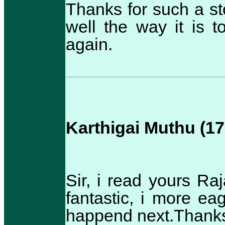
Thanks for such a sto
well the way it is t
again.
Karthigai Muthu (17
Sir, i read yours Ra
fantastic, i more ea
happend next.Thanks 