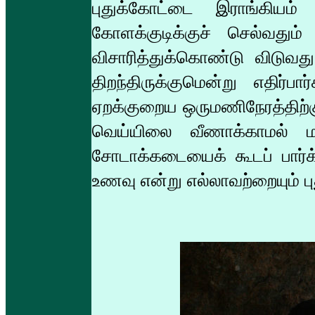
புதுக்கோட்டை இராங்கியம்
கோளக்குடிக்குச் செல்வதும்
விசாரித்துக்கொண்டு விடுவ
திறந்திருக்குமென்று எதிர்
ஏறக்குறைய ஒருமணிநேரத்திற்குக
வெய்யிலை வீணாக்காமல் ம
சோடாக்கடையைக் கூடப் பார்க
உணவு என்று எல்லாவற்றையும் 