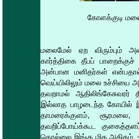
கோளக்குடி மலை உ
மலைமேல் ஏற விரும்பும் அன்
கார்த்திகை தீபப் பாறைக்குச்
அன்பான மனிதர்கள் என்பதால் 
வெய்யிலிலும் மலை உச்சியை அடை
தவறாமல் ஆதிலிங்கேசுவரர் த
இல்லாத பாழடைந்த கோயில் இது
தாமரைக்குளம், சூரமலை, த
தவறிப்போய்க்கூட குகைத்தளப்
தொல்லை இங்கு மிக அதிகம். 