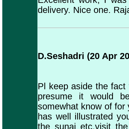
delivery. Nice one. Raj
D.Seshadri (20 Apr 2
Pl keep aside the fact 
presume it would be 
somewhat know of for yo
has well illustrated yo
the sunai etc.visit t