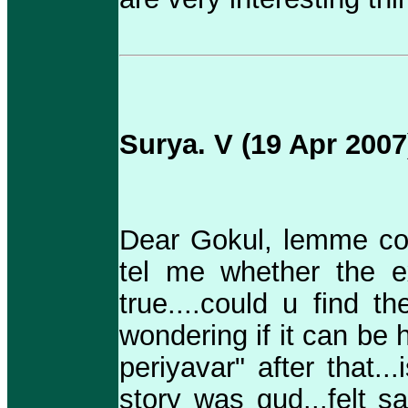
Surya. V (19 Apr 2007
Dear Gokul, lemme come 
tel me whether the e
true....could u find t
wondering if it can be 
periyavar" after that..
story was gud...felt s