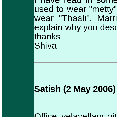
used to wear "metty
wear "Thaali", Mar
explain why you desc
thanks
Shiva
Satish (2 May 2006)
Office velayellam v