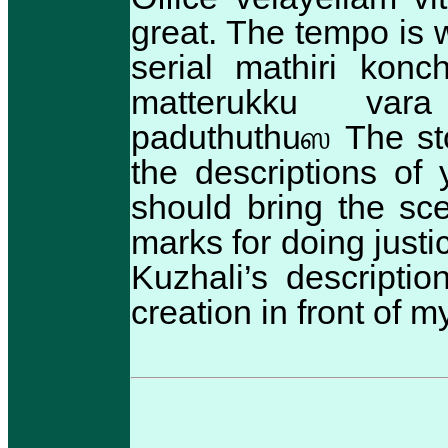
great. The tempo is we
serial mathiri kon
matterukku vara
paduthuthuஸ The stor
the descriptions of
should bring the sc
marks for doing justic
Kuzhali’s descripti
creation in front of m