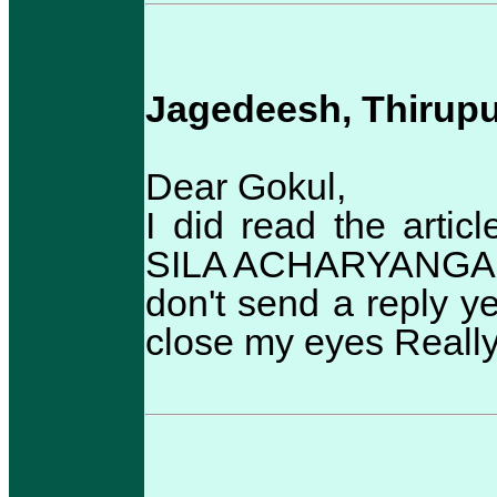
Jagedeesh, Thirupu
Dear Gokul,
I did read the artic
SILA ACHARYANGAL I 
don't send a reply y
close my eyes Really 