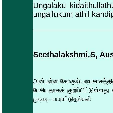
Ungalaku kidaithullath
ungallukum athil kand
Seethalakshmi.S, Aust
அன்புள்ள கோகுல், பைசாசத்தின்
பேசியதாகக் குறிப்பிட்டுள்ள
முடிவு - பாராட்டுதல்கள்