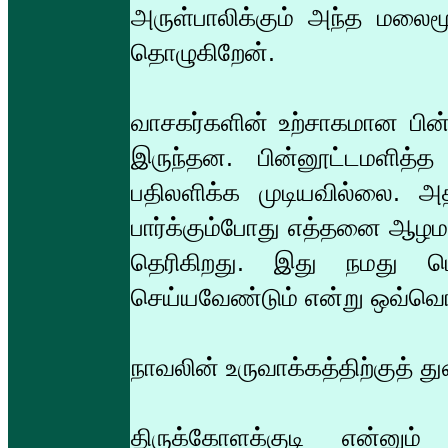
அருள்பாலிக்கும் அந்த மலைமூ
தொழுகிறேன்.
வாசகர்களின் உற்சாகமான பின
இருந்தன. பின்னூட்டமளித்
பதிலளிக்க முடியவில்லை. அ
பார்க்கும்போது எத்தனை ஆழமா
தெரிகிறது. இது நமது பொற
செய்யவேண்டும் என்று ஒவ்வொ
நாவலின் உருவாக்கத்திற்குத்
திருக்கோளக்குடி என்னும்