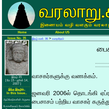
Home
About US
Issue No. 35
>
இதழ் எண். 35
கதைநேரம்
பைச
வாசகர்களுக்கு வணக்கம்.
இதழ் 35
[ மே 15 - ஜூன் 14,
2007 ]
இந்த இதழில்..
ஜனவரி 2006ல் தொடங்கி ஏப்ர
In this Issue..
ஆய்வேடுகளின் அருமை
பைசாசம் பற்றிய வாசகர் கருத்
போசளீசுவரம் கோயிலில்