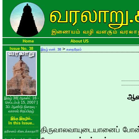
Home
About US
Issue No. 38
>
இதழ் எண். 38
கதைநேரம்
ஆண்
இதழ் 38[ ஆகஸ்ட் 16 -
செப்டம்பர் 15, 2007 ]
3ம் ஆண்டு நிறைவு -
வாசகர் சிறப்பிதழ்
இந்த இதழில்..
In this Issue..
திருவாலவாயுடையானைப் போன்
தரிசனம் கிடைக்காதா!!!