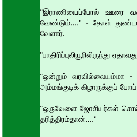
"இராணியைப்போல் ஊரை வ
வேண்டும்...." - தோள் துண்
வேளார்.
"பாதிரிப்புலியூரிலிருந்து ஏதாவது
"ஒன்றும் வரவில்லையம்மா -
அம்மங்குடிக் கிழாருக்குப் போய்ச
"ஒருவேளை ஜோசியர்கள் சொல
தரித்திரம்தான்...."