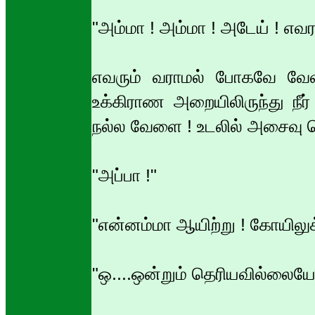
"அம்மா ! அம்மா ! அடேய் ! எவர
எவரும் வராமல் போகவே வேளா
உக்கிராண அறையிலிருந்து நீர
நல்ல வேளை ! உடலில் அசைவு தெ
"அப்பா !"
"என்னம்மா ஆயிற்று ! கோயிலுக்
"ஒ....ஒன்றும் தெரியவில்லையே