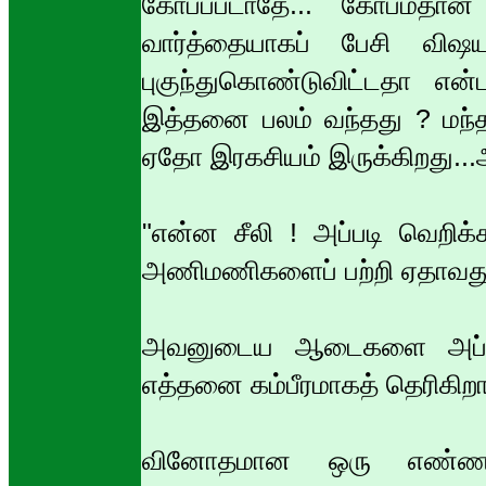
கோபப்படாதே... கோபம்தான
வார்த்தையாகப் பேசி விஷ
புகுந்துகொண்டுவிட்டதா என
இத்தனை பலம் வந்தது ? மந்த பு
ஏதோ இரகசியம் இருக்கிறது...
"என்ன சீலி ! அப்படி வெறிக்
அணிமணிகளைப் பற்றி ஏதாவது 
அவனுடைய ஆடைகளை அப்போதுத
எத்தனை கம்பீரமாகத் தெரிகிறா
வினோதமான ஒரு எண்ணம்