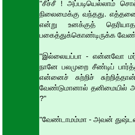
"சீச்சீ ! அப்படியெல்லாம் ச
நிலைமைக்கு வந்தது. எத்தனை
என்று உனக்குத் தெர
பகைத்துக்கொண்டிருக்க வேண்
"இல்லையப்பா - என்னவோ மர்
நானே பலமுறை சீண்டிப் பார்த
என்னைச் சுற்றிச் சுற்றித்த
வேண்டுமானால் தனிமையில் அவ
?"
"வேண்டாமம்மா - அவன் துஷ்டன்