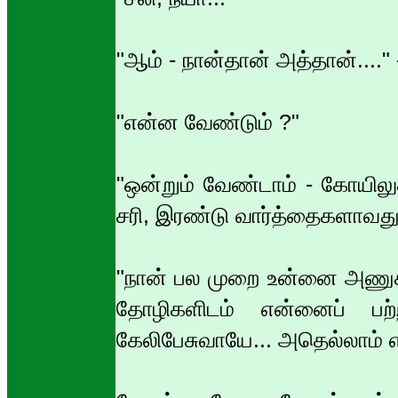
"ஆம் - நான்தான் அத்தான்....
"என்ன வேண்டும் ?"
"ஒன்றும் வேண்டாம் - கோயிலுக
சரி, இரண்டு வார்த்தைகளாவது 
"நான் பல முறை உன்னை அணுகி
தோழிகளிடம் என்னைப் பற்ற
கேலிபேசுவாயே... அதெல்லாம் என