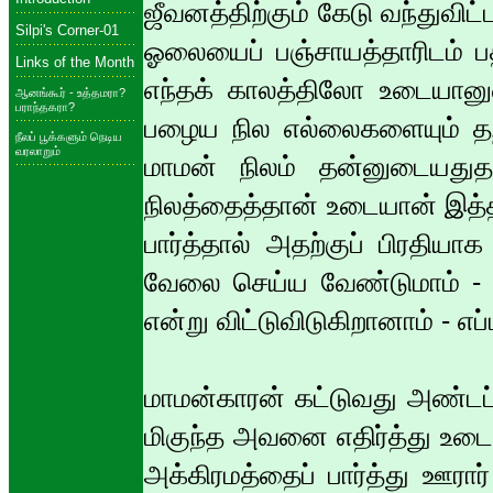
ஜீவனத்திற்கும் கேடு வந்துவி
Silpi's Corner-01
ஓலையைப் பஞ்சாயத்தாரிடம் பத்
Links of the Month
எந்தக் காலத்திலோ உடையானுடை
ஆனங்கூர் - உத்தமரா?
பராந்தகரா?
பழைய நில எல்லைகளையும் தற்
நீலப் பூக்களும் நெடிய
வரலாறும்
மாமன் நிலம் தன்னுடையதுதா
நிலத்தைத்தான் உடையான் இத்
பார்த்தால் அதற்குப் பிரதியா
வேலை செய்ய வேண்டுமாம் - 
என்று விட்டுவிடுகிறானாம் - எப
மாமன்காரன் கட்டுவது அண்டப் 
மிகுந்த அவனை எதிர்த்து உடை
அக்கிரமத்தைப் பார்த்து ஊரார