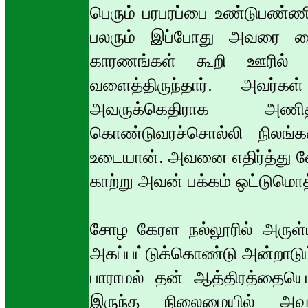
பெரும் பரபரப்பை உண்டுபண்ண
பலரும் இப்போது அவரை தைரி
காரணங்கள் கூறி ஊரில் ப
வளைத்திருந்தார். அவர
அவருக்கெதிராக அணித
கொண்டுவரச்சொல்லி நிலங்க
உடையான். அவனை எதிர்த்து வேள
காற்று அவன் பக்கம் ஒட்டுமொத
சோழ கேரள நல்லூரில் அருள்பா
அகப்பட்டுக்கொண்டு அன்றாடும்
பாராமல் தன் ஆத்திரத்தையெல
இருந்த நிலைமையில் அவ