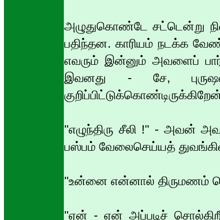
அழுதுகொண்டே சட்டென்று நில
பதிந்தன. காரியம் நடக்க வேண்
எவரும் இன்னும் அவளைப் பார்த
இவனது - சே, புருஷனா
குறிப்பிட்டுக்கொண்டிருக்கிற
"எழுந்திரு சீலி !" - அவன்
பஸ்பம் வேலைசெய்யத் துவங்கிவி
"உன்னை என்னால் திருமணம் செ
"ஏன் - ஏன் அப்படிச் சொல்கி