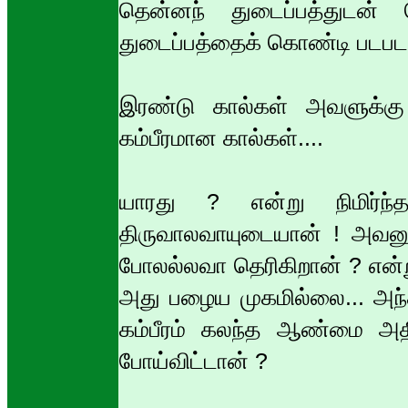
தென்னந் துடைப்பத்துடன் வ
துடைப்பத்தைக் கொண்டி படபடவ
இரண்டு கால்கள் அவளுக்கு
கம்பீரமான கால்கள்....
யாரது ? என்று நிமிர்ந்த
திருவாலவாயுடையான் ! அவன
போலல்லவா தெரிகிறான் ? என்று
அது பழைய முகமில்லை... அந
கம்பீரம் கலந்த ஆண்மை அதி
போய்விட்டான் ?