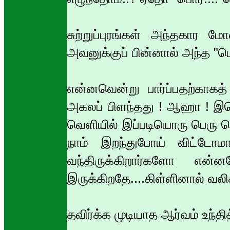
சுற்றுப்புரங்கள் அந்தகார மோ
அவனுக்குப் பின்னால் அந்த "பொர
என்னவென்று பார்ப்பதற்காகத் 
அகலப் பிளந்தது ! ஆஹா ! இதெ
வெளியில் இப்படியொரு பெரு 
நாம் இறந்துபோய் விட்டோ
வந்திருக்கிறார்களோ எ
இருக்கிறதே....கிள்ளினால் வலி
தவிர்க்க முடியாத ஆர்வம் உந்