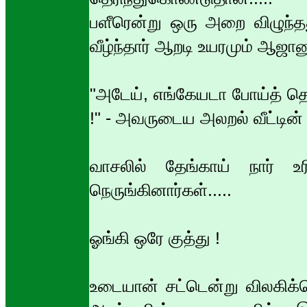
பளீரென்று ஒரு அறை விழுந்த
வீழ்ந்தார் ஆறடி உயரமும் ஆஜ
"அடேய், எங்கேயடா போய்த் த
!" - அவருடைய அலறல் வீட்டின் 
வாசலில் தேங்காய் நார் உ
நெருங்கினார்கள்.....
ஓங்கி ஒரே குத்து !
உடையான் சட்டென்று விலகிக