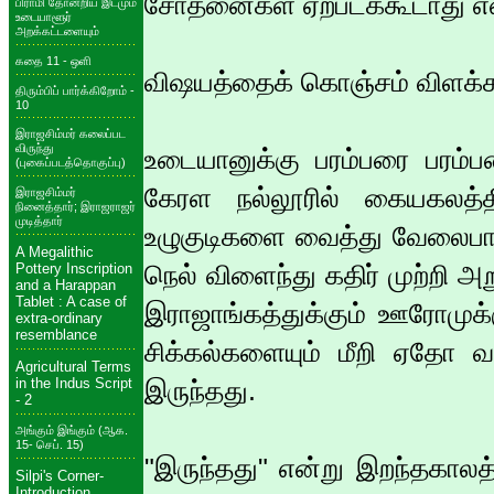
சோதனைகள் ஏற்படக்கூடாது என்ற
பிராமி தோன்றிய இடமும்
உடையாளூர்
அறக்கட்டளையும்
கதை 11 - ஒளி
விஷயத்தைக் கொஞ்சம் விளக்
திரும்பிப் பார்க்கிறோம் -
10
இராஜசிம்மர் கலைப்பட
விருந்து
உடையானுக்கு பரம்பரை பரம
(புகைப்படத்தொகுப்பு)
கேரள நல்லூரில் கையகலத்தி
இராஜசிம்மர்
நினைத்தார்; இராஜராஜர்
முடித்தார்
உழுகுடிகளை வைத்து வேலைபார்த
A Megalithic
நெல் விளைந்து கதிர் முற்றி அற
Pottery Inscription
and a Harappan
Tablet : A case of
இராஜாங்கத்துக்கும் ஊரோமு
extra-ordinary
resemblance
சிக்கல்களையும் மீறி ஏதோ வய
Agricultural Terms
in the Indus Script
இருந்தது.
- 2
அங்கும் இங்கும் (ஆக.
15- செப். 15)
"இருந்தது" என்று இறந்தகாலத்
Silpi's Corner-
Introduction