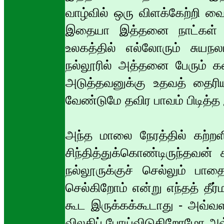
வாழ்வில் ஒரு விளக்கேற்றி வ
இதையா இத்தனை நாட்கள் வழி
உலகத்தில் எல்லோரும் சுயந
நல்லூரில் அத்தனை பேரும் க
அடுத்தவனுக்கு உதவத் தைரி
வேண்டுமே தவிர பாவம் பிடித்த
அந்த மாலை நேரத்தில் கற்றளி
சிந்தித்துக்கொண்டிருந்தவன்
நல்லூருக்குச் செல்லும் பாத
செல்கிறோம் என்று எந்தத் த
கூட இருக்கக்கூடாது - அவ்வள
விலகிப் போய்விடுகிறோமோ அவ