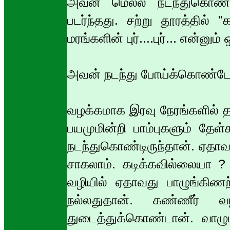
அவன் மெல்ல நடந்துகொண்ட
படர்ந்தது. சற்று தூரத்தில் "க
மரங்களின் புர்....புர்... என்னும
அவன் நடந்து போய்க்கொண்டேய
வழக்கமாக இரவு நேரங்களில் 
பயமுமின்றி பாம்புகளும் தேள
நடந்துகொண்டிருந்தான். ஏதாவத
சாகலாம். கடிக்கவில்லையா ?
வழியில் ஏதாவது பாழுங்கிணற்ற
நல்லதுதான். கண்ணீர் வழ
துடைத்துக்கொண்டான். வாழு