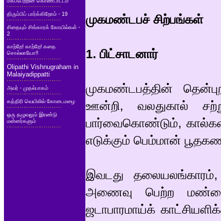
மகப்பேற்றின் கொண்டாட்டம்
திரும்பிப் பார்க்கிறோம் - 19
முகமண்டபச் சிற்பங்கள்
சிதையும் சிங்காரக் கோயில்கள் -
2
காற்றே! காற்றே! கதை
1. பிட்சாடனார்
சொல்லாயோ!!
Olipathi Vishnugraham in
Malaiyadippatti
முகமண்டபத்தின் தென்பு
அவர் - முதல்பாகம்
கத்திரி வெயிலில் கோடைமழை
ஊன்றி, வலதுகால் சற்ற
ஒரு தழுவலும் இரண்டு
பார்வைகொண்டும், கால்களி
மன்னர்களும்
எடுக்கும் பெம்மான் பூதகண
இவடது தலையலங்காரம், 
அணைவு பெற்ற மண்டை
ஜடாபாரமாய்க் காட்சியளிக்