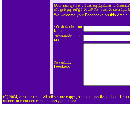
இப்படைப்பு குறித்த தங்கள் கருத்துக்கள் வரவேற்கப்
ஏதேனும் ஒரு தமிழ்ச் செயலி பின்னணி செயல்பாட்டில் 
We welcome your Feedbacks on this Article.
/ Your
தங்கள் பெயர்
Name
/ E-
மின்னஞ்சல்
Mail
/
பின்னூட்டம்
Feedback
(C) 2004, varalaaru.com. All articles are copyrighted to respective authors. Unaut
authors or varalaaru.com are strictly prohibited.