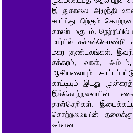
முகமண்டபத் தென்புறச் சா
இடதுகாலை அழுந்தி ஊன்ற
சாய்ந்து நிற்கும் கொற்ற
கரண்டமகுடம், நெற்றியில் ப
மார்பில் கச்சுக்கொண்டு
மகர குண்டலங்கள். இவரின
சக்கரம், வாள், அம்பும
ஆகியவையும் காட்டப்ப
காட்டியும் இடது முன்கரத
இக்கொற்றவையின் கைக
தாள்செறிகள். இடைக்கட்டி
கொற்றவையின் தலைக்கு 
உள்ளன.