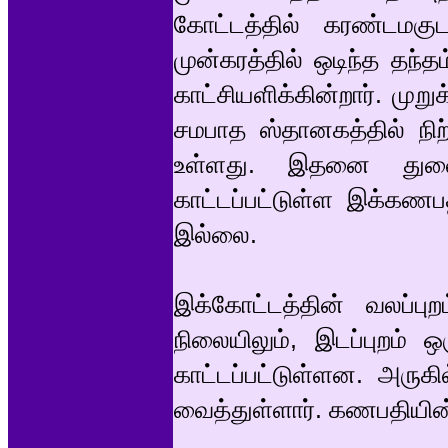
கோட்டத்தில் கரண்டமகுட
முன்கரத்தில் ஒடிந்த தந்த
காட்சியளிக்கின்றார். முற
சமபாத ஸ்தானகத்தில் நி
உள்ளது. இதனை துணை
காட்டப்பட்டுள்ள இக்கண
இல்லை.
இக்கோட்டத்தின் வலப்பு
நிலையிலும், இடப்புறம் 
காட்டப்பட்டுள்ளன. அரு
வைத்துள்ளார். கணபதியின் ப