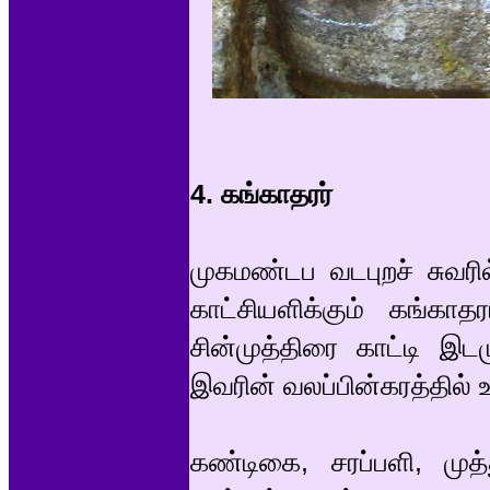
4. கங்காதரர்
முகமண்டப வடபுறச் சுவரில
காட்சியளிக்கும் கங்காத
சின்முத்திரை காட்டி இ
இவரின் வலப்பின்கரத்தில் உ
கண்டிகை, சரப்பளி, முத்