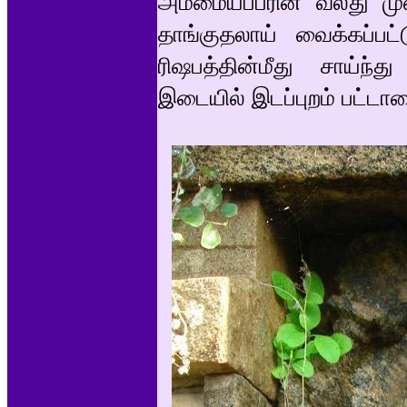
அம்மையப்பரின் வலது முன
தாங்குதலாய் வைக்கப்பட்
ரிஷபத்தின்மீது சாய்ந்த
இடையில் இடப்புறம் பட்டாட