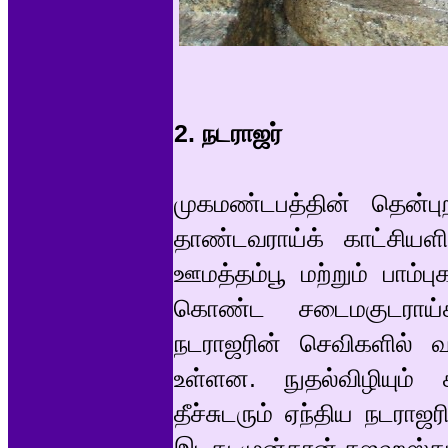
2. நடராஜர்
முகமண்டபத்தின் தென்ப
தாண்டவராய்க் காட்சியளி
ஊமத்தம்பூ மற்றும் பா
கொண்ட சடைமகுடராய்க் க
நடராஜரின் செவிகளில் வ
உள்ளன. நுதல்விழியும் க
தீச்சுடரும் ஏந்திய நடர