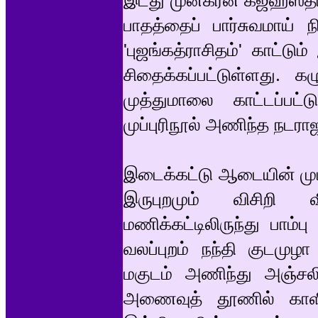
இடது முன்கரன் கஜஹஸ்தமா
பாதத்தைப் பார்சுவமாய் ந
'புஜங்கத்ராசிதம்' காட்ட
சிதைக்கப்பட்டுள்ளது. 
முத்துமாலை காட்டப்ப
முப்புரிநூல் அணிந்த நட
இடைக்கட்டு ஆடையின் முடி
இருபுறமும் விசிறி வ
மணிக்கட்டிலிருந்து பாம்
வலப்புறம் நந்தி குடமு
மகுடம் அணிந்து அஞ்சலிக
அணைவுத் தூணில் காளி 