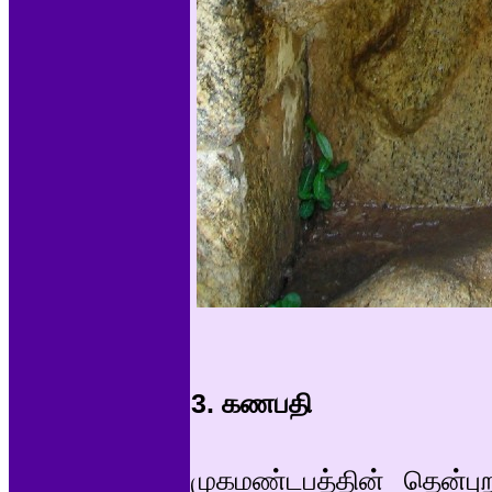
3. கணபதி
முகமண்டபத்தின் தென்புற