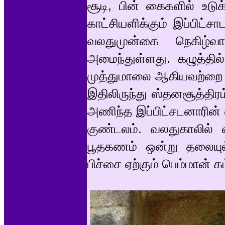
சூடி, பின் கைகளில் உடுக
காட்சியளிக்கும் இப்பிட்
வலதுமுன்கை நெகிழ்வாகி
அமைந்துள்ளது. கழுத்தி
முத்துமாலை ஆகியவற்றை அ
இதிலிருந்து ஸ்தனசூத்தி
அணிந்த இப்பிட்சடனாரின
குண்டலம். வலதுகாலில் வீ
பூதகணம் ஒன்று தலையுல
பிச்சை ஏற்கும் பெம்மான் கம