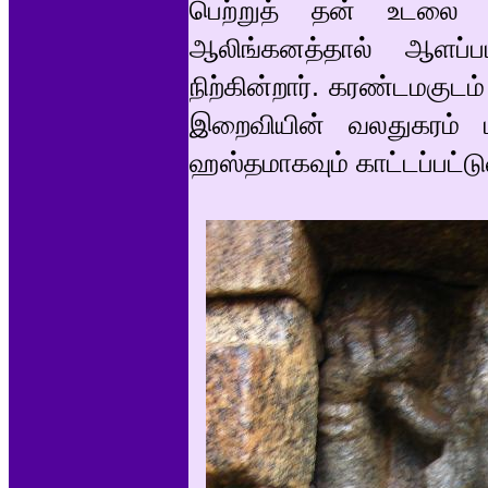
பெற்றுத் தன் உடலை வல
ஆலிங்கனத்தால் ஆளப்
நிற்கின்றார். கரண்டமகுட
இறைவியின் வலதுகரம் ம
ஹஸ்தமாகவும் காட்டப்பட்டு