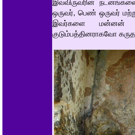
இவ்விருவரின் நடனங்களை
ஒருவர், பெண் ஒருவர் மற்ற
இவர்களை மன்னன் கு
குடும்பத்தினராகவோ கருத