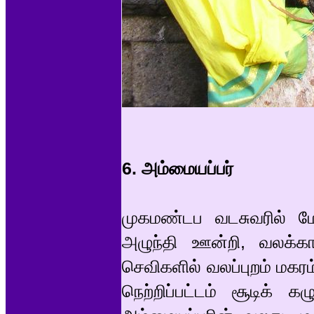
6. அம்மையப்பர்
முகமண்டப வடசுவரில் மே
அழுந்தி ஊன்றி, வலக்கா
செவிகளில் வலப்புறம் மக
நெற்றிப்பட்டம் சூடிக் க