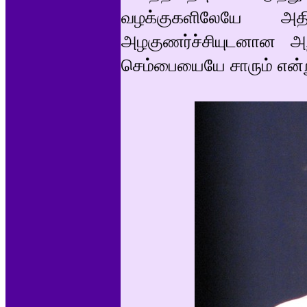
வழக்குகளிலேயே அ
அழகுணர்ச்சியுடனான அற்
செம்பையையே சாரும் என்று