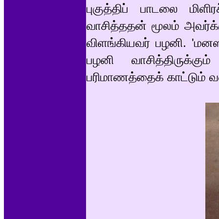
புகுத்திப் பாடலை மிள
வாசித்ததன் மூலம் அவர்க
விளங்கியவர் பழனி. 'மனஸ
பழனி வாசித்திருக்க
பரிமாணத்தைக் காட்டும் 