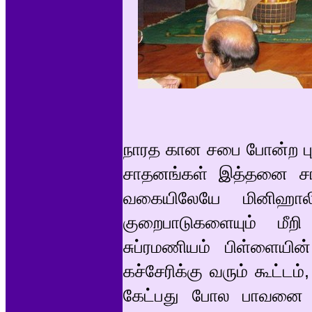
நாரத கான சபை போன்ற புகழ
சாதனங்கள் இத்தனை சாத
வகையிலேயே மினிஹால
குறைபாடுகளையும் மீற
சுப்ரமணியம் பிள்ளையின்
கச்சேரிக்கு வரும் கூட்டம
கேட்பது போல பாவனை ச