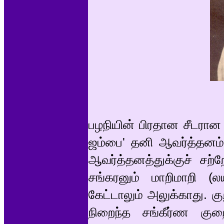
பழநியின் பிரதான சீடரான 
ஜம்பை' தனி ஆவர்த்தனம்
ஆவர்த்தனத்துக்குச் சற்
சங்கரனும் மாறிமாறி 
கேட்டாலும் அலுக்காது. க
நிறைந்த சங்கீர்ண குறைப