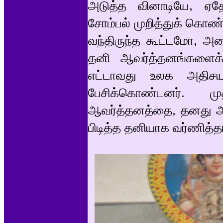
அடுத்த வினாடியே, ஏ
சோம்பல் முறித்துக் கொண
வந்திருந்த கூட்டமோ, அ
தனி ஆவர்த்தனங்களைக் க
எட்டாவது உலக அதிசயங
பேசிக்கொண்டனர். 
ஆவர்த்தனத்தை, தனது அற
பிடித்த தனியாக வர்ணித்த