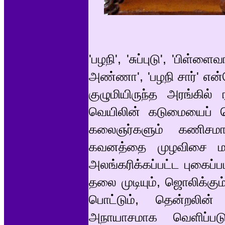
'பழநி', 'சுப்புடு', 'பிள்ள
அண்ணா', 'பழநி சார்' என
குழுமியிருந்த அரங்கில
வெயிலின் கடுமையைப் பொ
கலைஞர்களும் கணிசமான
கவனத்தை முழவிசை மாம
அலங்கரிக்கப்பட்ட புகைப்ப
தலை முடியும், ஜொலிக்கும
பொட்டும், தென்றலின் 
அநாயாசமாக வெளிப்படுத