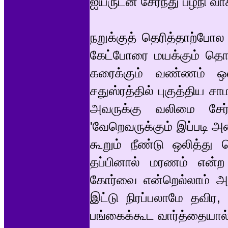
ஐயருடன் சேர்ந்து பழநி வா
நறுக்குத் தெரித்தாற்போ
கேட்போரை மயக்கும் தொப்
கரைக்கும் வண்ணம் ஒல
சதுஸ்ரத்தில் புகுத்திய ச
அவருக்கு வலிமை சேர்க்
'வேறெவருக்கும் இப்படி அம
கூறும் நீண்டு ஒலித்து 
தப்பினால் மரணம் என்ற
கோர்வை என்றெல்லாம் அத
இட்டு நிரப்பலாமே தவிர, 
பங்கைக்கூட வார்த்தையால்