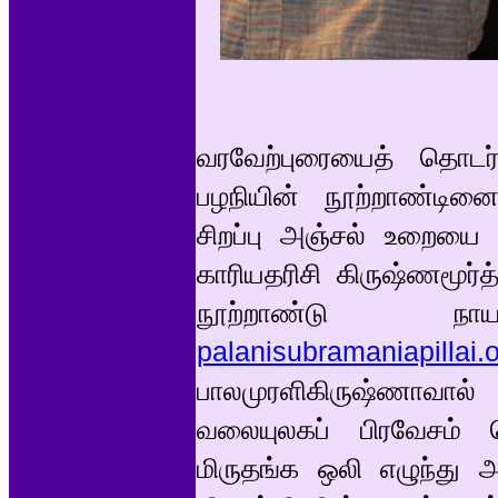
வரவேற்புரையைத் தொடர்
பழநியின் நூற்றாண்டின
சிறப்பு அஞ்சல் உறைய
காரியதரிசி கிருஷ்ணமூர்
நூற்றாண்டு நா
palanisubramaniapillai.
பாலமுரளிகிருஷ்ணாவால் 
வலையுலகப் பிரவேசம் 
மிருதங்க ஒலி எழுந்து அ