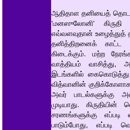
ஆதிதாள தனியைத் தொடர்ந்த
'மனஸுலோனி' கிருதி 
எவ்வளவுதான் உழைத்துத் த
தனித்திறனைக் காட்ட 
கிடைக்கும். மற்ற நேரங்
வாத்தியம் வாசித்து
இடங்களில் கைகொடுத்து, 
வித்வானின் குறிக்கோளாக இ
அவர் பாடல்களுக்கு அளி
முடியாது. கிருதியின்
சரணங்களுக்கு எப்படி 
பாடும்போது, எப்படி வ