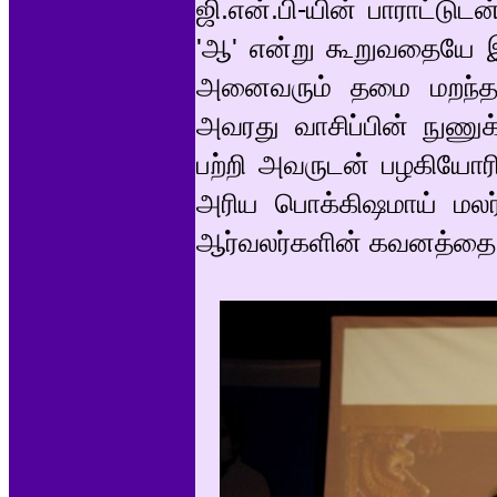
ஜி.என்.பி-யின் பாராட்டுட
'ஆ' என்று கூறுவதையே இப்
அனைவரும் தமை மறந்தன
அவரது வாசிப்பின் நுணுக
பற்றி அவருடன் பழகியோரி
அரிய பொக்கிஷமாய் மலர
ஆர்வலர்களின் கவனத்தை