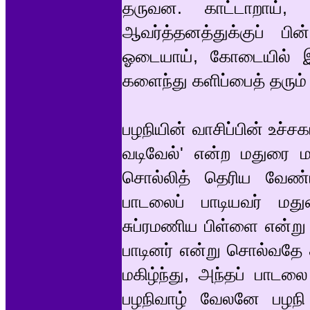
தருவன. காட்டாறாய், 
ஆவர்த்தனத்துக்குப் ப
ஓடையாய், கோடையில் இள
களைந்து களிப்பைத் தரும்
பழநியின் வாசிப்பின் உச்சக
வடிவேல்' என்ற மதுரை ம
சொல்லித் தெரிய வேண்
பாடலைப் பாடியவர் மது
சுப்ரமணிய பிள்ளை என்று
பாடினர் என்று சொல்வதே 
மகிழ்ந்து, அந்தப் பாடல
பழநிவாழ் வேலனே பழநி