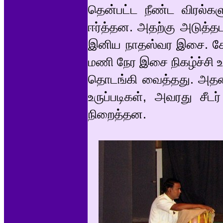
தென்பட்ட நீண்ட விரல்க
ஈர்த்தன. அதற்கு அடுத்த
இனிய நாதஸ்வர இசை. சேலை
மணி நேர இசை நிகழ்ச்சி
தொடங்கி வைத்தது. அதன்ப
உருப்படிகள், அவரது சீட
நிறைத்தன.