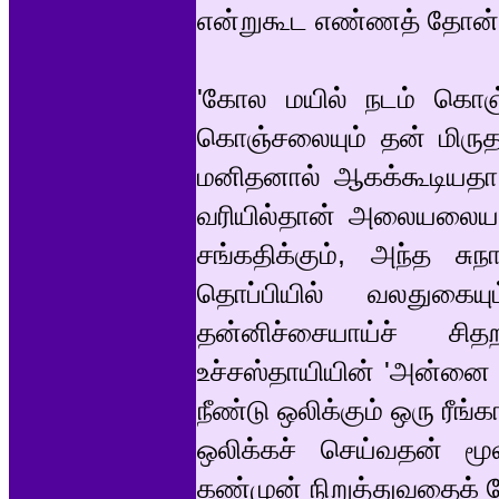
என்றுகூட எண்ணத் தோன்று
'கோல மயில் நடம் கொஞ்ச
கொஞ்சலையும் தன் மிருதங
மனிதனால் ஆகக்கூடியதா
வரியில்தான் அலையலையாய
சங்கதிக்கும், அந்த சு
தொப்பியில் வலதுகைய
தன்னிச்சையாய்ச் சி
உச்சஸ்தாயியின் 'அன்னை ப
நீண்டு ஒலிக்கும் ஒரு ரீங
ஒலிக்கச் செய்வதன் ம
கண்முன் நிறுத்துவதைக் க