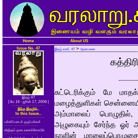
Home
About US
Issue No. 47
>
இதழ் எண். 47
ஆலாபனை
கத்தி
சுட்டெரிக்கும் மே மாதக
இதழ் 47
மழைத்துளிகள் சென்னையி
[ மே 16 - ஜூன் 17, 2008 ]
இந்த இதழில்..
அம்மாலைப் பொழுதில்,
In this Issue..
பள்ளிப்படைக் குழப்பங்கள்
அழுகையும் சேர்ந்த ஓர்
விழிஞம் குடைவரைக்கோயில்
நாளின் மாலைப்பொழுத