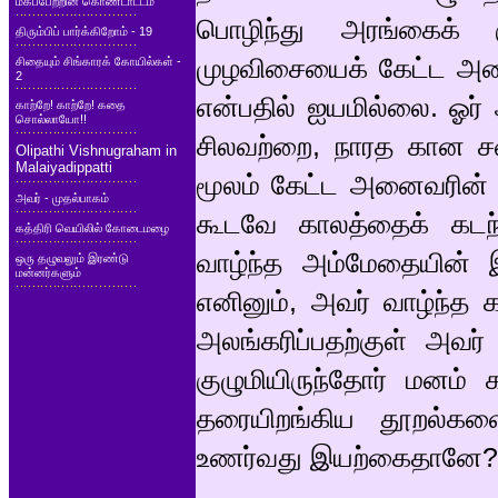
மகப்பேற்றின் கொண்டாட்டம்
பொழிந்து அரங்கைக் க
திரும்பிப் பார்க்கிறோம் - 19
முழவிசையைக் கேட்ட அன
சிதையும் சிங்காரக் கோயில்கள் -
2
என்பதில் ஐயமில்லை. ஓர
காற்றே! காற்றே! கதை
சொல்லாயோ!!
சிலவற்றை, நாரத கான ச
Olipathi Vishnugraham in
Malaiyadippatti
மூலம் கேட்ட அனைவரின் ம
அவர் - முதல்பாகம்
கூடவே காலத்தைக் கடந
கத்திரி வெயிலில் கோடைமழை
வாழ்ந்த அம்மேதையின் இ
ஒரு தழுவலும் இரண்டு
மன்னர்களும்
எனினும், அவர் வாழ்ந்த 
அலங்கரிப்பதற்குள் அ
குழுமியிருந்தோர் மனம் க
தரையிறங்கிய தூறல்க
உணர்வது இயற்கைதானே?