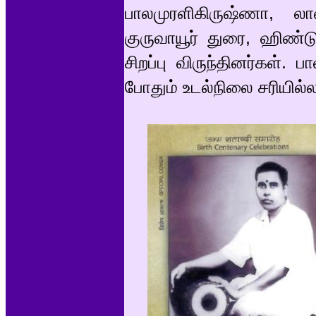
பாலமுரளிகிருஷ்ணா, லால
குருவாயூர் துரை, ஹிண்
சிறப்பு விருந்தினர்கள்.
போதும் உடல்நிலை சரியில்