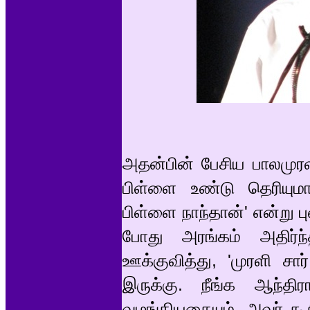
அதன்பின் பேசிய பாலமுரள
பிள்ளை உண்டு தெரியுமா?
பிள்ளை நாந்தான்' என்று 
போது அரங்கம் அதிர
ஊக்குவித்து, 'முரளி சா
இருக்கு. நீங்க ஆந்தி
வழங்கியதையும், அவர் க