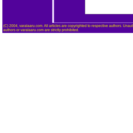
(C) 2004, varalaaru.com. All articles are copyrighted to respective authors. Unaut
authors or varalaaru.com are strictly prohibited.