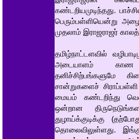
கண்டறியமுடிந்தது. பாச்சி
பெரும்பள்ளியென்று அழை
முதலாம் இராஜராஜர் காலத
தமிழ்நாட்டளவில் வழிபா
அடையாளம் காண இத
தனிச்சிற்பங்களுமே க
சான்றுகளைச் சிராப்பள்ளி
மையம் கண்டறிந்து வெளி
ஒன்றான திருநெடுங்களம
துழாய்க்குடிக்கு (தற்போ
தொலைவிலுள்ளது. இங்கு