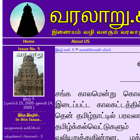
Home
About US
Issue No. 5
>
இதழ் எண். 5
கலைக்கோவன் பக்கம்
சங்க காலமென்று கொள்ளப
இதழ் 5
இடைப்பட்ட காலகட்டத்தில
[ டிஸம்பர் 15, 2005- ஜனவரி 14,
2005 ]
தென் தமிழ்நாட்டில் பரவல
இந்த இதழில்..
In this Issue..
தமிழ்க்கல்வெட்டுகள
தவறுகளைத் தவிர்ப்போம்
வலியுறுத்துகின்றன. 
மத்தவிலாசப் பிரகசனம் - 3