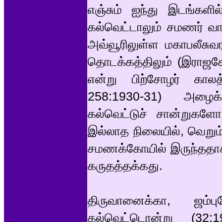
எஞ்சும் ஐந்து இடங்களி
கல்வெட்டாலும் சமணர் வ
அவ்வூரிலுள்ள மகாபலீசுவ
தொடக்கத்திலும் (இராஜகே
என்று பிற்சோழர் காலத்
258:1930-31) அழைக்
கல்வெட்டுச் சான்றுகளோ
இல்லாத நிலையில், வெறும்
சமணக்கோயில் இருந்ததாக 
கருதத்தக்கது.
திருவானைக்கா, ஜம்பு
கல்வெட்டொன்று (32:19