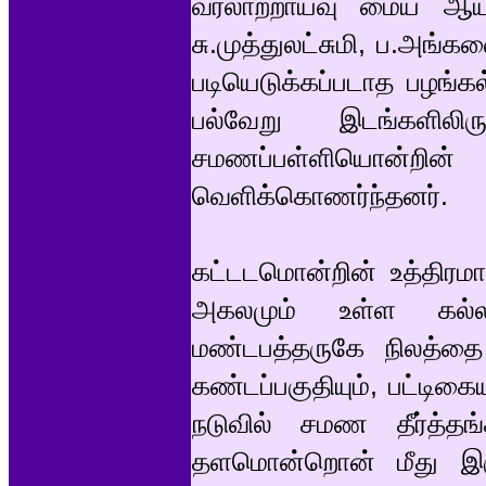
வரலாற்றாய்வு மைய ஆய்
சு.முத்துலட்சுமி, ப.அங
படியெடுக்கப்படாத பழங்க
பல்வேறு இடங்களிலிரு
சமணப்பள்ளியொன்றின
வெளிக்கொணர்ந்தனர்.
கட்டடமொன்றின் உத்திரமா
அகலமும் உள்ள கல்ல
மண்டபத்தருகே நிலத்தை
கண்டப்பகுதியும், பட்டிகை
நடுவில் சமண தீர்த்தங்
தளமொன்றொன் மீது இருக்க