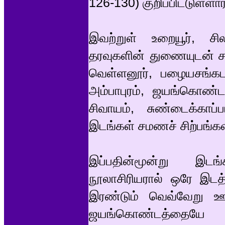
126-130) குறிப்பிட்டுள்ளார்
இவற்றுள் உறையூர், சிலப
தரவுகளின் துணையுடன் சம
வெள்ளனூர், பழையசங்கடம்
அம்பாபுரம், ஜயங்கொண்ட
சிவாயம், சுண்டைக்காப
இடங்கள் சமணச் சிற்பங்கள
இப்பதின்மூன்று இடங
நூலாசிரியரால் ஒரே இடத்
இரண்டும் வெவ்வேறு ஊ
ஜயங்கொண்டத்தையே