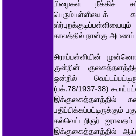
பிழைகள் நீக்கிச் சர
பெரும்பள்ளியைக் 
ஸ்ர்புறக்குடிப்பள்ளியையு
காலத்தில் நான்கு அமணப் 
சிராப்பள்ளியின் முன்னொட
குன்றின் குகைத்தளத்
ஒன்றில் வெட்டப்பட்ட
(பக்.78/1937-38) கூறப்ப
இக்குகைத்தளத்தில் க
பதிப்பிக்கப்பட்டிருக்கும்
கல்வெட்டறிஞர் ஐராவதம்
இக்குகைத்தளத்தில் ஆ