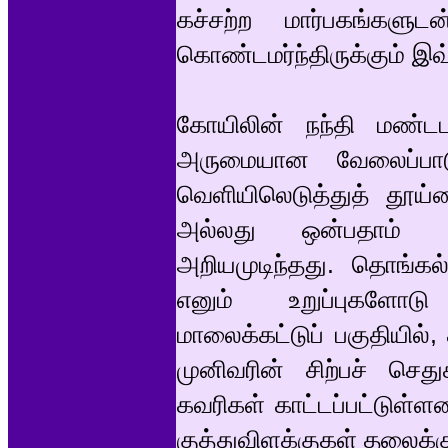
கச்சற்ற மார்பகங்கள
கொண்டமர்ந்திருக்கும் இவ்
கோயிலின் நந்தி மண்டபத்
அருமையான வேலைப்பா
வெளியிலெடுத்துத் தூய்
அல்லது ஒன்பதாம் ந
அறியமுடிந்தது. தொங்கல்
எனும் உறுப்புகளோட
மாலைக்கட்டுப் பகுதியில்
முனிவரின் சிற்பச் செத
கவரிகள் காட்டப்பட்டுள்ள
குத்துவிளக்குகள் தலைக்க