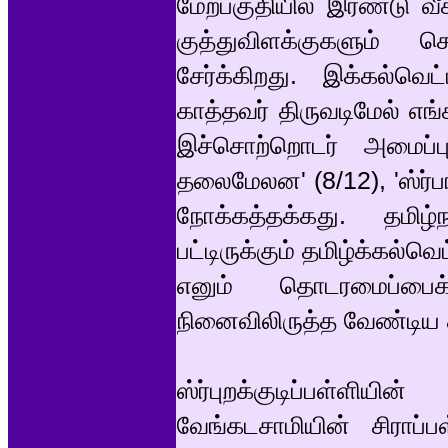
மேற்பகுதியில் இரண்டு வீ
குத்துவிளக்குகளும் செ
சேர்க்கிறது. இக்கல்வெட
காத்தவர் திருவடிமேல் எங
இச்சொற்றொடர் அமைப்ப
தலைமேலன' (8/12), 'ஸ்ர்
நோக்கத்தக்கது. தமிழ்ந
பட்டிருக்கும் தமிழ்க்கல்வெ
எனும் தொடரமைப்பைக
நினைவிலிருத்த வேண்டிய 
ஸ்ர்புறக்குடிப்பள்ளிய
வேங்கடசாமியின் சிராப