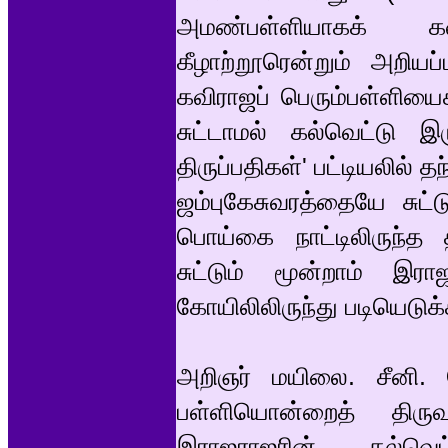
அமண்பள்ளியாகக் கவி
கீழாற்றூரென்றும் அறியப்ப
கவிராஜப் பெரும்பள்ளியைக
சுட்டாமல் கல்வெட்டு இ
திருப்பதிகள்' பட்டியலில் 
ஜம்புகேசுவரத்தையே சுட
பொய்கை நாட்டிலிருந்த 
சுட்டும் மூன்றாம் இரா
கோயிலிலிருந்து படியெடுக்
அறிஞர் மயிலை. சீனி. 
பள்ளியொன்றைத் திருவ
இராஜராஜரின் கல்வெட