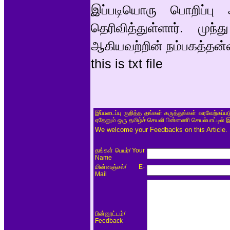
இப்படியொரு பொறிப்பு 
தெரிவித்துள்ளார். முந்த
ஆகியவற்றின் நம்பகத்தன்
this is txt file
இப்படைப்பு குறித்த தங்கள் கருத்துக்கள் வரவேற்கப்
ஏதேனும் ஒரு தமிழ்ச் செயலி பின்னணி செயல்பாட்டில் 
We welcome your Feedbacks on this Article.
/ Your
தங்கள் பெயர்
Name
/ E-
மின்னஞ்சல்
Mail
/
பின்னூட்டம்
Feedback