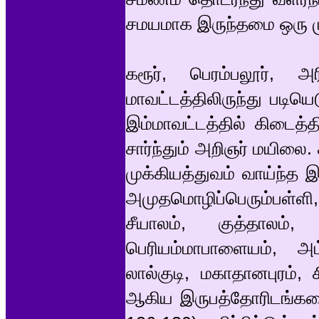
சமயமாக இருந்தமை ஒரு ம
கரூர், பெரம்பலூர், அர
மாவட்டத்திலிருந்து படி
இம்மாவட்டத்தில் கிடைத்த
சார்ந்தும் அறிஞர் மயிலை
முக்கியத்துவம் வாய்ந்த 
அமுதமொழிப்பெரும்பள்ள
சீயாலம், குத்தாலம், வ
பெரியம்மாபாளையம், அ
லால்குடி, மகாதானபுரம்,
ஆகிய இருபத்தோரிடங்களைத