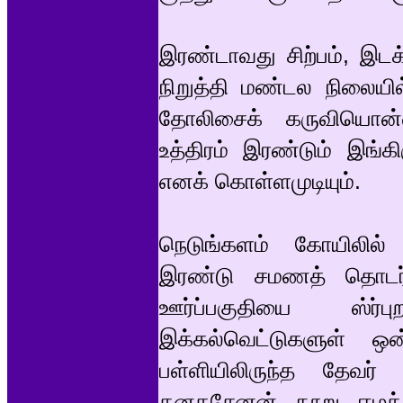
இரண்டாவது சிற்பம், இடக
நிறுத்தி மண்டல நிலையி
தோலிசைக் கருவியொன
உத்திரம் இரண்டும் இங்க
எனக் கொள்ளமுடியும்.
நெடுங்களம் கோயிலில் 
இரண்டு சமணத் தொடர்ப
ஊர்ப்பகுதியை ஸ்ர்பு
இக்கல்வெட்டுகளுள் ஒன்ற
பள்ளியிலிருந்த தேவர்
கனகசேனன் நூறு ஈழக்க