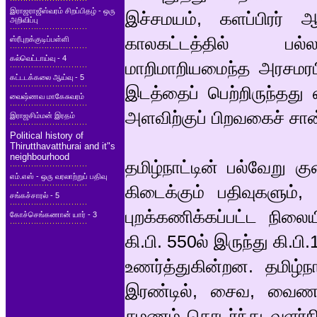
இராஜராஜீஸ்வரம் சிறப்பிதழ் - ஒரு
இச்சமயம், களப்பிரர் ஆ
அறிவிப்பு
காலகட்டத்தில் பல்லவ
ஸ்ரீபுறக்குடிப்பள்ளி
கல்வெட்டாய்வு - 4
மாறிமாறியமைந்த அரசமரபின
கட்டடக்கலை ஆய்வு - 5
இடத்தைப் பெற்றிருந்தது
வைஷ்ணவ மாகேசுவரம்
அளவிற்குப் பிறவகைச் ச
இராஜசிம்மன் இரதம்
Political history of
Thirutthavatthurai and it"s
neighbourhood
தமிழ்நாட்டின் பல்வேறு க
எம்.எஸ் - ஒரு வரலாற்றுப் பதிவு
கிடைக்கும் பதிவுகளும், 
சங்கச்சாரல் - 5
புறக்கணிக்கப்பட்ட நிலை
கோச்செங்கணான் யார் - 3
கி.பி. 550ல் இருந்து கி.
உணர்த்துகின்றன. தமிழ்ந
இரண்டில், சைவ, வைணவ ச
சமணம் தொடர்ந்து வளர்ந