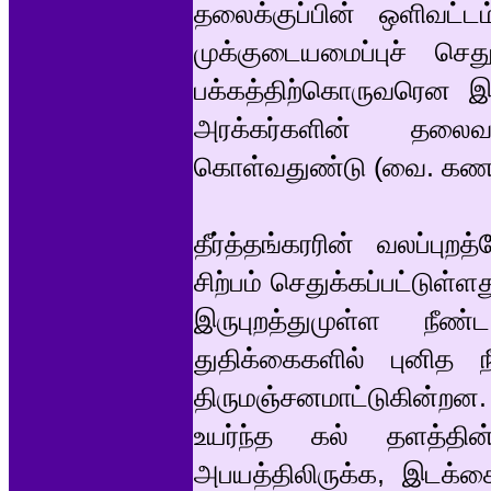
தலைக்குப்பின் ஒளிவட்டம
முக்குடையமைப்புச் செதுக
பக்கத்திற்கொருவரென இர
அரக்கர்களின் தலைவ
கொள்வதுண்டு (வை. கணபதி 
தீர்த்தங்கரரின் வலப்பு
சிற்பம் செதுக்கப்பட்டுள
இருபுறத்துமுள்ள ந
துதிக்கைகளில் புனித ந
திருமஞ்சனமாட்டுகின்றன.
உயர்ந்த கல் தளத்தின
அபயத்திலிருக்க, இடக்கை