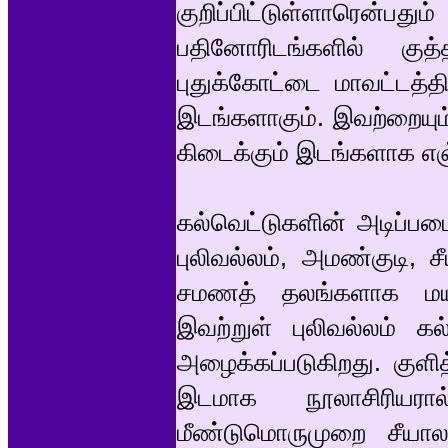
குறிப்பிட்டுள்ளாரென
பதினோரிடங்களில் குத்த
புதுக்கோட்டை மாவட்டத்த
இடங்களாகும். இவற்றையும
கிடைக்கும் இடங்களாக எஞ
கல்வெட்டுகளின் அடிப்பட
புலிவல்லம், அமண்குடி,
சமணத் தலங்களாக மயிலை
இவற்றுள் புலிவல்லம் கல்
அழைக்கப்படுகிறது. குள
இடமாக நூலாசிரியரால்
மீண்டுமொருமுறை சீயாலம