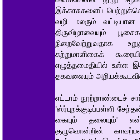
இக்காசுகளைப் பெற்றுக்
வழி மலரும் வட்டியான
திருவிழாவையும் பூசை
நிறைவேற்றுவதாக உறுத
சுற்றுமாளிகைக் கூரையி
எழுத்தமைதியில் உள்ள இக
தகவலையும் அறியக்கூடவி
எட்டாம் நூற்றாண்டைச் ச
'ஸ்ர்புறக்குடிப்பள்ளி சே
கையும் தலையும்' என
குழுவொன்றின் காவற்ப