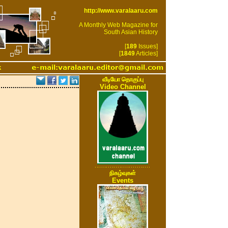
http://www.varalaaru.com
A Monthly Web Magazine for
South Asian History
[
189
Issues]
[
1849
Articles]
k
வீடியோ தொகுப்பு
Video Channel
நிகழ்வுகள்
Events