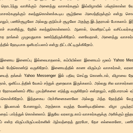
 தொடர்ந்து வாசிக்கும் அனைத்து வாசகர்களும் இவ்விழாவில் பங்குகொள்ள வே
 வாசகர்களுக்கும் கலந்துகொள்ளக்கூடிய சூழ்நிலை அமைந்திருக்கும் என்று சொ
்தாலும், பணிச்சூழலோ அல்லது குடும்பச் சூழலோ அதற்கு இடந்தராமல் போகலாம். இந்த
ளைச் சமாளித்து, நேரில் கலந்துகொள்ளலாம். ஆனால், வெளிநாட்டில் வசிப்பவர்
ற்றை நாங்கள் முழுவதுமாக உணர்ந்திருக்கிறோம். எனவேதான், அனைத்து வாசகர்க
ில் நேரடியாக ஒளிபரப்பலாம் என்று திட்டமிட்டிருக்கிறோம்.
ில் இணைய இணைப்பு இல்லையாதலால், கம்பியில்லா இணையம் மூலம் Yahoo M
கள் மேற்கொண்டு வருகிறோம். இணையத்தில் காண விரும்பும் வாசகர்கள், வரலா
யைத் தங்கள் Yahoo Messenger இல் பதிவு செய்து கொண்டால், விழாவை நேரட
ால், ஒளிப்படத்தின் வேகம் சற்றுக் குறைவாக இருக்கலாம். அல்லது சில வாசகர்கள
நேராவண்ணம் சீரிய முயற்சிகளை எடுத்து வருகிறோம் என்றாலும், எதிர்பாராமல் ஏற
ிக்கொள்கிறோம். இத்தகைய பிரச்சினைகளாலோ அல்லது அந்த நேரத்தில் வே
 இயலாமல் போனாலும், அதற்காக வருந்த வேண்டியதில்லை. விழா முடிந்தபி
ப் பார்த்துக் கொள்ளலாம். இதுவே வரலாறு.காம் வாசகர்களுக்கு அளிக்கும் ஐந்தாம்
ம் என்ற விருப்பமிருப்பவர்களின் ஆர்வத்தைத் தூரமோ, தேச எல்லைகளோ, பணி
.