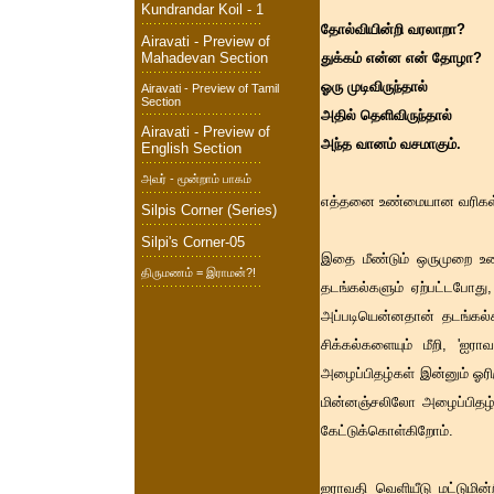
Kundrandar Koil - 1
தோல்வியின்றி வரலாறா?
Airavati - Preview of
Mahadevan Section
துக்கம் என்ன என் தோழா?
ஓரு முடிவிருந்தால்
Airavati - Preview of Tamil
Section
அதில் தெளிவிருந்தால்
Airavati - Preview of
அந்த வானம் வசமாகும்.
English Section
அவர் - மூன்றாம் பாகம்
எத்தனை உண்மையான வரிகள்
Silpis Corner (Series)
Silpi's Corner-05
இதை மீண்டும் ஒருமுறை உணர
திருமணம் = இராமன்?!
தடங்கல்களும் ஏற்பட்டபோது
அப்படியென்னதான் தடங்கல்
சிக்கல்களையும் மீறி, 'ஐர
அழைப்பிதழ்கள் இன்னும் ஓரி
மின்னஞ்சலிலோ அழைப்பிதழ் 
கேட்டுக்கொள்கிறோம்.
ஐராவதி வெளியீடு மட்டுமி