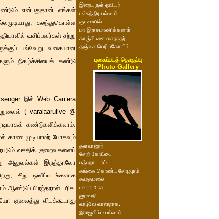
இறையருள் ஓவியர்
ண்டும் என்பதுதான் எங்கள்
மகேந்திர பல்லவர்
குடவாயில்
ல்லமுடியாது. கலந்துகொள்ள
மா.இராசமாணிக்கனார்
ியாவில் வசிப்பவர்கள் சற்று
காஞ்சி கைலாசநாதர்
தஞ்சை பெரியகோயில்
களுக்குப் பல்வேறு வகையான
புகைப்படத் தொகுப்பு
ளும் நிகழ்ச்சியைக் கண்டு
Photo Gallery
essenger இல் Web Camera
றுலைவ் ( varalaarulive @
ியாகக் கண்டுகளிக்கலாம்.
ால் காண முடியாமற் போகவும்
தளவானூர்
்படும் வசதிக் குறைவுகளைப்
சேரர் கோட்டை
று அலுவல்கள் இருந்தாலோ
பத்மநாபபுரம்
கங்கை கொண்ட சோழபுரம்
றகு, சிறு ஒளிப்படங்களாக
கழுகுமலை
 ஆண்டுப் பிறந்தநாள் பரிசு.
மா.ரா.அரசு
ஐராவதி
யோ குலைத்து விடக்கூடாது
வாழ்வே வரலாறாக..
இராஜசிம்ம பல்லவர்