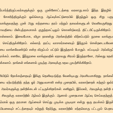
ார்த்திருப்பவர்களுக்கும் ஒரு முன்னோட்டத்தை வரலாறு.காம் இந்த இதழில்
ள் சேகரித்திருக்கும் ஒவ்வொரு ஆய்வுக்கட்டுரையில் இருந்தும் ஒரு சிறு பக
 வாங்குவதற்கு முன் அது எத்தகைய தரம் மற்றும் தகவல்களுடன் வெளிவருகிறத
ஐராவதியை மின்புத்தகமாகக் குறுந்தகட்டிலும் கொண்டுவரத் திட்டமிட்டிருக்கிறோம
கொள்ளலாம். இவைபோக, விழா நாளன்று அரங்கத்தில் விற்கப்படும் நூலை வாங்குப
ிவு செய்திருக்கிறோம். எல்லாத் தரப்பு வாசகர்களையும் இந்நூல் சென்றடையவே
யை வாங்கவேண்டும் என்ற விருப்பம் மட்டும் இருந்தால் போதும். எப்படியும் அவ்விரு
நோக்கம். எனவே, இந்நூலை வாங்குவதில் ஏதாவது சிரமம் இருந்தாலோ, அல்லது உத
க்கலாம். நாங்கள் எங்களால் முடிந்த அளவுக்கு உதவ முயற்சிக்கிறோம்.
ிடும் நோக்கத்தையும் இங்கு தெளிவுபடுத்த வேண்டியது அவசியமாகிறது. நாங்கள
ை ஏற்படுத்தித் தந்த ஓர் அனுபவசாலி என்ற முறையில், வரலாற்றைக் கற்கும் ஒ
வர்களுக்கு நன்றிக்கடன் பட்டிருக்கிறார்கள். எனினும், இம்மலர், அவருக்கு நன்றி
ிலருக்கு வரலாற்றில் ஆர்வம் இருக்கும். ஆனால் முறையான ஆய்வு செய்வதற்குத் த
த நம்மால் ஒரு தரமான ஆய்வைச் செய்து முடிக்க முடியுமா என்று ஒரு தயக்கம் இர
ியியலையும் சட்டத்தையும் கற்றுத் தேர்ந்து, வரலாற்றில் எந்தவொரு பட்டமும் பெற