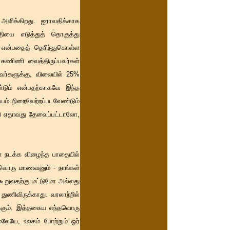
 அளிக்கிறது. ஐராவதிக்காக
ுதியை எடுத்துத் தொகுத்து
ு என்பதைத் தெரிந்துகொள்ள
். கணிணி வைத்திருப்பவர்கள்
வர்களுக்கு, விலையில் 25%
ண்டும் என்பதற்காகவே இந்த
ப்பம் நிறைவேற்றப்படவேண்டும்
வி ஏதாவது தேவைப்பட்டாலோ,
் நடக்க விழைந்த பாதையில்
வ்வொரு மாணவனும் - நாங்கள்
 கூறுவதற்கு மட்டுமோ அல்லது
ுணிவிருக்காது. வரலாற்றில்
ுக்கும். இத்தகைய எந்தவொரு
ாமலேயே, உலகம் போற்றும் ஓர்