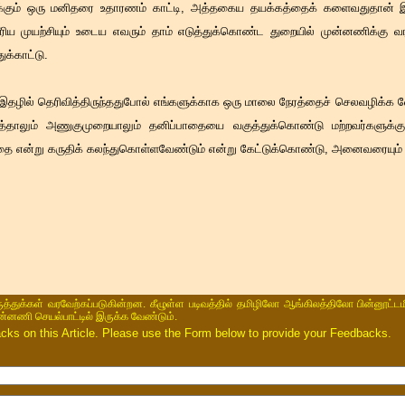
க்கும் ஒரு மனிதரை உதாரணம் காட்டி, அத்தகைய தயக்கத்தைக் களைவதுதான் இந
ரிய முயற்சியும் உடைய எவரும் தாம் எடுத்துக்கொண்ட துறையில் முன்னணிக்கு வரம
ுக்காட்டு.
தழில் தெரிவித்திருந்ததுபோல் எங்களுக்காக ஒரு மாலை நேரத்தைச் செலவழிக்க 
தாலும் அணுகுமுறையாலும் தனிப்பாதையை வகுத்துக்கொண்டு மற்றவர்களுக்கு 
யாதை என்று கருதிக் கலந்துகொள்ளவேண்டும் என்று கேட்டுக்கொண்டு, அனைவரையும் 
ருத்துக்கள் வரவேற்கப்படுகின்றன. கீழுள்ள படிவத்தில் தமிழிலோ ஆங்கிலத்திலோ பின்னூட்டம
ின்னணி செயல்பாட்டில் இருக்க வேண்டும்.
s on this Article. Please use the Form below to provide your Feedbacks.