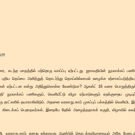
!!!
, கடந்த மாதத்தில் மற்றொரு வாய்ப்பு ஏற்பட்டது. ஐராவதியின் நூலாக்கப் பணிகள
, புதிய தெம்பை அளித்துத் தொடர்ந்து தொய்வில்லாமல் உழைக்க உற்சாகப்படுத்த
கள் ஏற்பட்டன என்று அறிந்துகொள்ள வேண்டுமா? ஆகஸ்ட் 16 வரை பொறுத்திருங்
ாவதி' நூலாக்கப் பணிகளும், வெளியீட்டு விழா ஏற்பாடுகளும் ஏறக்குறைய முடியு
ரு நாட்களில் தயாராகிவிடும். அதனை வரலாறு.காம் முகப்புப் பக்கத்தில் வெளியிட 
கிடைக்கப் பெறாதவர்கள், இதையே நேரில் அழைத்ததாகக் கருதி, விழாவில் கலந்த
ன்றி, வரலாறு.காம் தனது ஐந்தாவது ஆண்டுத் தொடக்கவிழாவையும் அதே மேடைய