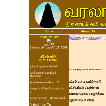
Home
About US
Issue No. 49
>
இதழ் எண். 49
தலையங்கம்
இதழ் 49
[ ஜூலை 16 - ஆகஸ்ட் 17, 2008
]
இந்த இதழில்..
In this Issue..
ஐந்தாம் ஆண்டை நோக்கி...
வாசகர்களுக்கு வணக்கம்.
வாள் நிறுத்தி வணங்கும்
இணையர்
லட்சம் கனவு கண்ணோடு
திரும்பிப் பார்க்கிறோம் - 21
லட்சியங்கள் நெஞ்சோடு
சிதையும் சிங்காரக் கோயில்கள் -
3
உன்னை வெல்ல யாருமில்லை
காதல் எதிரிகள் - சில நிகழ்வுகள்
உறுதியோடு போராடு
Virtual Tour On