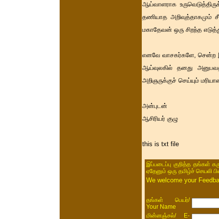
ஆய்வாளராக உருவெடுத்திரு
தணியாத அறிவுத்தாகமும் சீ
மகாதேவன் ஒரு சிறந்த எடுத்த
எனவே வாசகர்களே, சென்ற இ
ஆய்வுலகில் தனது அனுபவத்
அறிஞருக்குச் செய்யும் மரி
அன்புடன்
ஆசிரியர் குழு
this is txt file
இப்படைப்பு குறித்த தங்கள் க
ஏதேனும் ஒரு தமிழ்ச் செயலி ப
We welcome your Feedback
/
தங்கள் பெயர்
Your Name
/ E-
மின்னஞ்சல்