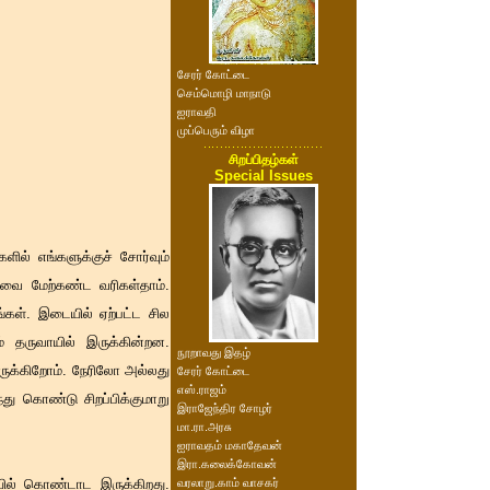
சேரர் கோட்டை
செம்மொழி மாநாடு
ஐராவதி
முப்பெரும் விழா
சிறப்பிதழ்கள்
Special Issues
ில் எங்களுக்குச் சோர்வும்
ியவை மேற்கண்ட வரிகள்தாம்.
கள். இடையில் ஏற்பட்ட சில
ம் தருவாயில் இருக்கின்றன.
நூறாவது இதழ்
இருக்கிறோம். நேரிலோ அல்லது
சேரர் கோட்டை
எஸ்.ராஜம்
ு கொண்டு சிறப்பிக்குமாறு
இராஜேந்திர சோழர்
மா.ரா.அரசு
ஐராவதம் மகாதேவன்
இரா.கலைக்கோவன்
ில் கொண்டாட இருக்கிறது.
வரலாறு.காம் வாசகர்