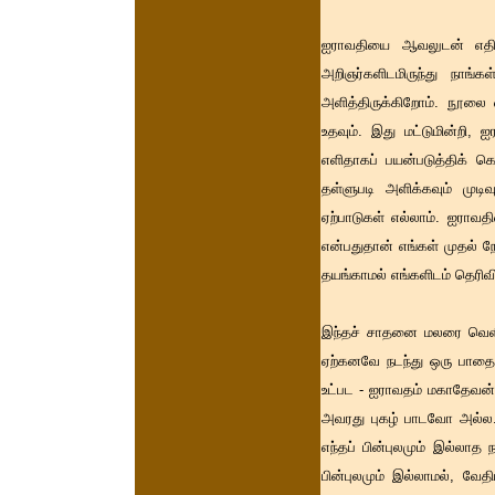
ஐராவதியை ஆவலுடன் எதிர்ப
அறிஞர்களிடமிருந்து நாங்க
அளித்திருக்கிறோம். நூலை
உதவும். இது மட்டுமின்றி, 
எளிதாகப் பயன்படுத்திக் 
தள்ளுபடி அளிக்கவும் முட
ஏற்பாடுகள் எல்லாம். ஐராவதி
என்பதுதான் எங்கள் முதல் 
தயங்காமல் எங்களிடம் தெரிவி
இந்தச் சாதனை மலரை வெளிய
ஏற்கனவே நடந்து ஒரு பாதைய
உட்பட - ஐராவதம் மகாதேவன் அ
அவரது புகழ் பாடவோ அல்ல. ச
எந்தப் பின்புலமும் இல்லா
பின்புலமும் இல்லாமல், வேத