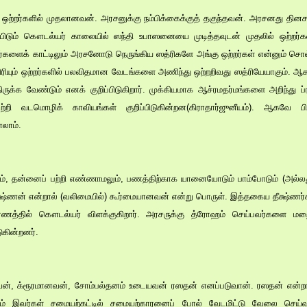
யும் ஒற்றர்களில் முதலானவன். அரசனுக்கு நம்பிக்கைக்குத் தகுந்தவன். அரசனது த
றிப்பிடும் கௌடல்யர் காலையில் ஸந்தி உபாஸனையை முடித்தவுடன் முதலில் ஒற்ற
்றர்களைக் காட்டிலும் அரசனோடு நெருங்கிய ஸத்ரிகளே அங்கு ஒற்றர்கள் என்னும் சொல்ல
ிரியும் ஒற்றர்களில் பலவிதமான வேடங்களை அணிந்து ஒற்றறிவது ஸத்ரியேயாகும்
க்க வேண்டும் எனக் குறிப்பிடுகிறார். முக்கியமாக ஆச்ரமதர்மங்களை அறிந்து ப்
்றி வடமொழிக் காவியங்கள் குறிப்பிடுகின்றன(கிராதார்ஜுனீயம்). ஆகவே பி
லாம்.
கவும், தன்னைப் பற்றி எண்ணாமலும், பணத்திற்காக யானையோடும் பாம்போடும் (அல்ல
 தீக்ஷ்ணன் என்றால் (வலிமையில்) கூர்மையானவன் என்று பொருள். இத்தகைய தீக்ஷ்ண
கரணத்தில் கௌடல்யர் விளக்குகிறார். அரசருக்கு த்ரோஹம் செய்பவர்களை ம
ுகின்றனர்.
்றவன், க்ரூரமானவன், சோம்பல்தனம் உடையவன் ரஸதன் எனப்படுவான். ரஸதன் என்ற
லும் இவர்கள் சமையற்கட்டில் சமையற்காரனைப் போல் வேடமிட்டு வேலை செய்