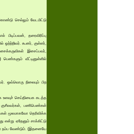
கொண்டு செல்லும் வேடமிட்டு
 பிடிப்பவன், தரைவிரிப்பு
ஒற்ற்றிவர். கூனர், குள்ளர்,
சைக்கருவிகள் இசைப்பவர்,
பெண்களும் வீட்டினுள்ளில்
வர். ஒவ்வொரு நிலையும் பிற
லாக உளவுச் செய்தியைக கடத்த
 குசீலவர்கள், பணிபெண்கள்
க்கள் மூலமாகவோ தெரிவிக்க
யது என்று ஏதேனும் சாக்கிட்டு
னை நம்ப வேண்டும். (இதனையே