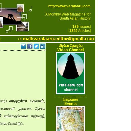
http://www.varalaaru.com
A Monthly Web Magazine for
South Asian History
[
189
Issues]
[
1849
Articles]
k
வீடியோ தொகுப்பு
Video Channel
நிகழ்வுகள்
யோர்) ஸாமுத்ரிகா லக்ஷணம்,
Events
்ரஹ்மசாரி முதலான ஆச்ரம
ின் ஸங்கேதங்களை அறிவது),
ிக்க வேண்டும்.