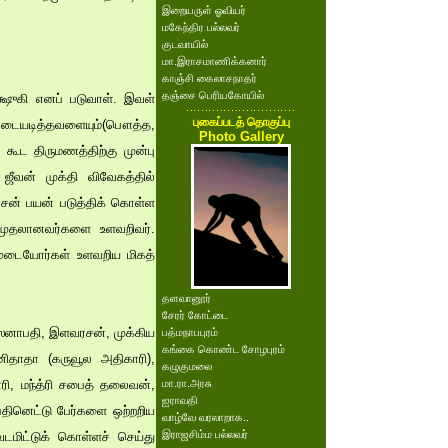
இறையருள் ஓவியர்
மகேந்திர பல்லவர்
குடவாயில்
மா.இராசமாணிக்கனார்
காஞ்சி கைலாசநாதர்
தஞ்சை பெரியகோயில்
்ஷுகி எனப் படுவாள். இவள்
புகைப்படத் தொகுப்பு
மொட்டையடித்தவளையும்(பௌத்த,
Photo Gallery
கூட திருமணத்திற்கு முன்பு
ஜீவன் முக்தி விவேகத்தில்
ரசன் பயன் படுத்திக் கொள்ள
 முதலானவர்களை உளவறிவர்.
முடையோர்கள் உளவறிய மிகத்
தளவானூர்
சேரர் கோட்டை
, ஸேனாபதி, இளவரசன், முக்கிய
பத்மநாபபுரம்
கங்கை கொண்ட சோழபுரம்
்னிதாதா (கருவூல அதிகாரி),
கழுகுமலை
ரி, மந்த்ரி சபைத் தலைவன்,
மா.ரா.அரசு
ஐராவதி
தினெட்டு பேர்களை ஒற்றறிய
வாழ்வே வரலாறாக..
இராஜசிம்ம பல்லவர்
டமிட்டுக் கொள்ளச் செய்து