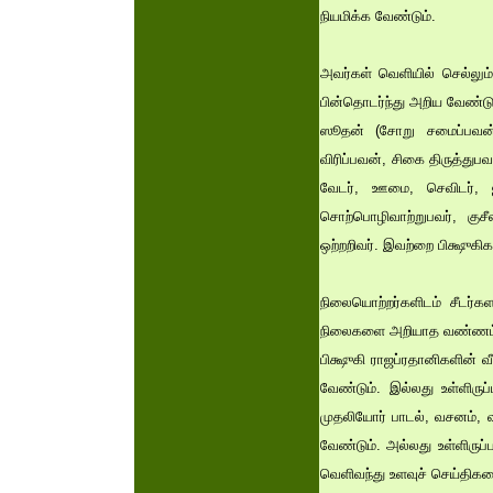
நியமிக்க வேண்டும்.
அவர்கள் வெளியில் செல்லும
பின்தொடர்ந்து அறிய வேண்டும
ஸூதன் (சோறு சமைப்பவன்),
விரிப்பவன், சிகை திருத்துப
வேடர், ஊமை, செவிடர், ஜ
சொற்பொழிவாற்றுபவர், குச
ஒற்றறிவர். இவற்றை பிக்ஷுகிக
நிலையொற்றர்களிடம் சீடர்க
நிலைகளை அறியாத வண்ணம் 
பிக்ஷுகி ராஜப்ரதானிகளின் 
வேண்டும். இல்லது உள்ளிர
முதலியோர் பாடல், வசனம், 
வேண்டும். அல்லது உள்ளிருப்ப
வெளிவந்து உளவுச் செய்திக