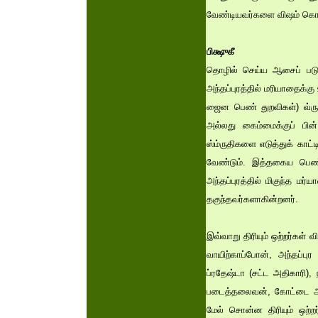
வேண்டியவர்களை விஷம் கொ
பிக்ஷுகீ
தொழில் செய்ய ஆசைப் படும்
அந்தப்புரத்தில் மரியாதைக்
ஜைன பெண் துறவிகள்) வ்ருஷ
அல்லது கைம்மைக்குப் பின
ஸ்ம்ருதிகளை எடுத்துக் கா
வேண்டும். இத்தகைய பெண் 
அந்தப்புரத்தில் மிகுந்த 
தகுந்தவர்களாகின்றனர்.
இவ்வாறு திரியும் ஒற்றர்கள்
வாயிற்காப்போன், அந்தப்பு
ப்ரதேஷ்டா (சட்ட அதிகாரி)
படைத்தலைவன், கோட்டை அதி
மேல் சொன்ன திரியும் ஒற்