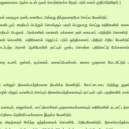
்றுணராமை ஆள்க உடன் மூவர் சொற்றொக்க தேறப் படும் எனக் குறிப்பிடுகிறார்.)
ைத்தால் மறைமுக தண்டனையோ அல்லது நீக்குவதையோ செய்ய வேண்டும்.
ரிகளிடமும் ஊதியம் பெற்றுக் கொள்ளும் பதவி பெறுமாறு செய்து எதிரிகளின் உள
ஊதியம் பெறுவர். அவர்களின் மனைவி மக்களை தன் கையகப் படுத்திக் கொண்டு 
க் கொண்டே எதிரிகளால் அனுப்பப் படும் ஒற்றர்களைப் பற்றியும் அறிய வேண்டும
ொடர்பற்ற அரசன் ஆகியோரின் நாட்டில் முன்பு சொன்ன பதினெட்டு பேர்களையொ
்பதை கூனர், குள்ளர், நபும்ஸகர், கலைப்பெண்கள், ஊமை முதலான வேடமிட்டும் பல
ன்னும் நிலையொற்றர்களை நியமிக்க வேண்டும். கோட்டையை அடுத்து துறவி
ழில் மற்றும் வாணிபம் செய்யும் நிலையொற்றர்களையும் நாட்டின் புறப் பகுதிகளில் க
டவரையும், ஜைனர்கள், காட்டுவாசிகள் முதலானவர்களையும் எதிரிகளின் நடமாட்டத்த
ெய்தியை தெரிவிப்பவர்களாக இருக்க வேண்டும்.
தே விதத்தைச் சேர்ந்த ஒற்றர்களைக் கொண்டே அறியவேண்டும். நிலையொற்றர்