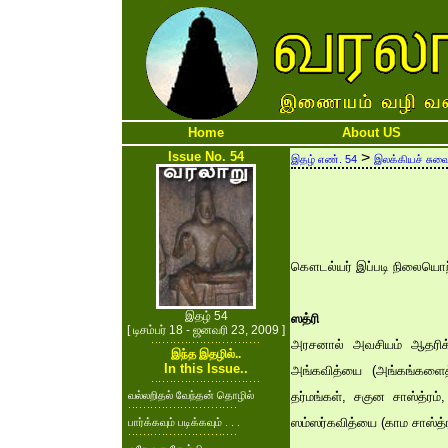
Home
About US
Issue No. 54
>
இதழ் எண். 54
இலக்கியச் சுவ
கௌடல்யர் இப்படி நிலையொற்றர
இதழ் 54
ஸத்ரி
[ டிசம்பர் 18 - ஜனவரி 23, 2009 ]
அரசனால் அவசியம் ஆதரிக்கப
இந்த இதழில்..
In this Issue..
அங்கவித்யை (அங்கங்களைத
வல்லறிதல் வேந்தன் தொழில்
தர்மங்கள், சகுன சாஸ்த்ர
ஸம்ஸர்கவித்யை (காம சாஸ்த்
பார்க்கவும் படிக்கவும் . . .