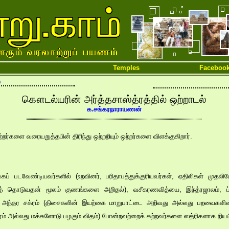
Temples
Faceboo
ை
கௌடல்யரின் அர்த்தசாஸ்த்ரத்தில் ஒற்றாடல்
க.சங்கரநாராயணன்
்களை வரையறுத்தபின் திரிந்து ஒற்றறியும் ஒற்றர்களை விளக்குகிறார்.
் படவேண்டியவர்களில் (உறவினர், பரிதாபத்துக்குரியவர்கள், ஏதிலிகள் முதலி
் தொடுவதன் மூலம் குணங்களை அறிதல்), வசீகரணவித்யை, இந்த்ரஜாலம், ப
ம், அந்தர சக்ரம் (திசைகளின் இயற்கை மாறுபாட்டை அறிவது அல்லது பறவைகள
ரம் அல்லது மக்களோடு பழகும் விதம்) போன்றவற்றைக் கற்றவர்களை ஸத்ரிகளாக நியம