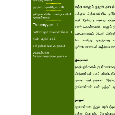
ஒரே ஒரு கேள்வி
ஸத்ரி என்னும் ஒற்றன் திரி
திரும்பிப்பார்க்கிறோம் - 26
என்னும் அத்யாயத்தில் கு
திரிபுவன வீரனே! பாண்டியாரியே! -
மூன்றாம் பாகம்
குறிப்பிடுகிறார். மற்றைய ஒற
Thirumeyyam - 1
எனக் கொள்ளலாம். மேலும் த
தனித்தமிழ்க் கலைச்சொற்கள் - 1
கலைகளையும் அவன் அறிந்திரு
அவர் - ஏழாம் பாகம்
வேடமணிந்து ஒற்றறிவது பற
என் துன்பம் நீயும் பெறுவாய்!
முக்கியமானவன் ஸத்ரியே என
கௌடல்யரின்
அர்த்தசாஸ்த்ரத்தில் ஒற்றாடல்
தீக்ஷ்ணன்
நகர்ப்புறங்களில் சூரர்களா
தீக்ஷ்ணர்கள் எனப் படுவர்.
முறை பற்றி ஐந்தாம் அதி
தீக்ஷ்ணர்கள் பயன்படுத்தப் பட
ரஸதன்
உறவினர்களிடத்தும் அன்பற
என்று பொருள். பெரும்பா