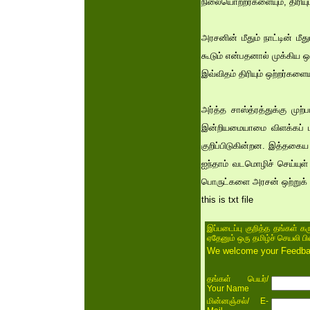
நிலையொற்றர்களையும், திரியு
அரசனின் மீதும் நாட்டின் 
கூடும் என்பதனால் முக்கிய ஒ
இவ்விதம் திரியும் ஒற்றர்களைய
அர்த்த சாஸ்த்ரத்துக்கு முற
இன்றியமையாமை விளக்கப் பட
குறிப்பிடுகின்றன. இத்தகை
ஐந்தாம் வடமொழிச் செய்யுள்
பொருட்களை அரசன் ஒற்றுக
this is txt file
இப்படைப்பு குறித்த தங்கள் க
ஏதேனும் ஒரு தமிழ்ச் செயலி ப
We welcome your Feedback
/
தங்கள் பெயர்
Your Name
/ E-
மின்னஞ்சல்