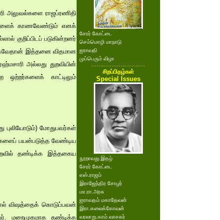
ினசரி அலுவல்களை ராஜப்ரணிதி
ர்களைக் காணவேண்டும் எனக்
சேரர் கோட்டை
ால் குறிப்பிடப் படுகின்றனர்
செம்மொழி மாநாடு
ஐராவதி
. ஆகவேதான் இத்தனை விதமான
முப்பெரும் விழா
ரஹ்மசாரி அல்லது துறவியின்
சிறப்பிதழ்கள்
ற ஒற்றர்களைக் காட்டிலும்
Special Issues
து புலியோடும்) மோதுபவர்கள்
ர்களைப் பயன்படுத்த வேண்டிய
றைவில் தண்டிக்க இத்தகைய
நூறாவது இதழ்
சேரர் கோட்டை
எஸ்.ராஜம்
இராஜேந்திர சோழர்
மா.ரா.அரசு
ஐராவதம் மகாதேவன்
ால் விஷத்தைக் கொடுப்பவன்
இரா.கலைக்கோவன்
வர். மறைமுகமாக தண்டிக்க
வரலாறு.காம் வாசகர்