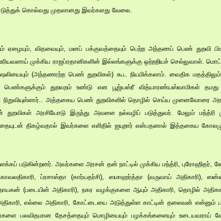
டுத்துக் கொல்வது முதலானது இவர்களது வேலை.
 ஏழையும், விதவையும், மனப் பக்குவத்தையும் பெற்ற அந்தணப் பெண் துறவி பிக
கு உரியவளாய் முக்கிய ராஜப்ரதானிகளின் இல்லங்களுக்கு ஒற்றறியச் செல்லுவாள். 
லியையும் (அந்தணரற்ற பெண் துறவிகள்) கூட நியமிக்கலாம். வைதிக மதத்திலும் 
் பெண்களுக்கும் துறவறம் உண்டு என பூஜ்யஸ்ரீ வித்யாரண்யஸ்வாமிகள் தமது 
ட்டி நிறுவியுள்ளார்.. அத்தகைய பெண் துறவிகளில் தொழில் செய்ய முனைவோரை அ
துறவிகள் அரசியோடு இருந்து அவளை நல்வழிப் படுத்துவர். மேலும் மந்த்ரி
மர்யாதையுடன் திகழ்வதால் இவர்களை எளிதில் ஐயுறார் என்பதனால் இத்தகைய கோல
 விளக்கப் படுகின்றனர். அவர்களை அரசன் தன் நாட்டில் முக்கிய மந்த்ரி, புரோஹிதர்
ர காவலதிகாரி, ப்ரசாஸ்தா (கார்யதர்சி), ஸமாஹர்த்தா (வருவாய் அதிகாரி), ஸன
, நாயகன் (படையின் அதிகாரி), நகர வழக்குகளை ஆயும் அதிகாரி, தொழில் அதிகா
காரி, எல்லை அதிகாரி, கோட்டையை அடுத்துள்ள காட்டின் தலைவன் என்னும் ப
றர்களை பலவிதமான தேசத்தையும் மொழியையும் பழக்கங்களையும் உடையவராய் வே