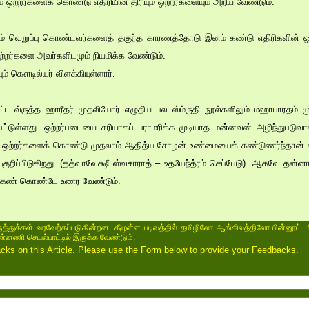
ம் ஒற்றர்களைக் கொண்டு எதிரியின் திரியும் ஒற்றர்களையும் அறிய வேண்டும்.
மீதும் வெறுப்பு கொண்டவர்களைத் தகுந்த காரணத்தோடு இனம் கண்டு எதிரிகளின்
ற்றர்களை அவர்களிடமும் நியமிக்க வேண்டும்.
ும் கௌடில்யர் விளக்கியுள்ளார்.
்பட்ட வ்ருத்த ஹாரீதர் முதலியோர் எழுதிய பல ஸ்ம்ருதி நூல்களிலும் மஹாபாரதம் ம
்டுள்ளது. ஒற்றர்படையை சரியாகப் பராமரிக்க முடியாத மன்னவன் அழிந்துபடுவா
ய ஒற்றர்களைக் கொண்டு முதலாம் ஆதித்ய சோழன் உண்மையைக் கண்டுணர்ந்தான் என
 குறிப்பிடுகிறது. (தத்வாவேக்ஷீ ஸ்வசாராத் – உதயேந்த்ரம் செப்பேடு). ஆகவே தன
் கண் கொண்டே உணர வேண்டும்.
ருத்துக்கள் வரவேற்கப்படுகின்றன. கீழுள்ள படிவத்தில் தமிழிலோ ஆங்கிலத்திலோ பின்னூட்டம
ின்னணி செயல்பாட்டில் இருக்க வேண்டும்.
s on this Article. Please use the Form below to provide your Feedbacks.