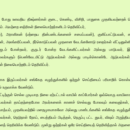
் போது உளவறிய தீக்ஷ்ணர்கள் குடை, கெண்டி, விசிறி, பாதுகை முதலியவற்றைக் 
். அவற்றை ஸத்ரிகள் நிலையொற்றர்களிடம் தெரிவிப்பர்,
 அராளிகன் (மற்றைய தின்பண்டங்களைச் சமைப்பவன்), குளிப்பாட்டுபவன், கால்
வன், அலங்கரிப்பவன், நீர்கொடுப்பவன் முதலான வேடங்களோடு ரஸதர்கள் வீட்டினுள்ளில் 
டம் போன்றவர், குருடர் போன்ற வேடங்களிட்டவர்கள் அல்லது பாடுபவர், இ
ீலவர்களும் (பெண்வேடமிட்டு ஆடுபவர்கள் அல்லது பாடிக்கொண்டே ஆடுபவர்கள்) 
ள் நிலையொற்றரிடம் தெரிவிப்பர்.
ளாக இருப்பவர்கள் ஸங்கேத எழுத்துக்களில் ஒற்றுச் செய்தியைப் பரிமாறிக் கொள்
உருவாக்க வேண்டும்.
வீட்டிற்குள் செல்ல முடியாத நிலை ஏற்பட்டால் வாயில் காப்போர்கள் ஒவ்வொரு வாயி
ுப்பவர்கள் தாய்தந்தைபோல அவர்களைக் காணச் செல்வது போலவும் கலைஞர்கள்,
வாத்யம், முதலியவற்றில் மறைமுகமாகவோ அல்லது பாண்டங்களில் ஸங்கேத எழுத்து
வர்கள், நெடுநாள் நோய், பைத்தியம் பிடித்தல், நெருப்பு பட்ட துயர், விஷம் அருந்தி
ளைத் தெரிவிக்க வேண்டும். மூன்று ஒற்றர்கள் ஒரே செய்தியைத் தெரிவித்தால் அத