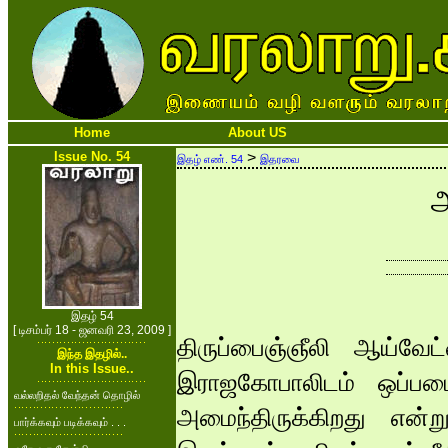
Home
About US
Issue No. 54
>
இதழ் எண். 54
இதரவை
அ
இதழ் 54
[ டிசம்பர் 18 - ஜனவரி 23, 2009 ]
திருப்பைஞ்ஞீலி ஆய்வே
இந்த இதழில்..
In this Issue..
இராஜகோபாலிடம் ஒப்பட
வல்லறிதல் வேந்தன் தொழில்
அமைந்திருக்கிறது என்ற
பார்க்கவும் படிக்கவும் . . .