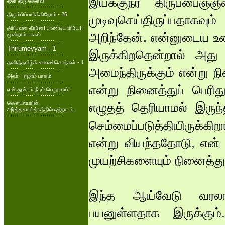
இயக்குநர் திருப்பை
ஒரே ஒரு கேள்வி
திரும்பிப்பார்க்கிறோம் - 26
முடிவுசெய்திருப்பதாகவ
திரிபுவன வீரனே! பாண்டியாரியே! -
அறிந்தேன். என்னுடைய உழ
மூன்றாம் பாகம்
Thirumeyyam - 1
இருக்கிறதென்றால் அது 
தனித்தமிழ்க் கலைச்சொற்கள் - 1
அமைந்திருக்கும் என்று 
அவர் - ஏழாம் பாகம்
என்று நினைத்துப் பெரித
என் துன்பம் நீயும் பெறுவாய்!
கௌடல்யரின்
எழுதத் தெரியாமல் இருந
அர்த்தசாஸ்த்ரத்தில் ஒற்றாடல்
செம்மைப்படுத்தியிருக்க
என்று வியந்ததோடு, என
முயற்சிகளையும் நினைத்துப
இந்த ஆய்வேடு வரலாற்
பயனுள்ளதாக இருக்கும