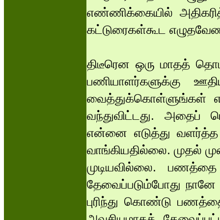
எண்ணிக்கையில் அதிகரித்
கட்டுரைகள்கூட எழுதவேண்ட
திடீரென ஒரு மாதத் தொட
பணியாளர்களுக்கு ஊதி
வைத்துக்கொள்ளுங்கள் எ
வந்துவிட்டது. அதைப் ப
என்னை எடுத்து வளர்த்த
வாங்கியதில்லை. முதல் ம
முடியவில்லை. பணத்தை 
தேவைப்படும்போது நானே 
புரிந்து கொண்டு பணத்த
அவசியமாகத் தேவைப்பட்ட