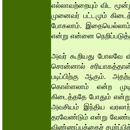
எல்லாவற்றையும் விட மூன்
முனைவர் பட்டமும் கிடைத
போகலாம். இதையெல்லாம் வ
என்று என்னை நெறிப்படுத்
அவர் கூறியது போலவே வீ
சொன்னால் சரியாகத்தான
படிப்பிற்கு ஆகும். அத
கொள்ளலாம் என்ற முடிவ
கிடைத்ததே போதும் என்று 
அவசியம் இந்திய வரலாற்ற
தரவேண்டும் என்று வேண்ட
விண்ணப்பத்தைச் சமர்ப்பித