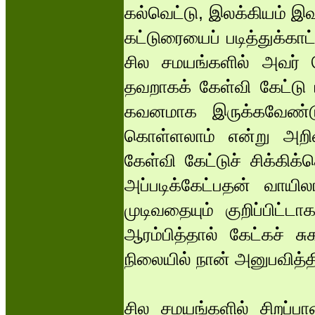
கல்வெட்டு, இலக்கியம் இவற
கட்டுரையைப் படித்துக்கா
சில சமயங்களில் அவர் ச
தவறாகக் கேள்வி கேட்டு ம
கவனமாக இருக்கவேண்டு
கொள்ளலாம் என்று அறி
கேள்வி கேட்டுச் சிக்கிக
அப்படிக்கேட்பதன் வாயி
முடிவதையும் குறிப்பிட்ட
ஆரம்பித்தால் கேட்கச் ச
நிலையில் நான் அனுபவித்தி
சில சமயங்களில் சிறப்ப