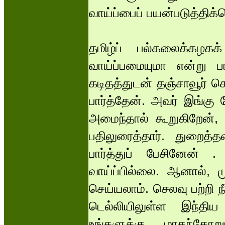
வாய்ப்பைப் பயன்படுத்திக்
தமிழ்ப் பல்கலைக்கழகக
வாய்ப்பமையுமா என்று பா
கடிதத்துடன் தஞ்சாவூர் ச
பார்த்தேன். அவர் இங்கு
அமைந்தால் கூறுகிறேன், 
பதிலுரைத்தார். துறைத்
பார்த்துப் பேசினேன் 
வாய்ப்பில்லை. ஆனால், 
செய்யலாம். செலவு பற்றி
டெல்லியிலுள்ள இந்திய 
உங்களுக்கு மாதந்தோ