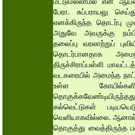
மட்டுமல்லாமல் என் ஆய
பேரா. சுப்பராயலு செய்
எனக்கிருந்த தொடர்பு 
அதுவே அவருக்கு நம்பி
தலைப்பு வரலாற்றுப் புவி
தொடர்பானதாக அமைந
திருச்சிராப்பள்ளி மாவட்
வடகரையில் அமைந்த நாட்ட
உள்ள கோயில்கள
தொகுக்கவேண்டியிருந
கல்வெட்டுகள் படியயெடு
வெளியாகவில்லை. ஆனால், 
தொகுத்து வைத்திருந்த 