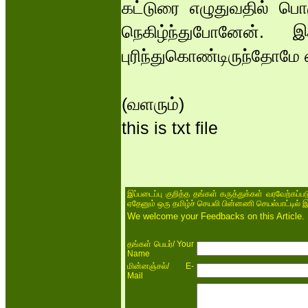
கட்டுரை எழுதுவதில் பெ
நெகிழ்ந்துபோனேன்
புரிந்துகொண்டிருந்தோமே
(வளரும்)
this is txt file
இப்படைப்பு குறித்த தங்கள் கருத்துக்கள் வரவேற்கப்
ஏதேனும் ஒரு தமிழ்ச் செயலி பின்னணி செயல்பாட்டில் 
We welcome your Feedbacks on this Article.
/ Your
தங்கள் பெயர்
Name
/ E-
மின்னஞ்சல்
Mail