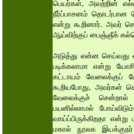
பெயர்கள், அவற்றின் எல
நீர்ப்பாசனம் தொடர்பான 
என்று கூறினார். அவர் 
ஆய்விற்குப் பைஞ்ஞீக் கல
அடுத்து என்ன செய்வது என
படிக்கலாமா என்று யோச
கட்டாயம் வேலைக்குப் பே
கூறியபோது, அவர்கள் ச
வேலைக்குச் சென்றால் 
பயனில்லாமல் போய்விட
வாய்ப்பிருக்கிறதா என்று 
மகால் நூலக இயக்குநர்