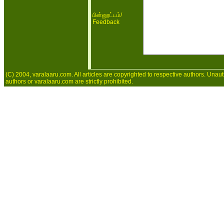
/
பின்னூட்டம்
Feedback
(C) 2004, varalaaru.com. All articles are copyrighted to respective authors. Unaut
authors or varalaaru.com are strictly prohibited.