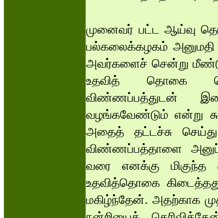
முனைவர் பட்ட ஆய்வு தொ
பல்கலைக்கழகம் அனுமதி அள
அவர்களைச் சென்று மீண்டு
உதவித் தொகை பெற
விண்ணப்பத்துடன் இண
வழங்கவேண்டும் என்று கூ
அதைத் தட்டச்சு செய்து 
விண்ணப்பத்தாளை அனுப
வரை எனக்கு மிகுந்த
உதவித்தொகை கிடைத்தது..
மகிழ்ந்தேன். அதற்காக மு
நன்றியைத் தெரிவித்த