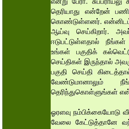
என்று பேரா. சுப்பராயலு 
தெரியாது என்றேன் பணிவ
கொண்டுள்ளனர். என்னிடம் 
ஆய்வு செய்கிறார். அவர
ஈடுபட்டுள்ளதால் நீங்கள்
உங்கள் பகுதிக் கல்வெட்
செய்திகள் இருந்தால் அவரு
பகுதி செய்தி கிடைத்தால
வேண்டுமானாலும் நீ
தெரிந்துகொள்ளுங்கள் என்ற
ஓரளவு நம்பிக்கையோடு வீட
வேலை கேட்டுத்தானே வந்