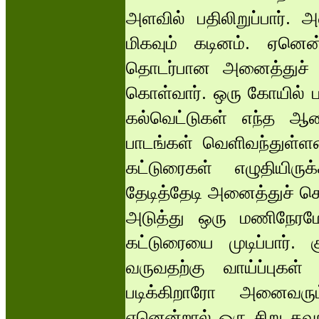
அளவில் பதிலிறுப்பார். 
மிகவும் கடினம். ஏனெ
தொடர்பான அனைத்துச் செ
கொள்வார். ஒரு கோயில் 
கல்வெட்டுகள் எந்த ஆண்
பாடங்கள் வெளிவந்துள்ளன
கட்டுரைகள் எழுதியிருக
தேடித்தேடி அனைத்துச் செய
அடுத்து ஒரு மணிநேரமே
கட்டுரையை முடிப்பார். 
வருவதற்கு வாய்ப்புக
படிக்கிறாரோ அனைவரும
ஏனென்றால் ஒரு சிறு தவற