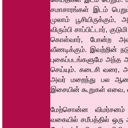
சமாசாரங்கள் இடம் பெறு
முலாம் பூசியிருக்கும்,
விரும்பி சாப்பிட்டார், க
கொள்வார், போன்ற அவ
வீணடிக்கும். இவற்றின் நட
புகைப்படங்களுமே அந்
செய்யும். கடைசி வரை, 
அவர் மறைந்து பல ஆண்ட
இசையின் கூறுகள் எவை, என
மேற்சொன்ன விமர்சனம
வகையில் சமீபத்தில் ஒரு