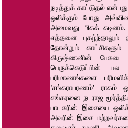
நடித்துக் காட்டுதல் என்
ஒலிக்கும் போது அவ்விச
அமைவது மிகக் கடினம். 
எத்தனை புகழ்ந்தாலும
தோன்றும் காட்சிகளும் 
கிருஷ்ணனின் பேகடை ஒ
பெருக்கெடுப்பின் பல
பரிமாணங்களை பரிமளிக்
'சங்கராபரணம்' ராகம் ஒ
சங்கரனை நடராஜ மூர்த்தி
பாடகரின் இசையை ஒலிக்கச
அவரின் இசை மற்றவர்களை 
கலைஞர் ரமணி, அவரை 