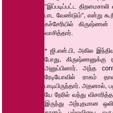
"இப்படிப்பட்ட திறமைசாலி
பாட வேண்டும்", என்று க
கச்சேரியில் கிருஷ்ண
வாசித்தார்.
* ஜி.என்.பி, அகில இந்
போது, கிருஷ்ணனுக்கு ர
அனுப்பினார். அந்த con
ரேடியோவில் ராகம் த
பாடியிருந்தார். அதனால், 
யே நேரில் வந்து விசாரித்
இருந்து அற்புதமான ஒலி
தானம் பல்லவியை வருக