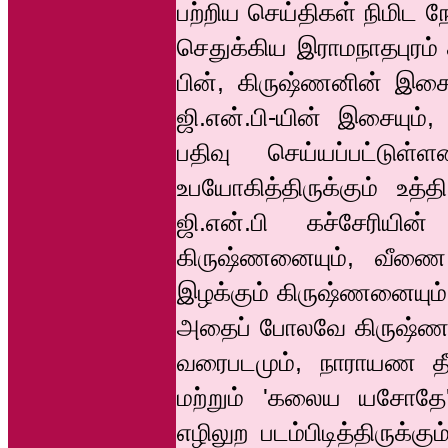
பற்றிய செய்திகள் நிமிட 
செதுக்கிய இராமநாதபுரம் ச
பின், கிருஷ்ணனின் இசை
ஜி.என்.பி-யின் இசையும
பதிவு செய்யப்பட்டு
உபயோகித்திருக்கும் உத்
ஜி.என்.பி கச்சேரியின்
கிருஷ்ணனையும், வீணை
இழக்கும் கிருஷ்ணனையும்
அதைப் போலவே கிருஷ்ணனின
வரைபடமும், நாராயண தீர
மற்றும் 'கலைய யசோதே
எழிலுற படம்பிடித்திருக்