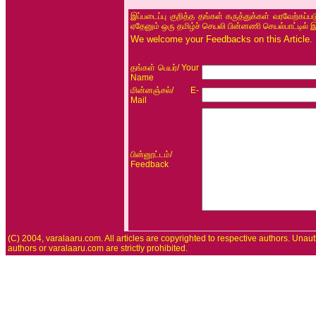
இப்படைப்பு குறித்த தங்கள் கருத்துக்கள் வரவேற்கப்
ஏதேனும் ஒரு தமிழ்ச் செயலி பின்னணி செயல்பாட்டில் 
We welcome your Feedbacks on this Article.
/ Your
தங்கள் பெயர்
Name
/ E-
மின்னஞ்சல்
Mail
/
பின்னூட்டம்
Feedback
(C) 2004, varalaaru.com. All articles are copyrighted to respective authors. Unaut
authors or varalaaru.com are strictly prohibited.