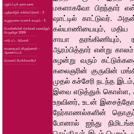
புதுப்பட்டிக் குடைவரை
மகளாகவோ பிறந்தார் என்ற
பழந்தமிழ்க் கல்வெட்டுகள் - 3
ஷாட்டில் காட்டுவர். அத
கழுகுமலை பயணக் கடிதம் - 3
கல்யாணியையும், மதிய 
பொன்னியின் செல்வன் வரலாற்றுப்
பெருவிழா 2009
சாயா தரங்கிணியும், ரா
பாடு பட்ட அம்மாள்
ஆரம்பித்தார் என்று கால
ராமநாதபுரம் கிருஷ்ணன் -
ஆவணப்படம்
சுழன்று வரும் கட்டுக்க
மௌனப் போர்க்களமே!
கலைஞரின் குருவின் மங்க
முதல் கச்சேரி நடந்த இடம், 
இவை எடுத்துக் கொள்ள, 
உறவினர், உடன் இசைத்தோர்
நேர்காணல்களின் தொகுப்
போனால் ஐந்து நிமிடங்
செய்திகள் இடம் பெறும். ம