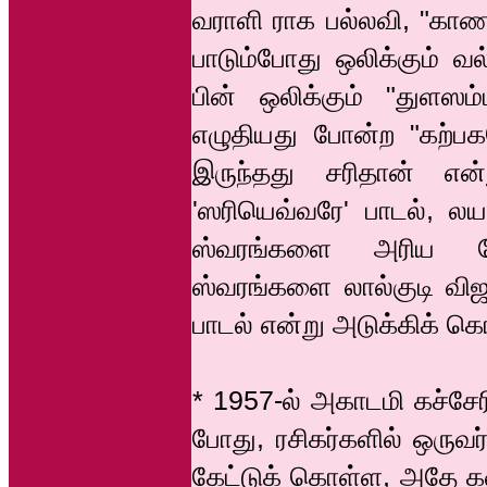
வராளி ராக பல்லவி, "காணக
பாடும்போது ஒலிக்கும் 
பின் ஒலிக்கும் "துளஸம
எழுதியது போன்ற "கற்ப
இருந்தது சரிதான் என
'ஸரியெவ்வரே' பாடல், லய
ஸ்வரங்களை அரிய க
ஸ்வரங்களை லால்குடி விஜய
பாடல் என்று அடுக்கிக் 
* 1957-ல் அகாடமி கச்சே
போது, ரசிகர்களில் ஒருவ
கேட்டுக் கொள்ள, அதே க