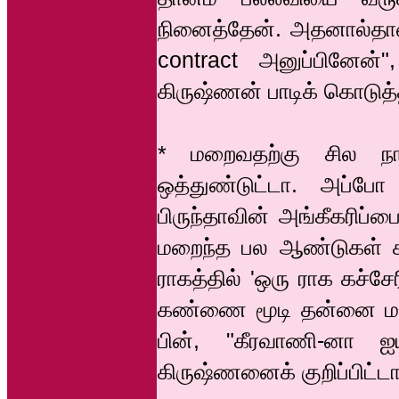
நினைத்தேன். அதனால்தான்
contract அனுப்பினேன்"
கிருஷ்ணன் பாடிக் கொடுத்த
* மறைவதற்கு சில நா
ஒத்துண்டுட்டா. அப்போ 
பிருந்தாவின் அங்கீகரிப
மறைந்த பல ஆண்டுகள் கழி
ராகத்தில் 'ஒரு ராக கச்சே
கண்ணை மூடி தன்னை மறந்
பின், "கீரவாணி-னா ஐய
கிருஷ்ணனைக் குறிப்பிட்டார