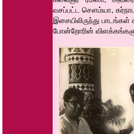
வசப்பட்ட சௌம்யா, கர்ந
இசையிலிருந்து பாடங்கள் 
போன்றோரின் விளக்கங்கள