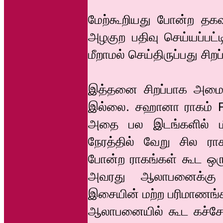
மேற்கூறியது போன்ற தக
அழகுற பதிவு செய்யப்பட்
மீறாமல் செய்திருப்பது சிறப்
இத்தனை சிறப்பாக அமைந
இல்லை. சஹானா ராகம் Ra
அதை பல இடங்களில் மீண
நேரத்தில் வேறு சில ரா
போன்ற ராகங்கள் கூட ஒரு 
அவரது ஆலாபனைக்கு கொ
இசையின் மற்ற பரிமாணங்
ஆலாபனையில் கூட கச்சேரி