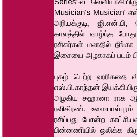
Series'-ல் வெளியாகியி
Musician's Musician' 
அரியக்குடி, ஜி.என்.பி
காலத்தில் வாழ்ந்த போத
ரசிகர்கள் மனதில் நீங்க
இசையை அழகாகப் படம் பிட
புகழ் பெற்ற ஹரிகதை வ
எஸ்.பி.காந்தன் இயக்கியிர
அழகிய சஹானா ராக ஆல
ரவிகிரண், உமையாள்புரம
ரசிப்பது போன்ற காட்சி
பின்னணியில் ஒலிக்க கிர