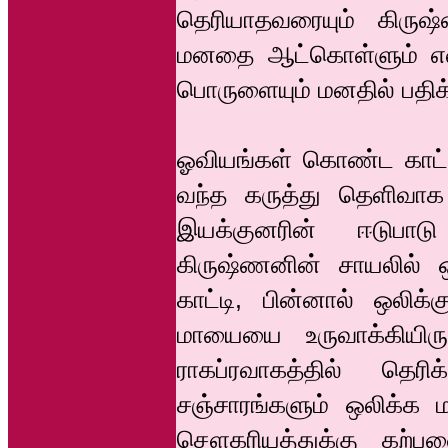
தெரியாதவரையும் கிருஷ
மனதை ஆட்கொள்ளும் என்ற
பொருளையும் மனதில் பதிக
ஓவியங்கள் கொண்ட காட்ச
வந்த கருத்து தெளிவாக
இயக்குனரின் ஈடுபாட
கிருஷ்ணனின் சாயலில் 
காட்டி, பின்னால் ஒல
மாயையை உருவாக்கியிரு
ராகப்ரவாகத்தில் தெரி
சஞ்சாரங்களும் ஒலிக்க 
சௌகரியத்துக்கு கற்