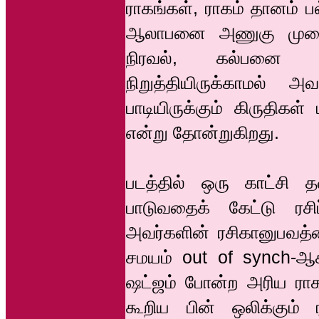
ராகங்கள், ராகம் தானம் ப
ஆலாபனை அணுகு முறை எ
நிரவல், கல்பனை ஸ்வ
நிறுத்தியிருக்காமல்
பாடியிருக்கும் கிருதிக
என்று தோன்றுகிறது.
படத்தில் ஒரு காட்சி
பாடுவதைக் கேட்டு ரசிப
அவர்களின் ரசிகானுபவத்த
சமயம் out of synch-ஆக
ஷட்ஜம் போன்ற அரிய ராக
கூறிய பின் ஒலிக்கும் 