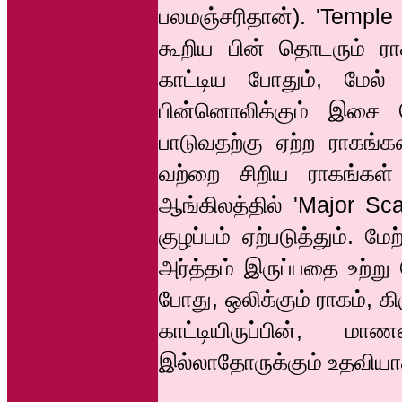
பலமஞ்சரிதான்). 'Temple
கூறிய பின் தொடரும் ர
காட்டிய போதும், மேல
பின்னொலிக்கும் இசை தெ
பாடுவதற்கு ஏற்ற ராகங்
வற்றை சிறிய ராகங்கள் 
ஆங்கிலத்தில் 'Major Scal
குழப்பம் ஏற்படுத்தும். 
அர்த்தம் இருப்பதை உற்று 
போது, ஒலிக்கும் ராகம், 
காட்டியிருப்பின், ம
இல்லாதோருக்கும் உதவியாக