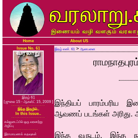
Home
About US
Issue No. 61
>
இதழ் எண். 61
ஆலாபனை
ராமநாதபுர
இதழ் 61
இந்தியப் பாரம்பரிய 
[ ஜுலை 15 - ஆகஸ்ட் 15, 2009 ]
இந்த இதழில்..
ஆவணப் படங்கள் அரிது. அப
In this Issue..
கல்லுடைப்பில் ஒரு வரலாற்று
அழிப்பு
இந்த வருடம், இந்த ந
இராமாயணக் கதவுகள்