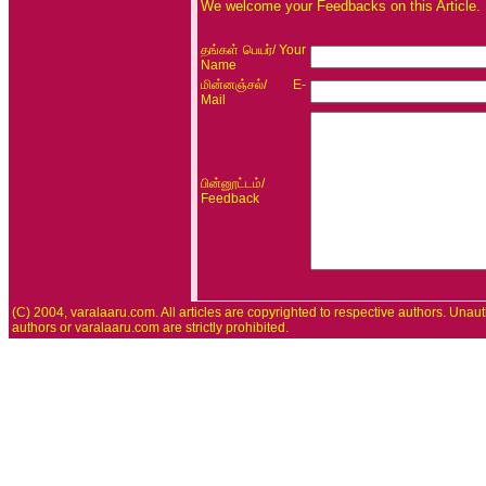
We welcome your Feedbacks on this Article.
/ Your
தங்கள் பெயர்
Name
/ E-
மின்னஞ்சல்
Mail
/
பின்னூட்டம்
Feedback
(C) 2004, varalaaru.com. All articles are copyrighted to respective authors. Unaut
authors or varalaaru.com are strictly prohibited.