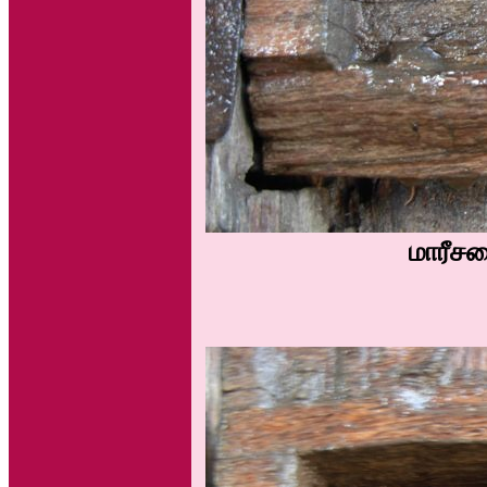
மாரீசன