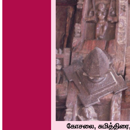
கோசலை, சுமித்திர