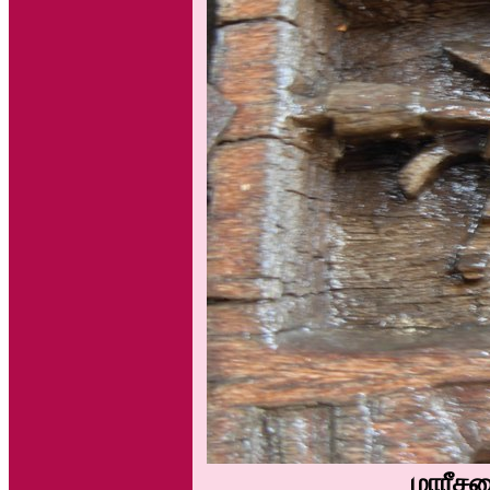
மாரீசன