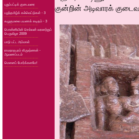
புதுப்பட்டிக் குடைவரை
குன்றின் அடிவாரக் குடைவரை
பழந்தமிழ்க் கல்வெட்டுகள் - 3
கழுகுமலை பயணக் கடிதம் - 3
பொன்னியின் செல்வன் வரலாற்றுப்
பெருவிழா 2009
பாடு பட்ட அம்மாள்
ராமநாதபுரம் கிருஷ்ணன் -
ஆவணப்படம்
மௌனப் போர்க்களமே!