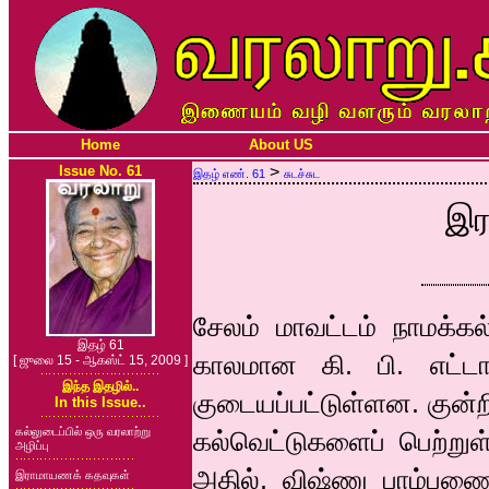
Home
About US
Issue No. 61
>
இதழ் எண். 61
சுடச்சுட
இர
சேலம் மாவட்டம் நாமக்கல
இதழ் 61
காலமான கி. பி. எட்ட
[ ஜுலை 15 - ஆகஸ்ட் 15, 2009 ]
இந்த இதழில்..
குடையப்பட்டுள்ளன. குன்
In this Issue..
கல்லுடைப்பில் ஒரு வரலாற்று
கல்வெட்டுகளைப் பெற்று
அழிப்பு
அதில், விஷ்ணு பாம்பணை 
இராமாயணக் கதவுகள்