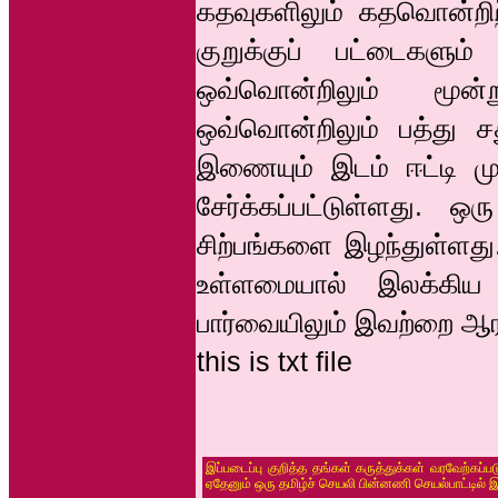
கதவுகளிலும் கதவொன்றிற
குறுக்குப் பட்டைகளும்
ஒவ்வொன்றிலும் மூன
ஒவ்வொன்றிலும் பத்து ச
இணையும் இடம் ஈட்டி ம
சேர்க்கப்பட்டுள்ளது. ஒ
சிற்பங்களை இழந்துள்ளது.
உள்ளமையால் இலக்கிய ந
பார்வையிலும் இவற்றை ஆரா
this is txt file
இப்படைப்பு குறித்த தங்கள் கருத்துக்கள் வரவேற்கப்
ஏதேனும் ஒரு தமிழ்ச் செயலி பின்னணி செயல்பாட்டில் 