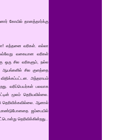
யனார் கோயில் தானத்தார்க்கு
பா! எத்தனை வரிகள். எல்லா
 வெவ்வேறு வகையான வரிகள்
்கு ஒரு சில வரிகளும், நல்ல
து ஆயங்களில் சில குளத்தை
விதிக்கப்பட்டன. அந்தராயம்
ிறது. வரிப்பெயர்கள் பலவாக
்டின் மூலம் தெரியவில்லை.
டு தெரிவிக்கவில்லை. ஆனால்
ண் மாண்டுபோனதை ஜம்பையில்
ட்டொன்று தெரிவிக்கின்றது..