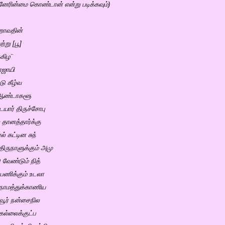
ரின்மை கொண்டான் என்று படிக்கவும்)
்றாவதின்
்று [பூ]
்கிழ¨
ாஜாயி
டு கீழ்வ
ன ஆண்டாகளூ
டையார் திருச்சோபு
தானத்தார்க்கு
் கட்டின சுந்
 திருநாளுக்கும் அமு
ு வேண்டும் நித்
ப்பணிக்கும் உடலா
நாமத்துக்காணிய
்வூர் நன்சைநில
கெல்லைக்குட்ப