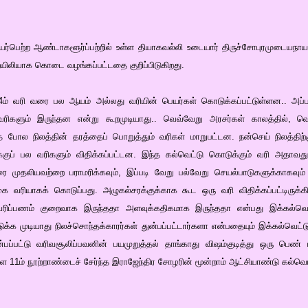
ெயர்பெற்ற ஆண்டாகளூர்ப்பற்றில் உள்ள தியாகவல்லி உடையார் திருச்சோபுரமுடையநா
ையிலியாக கொடை வழங்கப்பட்டதை குறிப்பிடுகிறது.
44ம் வரி வரை பல ஆயம் அல்லது வரியின் பெயர்கள் கொடுக்கப்பட்டுள்ளன.. அப்
 வரிகளும் இருந்தன என்று கூறமுடியாது.. வெவ்வேறு அரசர்கள் காலத்தில்,
அதே போல நிலத்தின் தரத்தைப் பொறுத்தும் வரிகள் மாறுபட்டன. நன்செய் நிலத்திற
க்குப் பல வரிகளும் விதிக்கப்பட்டன. இந்த கல்வெட்டு கொடுக்கும் வரி அதாவ
ரை முதலியவற்றை பராமரிக்கவும், இப்படி வேறு பல்வேறு செயல்பாடுகளுக்காகவும் 
கை வரியாகக் கொடுப்பது. அழுகல்சரக்குக்காக கூட ஒரு வரி விதிக்கப்பட்டிருக்க
்ட வரிப்பணம் குறைவாக இருந்ததா அளவுக்கதிகமாக இருந்ததா என்பது இக்கல்வெட
்க முடியாது நிலச்சொந்தக்காரர்கள் துன்பப்பட்டார்களா என்பதையும் இக்கல்வெட்
ன்பப்பட்டு வரிவசூலிப்பவனின் பயமுறுத்தல் தாங்காது விஷம்குடித்து ஒரு பெ
்ள 11ம் நூற்றாண்டைச் சேர்ந்த இராஜேந்திர சோழரின் மூன்றாம் ஆட்சியாண்டு கல்வெ