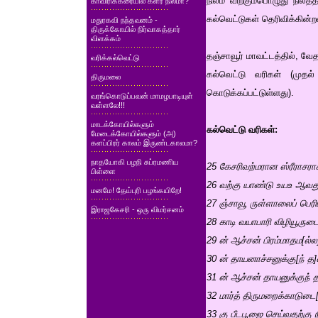
நிலம் விற்கும்பொழுது நில
காவிரிக்கரையில் களர் நிலமா?
கல்வெட்டுகள் தெரிவிக்கின்
மதுரகவி நந்தவனம் -
திருக்கோயில் நிர்வாகத்தார்
விளக்கம்
தஞ்சாவூர் மாவட்டத்தில், வ
வரிக்கல்வெட்டு
கல்வெட்டு வரிகள் (முதல்
திருமலை
கொடுக்கப்பட்டுள்ளது).
வரங்கொடுப்பவன் மாமழபாடியுள்
வள்ளலே!!!
மாடக்கோயில்களும்
கல்வெட்டு வரிகள்:
மேடைக்கோயில்களும் (அ)
களப்பிரர் காலம் இருண்டகாலமா?
நாதயோகி பழநி சுப்ரமணிய
25 கேசரிவற்மரான ஸ்ரீராசர
பிள்ளை
26 வற்கு யாண்டு உயஉ ஆவத
மனமே! தேய்புரி பழங்கயிறே!
27 ஞ்சாவூ ருள்ளாலைப் பெரி
இராஜகேசரி - ஒரு விமர்சனம்
28 காடி வயாபாரி விழியூருட
29 ன் ஆச்சன் பிரம்மாதம[ல்ல
30 ன் தாயனாச்சனுக்கு[ந் 
31 ன் ஆச்சன் தாயனுக்குந் த
32 மார்த் திருமறைக்காடுட
33 கு பீடபூஜை செய்வதற்கு ந