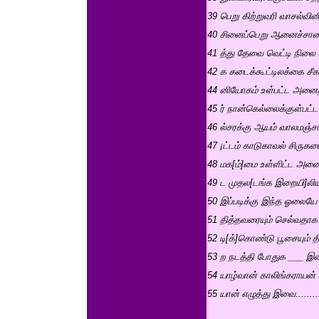
39 பெறு கிற்றுவரி வாசல்வ
40 சினைப்பெறு ஆனைச்சாலை
41 த்து தேவை வெட்டி நிலை 
42 க கடைக்கூட்டிலக்கை சீகா
44 னியோகம் உள்பட்ட அனைத்
45 ர் நான்கெல்லைக்குள்பட்
46 ல்சரக்கு ஆயம் வாலமஞ்சா
47 ¡ட்டம் காடுகாவல் சிருக
48 மக[ம்]மை உள்ளிட்ட அனை
49 ட முதல[டங்க இறையி]லிய
50 இப்படிக்கு இந்த ஓலைய
51 தித்தவரையும் செல்வதாக க
52 டி[க்]கொண்டு பூசையும் தி
53 ற நடத்தி போதுக ___ 
54 யாழ்வான் காலிங்கராயன்
55 யான் எழுத்து இவை.......