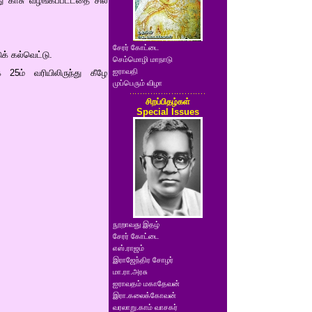
து காசு வழங்கப்பட்டதை சில
சேரர் கோட்டை
க் கல்வெட்டு.
செம்மொழி மாநாடு
ஐராவதி
 25ம் வரியிலிருந்து கீழே
முப்பெரும் விழா
சிறப்பிதழ்கள்
Special Issues
நூறாவது இதழ்
சேரர் கோட்டை
எஸ்.ராஜம்
இராஜேந்திர சோழர்
மா.ரா.அரசு
ஐராவதம் மகாதேவன்
இரா.கலைக்கோவன்
வரலாறு.காம் வாசகர்