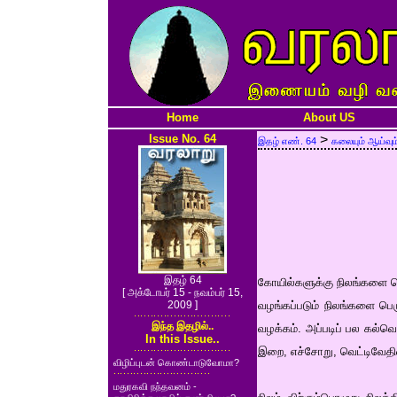
Home
About US
Issue No. 64
>
இதழ் எண். 64
கலையும் ஆய்வும
இதழ் 64
கோயில்களுக்கு நிலங்களை 
[ அக்டோபர் 15 - நவம்பர் 15,
2009 ]
வழங்கப்படும் நிலங்களை பெ
இந்த இதழில்..
வழக்கம். அப்படிப் பல கல்
In this Issue..
இறை, எச்சோறு, வெட்டிவேதி
விழிப்புடன் கொண்டாடுவோமா?
மதுரகவி நந்தவனம் -