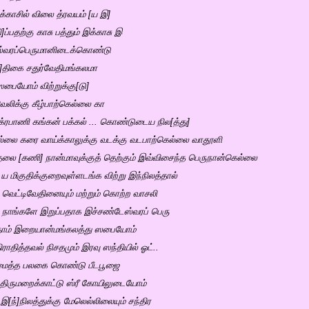
்காசில் விலை த்ரவயம் [ய இ]
]ப்பதற்கு காசு பத்தும் இக்காசு இ
ேஸ்வரப்பெருமானிடைக்கொண்டு
கு]திகை சதுர்வேதிமங்கலமா
ையோம் விற்றுக்கு[டு]
.வெலிக்கு கீழ்பாற்கெல்லை கா
சக்ரபாணி கங்கன் பக்கல் ... கொண்டுடைய நில[த்து]
ெல்லை கரை வாய்க்காலுக்கு வடக்கு வடபாற்கெல்லை வாதூளி
்தலை [கணி] நான்மாவுக்குத் தெற்கும் இவ்விசைந்த பெருநான்கெல்லை
ி ய மிகுதிக்குறைவுள்ளடங்க விற்று இந்நிலத்தால்
 வெட்டிவேதினையும் மற்றும் கொற்ற வாசலி
ம் நாங்களே இறுப்பதாக இச்சண்டேஸ்வரப் பெரு
த்தோம் இறையான்மங்கலத்து ஸபையோம்
ாதித்தவல் நிசதமும் இரவு ஸந்தியில் ஓட்..
 சமைத்த பலகை கொண்டு பீடபூஜை
ிருமறைக்காட்டு ஸ்ரீ கோயிலுடையோம்
[ந்]நிலத்துக்கு மேலெல்லிலையும் சந்திர