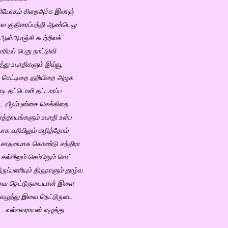
ினியோகம் சிறைஅச்சு இலாஞ்
 குதிரைப்பந்தி ஆண்டெழு
ஆள்அமஞ்சி கூற்றிலக்¨
ரியப் பெறு நாட்டுவி
து உபாதிகளும் இவ்வூ
ட செட்டிறை தறியிறை அழுக
டி தட்டொலி தட்டாரப்ப
டை யீழம்புன்சை செக்கிறை
த்தாயங்களும் உபாதி உள்ப
ாக வரியிலும் கழித்தோம்
ே சாதனமாக கொண்டு சந்திரா
ல்லிலும் செம்பிலும் வெட்
ருப்பணியும் திருநாளும் தாழ்வ
இவை நெட்டூருடையான் இளை
 எழுத்து இவை நெட்டூருடை
....வல்லவராயன் எழுத்து