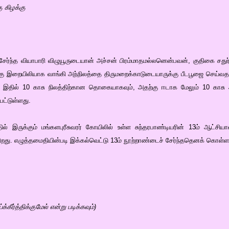
ு கிழக்கு
 சேர்ந்த வியாபாரி விழுயூருடையான் அச்சன் பிரம்மாதமல்லனென்பவன், குதிகை சது
ற்கு இறையிலியாக வாங்கி அந்நிலத்தை திருமறைக்காடுடையாருக்கு பீடபூஜை செய
ு. இதில் 10 காசு நிலத்திற்கான தொகையாகவும், அதற்கு ஈடாக மேலும் 10 காசு
ட்டுள்ளது.
தில் இருக்கும் மங்களபுரீசுவரர் கோயிலில் உள்ள சுந்தரபாண்டியரின் 13ம் ஆட்சி
றது. எழுத்தமைதியின்படி இக்கல்வெட்டு 13ம் நூற்றாண்டைச் சேர்ந்ததெனக் கொள்ள
க்கீர்த்திக்குமேல் என்று படிக்கவும்)