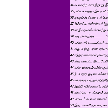
34 ய வைத்த காசு இருபது இக
35 [க்]காசு பத்தும் இறை க[ழி
36 ருபதும் இ தேவர் சண்ட
37 இந்நாட்டு ப்ரம்மதேயம் [
38 ன இறையான்மங்கலத்து ஸப
39 த்த நிலம் இத்த...........
40 வற்காணி உ........தென் 
41 க்கு மெற்கு தென்பாற்க
42 சந்திர னாரூரான் [கிள]ற
43 யிலு மகப்பட்ட நிலம் வேல
44 வந்த இறையும் எச்சோறும்
45 ற் பொந்த குடிமை எல்லா
46 மாளுக்கு விற்றுக்குடு
47 இன்நிலங்[கொண்டு] சந்திர
48 க்கட்டுவ...ச..ங்களாற்
49 செய்யக் கடவோமானோம் த
50 இது பன்மாஹேஸ்வரர¨க்ஷ இ