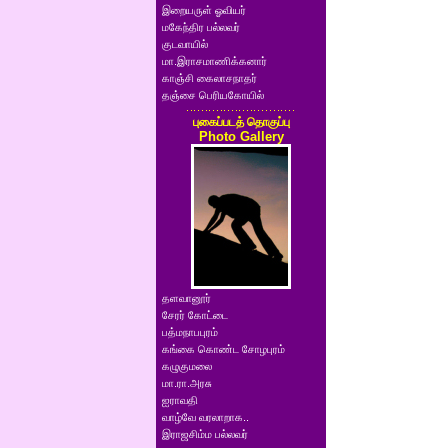
இறையருள் ஓவியர்
மகேந்திர பல்லவர்
குடவாயில்
மா.இராசமாணிக்கனார்
காஞ்சி கைலாசநாதர்
தஞ்சை பெரியகோயில்
புகைப்படத் தொகுப்பு
Photo Gallery
தளவானூர்
சேரர் கோட்டை
பத்மநாபபுரம்
கங்கை கொண்ட சோழபுரம்
கழுகுமலை
மா.ரா.அரசு
ஐராவதி
வாழ்வே வரலாறாக..
இராஜசிம்ம பல்லவர்