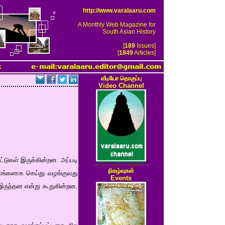
http://www.varalaaru.com
A Monthly Web Magazine for
South Asian History
[
189
Issues]
[
1849
Articles]
k
வீடியோ தொகுப்பு
Video Channel
ுகள் இருக்கின்றன. அப்படி
நிகழ்வுகள்
ிலங்களாக செய்து வழங்குவது
Events
இருந்தன என்று கூறுகின்றன.
.