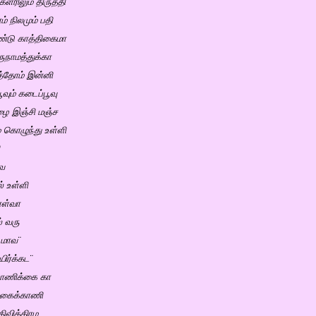
 களரிலும் திருத்தி
் நிலமும் பதி
ண்டு காத்திகைமா
ருநாமத்துக்கா
த்தோம் இன்னி
ூவும் கடைப்பூவு
வாழை இஞ்சி மஞ்ச
் கொழுந்து உள்ளி
்வ
் உள்ளி
ொள்வா
் வரு
 மாவ¨
ிர்க்கட¨
காணிக்கை கா
 கைக்காணி
திவிக்கிரம