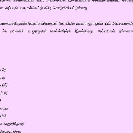
த்திற்கான தொகையுடன் கூட, அந்நிலத்தை இறையிலியாக செய்வதற்காகவும் சேர்த்
றன. அப்படியொரு கல்வெட்டு கீழே கொடுக்கப்பட்டுள்ளது
ேதாரண்யத்திலுள்ள வேதாரண்யேசுவரர் கோயிலில் உள்ள ராஜராஜரின் 22ம் ஆட்சியாண்டு
 24 வரிகளில் ராஜராஜரின் மெய்க்கீர்த்தி இருக்கிறது. அவ்வரிகள் நீங்கலாக
ாசதே
ு த
ய[ங்]
ை[யா]
]
த]மைய
ம்பி
ை[ய மஹா]தேவற்
ிவந்தம் செய்