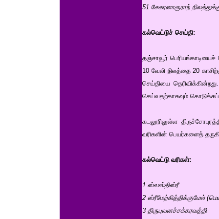
51 சேகரனாரூராற் நிலத்துக்க
கல்வெட்டுச் செய்தி:
தஞ்சாவூர் பெரியங்காடியைச்
10 வேலி நிலத்தை 20 காசி
செய்தியை தெரிவிக்கின்றத
செய்வதற்காகவும் கொடுக்கப்ப
கடலூரிலுள்ள திருச்சோபுரத்
வரிகளின் பெயர்களைத் தருகி
கல்வெட்டு வரிகள்:
1 ஸ்வஸ்திஸ்ரீ
2 ஸ்ரீமேற்கித்திக்குமேல் (மெய்
3 திருபுவனச்சக்கரவத்தி