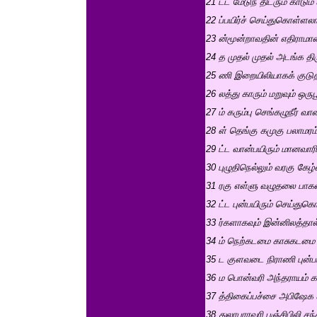
21 ட்ட மேடுந் திடரும் காடும்
22 ப்பயிர்ச் செய்துகொள்ளலாம
23 ன்மூன்றாவதின் எதிராமா
24 த முதல் முதல் அடங்க தி
25 ணி இறையிலியாகக் குடு
26 லத்து காரும் மறுவும் ஒருப
27 ம் கரும்பு செங்கழுநீர் 
28 ள் தெங்கு கமுகு பலாமரம
29 ட்ட வான்பயிரும் மானவாரி
30 புழுதிநெல்லும் வரகு கேழ
31 ரகு எள்ளு வழுதலை பாகல
32 ட்ட புன்பயிரும் செய்துக
33 ர்களாகவும் இன்னிலத்தால
34 ம் நெற்கடமை காசுகடமை
35 ட குளவடை நிராணி புன்பய
36 ம பொன்வரி அந்தராயம் 
37 த்திகைப்பச்சை அபிஷேக
38 துலாபாரவரி பஞ்சிபிலி சந்