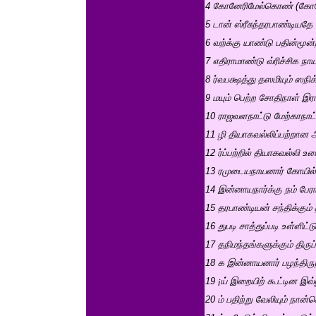
4 கோனேரிமேல்கொண் (கோனே
5 டான் ஸ்ரீசுந்தரபாண்டியதே
6 வற்க்கு யாண்டு பதின்மூன
7 எதிராமாண்டு வ்ரிச்சிக நாயற
8 ர்வபக்ஷத்து தஸமியும் ஸநிக
9 மயும் பெற்ற சோதிநாள் இர
10 ராஜவளநாட்டு மேற்காநாட்
11 ழி தியாகவல்லிப்பற்றா
12 ர்ப்பற்றில் தியாகவல்லி உ
13 ரமுடையநாயனார் கோயில் 
14 இன்னாயநார்க்கு நம் பேரால
15 தரபாண்டியன் சந்திக்கும்
16 துபடி சாத்துப்படி உள்ளிட்ட
17 தநிமந்தங்களுக்கும் திரு
18 க இன்னாயனார் பழந்திரு
19 ¡ய் இறையிற் கூட்டின இவ
20 ம் பதிற்று வேலியும் நான்