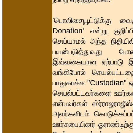
'பொலிசையூட்டுக்கு வை
Donation' என்று குறிப
செய்யாமல் அந்த நிதியில
பயன்படுத்துவது போ
இவ்வகையான ஏற்பாடு இரு
வங்கிபோல் செயல்பட்டதை
பாதுகாக்க "Custodian" 
செயல்பட்டவர்களை ஊர்களி
என்பவர்கள் ஸ்ர்ராஜராஜீஸ
அவர்களிடம் கொடுக்கப்ப
ஊர்சபையினர் ஓராண்டிற்க