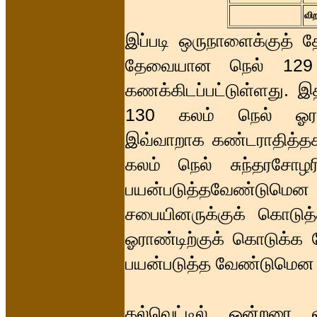
விற
இப்படி ஒருநாளைக்குத் த
தேவையான நெல் 129 
கணக்கிடப்பட்டுள்ளது. இத
130 கலம் நெல் ஓராண
இவ்வாறாக கண்டராதித்தசத
கலம் நெல் சுந்தரசோழரி
பயன்படுத்தவேண்டுமென க
சபையினருக்குக் கொடுத்
ஓராண்டிற்குக் கொடுக்க
பயன்படுத்த வேண்டுமென இ
கல்வெட்டில் ஒன்றரை 