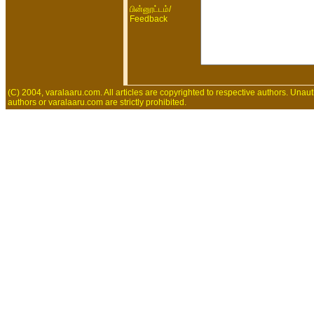
/
பின்னூட்டம்
Feedback
(C) 2004, varalaaru.com. All articles are copyrighted to respective authors. Unaut
authors or varalaaru.com are strictly prohibited.