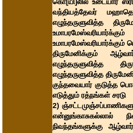
கொ[யி]லில் உடையார் ஸ்ர
வந்தியத்தேவர் மஹாதெ
எழுந்தருளுவித்த திருமே
உமாபரமேஸ்வரியார்க்
உமாபரமேஸ்வரியார்க்கும்
திருமேனிக்கும் ஆழ்
எழுந்தருளுவித்த திர
எழுந்தருளுவித்த திருமேன
குந்தவையார் குடுத்த பொ
எடுத்தும் ரத்நங்கள் சரடு
2) ஞ்சட்டமுஞ்சப்பாணிகளும
என்னுங்காசுகல்லால் 
நிவந்தங்களுக்கு ஆழ்வார