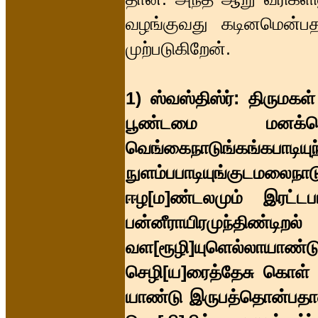
வழங்குவது கடினமென்ப
முற்படுகிறேன்.
1) ஸ்வஸ்திஸ்ர்: திருமகள
பூண்டமை மனக்கொளக
வெங்கைநாடுங்க
நுளம்பபாடியுங்குடமலைநாட
ஈழ[ம]ண்டலமும் இரட்டபா
பன்னீராயிரமுந்திண்ட
வள[ரூழி]யுளெல்லாய
செழி[ய]ரைத்தேசு கொள் 
யாண்டு இருபத்தொன்பதாவ