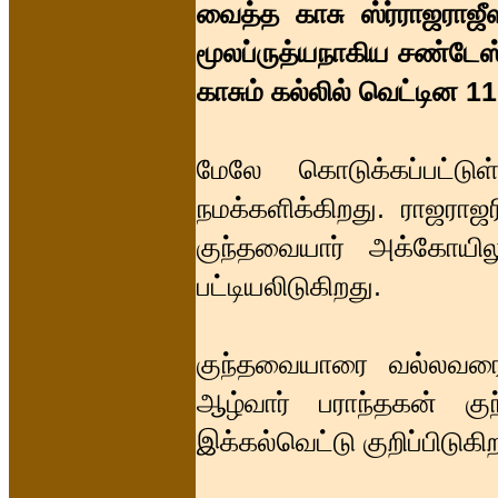
வைத்த காசு ஸ்ர்ராஜராஜீ
மூலப்ருத்யநாகிய சண்டேஸ
காசும் கல்லில் வெட்டின 11
மேலே கொடுக்கப்பட்ட
நமக்களிக்கிறது. ராஜரா
குந்தவையார் அக்கோயி
பட்டியலிடுகிறது.
குந்தவையாரை வல்லவரைய
ஆழ்வார் பராந்தகன் கு
இக்கல்வெட்டு குறிப்பிடுகி