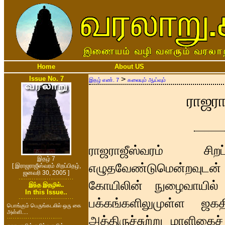
Home
About US
Issue No. 7
>
இதழ் எண். 7
கலையும் ஆய்வும்
ராஜரா
ராஜராஜீஸ்வரம் சிற
இதழ் 7
எழுதவேண்டுமென்றவுடன
[ இராஜராஜீஸ்வரம் சிறப்பிதழ்,
ஜனவரி 30, 2005 ]
கோயிலின் நுழைவாயில் 
இந்த இதழில்..
In this Issue..
பக்கங்களிலுமுள்ள ஜகதி
பொங்கும் பெருங்கடலில் ஒரு கை
அள்ளி....
அத்திருச்சுற்று மாளிகைச