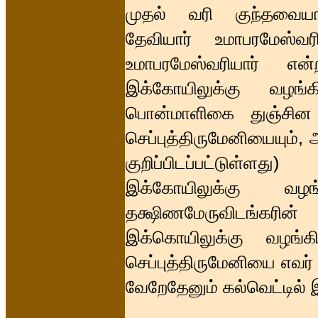
முதல் வரி குந்தவையா
தேவியார் உமாபரமேஸ்வர
உமாபரமேஸ்வரியார் என
இக்கோயிலுக்கு வழங்க
பொன்மாளிகை துஞ்சின
செப்புத்திருமேனியையும்,
குறிப்பிடப்பட்டுள்ளத
இக்கோயிலுக்கு வழங்க
தக்ஷிணமேருவிடங்கரின
இக்கொயிலுக்கு வழங்கி
செப்புத்திருமேனியை எவர
வேறேதேனும் கல்வெட்டில் 