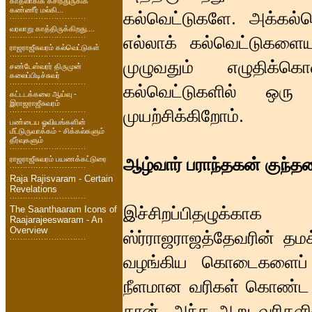
காதலாகிக் கசிந்துருகிக்
கண்ணீர் மல்கி...
கல்வெட்டுகளே. அக்கல்வ
வரலாறு காத்திருக்கிறது....
எல்லாக் கல்வெட்டுகளைய
ராஜராஜீசுவரம் கல்வெட்டுகள்
முழுவதும் எழுதிக்
சண்டேஸ்வரர் திருமுன்
கலைப்பிடிச்சுவர்
கல்வெட்டுகளில் ஒர
கட்டடக்கலை ஆய்வு -
இராஜராஜீசுவரம்
முயற்சிக்கிறோம்.
பண்டைய ஓவியங்களின்
மீட்டுருவாக்கம் - சிக்கல்களும்
தீர்வுகளும்
ராஜராஜீசுவரம் பயணக்கட்டுரை
ஆழ்வார் பராந்தகன் குந்த
Raja Rajisvaram - Certain
Revelations
இச்சிறப்பிதழுக்க
The Saanthaaram Icons of
Raajarajeeswaram - An
Overview
ஸ்ர்ராஜராஜத்தேவரின் தம
வழங்கிய கொடைகளைப் 
நீளமான வரிகள் கொண்ட அக
தான். அந்த ஆறு வரிகளி