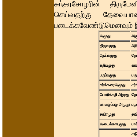
சுந்தரசோழரின் திரும
செய்வதற்கு தேவைய
படைக்கவேண்டுமெனவும் இக்
அமுது
அம
திருவமுது
அரி
நெய்யமுது
நெ
கறியமுது
காய
பருப்பமுது
பருப
சர்க்கரைஅமுது
சர
பொரிக்கறி அமுது
நெ
வாழைப்பழ அமுது
பழம
தயிரமுது
தயி
அடைக்காயமுது
பாக
கடு