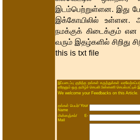
இடம்பெற்றுள்ளன. இது ப
இக்கோயிலில் உள்ளன. அக
நமக்குக் கிடைக்கும் எ
வரும் இதழ்களில் சிறிது ச
this is txt file
இப்படைப்பு குறித்த தங்கள் கருத்துக்கள் வரவேற்கப்
ஏதேனும் ஒரு தமிழ்ச் செயலி பின்னணி செயல்பாட்டில் 
We welcome your Feedbacks on this Article.
/ Your
தங்கள் பெயர்
Name
/ E-
மின்னஞ்சல்
Mail