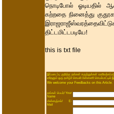
நொடிபோல் ஓடியதில் ஆச
கற்றதை நினைத்து குதூகலி
இராஜராஜீஸ்வரத்தைவிட
திட்டமிட்டபடியே!
this is txt file
இப்படைப்பு குறித்த தங்கள் கருத்துக்கள் வரவேற்கப்
ஏதேனும் ஒரு தமிழ்ச் செயலி பின்னணி செயல்பாட்டில் 
We welcome your Feedbacks on this Article.
/ Your
தங்கள் பெயர்
Name
/ E-
மின்னஞ்சல்
Mail