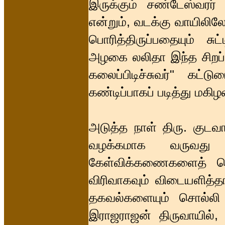
இருக்கும் சண்டேஸ்வரர் 
என்றும், வடக்கு வாயிலில
பொரித்திருப்பதையும் சுட்
அழகை லலிதா இந்த சிறப்ப
கலைப்பிடிச்சுவர்" கட்ட
கண்டிப்பாகப் படித்து மகிழவ
அடுத்த நாள் திரு. குடவ
வழக்கமாக வருவது
கேள்விக்கணைகளைத் தொட
விரிவாகவும் விடையளித்த
தகவல்களையும் சொல்லி எ
இராஜராஜன் திருவாயில், ஸ