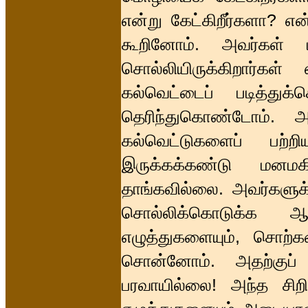
என்று கேட்கிறீர்களா? என
கூறினோம். அவர்கள் பள
சொல்லியிருக்கிறார்க
கல்வெட்டைப் படித்துக
தெரிந்துகொண்டோம். அத
கல்வெட்டுகளைப் பற்ற
இருக்கக்கண்டு மனமக
தாங்கவில்லை. அவர்களுக்
சொல்லிக்கொடுக்க ஆர
எழுத்துகளையும், சொற்க
சொன்னோம். அதற்குப் 
பரவாயில்லை! அந்த சிற