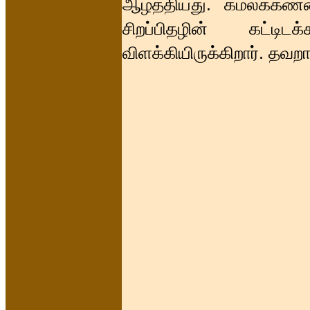
ஆழ்த்தியது. கமலக்கண
சிறப்பிதழின் கட்டி
விளக்கியிருக்கிறார். தவறா