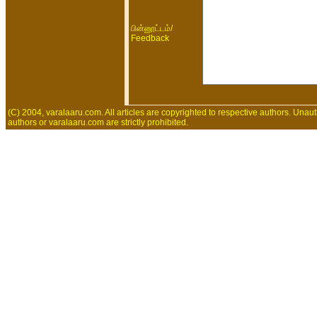
/
பின்னூட்டம்
Feedback
(C) 2004, varalaaru.com. All articles are copyrighted to respective authors. Unaut
authors or varalaaru.com are strictly prohibited.