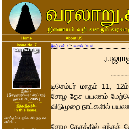
Home
About US
Issue No. 7
>
இதழ் எண். 7
பயணப்பட்டோம்
ராஜரா
டிசெம்பர் மாதம் 11, 12
இதழ் 7
சோழ தேச பயணம் மேற்கொள
[ இராஜராஜீஸ்வரம் சிறப்பிதழ்,
ஜனவரி 30, 2005 ]
விடுமுறை நாட்களில் பய
இந்த இதழில்..
In this Issue..
பொங்கும் பெருங்கடலில் ஒரு கை
அள்ளி....
சோழ தேசத்தில் எந்தக் க