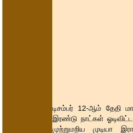
டிசம்பர் 12-ஆம் தேதி ம
இரண்டு நாட்கள் ஓடிவிட்
முற்றுமறிய முடியா இர