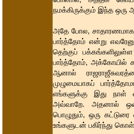
நமக்கிருக்கும் இந்த ஒரு
அதே போல, சாதாரணமாக ஒர
பார்த்தோம் என்று எவரேனு
தெற்குப் பக்கங்களிலுள்
பார்த்தோம், அக்கோயில் 
ஆனால் ராஜராஜீசுவரத
முழுமையாகப் பார்த்த
எங்களுக்கு இது நாள் வ
அவ்வாறே. அதனால் ஒவ்
பொழுதும், ஒரு கட்டுரை
உங்களுடன் பகிர்ந்து கொள