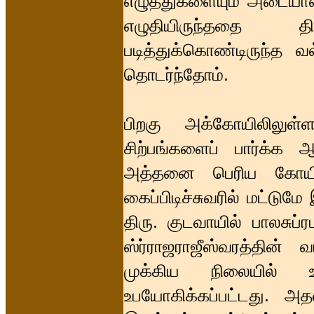
எழுத்துகளையும் அடையாளம
எழுதியிருந்ததை தி
படித்துக்கொண்டிருந்த வ
தொடர்ந்தோம்.
பிறகு அக்கோயிலிலுள்
சிற்பங்களைப் பார்க்க ஆ
அத்தனை பெரிய கோயிலி
கைப்பிடிச்சுவரில் மட்டும
திரு. குடவாயில் பாலசுப
ஸ்ர்ராஜராஜீஸ்வரத்தின் 
முக்கிய நிலையில் உ
உபயோகிக்கப்பட்டது. அத