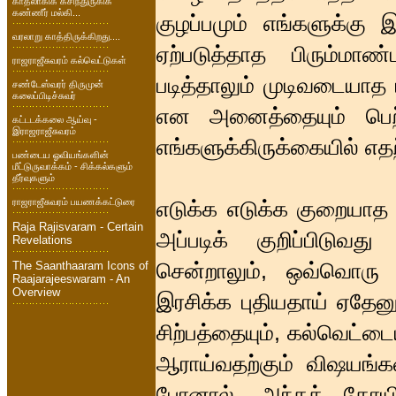
காதலாகிக் கசிந்துருகிக்
கண்ணீர் மல்கி...
குழப்பமும் எங்களுக்கு
வரலாறு காத்திருக்கிறது....
ஏற்படுத்தாத பிரும்
ராஜராஜீசுவரம் கல்வெட்டுகள்
படித்தாலும் முடிவடையாத
சண்டேஸ்வரர் திருமுன்
கலைப்பிடிச்சுவர்
என அனைத்தையும் பெற
கட்டடக்கலை ஆய்வு -
இராஜராஜீசுவரம்
எங்களுக்கிருக்கையில் எதற்
பண்டைய ஓவியங்களின்
மீட்டுருவாக்கம் - சிக்கல்களும்
தீர்வுகளும்
ராஜராஜீசுவரம் பயணக்கட்டுரை
எடுக்க எடுக்க குறையாத 
Raja Rajisvaram - Certain
அப்படிக் குறிப்பிடு
Revelations
சென்றாலும், ஒவ்வொரு ம
The Saanthaaram Icons of
Raajarajeeswaram - An
Overview
இரசிக்க புதியதாய் ஏதே
சிற்பத்தையும், கல்வெட்டை
ஆராய்வதற்கும் விஷயங்க
போனால், அந்தக் கோயி