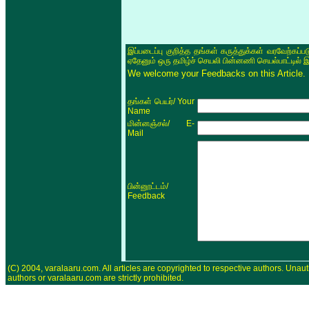
இப்படைப்பு குறித்த தங்கள் கருத்துக்கள் வரவேற்கப்
ஏதேனும் ஒரு தமிழ்ச் செயலி பின்னணி செயல்பாட்டில் 
We welcome your Feedbacks on this Article.
/ Your
தங்கள் பெயர்
Name
/ E-
மின்னஞ்சல்
Mail
/
பின்னூட்டம்
Feedback
(C) 2004, varalaaru.com. All articles are copyrighted to respective authors. Unaut
authors or varalaaru.com are strictly prohibited.