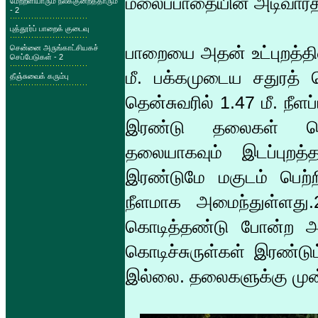
மலைப்பாதையின் அடிவாரத்
மேற்றளியாரும் நலக்குன்றத்தாரும்
- 2
புத்தூர்ப் பாறைக் குடைவு
பாறையை அதன் உட்புறத்தில்
சென்னை அருங்காட்சியகச்
செப்பேடுகள் - 2
மீ. பக்கமுடைய சதுரத் 
தீஞ்சுவைக் கரும்பு
தென்சுவரில் 1.47 மீ. நீள
இரண்டு தலைகள் செத
தலையாகவும் இடப்புற
இரண்டுமே மகுடம் பெற்ற
நீளமாக அமைந்துள்ளது
கொடித்தண்டு போன்ற அமை
கொடிச்சுருள்கள் இரண்டும
இல்லை. தலைகளுக்கு முன