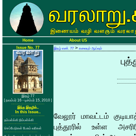
Home
About US
Issue No. 77
>
இதழ் எண். 77
கலையும் ஆய்வும்
புத
இதழ் 77
[ நவம்பர் 16 - டிசம்பர் 15, 2010 ]
இந்த இதழில்..
In this Issue..
வேலூர் மாவட்டம் குடியாத
நம்பள்க்கி நிம்பள்க்கி
புத்தூரில் உள்ள அச
செப்பேடுகள் பேசும் வரிகள்