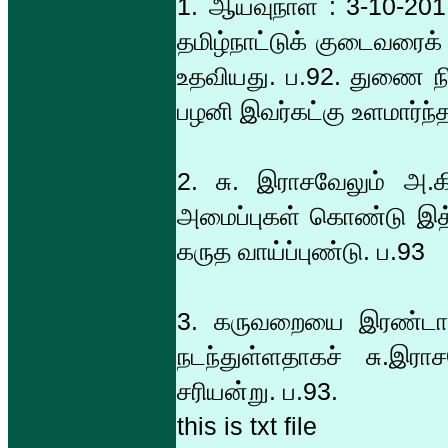
1. ஆய்வுநாள் : 3-10-20
தமிழ்நாட்டுக் குடைவரைக
உதவியது. ப.92. துணை நின்
பழனி இவர்கட்கு உளமார்ந்த
2. சு. இராசவேலும் அ.கி.
அமைப்புகள் கொண்டு இ
கருத வாய்ப்புண்டு. ப.93
3. கருவறையை இரண்டாகப்
நடந்துள்ளதாகச் சு.இராச
சரியன்று. ப.93.
this is txt file