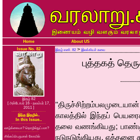
Home
About US
Issue No. 82
>
இதழ் எண். 82
இலக்கியச் சுவை
புத்தகத் தெரு
இதழ் 82
"திருச்சிற்றம்பலமுடையா
[ அக்டோபர் 16 - நவம்பர் 17,
2011 ]
காலத்தில் இந்தப் பெயரை
இந்த இதழில்..
In this Issue..
தலை வணங்கியது; பாண்ட
வாழ்க்கையா? தொழில்நுட்பமா?
நடுநடுங்கியது. எத்தனை 
சிங்கப்பெருமாள் கோயில்