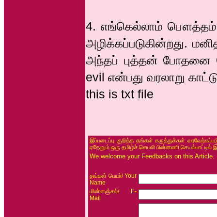
4. எங்கெல்லாம் பௌத்தம்
அழிக்கப்படுகின்றது. மன
அந்தப் புத்தன் போதனை ச
evil என்பது வரலாறு காட்டு
this is txt file
இப்படைப்பு குறித்த தங்கள் கருத்துக்கள் வரவேற்கப்
ஏதேனும் ஒரு தமிழ்ச் செயலி பின்னணி செயல்பாட்டில் 
We welcome your Feedbacks on this Article.
/ Your
தங்கள் பெயர்
Name
/ E-
மின்னஞ்சல்
Mail