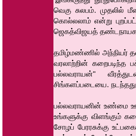
வெகு சுலபம். முதலில் மீ
கொல்லலாம் என்று புறப்பட
ஜெகத்விஜயத் தண்டநாயக
தமிழ்மண்ணில் அந்நியர் த
வரலாற்றின் கறைபடிந்த பக்
பல்லவராயன்" வீரத்துடன
சிங்களப்படையை. நடந்தத
பல்லவராயனின் உண்மை ஊழ
உங்களுக்கு விளங்கும் கத
சோழப் பேரரசுக்கு உட்பகை