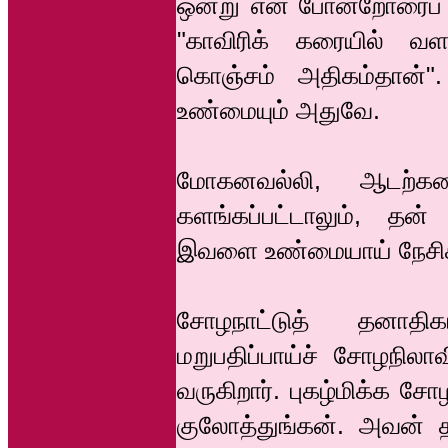
ஒன்று என் போன்றோரைப் 
"காவிரிக் கரையில் வளர
கொஞ்சம் அதிகம்தான்"
உண்மையும் அதுவே.
மோகனவல்லி, ஆடற்க
களங்கப்பட்டாலும், தன் 
இவளை உண்மையாய் நேசிக்
சோழநாட்டுத் தனாதி
மறுபதிப்பாய்ச் சோழநிலாவ
வருகிறார். புகழ்மிக்க ச
குலோத்துங்கன். அவன் த