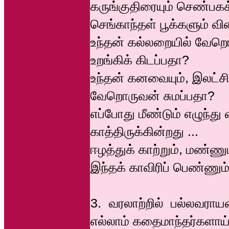
கருங்குதிரையும் செண்பகக
செங்காந்தள் பூக்களும் வ
உந்தன் கல்லறையில் வேற
உறங்கிக் கிடப்பதா?
உந்தன் கனவையும், இலட்ச
வேறொருவன் சுமப்பதா?
எப்போது மீண்டும் எழுந்து
காத்திருக்கின்றது ...
ஈழத்துக் காற்றும், மண்ணு
இந்தக் காவிரிப் பெண்ணும்
3. வரலாற்றில் பல்லவர
எல்லாம் கதைமாந்தர்களாய் ந