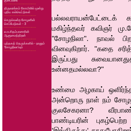
குடைவரை
திருவரங்கம் கோயிலில் மூன்று
புதிய கல்வெட்டுகள்
பல்லவராயன்பேட்டைக்
செருவென்ற சோழனின்
செப்பேடுகள் - 3
மகிழ்ந்தவர் கவிஞர் மு
வ.உ.சிதம்பரனாரின்
ஆளுமைத்திறன்
"சோழநிலா". நாவல் பி
புத்தகத் தெருக்களில் - நானும்
வினவுகிறார். "கதை சரி
'சோழநிலா'வும்
இருப்பது சுவையானத
உன்னதமல்லவா?"
உண்மை அழகாய் ஒளிர்ந்தத
அன்றொரு நாள் நம் சோழந
குலசேகரனா? வீரபாண
பாண்டியரின் புகழ்பெ
'இங்கிருந்து' தூதுபோகிற