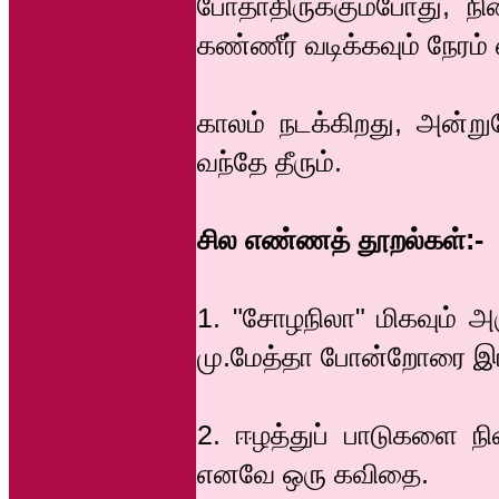
போதாதிருக்கும்போது, நி
கண்ணீர் வடிக்கவும் நேரம்
காலம் நடக்கிறது, அன்றுப
வந்தே தீரும்.
சில எண்ணத் தூறல்கள்:-
1. "சோழநிலா" மிகவும் 
மு.மேத்தா போன்றோரை இர
2. ஈழத்துப் பாடுகளை ந
எனவே ஒரு கவிதை.