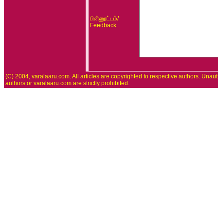
/
பின்னூட்டம்
Feedback
(C) 2004, varalaaru.com. All articles are copyrighted to respective authors. Unaut
authors or varalaaru.com are strictly prohibited.