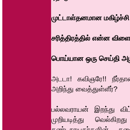
முட்டாள்தனமான மகிழ்ச்சி 
சரித்திரத்தில் என்ன விள
பொய்யான ஒரு செய்தி அழ
அடடா! கவிஞரே!! நீர்த
அறிந்து வைத்துள்ளீர்?
பல்லவராயன் இறந்து விட
முறியடித்து வெல்கி
தண்டநாயகர்களின் தலை