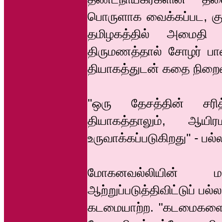
பொருளாக வைக்கப்பட, குல
தமிழகத்தில் அமைதி த
திருமணத்தால் சோழர் பாண
தியாகத்துடன் கதை நிறைவ
"ஒரு தேசத்தின் சரித
தியாகத்தாலும், ஆயி
உருவாக்கப்படுகிறது" - ப
மோகனவல்லியின் 
ஆற்றுப்படுத்திவிட்டுப் ப
கடமையாற்ற. "கடமைகளை மு