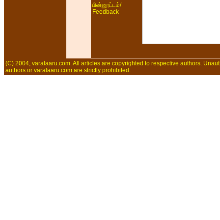
/
பின்னூட்டம்
Feedback
(C) 2004, varalaaru.com. All articles are copyrighted to respective authors. Unaut
authors or varalaaru.com are strictly prohibited.