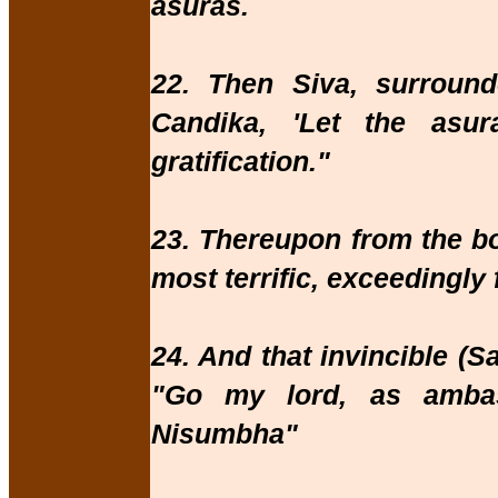
asuras.
22. Then Siva, surround
Candika, 'Let the asu
gratification."
23. Thereupon from the bo
most terrific, exceedingly 
24. And that invincible (S
"Go my lord, as amba
Nisumbha"