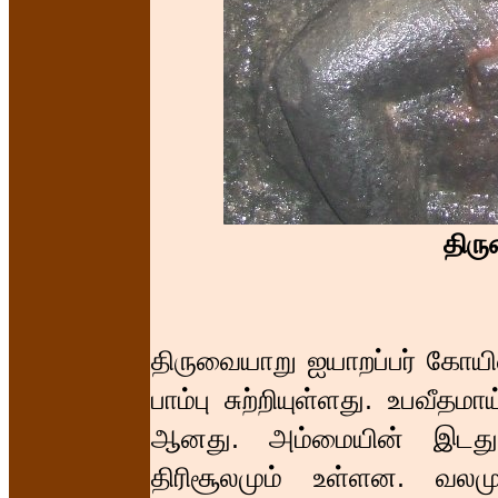
திரு
திருவையாறு ஐயாறப்பர் கோயிலி
பாம்பு சுற்றியுள்ளது. உபவீத
ஆனது. அம்மையின் இடது 
திரிசூலமும் உள்ளன. வலம