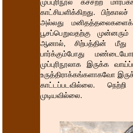
முப்புரிநூல் கச்சற்ற மார
காட்சியளிக்கிறது. பிற்காலச
அல்லது மனிதத்தலைகளைக் 
பூசப்பெறுவதற்கு முன்னரு
ஆனால், சிற்பத்தின் மீத
பார்க்கும்போது மண்டை
முப்புரிநூலாக இருக்க வாய
உருத்திராக்கங்களாகவோ இரு
காட்டப்படவில்லை. நெற்
முடியவில்லை.