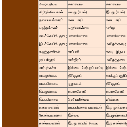
அமர்வுநிலை
சுகாசனம்
சுகாசனம்
கீழிறங்கிய கால்
வலது (சமம்)
இடது (சமம்)
தலையலங்காரம்
சடைபாரம்
சடைபாரம்
நெற்றிக்கண்
தெரியவில்லை
உண்டு
வலச்செவிக் குழை
பனையோலை
பனையோலை
இடச்செவிக் குழை
பனையோலை
மனிதக்குழை
கழுத்தணிகள்
சரப்பளி
சவடி, இருவட
முப்புரிநூல்
வஸ்திரம்
மனிதத்தலை
மார்புக்கச்சு
இல்லை, மேற்புறம் பாம்பு
இல்லை, மேற்பு
வலமுன்கை
திரிசூலம்
காக்கும் குறிப்
வலப்பின்கை
குறுவாள்
திரிசூலம்
இடமுன்கை
கபாலவோடு
கபாலவோடு
இடப்பின்கை
தெரியவில்லை
உடுக்கை
கைவளைகள்
வலப்பின்கை வளையல்
இரு முன்கை
தோள்வளைகள்
இல்லை
இடமுன்கையில்
கால்வளைகள்
இடது காலில் சிலம்பு
இரு கால்களி