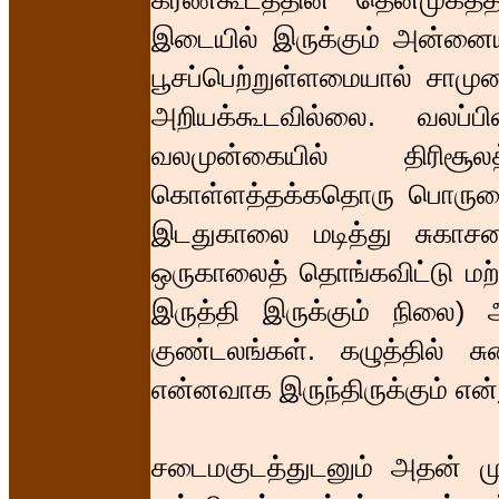
இடையில் இருக்கும் அன்னைய
பூசப்பெற்றுள்ளமையால் சாமுண
அறியக்கூடவில்லை. வலப்ப
வலமுன்கையில் திரிசூ
கொள்ளத்தக்கதொரு பொருளைய
இடதுகாலை மடித்து சுகாசன
ஒருகாலைத் தொங்கவிட்டு மற்ற
இருத்தி இருக்கும் நிலை)
குண்டலங்கள். கழுத்தில் ச
என்னவாக இருந்திருக்கும் என
சடைமகுடத்துடனும் அதன் ம