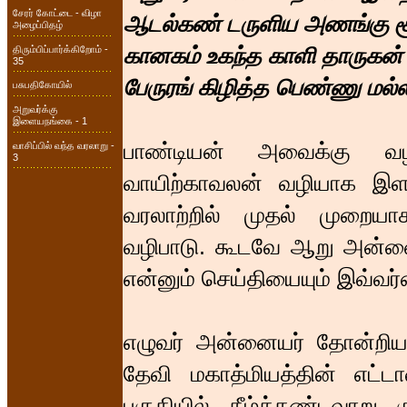
சேரர் கோட்டை - விழா
ஆடல்கண் டருளிய அணங்கு ச
அழைப்பிதழ்
கானகம் உகந்த காளி தாருகன்
திரும்பிப்பார்க்கிறோம் -
35
பேருரங் கிழித்த பெண்ணு மல்
பசுபதிகோயில்
அறுவர்க்கு
இளையநங்கை - 1
பாண்டியன் அவைக்கு வ
வாசிப்பில் வந்த வரலாறு -
3
வாயிற்காவலன் வழியாக இளங
வரலாற்றில் முதல் முறையா
வழிபாடு. கூடவே ஆறு அன்ன
என்னும் செய்தியையும் இவ்வர
எழுவர் அன்னையர் தோன்றிய 
தேவி மகாத்மியத்தின் எட்டா
பகுதியில் கீழ்க்கண்டவாறு கு