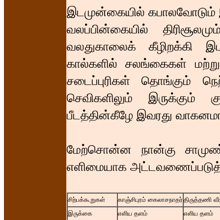
இடமுன்கையில் கபாலவோடும் இ
வலப்பின்கையில் திரிசூலம
வலதுகாலைக் கீழிறக்கி இடத
கால்களில் சலங்கைகள் மற்று
சடைப்புரிகள் தொங்கும் நெ
செவிகளிலும் இருக்கும்
பீடத்தின்கீழே இவரது வாகனமாக
மேற்சொன்ன நான்கு சாமுண்ட
எளிமையாக அட்டவணைப்படுத்
சிற்பக்கூறுகள்
காஞ்சிபுரம் கைலாசநாதர்
திருத்தணி வீ
இருக்கை
எளிய தளம்
எளிய தளம்