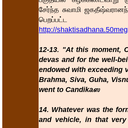
சேர்ந்த சுவாமி ஜகதீஷ்வரானந
பெறப்
http://shaktisadhana.50m
12-13. "At this moment, O
devas and for the well-be
endowed with exceeding vi
Brahma, Siva, Guha, Visnu
went to Candikaஸ
14. Whatever was the for
and vehicle, in that very