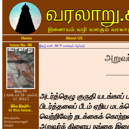
Home
About US
Issue No. 88
>
இதழ் எண். 88
கலையும் ஆய்வும்
அறுவர
இதழ் 88
அடர்த்தெழு குருதி யடங்காப் ப
[ அக்டோபர் 16 - நவம்பர்
17, 2012 ]
பிடர்த்தலைப் பீடம் ஏறிய மடக்
இந்த இதழில்..
In this Issue..
வெற்றிவேற் றடக்கைக் கொற்
செயத்தக்க
செய்யாமையானும்
அறுவர்க் கிளைய நங்கை இ
கெடும்