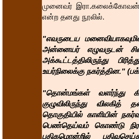
முனைவர் இரா.கலைக்கோவன், '
என்ற தனது நூலில்.
"எவருடைய மனைவியாகவுமின
அன்னையர் எழுவருடன் ச
அக்கூட்டத்திலிருந்து பிர
உயர்நிலைக்கு நகர்த்தின." (பக
"தொன்மங்கள் வளர்ந்து 
குழுவிலிருந்து விலகித் 
தொகுதியில் காளியின் நகர்வா
பெண்தெய்வம் கொண்டு நிர
பதிகமொன்றில் பதிவுசெய்