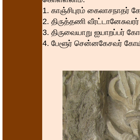
1. காஞ்சிபுரம் கைலாசநாதர் கோ
2. திருத்தணி வீரட்டானேசுவரர்
3. திருவையாறு ஐயாறப்பர் கோய
4. பேளூர் சென்னகேசவர் கோயி