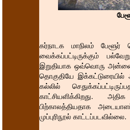
பேள
கர்நாடக மாநிலம் பேளூர் ச
வைக்கப்பட்டிருக்கும் பல்
இறுதியாக ஒவ்வொரு அன்னைக்க
தொகுதியே இக்கட்டுரையில் ஆ
கல்லில் செதுக்கப்பட்டிரு
காட்சியளிக்கிறது. அத
பிற்காலத்தியதாக அடையாளப்
முப்புரிநூல் காட்டப்படவில்லை.