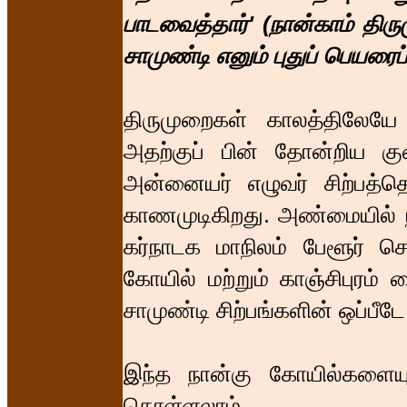
பாடவைத்தார்' (நான்காம் திரும
சாமுண்டி எனும் புதுப் பெயரைப
திருமுறைகள் காலத்திலேயே இ
அதற்குப் பின் தோன்றிய குட
அன்னையர் எழுவர் சிற்பத்த
காணமுடிகிறது. அண்மையில் ந
கர்நாடக மாநிலம் பேளூர் செ
கோயில் மற்றும் காஞ்சிபுரம்
சாமுண்டி சிற்பங்களின் ஒப்பீட
இந்த நான்கு கோயில்களையும
கொள்ளலாம்.