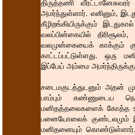
திருத்தணி வீரட்டானேசுவரர்
அமர்ந்துள்ளார். எனினும், இட
கீழிறங்கியிருக்கும் இடதுகா
வலப்பின்கையில் திரிசூலம
வலமுன்கையைக் காக்கும் கு
காட்டப்பட்டுள்ளது. ஒரு ம
இப்பேய் அம்மை அமர்ந்திருக்கு
சடைமகுடத்துடனும் அதன் ம
பாம்பும் கண்ணுடைய நெற
மனிதத்தலைகளைக் கோத்த உபவ
பனையோலைக் குண்டலமும் இட
மனிதனையும் கொண்டுள்ளார்.