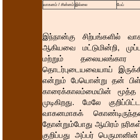
வாகனம் / சின்னம்
இல்லை
பேய்
இந்நான்கு சிற்பங்களில் வ
ஆகியவை மட்டுமின்றி, முப்
மற்றும் தலையலங்கார
தொடர்புடையவையாய் இருக்க
என்றும் பேயொன்று தன் பிள்
காரைக்காலம்மையின் மூத்த 
முடிகிறது. மேலே குறிப்ப
வாகனமாகக் கொண்டிருந்தத
தோன்றும்போது ஆயிரம் நரிகள
குறிப்பது அப்பர் பெருமானின