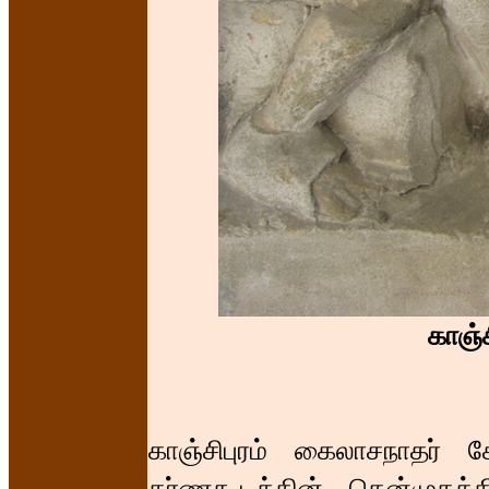
காஞ்
காஞ்சிபுரம் கைலாசநாதர் 
கர்ணகூடத்தின் தென்முகத்தி