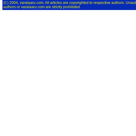
(C) 2004, varalaaru.com. All articles are copyrighted to respective authors. Unaut
authors or varalaaru.com are strictly prohibited.