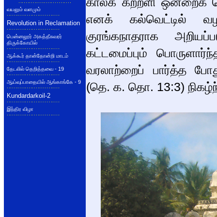
காலக் கற்றளி ஒன்றைக் க
வயலும் வளமும்
எனக் கல்வெட்டில் வ
Revolution in Reclamation
குரங்கநாதராக அறியப்ப
பென்னலூர் அகத்தீசுவரர்
திருக்கோயில்
கட்டமைப்பும் பொருளார்
ஆக்கூர் தான்தோன்றி மாடம்
வரலாற்றைப் பார்த்த போ
தேடலில் தெறித்தவை - 19
ஆய்வுப்பாதையில் ஆங்காங்கே - 9
(தெ. க. தொ. 13:3) நிகழ்
Kundardarkoil-2
இந்திர விழா