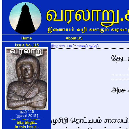
Home
About US
Issue No. 115
>
இதழ் எண். 115
கலையும் ஆய்வும்
தேட
அரச 
இதழ் 115
[ ஜனவரி 2015 ]
முசிறி தொட்டியம் சாலையி
இந்த இதழில்..
In this Issue..