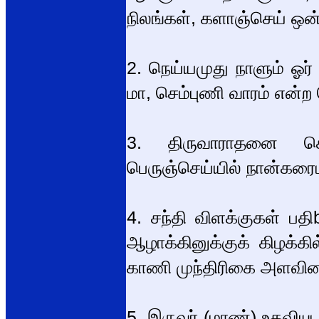
நிலங்கள், களாஞ்செய் ஒன
2. நெய்யமுது நாளும் ஓர்
மா, செம்புணி வாரம் என்ற
3. திருவாராதனை செய
பெருஞ்செய்யில் நான்கரைம
4. சந்தி விளக்குகள் பத
ஆழாக்கினுக்குக் கிழக்க
காணி முந்திரிகை அளவின
5. இருவர் (மாண்) உதவியு