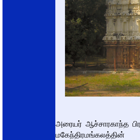
அரையர் ஆச்சாரகாந்த பிர
மகேந்திரமங்கலத்த