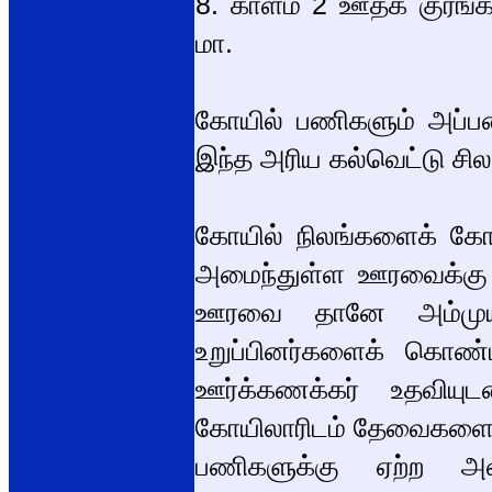
8. காளம் 2 ஊதக் குரங்
மா.
கோயில் பணிகளும் அப்பணி
இந்த அரிய கல்வெட்டு ச
கோயில் நிலங்களைக் கோய
அமைந்துள்ள ஊரவைக்கு
ஊரவை தானே அம்முயற
உறுப்பினர்களைக் கொண
ஊர்க்கணக்கர் உதவியுட
கோயிலாரிடம் தேவைகளைக் க
பணிகளுக்கு ஏற்ற அ