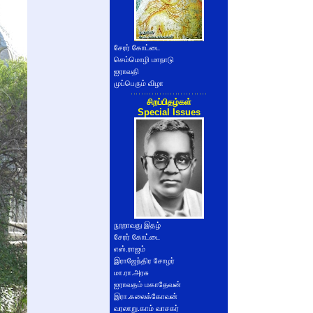
சேரர் கோட்டை
செம்மொழி மாநாடு
ஐராவதி
முப்பெரும் விழா
சிறப்பிதழ்கள்
Special Issues
நூறாவது இதழ்
சேரர் கோட்டை
எஸ்.ராஜம்
இராஜேந்திர சோழர்
மா.ரா.அரசு
ஐராவதம் மகாதேவன்
இரா.கலைக்கோவன்
வரலாறு.காம் வாசகர்