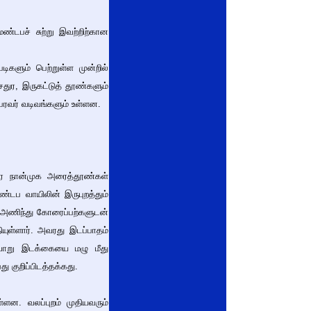
ண்டபச் சுற்று இவற்றிற்கான
டிகளும் பெற்றுள்ள முன்றில்
சதுர, இருகட்டுத் தூண்களும்
ைரவர் வடிவங்களும் உள்ளன.
ுவரை நான்முக அரைத்தூண்கள்
்டப வாயிலின் இருபுறத்தும்
ை அணிந்து கோரைப்பற்களுடன்
யுள்ளார். அவரது இடப்பாதம்
வாறு இடக்கையை மழு மீது
 குறிப்பிடத்தக்கது.
்ளன. வலப்புறம் முதியவரும்