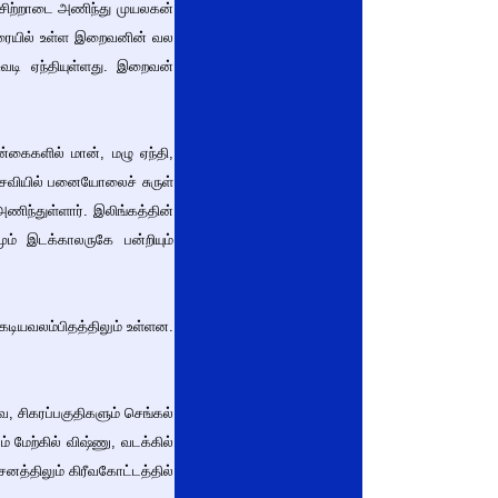
 சிற்றாடை அணிந்து முயலகன்
்திரையில் உள்ள இறைவனின் வல
ுவடி ஏந்தியுள்ளது. இறைவன்
ன்கைகளில் மான், மழு ஏந்தி,
்செவியில் பனையோலைச் சுருள்
அணிந்துள்ளார். இலிங்கத்தின்
ம் இடக்காலருகே பன்றியும்
கடியவலம்பிதத்திலும் உள்ளன.
வ, சிகரப்பகுதிகளும் செங்கல்
மேற்கில் விஷ்ணு, வடக்கில்
சனத்திலும் கிரீவகோட்டத்தில்