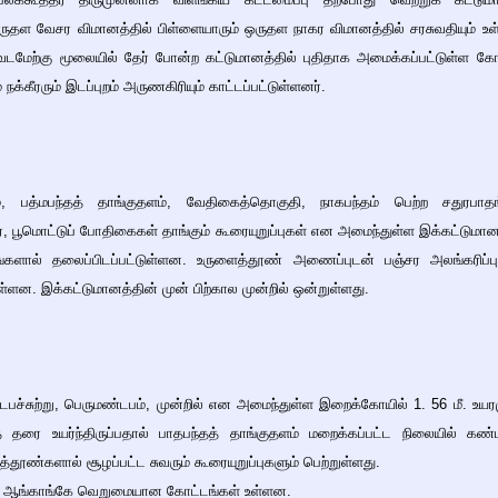
ருதள வேசர விமானத்தில் பிள்ளையாரும் ஒருதள நாகர விமானத்தில் சரசுவதியும் உ
 வடமேற்கு மூலையில் தேர் போன்ற கட்டுமானத்தில் புதிதாக அமைக்கப்பட்டுள்ள கோ
 நக்கீரரும் இடப்புறம் அருணகிரியும் காட்டப்பட்டுள்ளனர்.
 பத்மபந்தத் தாங்குதளம், வேதிகைத்தொகுதி, நாகபந்தம் பெற்ற சதுரபாத
், பூமொட்டுப் போதிகைகள் தாங்கும் கூரையுறுப்புகள் என அமைந்துள்ள இக்கட்டுமான
ால் தலைப்பிடப்பட்டுள்ளன. உருளைத்தூண் அணைப்புடன் பஞ்சர அலங்கரிப்புப்
ன. இக்கட்டுமானத்தின் முன் பிற்கால முன்றில் ஒன்றுள்ளது.
பச்சுற்று, பெருமண்டபம், முன்றில் என அமைந்துள்ள இறைக்கோயில் 1. 56 மீ. உயரம
புறத் தரை உயர்ந்திருப்பதால் பாதபந்தத் தாங்குதளம் மறைக்கப்பட்ட நிலையில் கண்ட
தூண்களால் சூழப்பட்ட சுவரும் கூரையுறுப்புகளும் பெற்றுள்ளது.
யில் ஆங்காங்கே வெறுமையான கோட்டங்கள் உள்ளன.