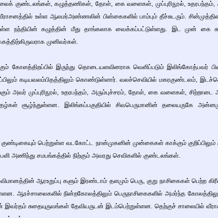
் குண்டலங்கள், கழுத்தணிகள், தோள், கை வளைகள், முப்புரிநூல், உதரபந்தம்,
வீராசனத்தில் உள்ள ஆலமர்அண்ணலின் பின்கைகளில் பாம்பும் தீச்சுடரும். சின்முத
துள்ள நந்தியின் கழுத்தின் மீது தாங்கலாக வைக்கப்பட்டுள்ளது. இட முன் கை ச
்கத்திற்கிருவராக முனிவர்கள்.
ருக்கும் கோளத்திறப்பில் இருந்து தொடையளவினராக வெளிப்படும் இலிங்கோத்பவர் பி
ப்பிலும் கடியவலம்பிதத்திலும் கொண்டுள்ளார். வலச்செவியில் மகரகுண்டலம், இடச
கும் அவர் முப்புரிநூல், உதரபந்தம், அரும்புச்சரம், தோள், கை வளைகள், சிற்றாடை 
ழ்கள் சூழ்ந்துள்ளன. இலிங்கப்பகுதியில் சிவபெருமானின் தலையருகே அன்னமு
குண்டிகையும் பெற்றுள்ள வடகோட்ட நான்முகனின் முன்கைகள் காக்கும் குறிப்பிலும் 
ரப்பளி அணிந்து சமபங்கத்தில் நிற்கும் அவரது செவிகளில் குண்டலங்கள்.
ிமானத்தின் ஆரஉறுப்பு களும் இரண்டாம் தளமும் பெரு, குறு நாசிகைகள் பெற்ற கிரீ
்ளன. ஆரச்சாலைகளில் நின்றகோலத்திலும் பெருநாசிகைகளில் அமர்ந்த கோலத்திலும் 
ன் இவர்தம் சுதையுருவங்கள் தேவியருடன் இடம்பெற்றுள்ளன. தெற்குச் சாலையில் வீரா