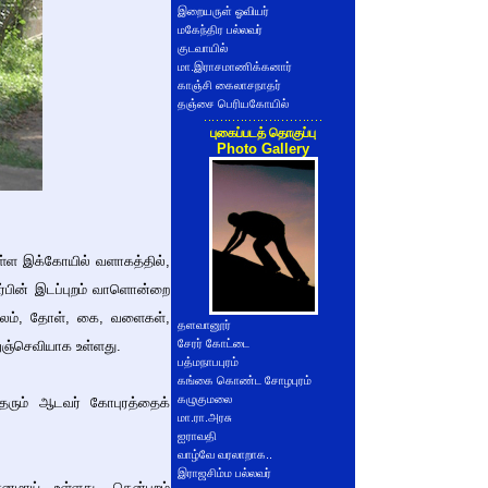
இறையருள் ஓவியர்
மகேந்திர பல்லவர்
குடவாயில்
மா.இராசமாணிக்கனார்
காஞ்சி கைலாசநாதர்
தஞ்சை பெரியகோயில்
புகைப்படத் தொகுப்பு
Photo Gallery
ுள்ள இக்கோயில் வளாகத்தில்,
ார்பின் இடப்புறம் வாளொன்றை
டலம், தோள், கை, வளைகள்,
தளவானூர்
சேரர் கோட்டை
றுஞ்செவியாக உள்ளது.
பத்மநாபபுரம்
கங்கை கொண்ட சோழபுரம்
கழுகுமலை
ிதரும் ஆடவர் கோபுரத்தைக்
மா.ரா.அரசு
ஐராவதி
வாழ்வே வரலாறாக..
இராஜசிம்ம பல்லவர்
ானமாய் உள்ளது. தென்புறம்