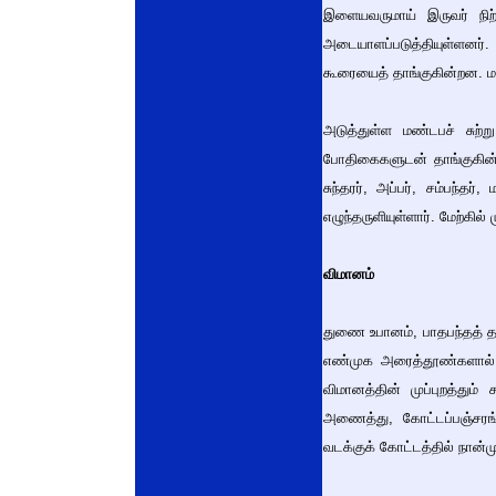
இளையவருமாய் இருவர் நி
அடையாளப்படுத்தியுள்ளனர
கூரையைத் தாங்குகின்றன. ம
அடுத்துள்ள மண்டபச் சுற்
போதிகைகளுடன் தாங்குகின்றன
சுந்தரர், அப்பர், சம்பந்த
எழுந்தருளியுள்ளார். மேற்கி
விமானம்
துணை உபானம், பாதபந்தத் தா
எண்முக அரைத்தூண்களால் த
விமானத்தின் முப்புறத்தும
அணைத்து, கோட்டப்பஞ்சரங்
வடக்குக் கோட்டத்தில் நான்ம