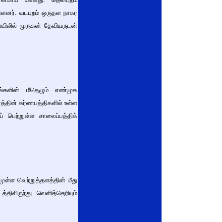
ள்ளனர். வடபுறம் ஒருதள நாகர
யிலில் முருகன் தேவியருடன்
ங்களின் மீதெழும் எண்முக
த்தின் கர்ணபத்திகளில் உள்ள
 பெற்றுள்ள சாலைப்பத்திக்
ுள்ள வெற்றுத்தளத்தின் மீது
த்திலிருந்து வெளித்தெரியும்