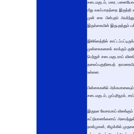
சடைமகுடம், மகர, பனையோலைக
மீது வலப்பாதத்தை இருத்தி 
முன் கை பின்புறம் அமர்ந்
இருக்கையின் இருபுறத்தும் பக
இலிங்கத்தில் காட்டப்பட்டி
முன்கைகளைக் காக்கும் குறி
பெற்றுச் சடைமகுடராய் விளங்
தலைப்பகுதியைத் தாமரையித
உள்ளன.
பின்கைகளில் அக்கமாலையும் 
சடைமகுடம், முப்புரிநூல், ச
இருதள வேசரமாய் விளங்கும் வ
கட்டுமானங்களாய் அமைந்துள
நான்முகன், கிழக்கில் முருக