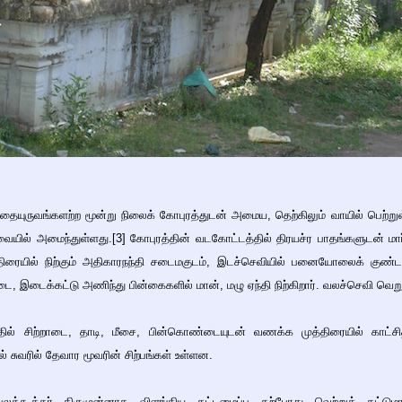
ுதையுருவங்களற்ற மூன்று நிலைக் கோபுரத்துடன் அமைய, தெற்கிலும் வாயில் பெற்ற
்வையில் அமைந்துள்ளது.[3] கோபுரத்தின் வடகோட்டத்தில் திரயச்ர பாதங்களுடன் ம
ரையில் நிற்கும் அதிகாரநந்தி சடைமகுடம், இடச்செவியில் பனையோலைக் குண்
ை, இடைக்கட்டு அணிந்து பின்கைகளில் மான், மழு ஏந்தி நிற்கிறார். வலச்செவி வெ
தில் சிற்றாடை, தாடி, மீசை, பின்கொண்டையுடன் வணக்க முத்திரையில் காட்ச
ல் சுவரில் தேவார மூவரின் சிற்பங்கள் உள்ளன.
லக்கூத்தர் திருமுன்னாக விளங்கிய கட்டமைப்பு தற்போது வெற்றுக் கட்டும