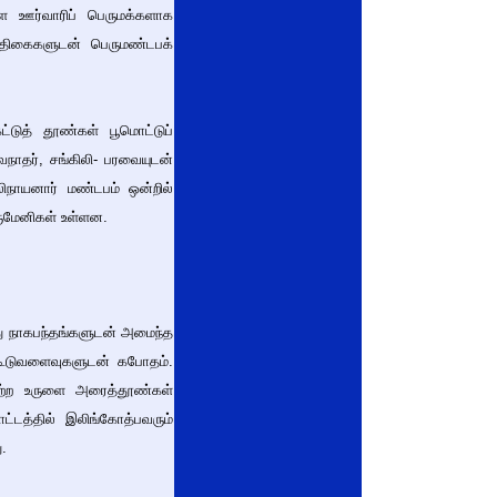
 ஊர்வாரிப் பெருமக்களாக
ோதிகைகளுடன் பெருமண்டபக்
்டுத் தூண்கள் பூமொட்டுப்
வநாதர், சங்கிலி- பரவையுடன்
ுலிநாயனார் மண்டபம் ஒன்றில்
ிருமேனிகள் உள்ளன.
ீது நாகபந்தங்களுடன் அமைந்த
 கூடுவளைவுகளுடன் கபோதம்.
 பெற்ற உருளை அரைத்தூண்கள்
்டத்தில் இலிங்கோத்பவரும்
ு.