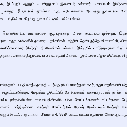
ற்க, இடப்புறம் ஆணும் பெண்ணுமாய் இணையர் உள்ளனர். கோயிலார் இவர்களை
். முச்சதுர, இருகட்டுத் தூண்கள் ஆறு வரிசைகளாக அமைந்து பூமொட்டுப் ப
ண்டபத்தின் வடகிழக்கு மூலையில் ஒன்பான்கோள்கள்.
று இறைக்கோயில் வளாகத்தை சூழ்ந்துள்ளது. அதன் கூரையை முச்சதுர, இருகட
. சதுரமுகங்களில் தாமரைப்பதக்கங்கள். சுற்றின் தென்புறத்தே விசாலாட்சி, விசு
ர், மாணிக்கவாசகர் இவர்தம் திருமேனிகள் உள்ளன. இவ்வூரில் வாழ்ந்தவரான சிறப்ப
ல் முருகன், யானைத்திருமகள், பர்வதவர்த்தனி அமைய, முத்திசைகளிலும் இலிங்கத் த
ங்குதளம், வேதிகைத்தொகுதி பெற்றெழும் விமானத்தின் சுவர், சதுரபாதங்களின் ம
ழுவப்பட்டுள்ளது. மேலுள்ள பூமொட்டுப் போதிகைகள் கூரையுறுப்புகள் தாங்க,
் சற்றே புறந்தள்ளியுள்ள சாலைப்பத்திகளில் உள்ள கோட்டங்களைச் சட்டத்தலை
களாய் மாற்றியுள்ளன. தெற்குக் கோட்டத்தில் ஆலமர் அண்ணலும் மேற்குக் கோட
ுகனும் இடம்பெற்றுள்ளனர். விமானம் 4. 95 மீ. பக்கம் உடைய சதுரமாக அமைந்துள்ளத