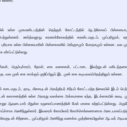
 உள்ளார்.
ில் உள்ள முகமண்டபத்தின் தெற்குக் கோட்டத்தில் ஆடற்கோலப் பிள்ளையாரு
ம்பெற்றுள்ளனர். ஊர்த்வஜாநு கரணக்கோலத்தில் கரண்டமகுடம், முப்புரிநூல், உ
ுரியாக உள்ள பிள்ளையாரின் பின்கைகளில் அங்குசமும் மோதகமும் உள்ளன. வல மு
 வீசப்பட்டுள்ளது.
்கள், அரும்புச்சரம், தோள், கை வளைகள், பட்டாடை இவற்றுடன் மகிடத்தலை மீத
ந்த, வல முன் கை காக்கும் குறிப்பிலும் இட முன் கை கடியவலம்பிதத்திலும் உள்ளன.
 சடைமகுடம், தாடி, மீசையுடன் அகத்தியர் சிற்பம் கோட்டமற்ற நிலையில் இடம் பெற்று
ுடன் சுகாசனத்தில் உள்ள அவரது வலக்கை அக்கமாலை ஏந்த, இடக்கையில் சுவடி. 
. சதுர ஆவுடையார் மீதுள்ள உருளைப்பாணத்தின் மேல் மாலை சுற்றப்பட்டுள்ளது. அ
பாய்ச்சாக அணிந்துள்ளார். இவரைக் கோயிலார் கோச்செங்கணானாக அடையாளப்படுத்
ெவிகளுடன் சிற்றாடை, முப்புரிநூல் அணிந்து வணக்க முத்திரையிலுள்ள ஆடவர் அடிய