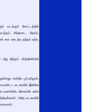
ம் வடக்குக் கோட்டத்தில்
தரபந்தம், சிற்றாடை, தோள்,
ன் கை உடைந்த தந்தம் ஏற்க,
ு நிற்கும் மர்த்தினியின்
ள்ளது. வஸ்திர முப்புரிநூல்,
முகமண்டப வடசுவரில் இலிங்க
ருகே வணங்கிய நிலையில் உள்ள
தியுள்ளனர். அதே வடசுவரில்
வராகலாம்.