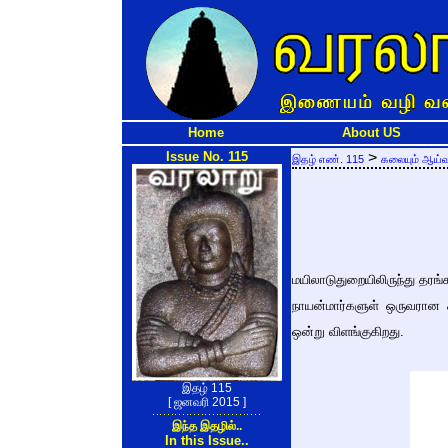
Home
About US
Issue No. 115
>
இதழ் எண். 115
கலையும் ஆய்வு
மயிலாடுதுறையிலிருந்து தரங்
நாயன்மார்களுள் ஒருவரான ச
ஒன்று விளங்குகிறது.
இதழ் 115
[ ஜனவரி 2015 ]
இந்த இதழில்..
In this Issue..