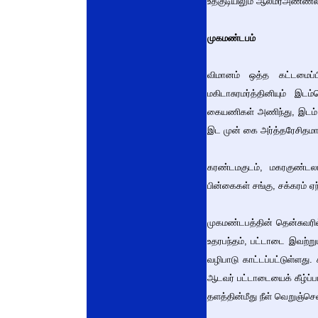
உத்குடியிலும் ஆலமர்அண்ணல்
முகமண்டபம்
விமானம் ஒத்த கட்டமைப்ப
மகிடாசுரமர்த்தினியும் இட
கையணிகள் அணிந்து, இடம் ப
இட முன் கை அர்த்தரேசிதமாக
கரண்டமகுடம், மகரகுண்டலங
பின்கைகள் சங்கு, சக்கரம் ஏ
முகமண்டபத்தின் தென்சுவரில்
உதரபந்தம், பட்டாடை இவற்ற
வழிபாடு காட்டப்பட்டுள்ளது
ஆடவர் பட்டாடையைக் கீழ்ப்
தளத்தின்மீது நீள் வெறுஞ்ச