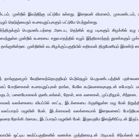
்டபம், முன்றில் இவற்றிற்கு மட்டுமே உள்ளது. இறைவன் விமானம், முகமண்டபம், ம
ும் நெடுஞ்சுவரும் கூரையுறுப்புகளும் மட்டுமே பெற்றுள்ளது.
்ந்திருக்கும் பெருமண்டபத்தை அடைய, தெற்கில் ஏழு படிகளும் கிழக்கில் ஏழு ப
ைந்துள்ள முன்றில் கூரையை சதுரபாதத்தில் எழும் இந்திரகாந்தத் தூண்களும் முச்
ாங்குகின்றன. முன்றிலின் வடகிழக்குப்பகுதியில் கதிரவன் திருமேனியும் இரண்டு ப
த் தாங்குதளமும் வேதிகைத்தொகுதியும் பெற்றெழும் பெருமண்டபத்தின் புறச்ச
ங்கப் போதிகைகள் கூரையுறுப்புகள் தாங்க, மேலே கூடுவளைவுகளுடன் கபோதம். மண
குடம், பனையோலைக் குண்டலங்கள், தோள், கை வளைகள், முப்புரிநூல், சிற்றாட
ாவலர் வலக்கையை வியப்பில் காட்டி, இடக்கையை அருகிலுள்ள மழு மேல் நிறுத்தி
லப்பாதம் மழுவின் மேல். இடக்காவலர் வலக்கையால் இறைவனைப் போற்றிய
ுவறை நோக்கி அமைய, இடப்பாதம் மழுவின் மேல். இருவருமே இளஞ்சிரிப்புடன் இருப்பது
யில் ஒட்டிய சுவர்ப்பகுதிகளில் வணக்க முத்திரையுடன் அடியவர் சிற்பங்கள் உள