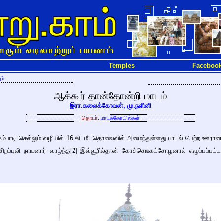
Temples
Faceboo
ம்
ஆக்கூர் தான்தோன்றி மாடம்
இரா.கலைக்கோவன், மு.நளினி
தொடர்:
மாடக்கோயில்கள்
கம்பாடி செல்லும் வழியில் 16 கி. மீ. தொலைவில் அமைந்துள்ளது பாடல் பெற்ற ஊரான
ிறப்புலி நாயனார் வாழ்ந்த[2] இவ்வூரில்தான் கோச்செங்கட்சோழனால் எழுப்பப்பட்