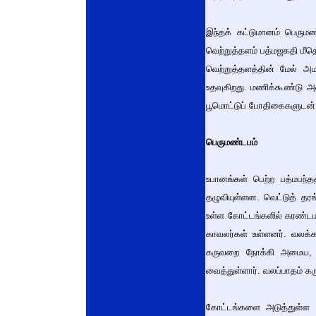
இந்தக் கட்டுமானம் பெருமண
வெற்றுத்தளம் பத்மஜகதி மீதெழ
வெற்றுத்தளத்தின் மேல் அமர
உதவுகிறது. மணிக்கூண்டு அம
பூமொட்டுப் போதிகைகளுடன் த
பெருமண்டபம்
உபானங்கள் பெற்ற பத்மபந்த
தழுவியுள்ளன. வெட்டுத் தர
உள்ள கோட்டங்களில் கரண்டம
காவலர்கள் உள்ளனர். வலக்க
கருவறை நோக்கி அமைய, வ
வைத்துள்ளார். வலப்பாதம் கர
கோட்டங்களை அடுத்துள்ள வா