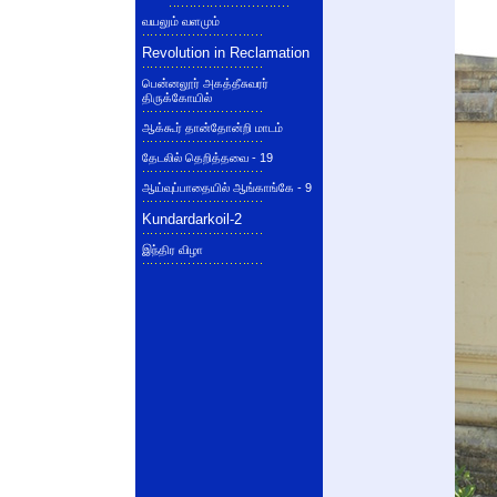
வயலும் வளமும்
Revolution in Reclamation
பென்னலூர் அகத்தீசுவரர்
திருக்கோயில்
ஆக்கூர் தான்தோன்றி மாடம்
தேடலில் தெறித்தவை - 19
ஆய்வுப்பாதையில் ஆங்காங்கே - 9
Kundardarkoil-2
இந்திர விழா