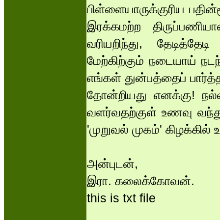
பிள்ளையாருக்குரிய பதின
இரக்கமற்ற திருப்பணியாள
வரியறிந்து, தேடித்தேடி 
மேற்கிற்கும் நடையாய் நடந
எங்கள் துன்பத்தைப் பார்
தோன்றியது எனக்கு! நல
வளர்வதற்குள் உணவு வந்த
'முறுவல் முகம்' கிழக்கில
அன்புடன்,
இரா. கலைக்கோவன்.
this is txt file