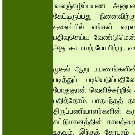
'வலஞ்சுழிப்பயண அனுப
கேட்டிருப்பது நினைவிற்க
தலைப்பில் எங்கள் வரல
பதிவுசெய்ய வேண்டுமென்
அது கூடாமற் போயிற்று. வ
முதல் ஆறு பயணங்களின்
படித்துப் படியெடுப்ப
போதுதான் வெளிச்சுற்றில
பதித்தோம். பாதபந்தத் தா
திருப்பணியாளர்களின் கர
கட்டுமானத்தின் காலத்த
உதவும். இந்தக் கோபுரம்