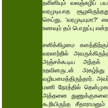
நளினியும் வலஞ்சுழிப் 
வரமுடியாத சூழலிருந்
செய்து, 'வரமுடியுமா?' 
உணவும் தம் பொறுப்பு என்றா
சனிக்கிழமை களத்திற்கு
வரலாற்றில் அவருக்கிரு
அஞ்சக்கூடிய அந்தக்
உறவினருடன் அகழ்ந்து 
வழியமைத்திருந்தார். அவ
மணி நேரத்தில் தென்முகப்
அத்தனை துணுக்குகளையும
கூறியிருந்த சீதாராமனும்