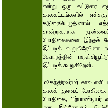
என்று ஒரு கட்டுரை எழ
காலகட்டங்களில் எத்தக
கடுரையெழுதினால், 
சான்றுகளாக முன்வைப
போதிகைகளை இந்தக் கோபு
இப்படிக் கூறுகிறேனோ எ
கோபுரத்தின் மருட்சியூட்
இப்படிக் கூறுகிறேன்.
மகேந்திரவர்மர் கால எளி
காலக் குளவுப் போதிகை, 
போதிகை, பிற்பாண்டியர் 
என இக்கோபுரம் பெற்