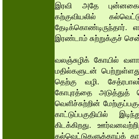
இரவி அதே புன்னகையுட
கற்குவியலில் கல்வெ
தேடிக்கொண்டிருந்தார். 
இரண்டாம் சுற்றுக்குச் சென
வலஞ்சுழிக் கோயில் வளா
மதில்களுடன் பெற்றுள்ளத
தெற்கு வழி. சேத்ரபால
கோபுரத்தை அடுத்துத் த
வெளிச்சுற்றின் மேற்குப்
காட்டுப்பகுதியில் இட
கிடக்கிறது. ஊர்வனவற்றி
கல்வெட்டுகளுக்காய்க் 