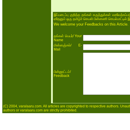
இப்படைப்பு குறித்த தங்கள் கருத்துக்கள் வரவேற்கப்
ஏதேனும் ஒரு தமிழ்ச் செயலி பின்னணி செயல்பாட்டில் 
We welcome your Feedbacks on this Article.
/ Your
தங்கள் பெயர்
Name
/ E-
மின்னஞ்சல்
Mail
/
பின்னூட்டம்
Feedback
(C) 2004, varalaaru.com. All articles are copyrighted to respective authors. Unaut
authors or varalaaru.com are strictly prohibited.