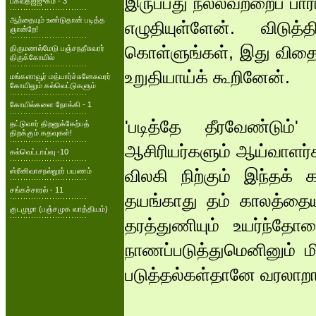
இருப்பது நல்லவற்றைப் பா
பகவதஜ்ஜுகம் - 3
ஆந்தையும் உண்டுதான் படித்த
எழுதியுள்ளேன். விடுத
ஞான்றே!
கொள்ளுங்கள், இது விதைக
திருமணல்மேடு பஞ்சநதீசுவரர்
திருக்கோயில்
உறுதியாய்க் கூறினேன்.
மங்களாவூர் மத்யார்ச்சுனேசுவரர்
கோயிலும் கல்வெட்டுகளும்
கோயில்களை நோக்கி - 1
'படித்தே தீரவேண்டும
தட்டுவார் திறனுக்கேற்பத்
திறக்கும் கதவுகள்!
ஆசிரியர்களும் ஆய்வாளர்க
கல்வெட்டாய்வு -10
விலகி நிற்கும் இந்தக் க
ஸ்ரீனிவாசநல்லூர் பயணம்
சங்கச்சாரல் - 11
தயங்காது தம் காலத்தையும
குடமுழா (பஞ்சமுக வாத்தியம்)
தரத்துணியும் உயர்ந்த
நாணப்படுத்துமெனினும
படுத்தல்கள்தானே வரலாறா