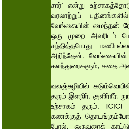
சார்' என்று உற்சாகத்த
வரலாற்றுப் புதினங்களில
வேங்கையின் மைந்தன் ரோ
ஒரு முறை அவரிடம் பே
சந்தித்தபோது மணிபல்ல
அறிந்தேன். வேங்கையின்
கலந்துரைகளும், கதை அலச
வலஞ்சுழியில் கடும்வெயில
தரும் இளநிர், குளிர்நீர்,
உற்சாகம் தரும். ICICI 
கணக்குத் தொடங்கும்போ
போல், ஒருவரைக் காட்ட