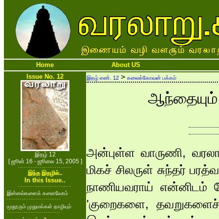
Home
About US
Issue No. 12
>
இதழ் எண். 12
கலைக்கோவன் பக்கம்
ஆந்தையும்
அன்புள்ள வாருணி, வரலாறு
இதழ் 12
[ ஜூன் 16 - ஜூலை 15, 2005 ]
மிகச் சிலருள் சுந்தர் பரத
இந்த இதழில்..
In this Issue..
நாணியவராய் என்னிடம் ப
இன்னல்களைக் களைவோம்
'குறைகளை, தவறுகளைச் 
மூதூரும் முதுமக்கள் தாழியும்