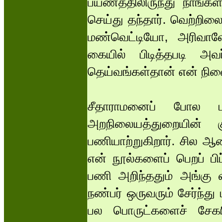
பயணத்திலிருந்து நாங்க
செய்து தந்தார். வெற்றிலை
மண்வெட்டியோ, அரிவா
கையில் பிடித்தபடி அவர
தெய்வங்கள்தான் என் நினை
சீதாராமனைப் போல பத
அறநிலையத்துறையின் 
பணியாற்றுகிறார். சில ஆ
என் நூல்களைப் பெறப் பிப்ர
பணி அறிந்ததும் அங்கு வ
நண்பர் ஒருவரும் சேர்ந்து
பல பொருட்களைச் சேகரித