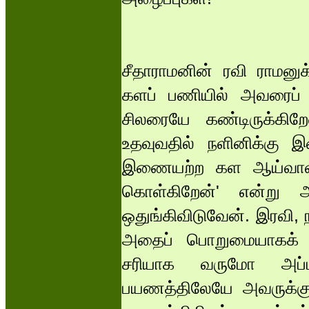
சீதாராமனின் ரவி ராமனுக
களப் பணியில் அவரைப் ப
சிலரையே கண்டிருக்கிறே
உதவுவதில் நளினிக்கு
இணையற்ற கள ஆய்வாளராக்க
கொள்கிறேன்' என்று அ
ஒதுங்கிவிடுவேன். இரவி
அதைப் பொறுமையாகக் கே
சரியாக வருமோ அப்படி
பயணத்திலேயே அவருக்கு 