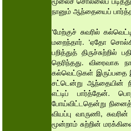
மூலைச் சொல்லைப் படித்துவி
நானும் ஆந்தையைப் பார்த்
'மேற்குச் சுவரில் கல்வெட்
மறைந்தார். 'ஏதோ சொல்க
பறித்துத் திருச்சுற்றில்
தெரிந்தது. விரைவாக நான
கல்வெட்டுகள் இருப்பதை 
சட்டென்று ஆந்தையின் ந
எட்டிப் பார்த்தேன்.
போய்விட்டதென்று நினைத
வியப்பு வாருணி, சுவரின
மூன்றாம் சுற்றின் மரக்கி