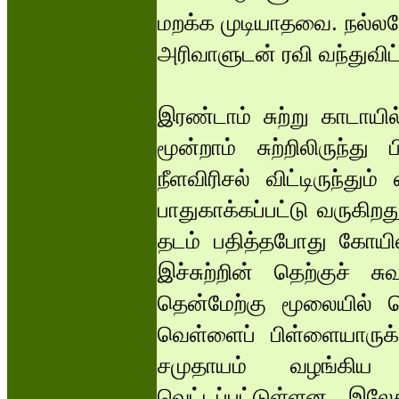
மறக்க முடியாதவை. நல்லவ
அரிவாளுடன் ரவி வந்துவிட்
இரண்டாம் சுற்று காடாயி
மூன்றாம் சுற்றிலிருந்து
நீளவிரிசல் விட்டிருந்து
பாதுகாக்கப்பட்டு வருகிறத
தடம் பதித்தபோது கோயில
இச்சுற்றின் தெற்குச் சு
தென்மேற்கு மூலையில் த
வெள்ளைப் பிள்ளையாருக்க
சமுதாயம் வழங்கிய
வெட்டப்பட்டுள்ளன. இலே