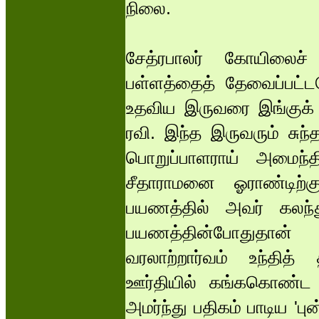
நிலை.
சேத்ரபாலர் கோயிலைச் ச
பள்ளத்தைத் தேவைப்பட்டப
உதவிய இருவரை இங்குக் க
ரவி. இந்த இருவரும் சுந்
பொறுப்பாளராய் அமைந்தி
சீதாராமனை ஓராண்டிற்
பயணத்தில் அவர் கலந
பயணத்தின்போதுதான்
வரலாற்றார்வம் உந்தித்
ஊர்தியில் கங்ககொண்ட 
அமர்ந்து பதிகம் பாடிய 'புன