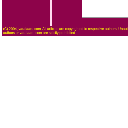
(C) 2004, varalaaru.com. All articles are copyrighted to respective authors. Unaut
authors or varalaaru.com are strictly prohibited.