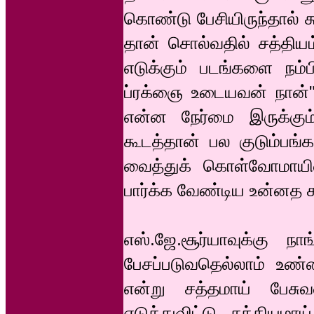
கொண்டு பேசியிருந்தால் க
தான் சொல்வதில் சத்தியம
எடுக்கும் படங்களை நம்
ப்ரக்ஞை உடையவன் நான்" 
என்ன நேர்மை இருக்கும
கூடத்தான் பல குடும்பங்க
வைத்துக் கொள்வோமாயின் 
பார்க்க வேண்டிய உன்னத 
எஸ்.ஜே.சூர்யாவுக்கு நா
பேசப்படுவதெல்லாம் உண்
என்று சத்தமாய் பேசு
எடுத்துவிட்டு சத்தியமா