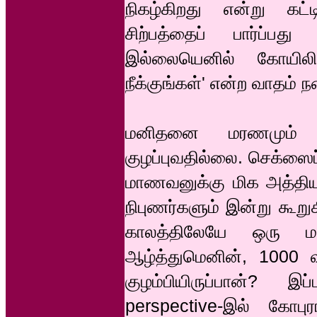
நிகழ்கிறது என்று கட்
சிற்பத்தைப் பார்ப்
இல்லையெனில் கோயிலி
நீக்குங்கள்' என்ற வாதம் ந
மனிதனை மரணமும் செ
குழப்புவதில்லை. செக்ஸைப் 
மாணவனுக்கு மிக அத்திய
நிபுணர்களும் இன்று கூறுக
காலத்திலேயே ஒரு ம
ஆழ்த்துமெனின், 1000 வ
குழம்பியிருப்பான்? இப
perspective-இல் கோப