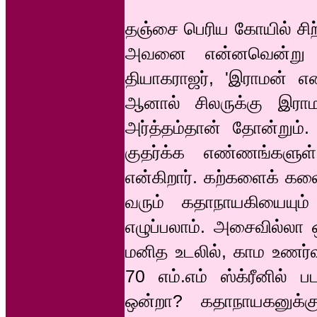
தஞ்சை பெரிய கோயில் சிற
அவனை என்னவென்று 
தியாகராஜர், 'இராமன் என
ஆனால் சிலருக்கு இரா
அர்த்தம்தான் தோன்றும்.
குதர்க்க எண்ணங்களுள
என்கிறார். கற்களைக் கல
வரும் கதாநாயகியையு
எழுப்பலாம். அசைவில்லா 
மனித உடலில், காம உணர
70 எம்.எம் ஸ்க்ரீனில் ப
ஒன்றா? கதாநாயகனுக்கு