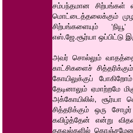
சம்பந்தமான சிற்பங்கள் வ
மொட்டைத்தலைக்கும் முழங
சிற்பங்களையும் 'நியூ
எஸ்.ஜே.சூர்யா ஒப்பிட்டு 
அவர் சொல்லும் வாதத்தை,
காட்சிகளைச் சித்தரிக்க
கோயிலுக்குப் போகிறோம
தேடினாலும் ஏமாற்றமே மி
அக்கோயிலில், சூர்யா ச
சித்தரிக்கும் ஒரு சோழர
கவிழ்த்தேன் என்று வித
தகவல்களில் கொஞ்சமேனும்