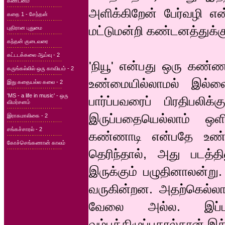
கண்டனம்
அளிக்கிறேன் பேர்வழி என
கதை 1 - சேந்தன்
மட்டுமன்றி கண்டனத்துக்கு
புதிரான புதுமை
கந்தன் குடைவரை
கட்டடக்கலை ஆய்வு - 2
'நியூ' என்பது ஒரு கண்ண
கருங்கல்லில் ஒரு காவியம் - 2
உண்மையில்லாமல் இல்
இது கதையல்ல கலை - 2
'MS - a life in music' - ஒரு
பார்ப்பவரைப் பிரதிபலிக
விமர்சனம்
இருப்பதையெல்லாம் ஒளி
இராகமாலிகை - 2
சங்கச்சாரல் - 2
கண்ணாடி என்பதே உண்மை
கோச்செங்கணான் காலம்
தெரிந்தால், அது படத்த
இருக்கும் பழுதினாலன்ற
வருகின்றன. அதற்கெல்லா
வேலை அல்ல. இப்படத்
வம்புக்கிழுப்பதால்தான் இ