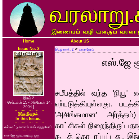
Home
About US
Issue No. 2
>
இதழ் எண். 2
கதைநேரம்
எஸ்.ஜே ச
சமீபத்தில் வந்த 'நியூ'
இதழ் 2
ஏற்படுத்தியுள்ளது. பட
[ செப்டம்பர் 15 - அக்டோபர் 14,
2004 ]
'அசிங்கமான' அர்த்தம்
இந்த இதழில்..
In this Issue..
காட்சிகள் நிறைந்திருப்ப
கல்வெட்டுகளைக் காப்பாற்றுவோம்
கூடத் தொடரப்பட்டது. இந்
எஸ்.ஜே சூர்யாவுக்கு ஒரு