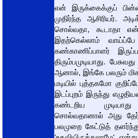
என் இருக்கைக்குப் பின்
முதிர்ந்த ஆசிரியர். அடி
சொல்வதா, கூடாதா என்ற 
இதற்கெல்லாம் வாய்ப்
கண்காணிப்பாளர் இருப்ப
திரும்பமுடியாது. பேசுவத
ஆனால், இங்கே பலரும் மி
மடியில் புத்தகமோ குறிப்
இடப்புறம் இருந்து எழுதிய
கண்டறிய முடியாது த
சொல்வதானால் அது தேர்வ
பலமுறை கேட்டுத் தளர்ந்த
'உதவியிருக்கலாமே' என்ற