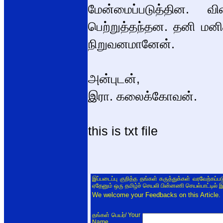
மேன்மைப்படுத்தின. 
பெற்றுத்தந்தன. தனி ம
நிறுவனமானேன்.
அன்புடன்,
இரா. கலைக்கோவன்.
this is txt file
இப்படைப்பு குறித்த தங்கள் கருத்துக்கள் வரவேற்கப்
ஏதேனும் ஒரு தமிழ்ச் செயலி பின்னணி செயல்பாட்டில் 
We welcome your Feedbacks on this Article.
/ Your
தங்கள் பெயர்
Name