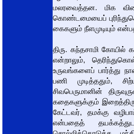
மலரவைத்தன. மிக விர
கொண்டமையைப் புரிந்துகொ
கைகளும் நீளமுடியும் என்
திரு. கந்தசாமி கோயில் க
என்றாலும், தெரிந்துகொ
உருவங்களைப் பார்த்து ந
பணி முடித்ததும், சிற
சிவபெருமானின் திருவுர
கதைகளுக்கும் இறைத்திரு
கேட்டவர், தமக்கு வழிபா
என்பதைத் தயக்கத்து
சொல்லிக்கொடுத்த மந்த