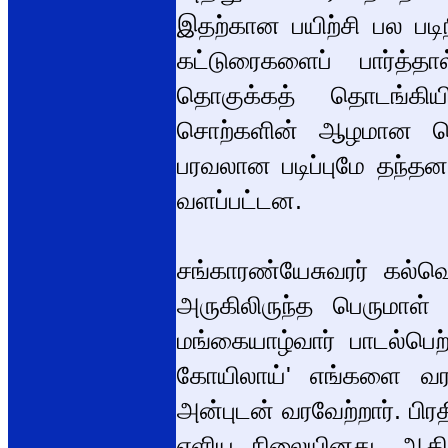
இதற்கான பயிற்சி பல ப
கட்டுரைகளைப் பார்த்
தொகுக்கத் தொடங்கியிர
சொற்களின் ஆழமான பொரு
பரவலான படிப்புமே தந்த
வளப்பட்டன.
சங்காரண்யேசுவரர் கல்வெ
அருகிலிருந்த பெருமாள்
மங்கையாழ்வார் பாடல்பெற
கோயிலாய்' எங்களை வரவே
அன்புடன் வரவேற்றார். பி
எளிய நிலையினது. ஆதித்