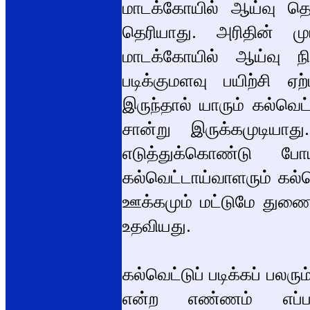
மாடக்கோயில் ஆய்வு தொட
தெரியாது. அரிதின் முய
மாடக்கோயில் ஆய்வு ந
படிக்குமளவு பயிற்சி ஏற்
இருந்தால் யாரும் கல்வெட
சான்று இருக்கமுடியாத
எடுத்துக்கொண்டு போய
கல்வெட்டாய்வாளரும் கல்வெ
ஊக்கமும் மட்டுமே துணைநி
உதவியது.
கல்வெட்டுப் படிக்கப் பல
என்ற எண்ணம் எப்படி