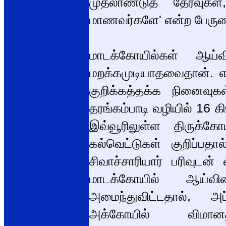
முதலாண்டுத் தேர்வுகள
மாணவர்களே' என்ற பேருண்
மாடக்கோயில்கள் ஆய்
மறக்கமுடியாதவைதான். என
குறிக்கத்தக்க நினைவு
தரங்கம்பாடி வழியில் 16 
இவ்வூரிலுள்ள திருக்க
கல்வெட்டுகள் குறிப்பத
சிவாச்சாரியார் பரிவுடன்
மாடக்கோயில் ஆய்வி
அமைந்துவிட்டதால், அ
அக்கோயில் விமா