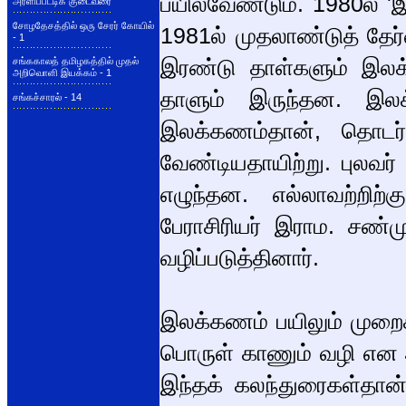
பயிலவேண்டும். 1980ல் 'இ
அரளிப்பட்டிக் குடைவரை
சோழதேசத்தில் ஒரு சேரர் கோயில்
1981ல் முதலாண்டுத் தேர
- 1
இரண்டு தாள்களும் இலக்
சங்ககாலத் தமிழகத்தில் முதல்
அறிவொளி இயக்கம் - 1
தாளும் இருந்தன. இலக
சங்கச்சாரல் - 14
இலக்கணம்தான், தொடர்ப
வேண்டியதாயிற்று. புலவர்
எழுந்தன. எல்லாவற்றிற்
பேராசிரியர் இராம. சண்
வழிப்படுத்தினார்.
இலக்கணம் பயிலும் முறைக
பொருள் காணும் வழி என 
இந்தக் கலந்துரைகள்தான