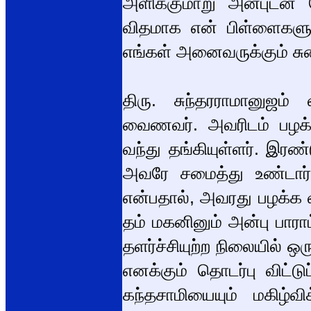
அளிக்குமாறு அன்புடன் 
விதமாக என் பிள்ளைகளுக
எங்கள் அனைவருக்கும் சு
திரு. சுந்தரராமானுஜம்
வைணவர். அவரிடம் பழக்க
வந்து தங்கியுள்ளர். இரண்
அவரே சமைத்து உண்டார்
என்பதால், அவரது பழக்க
தம் மகனினும் அன்பு பாரா
தளர்ச்சியுற்ற நிலையில் ஒர
எனக்கும் தொடர்பு விட்ட
கந்தசாமியையும் மகிழ்வி