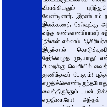
விளக்கியதும் புரிந்
வேண்டினார். இரண்டாம் ந
இலக்கணத் தேர்வுக்கு அவர
வந்த கண்காணிப்பாளர் ச
'நீங்கள் எல்லாம் ஆசிரியர
இருந்தால் கொடுத்துவிட
தேர்வெழுத முடியாது' என
அறைக்கு வெளியில் வைத்
துணிந்தவர் போலும்! புத
எழுதிக்கொண்டிருந்தபோது
வைத்திருந்தும் பயன்படு
எழுதினாரோ! அந்தக் க