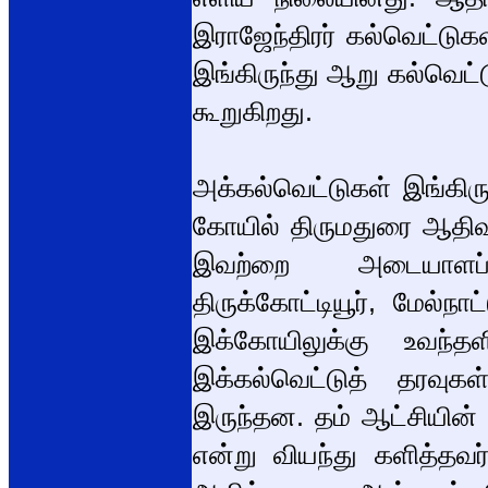
இராஜேந்திரர் கல்வெட்டுக
இங்கிருந்து ஆறு கல்வெட்
கூறுகிறது.
அக்கல்வெட்டுகள் இங்கிருந
கோயில் திருமதுரை ஆதிவர
இவற்றை அடையாளப்பட
திருக்கோட்டியூர், மேல்ந
இக்கோயிலுக்கு உவந்த
இக்கல்வெட்டுத் தரவுகள
இருந்தன. தம் ஆட்சியின
என்று வியந்து களித்தவர