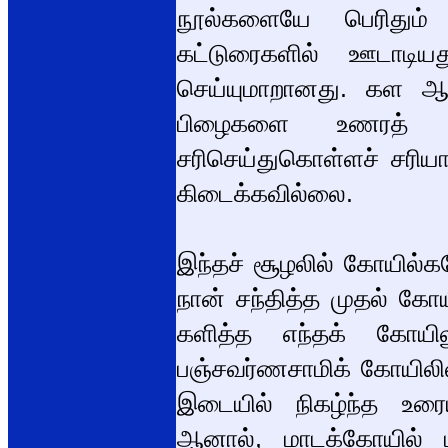
நூல்களையே பெரிதும் 
கட்டுரைகளில் ஊடாடிய
செய்யுமாறானது. கள ஆய்
பிழைகளை உணரத் தொ
சரிசெய்துகொள்ளச் சரி
கிடைக்கவில்லை.
இந்தச் சூழலில் கோயில்க
நான் சந்தித்த முதல் கோய
களித்த எந்தக் கோயி
பஞ்சவர்ணசாமிக் கோயிலில
இடையில் நிகழ்ந்த உ
ஆனால், மாடக்கோயில்