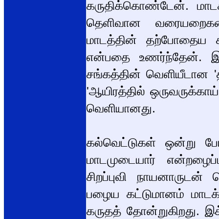
கருதிக்கொண்டேன். மாடக்
தெளிவான வரையறைகளைப
மாடத்தின் தற்போதைய க
என்பதை உணர்ந்தேன். இக
சங்கத்தின் வெளியீடான 'த
'ஆயிரத்தில் ஒருவருக்கா
வெளியானது.
கல்வெட்டுகள் ஒன்று 
மாடமுடையார் என்றழைப
சிறப்புவி நாயனாருடன் 
பழைய கட்டுமானம் மாடக்
கருதத் தோன்றுகிறது. இக