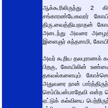
ஆக்கூரிலிருந்து 2 க
சங்காரண்யேசுவரர் கோய
திரு.வைத்தியநாதன் கோயி
அடைந்து அவரை அழைத்து
இளைஞர் கந்தசாமி, கோயில
அவர் கூறிய தலபுராணக்
பிறகு, கோயிலின் உண்மை
தகவல்களையும் கோச்செங்
அதுவரை நான் பார்த்திருந
செம்பியன்மாதேவி என்ற ப
ஏட்டுக் கல்வியை பெற்றிர