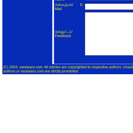
/ E-
மின்னஞ்சல்
Mail
/
பின்னூட்டம்
Feedback
(C) 2004, varalaaru.com. All articles are copyrighted to respective authors. Unaut
authors or varalaaru.com are strictly prohibited.