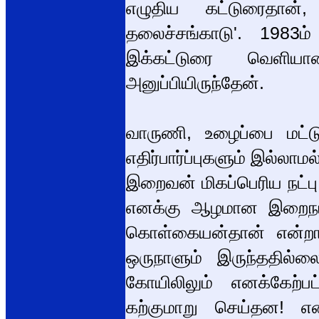
எழுதிய கட்டுரைதான்
தலைச்சங்காடு'. 1983ம
இக்கட்டுரை வெளியா
அனுப்பியிருந்தேன்.
வாருணி, உழைப்பை மட்ட
எதிர்பார்ப்புகளும் இல்ல
இறைவன் மிகப்பெரிய நட்பு
எனக்கு ஆழமான இறைநம்ப
கொள்கையன்தான் என்றால
ஒருநாளும் இருந்ததில
கோயிலிலும் எனக்கேற்
கற்குமாறு செய்தன! 