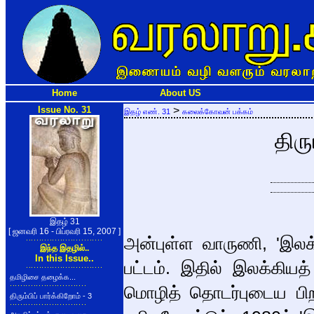
Home
About US
Issue No. 31
>
இதழ் எண். 31
கலைக்கோவன் பக்கம்
திரு
இதழ் 31
[ ஜனவரி 16 - பிப்ரவரி 15, 2007 ]
அன்புள்ள வாருணி, 'இலக
இந்த இதழில்..
In this Issue..
பட்டம். இதில் இலக்கிய
தமிழிசை தழைக்க...
மொழித் தொடர்புடைய பிற
திரும்பிப் பார்க்கிறோம் - 3