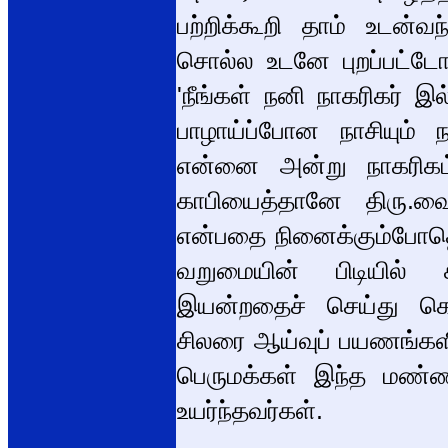
பற்றிக்கூறி தாம் உடன்
சொல்ல உடனே புறப்பட்டோ
'நீங்கள் நனி நாகரிகர் இ
பாழாய்ப்போன நாசியும் ந
என்னை அன்று நாகரிகம
காபியைத்தானே திரு.வைத
என்பதை நினைக்கும்போதெ
வறுமையின் பிடியில் சி
இயன்றதைச் செய்து கொண
சிலரை ஆய்வுப் பயணங்களில
பெருமக்கள் இந்த மண
உயர்ந்தவர்கள்.