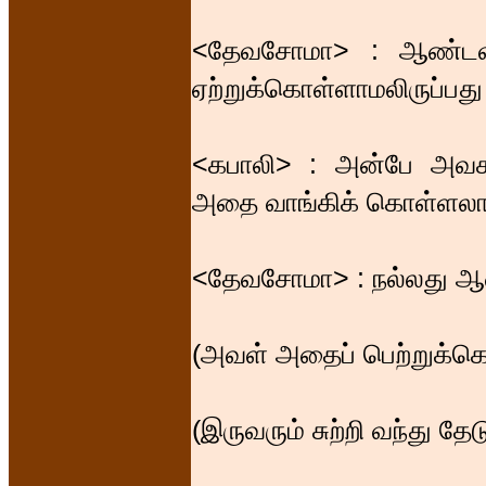
<தேவசோமா> : ஆண்டவன
ஏற்றுக்கொள்ளாமலிருப்பது
<கபாலி> : அன்பே அவசர
அதை வாங்கிக் கொள்ளலா
<தேவசோமா> : நல்லது 
(அவள் அதைப் பெற்றுக்கொ
(இருவரும் சுற்றி வந்து தேட