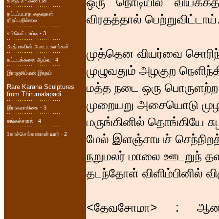
ஒரு நொடியில் வியக்கத
கதை 3 - கண்டன்
தட்டப்படாத கதவுகள்
விரதத்தால் பெற்றுவிட்டாய
திறப்பதில்லை
கல்வெட்டாய்வு - 3
ஆத்மாவின் அடையாளங்கள்
முத்தென வியர்வை சொரிந்த
கட்டடக்கலை ஆய்வு - 4
முழுவதும் அழகுற நெளிந்தி
இராஜசிம்மன் இரதம்
மத்த நடை ஒரு பொருளற்ற 
Rare Karana Sculptures
from Thirumalapadi
முறையறு அசையொடு முழ
இராகமாலிகை - 3
மருங்கினில் தொங்கியே சு
சங்கச்சாரல் - 4
கோச்செங்கணான் யார் - 2
மேல் இளஞ்சாயச் செந்நிறத
நறுமலர் மாலை ஊடறுந் தளர
தடந்தோள் விளிம்பினில் வி
<தேவசோமா> : ஆண்டவ