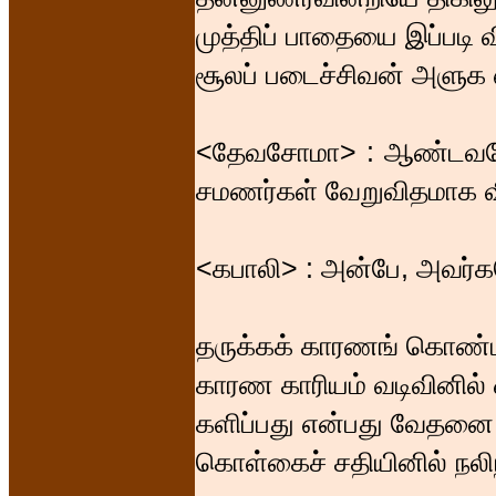
முத்திப் பாதையை இப்படி வ
சூலப் படைச்சிவன் அளுக எ
<தேவசோமா> : ஆண்டவனே, அ
சமணர்கள் வேறுவிதமாக வி
<கபாலி> : அன்பே, அவர்கள
தருக்கக் காரணங் கொண்ட
காரண காரியம் வடிவினில
களிப்பது என்பது வேதன
கொள்கைச் சதியினில் நலிந்