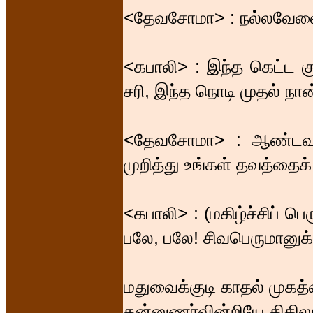
<தேவசோமா> : நல்லவேளை
<கபாலி> : இந்த கெட்ட கு
சரி, இந்த நொடி முதல் நான்
<தேவசோமா> : ஆண்டவன
முறித்து உங்கள் தவத்தை
<கபாலி> : (மகிழ்ச்சிப் ப
பலே, பலே! சிவபெருமானுக்க
மதுவைக்குடி காதல் முகத்
தன்னுணர்வின்றியே திகில