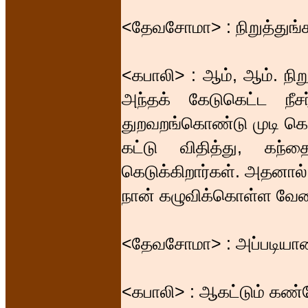
<தேவசோமா> : நிறுத்துங்கள
<கபாலி> : ஆம், ஆம். நிறு
அந்தக் கேடுகெட்ட நீசர
துறவறங்கொண்டு முடி கொய
கட்டு விதித்து, கந்
கெடுக்கிறார்கள். அதனால்
நான் கழுவிக்கொள்ள வேண்
<தேவசோமா> : அப்படியான
<கபாலி> : ஆகட்டும் கண்ண