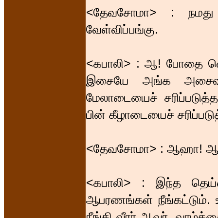
<தேவசோமா> : நமது பி
வேள்விப்பங்கு.
<கபாலி> : ஆ! போதை வெற
இசையே அங்க அசைவு,
மேலாடையைச் சரிப்படுத்
பின் கீழாடையைச் சரிப்பட
<தேவசோமா> : ஆஹா! ஆண்
<கபாலி> : இந்த தெய
ஆபரணங்கள் நீங்கட்டும்.
நீங்கி வீரர் ஆவர். வாழ்க