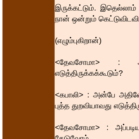
இருக்கட்டும். இதெல்லாம
நான் ஒன்றும் கெட்டுவிடவ
(எழும்புகிறான்)
<தேவசோமா> : ஆண
எடுத்திருக்கக்கூடும்?
<கபாலி> : அன்பே அதிலே
புத்த துறவியாவது எடுத்தி
<தேவசோமா> : அப்படியான
தேடுவோம்.