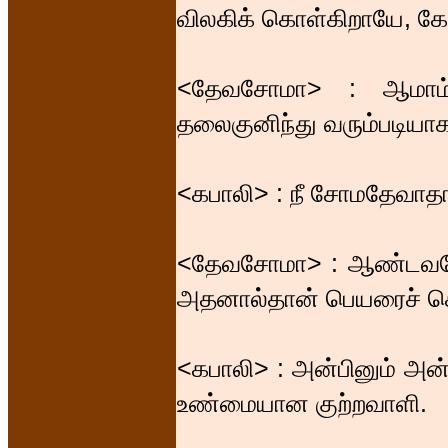
விலகிக் கொள்கிறாயே, 
<தேவசோமா> : ஆமாம்,
தலைகுனிந்து வரும்படியாக
<கபாலி> : நீ சோமதேவாத
<தேவசோமா> : ஆண்டவனே,
அதனால்தான் பெயரைச் சொ
<கபாலி> : அன்பினும் அன
உண்மையான குற்றவாளி.