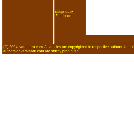
/
பின்னூட்டம்
Feedback
(C) 2004, varalaaru.com. All articles are copyrighted to respective authors. Unaut
authors or varalaaru.com are strictly prohibited.