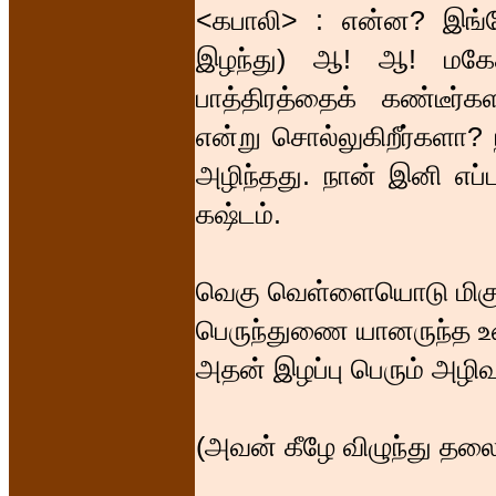
<கபாலி> : என்ன? இங்க
இழந்து) ஆ! ஆ! மகேசு
பாத்திரத்தைக் கண்டீர்
என்று சொல்லுகிறீர்களா
அழிந்தது. நான் இனி எப்
கஷ்டம்.
வெகு வெள்ளையொடு மிகு 
பெருந்துணை யானருந்த 
அதன் இழப்பு பெரும் அழிவ
(அவன் கீழே விழுந்து தலை