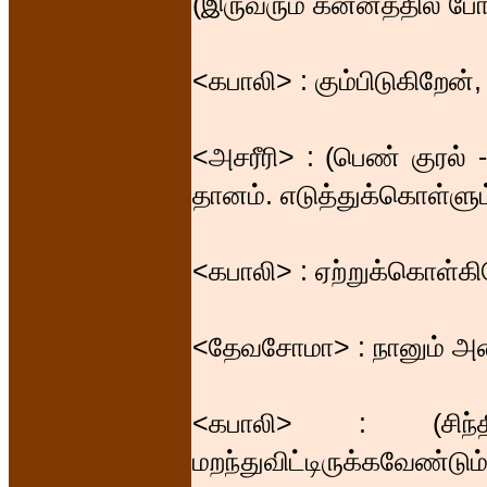
(இருவரும் கன்னத்தில் போ
<கபாலி> : கும்பிடுகிறேன
<அசரீரி> : (பெண் குரல்
தானம். எடுத்துக்கொள்ளும
<கபாலி> : ஏற்றுக்கொள்
<தேவசோமா> : நானும் அ
<கபாலி> : (சிந்
மறந்துவிட்டிருக்கவேண்டும்.