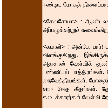
ஈண்டிய மோகத் திளைப்பால
<தேவசோமா> : ஆண்டவனே
அப்பழுக்கற்றுச் சுவைக்கிற
<கபாலி> : அன்பே, பார்! 
விளங்குகிறது. இங்கிரு
அதுதான் வேள்விக் குண்
புண்ணியப் பாத்திரங்கள்.
நைவேத்தியங்கள். போதைப் 
சாம வேத கீதங்கள். த
கடைக்காரர்கள் வேள்வி நேர