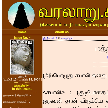
Home
About US
Issue No. 4
>
இதழ் எண். 4
கதைநேரம்
மத்
(அப்பொழுது கபாலி தனது 
இதழ் 4
[ நவம்பர் 15 - டிஸம்பர் 14, 2004 ]
இந்த இதழில்..
In this Issue..
<கபாலி> : (குடிபோதை
தரவுகளைத் தொகுப்போம்
ஒருவன் தான் விரும்பி
மத்தவிலாச அங்கதம் - 2