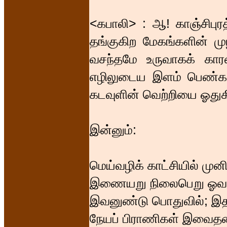
<கபாலி> : ஆ! காஞ்சிபுரத
தங்குகிற மேகங்களின் மு
வசந்தமே உருவாகக் கார
எழிலுடைய இளம் பெண்களி
கடவுளின் வெற்றியை ஓது
இன்னும்:
மெய்வழிக் காட்சியில் முன
இணையறு நிலைபெறு ஓவாக்
இவனுண்டு பொதுவில்; இதன
நேயப் பிராணிகள் இவைத