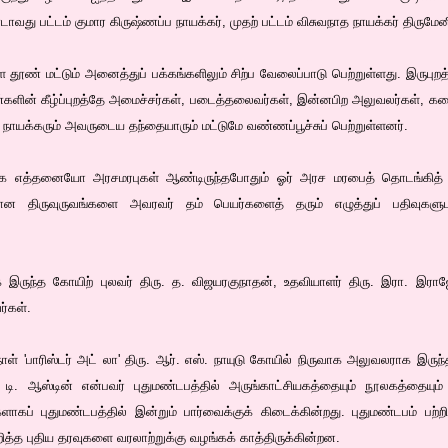
டாவது பட்டம் குமார கிருஷ்ணப்ப நாயக்கர், முதற் பட்டம் விசுவநாத நாயக்கர் திருமே
ள தூண் மட்டும் அனைத்துப் பக்கங்களிலும் சிற்ப வேலைப்பாடு பெற்றுள்ளது. இருபுறத்
களின் கீழ்ப்புறத்தே அமைச்சர்கள், படைத்தலைவர்கள், இன்னபிற அலுவலர்கள், கலை
ை நாயக்கரும் அவருடைய தந்தையாரும் மட்டுமே வண்ணப்பூச்சுப் பெற்றுள்ளனர்.
ாக எத்தனையோ அரசமரபுகள் ஆண்டிருந்தபோதும் ஓர் அரச மரபைத் தொடங்கித் தொட
ாலான திருவுருவங்களை அவரவர் தம் பெயர்களைத் தரும் எழுத்துப் பதிவுகள
ாக இருந்த கோயிற் புலவர் திரு. த. விஜயரகுநாதன், உதவியாளர் திரு. இரா. இரா
ர்கள்.
 நாள் 'பாரிஸ்டர் அட் லா' திரு. ஆர். எஸ். நாயுடு கோயில் நிருவாக அலுவலராக 
ி. ஆஸ்டின் என்பவர் புதுமண்டபத்தில் அருங்காட்சியகத்தையும் நூலகத்தையும்
ாகப் புதுமண்டபத்தில் இன்றும் பார்வைக்குக் கிடைக்கின்றது. புதுமண்டபம் பற்
றித்த புதிய தரவுகளை வரலாற்றுக்கு வழங்கக் காத்திருக்கின்றன.