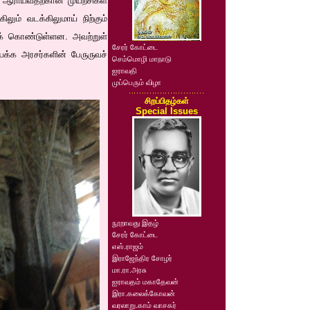
 ஆராய்வதற்கான முயற்சிகள்
ும் வடக்கிலுமாய் நிற்கும்
கக் கொண்டுள்ளன. அவற்றுள்
சேரர் கோட்டை
யக்க அரசர்களின் பேருருவச்
செம்மொழி மாநாடு
ஐராவதி
முப்பெரும் விழா
சிறப்பிதழ்கள்
Special Issues
நூறாவது இதழ்
சேரர் கோட்டை
எஸ்.ராஜம்
இராஜேந்திர சோழர்
மா.ரா.அரசு
ஐராவதம் மகாதேவன்
இரா.கலைக்கோவன்
வரலாறு.காம் வாசகர்