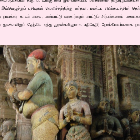
இணைஆணையர் திரு. ப. இராஜாவின் முன்னிலையில் அரசர்களின் திருவுருவங்களை
்வெழுத்துப் பதிவுகள் வெளிச்சத்திற்கு வந்தன. மண்டப நடுக்கூடத்தின் தெற்கில
 நாயக்கர் காலக் கலை, பண்பாட்டு வரலாற்றைக் காட்டும் சிற்பங்களைப் பலவா
து தூண்களிலும் தெற்கில் ஐந்து தூண்களிலுமாக எதிரெதிர் நோக்கியவர்களாக நா