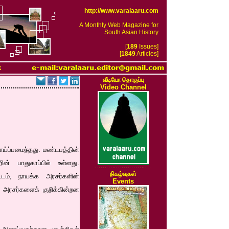
http://www.varalaaru.com
A Monthly Web Magazine for
South Asian History
[
189
Issues]
[
1849
Articles]
k
வீடியோ தொகுப்பு
Video Channel
ய்ப்பமைந்தது. மண்டபத்தின்
ின் பாதுகாப்பில் உள்ளது.
நிகழ்வுகள்
கூடம், நாயக்க அரசர்களின்
Events
 அரசர்களைக் குறிக்கின்றன