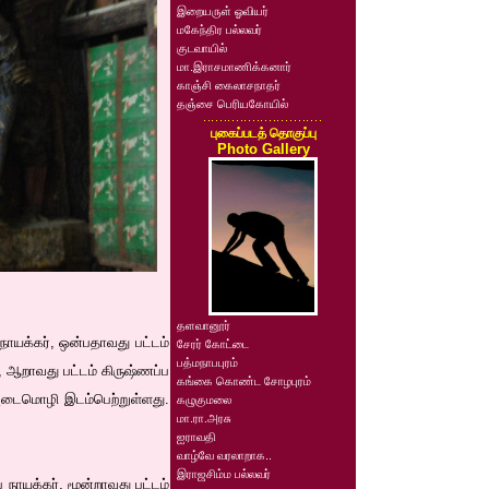
இறையருள் ஓவியர்
மகேந்திர பல்லவர்
குடவாயில்
மா.இராசமாணிக்கனார்
காஞ்சி கைலாசநாதர்
தஞ்சை பெரியகோயில்
புகைப்படத் தொகுப்பு
Photo Gallery
தளவானூர்
நாயக்கர், ஒன்பதாவது பட்டம்
சேரர் கோட்டை
பத்மநாபபுரம்
ர், ஆறாவது பட்டம் கிருஷ்ணப்ப
கங்கை கொண்ட சோழபுரம்
 அடைமொழி இடம்பெற்றுள்ளது.
கழுகுமலை
மா.ரா.அரசு
ஐராவதி
வாழ்வே வரலாறாக..
இராஜசிம்ம பல்லவர்
 நாயக்கர், மூன்றாவது பட்டம்