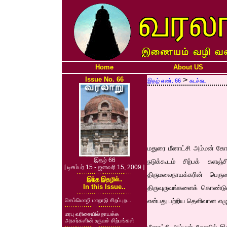
Home
About US
Issue No. 66
>
இதழ் எண். 66
சுடச்சுட
மதுரை மீனாட்சி அம்மன் கோ
இதழ் 66
நடுக்கூடம் சிற்பக் களஞ்
[ டிசம்பர் 15 - ஜனவரி 15, 2009 ]
திருமலைநாயக்கரின் பெரும
இந்த இதழில்..
In this Issue..
திருவுருவங்களைக் கொண்டு
செம்மொழி மாநாடு சிறப்புற...
என்பது பற்றிய தெளிவான எழு
மரபு வரிசையில் நாயக்க
அரசர்களின் உருவச் சிற்பங்கள்