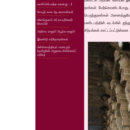
மீனாட்சி அம்மன் கோயில் 
வாசிப்பில் வந்த வரலாறு - 1
நாங்கள் மேற்கொண்டபோது, இவ
சோழர் கால ஆடலாசான்கள்
பெருந்தூண்கள் அனைத்துமே
விளங்குளம் அட்சயபுரீசுவரர்
மண்டபத்தின் வடக்கில் ஐந்
கோயில்
சிற்பங்கள் காட்டப்பட்டுள்ளன.
அதிசய ராஜம்! அபூர்வ ராஜம்!
இரண்டு சந்தோஷங்கள்
மீன்கொத்தியும் பரணரும்
(தமிழரின் அறுவை சிகிச்சைப்
பதிவு)