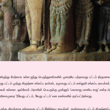
லிருந்து மேற்காக உள்ள ஐந்து பெருந்தூண்களில் முறையே பத்தாவது பட்டம் திருமலை
ாவது பட்டம் முத்து கிருஷ்ண ரங்கப்ப நாக்கர், ஏழாவது பட்டம் கஸ்தூரி ரங்கப்ப நாயக்க
வங்கள் உள்ளன. ஒவ்வோர் அரசரின் பெயருக்கு முன்னும் 'மகாராஜ மானிய ராஜ' என்ற
வரிசைமுறை '10வது பட்டம், 9வது பட்டம்' என எண்களில் தரப்பட்டுள்ளது.
ருந்து கிழக்காக ஐந்தாவது பட்டம் இலிங்கம நாயக்கர், நான்காவது பட்டம் கிருஷ்ணப்ப