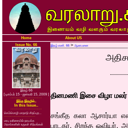
Home
About US
Issue No. 66
>
இதழ் எண். 66
ஆலாபனை
அதிசய
இதழ் 66
தினமணி இசை விழா மலர் 
[ டிசம்பர் 15 - ஜனவரி 15, 2009 ]
இந்த இதழில்..
In this Issue..
செம்மொழி மாநாடு சிறப்புற...
சங்கீத கலா ஆசார்யா எஸ
மரபு வரிசையில் நாயக்க
பாடகர், சிறந்த ஓவியர்,
அரசர்களின் உருவச் சிற்பங்கள்