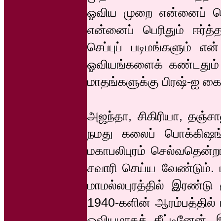
ஓவிய முறை என்னைப் பெ
என்னைப் பெரிதும் ஈர்த்
செப்புப் படிமங்களும் எ
ஓவியங்களைக் கண்டதும்
மாதங்களுக்கு பிரஷ்-ஐ க
அஜந்தா, சிகிரியா, தஞ்சாவ
நமது கலைப் பொக்கிஷங
மகாபலிபுரம் செல்வதென்றா
சவாரி செய்ய வேண்டும். 
மாமல்லபுரத்தில் இரண்டு
1940-களின் ஆரம்பத்தில் 
ஓவியமாகத் தீட்டினேன்.