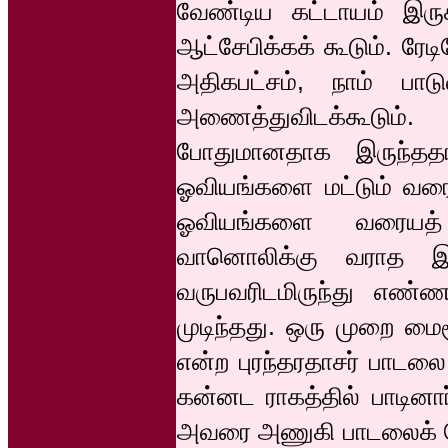
வேண்டிய கட்டாயம் இருக்
ஆட்சேபிக்கக் கூடும். ர
அதிகபட்சம், நாம் பா
அணைத்துவிடக்கூடும
போதுமானதாக இருந்ததால
ஓவியங்களை மட்டும் வரை
ஓவியங்களை வரையத்
வானொலிக்கு வராத இ
வருபவரிடமிருந்து எண
முடிந்தது. ஒரு முறை மைச
என்ற புரந்தரதாசர் பாடலை
கன்னட ராகத்தில் பாடினார
அவரை அணுகி பாடலைக் கேட