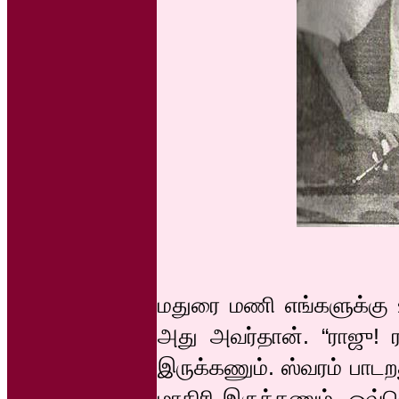
மதுரை மணி எங்களுக்கு உ
அது அவர்தான். “ராஜு! ரா
இருக்கணும். ஸ்வரம் பாடறத
மாதிரி இருக்கணும். ஒவ்