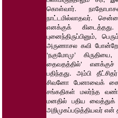
கொள்வார். நாதோபா
நாட்டமில்லாதவர். செ
எனக்குக் கிடைத்தது
புனைந்திருப்பினும், பெ
அருணாசல கவி போன்றோரி
‘நகுமோமு’ கிருதியை,
தைவதத்தில்’ எனக்குச்
பதிந்தது. அம்பி தீட்சித
சிவனோ பேனாவைக் கையா
சங்கதிகள் மலர்ந்த வண
மனதில் பதிய வைத்துக்
அறிமுகப்படுத்தியவர் என்