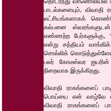
தொடர்ந்து வானொலியில் 
பாடல்களையும், விவாதி ர
லட்சியங்களாகக் கொண்
கல்பனை ஸ்வரங்களுடன் 
எண்ணற்ற பேர்களுக்கு, “
என்று சத்தியம் வாங்கி
சொல்லிக் கொடுத்துள்ளேன
பலர் கோடீஸ்வர ஐயரின
நிறைவாக இருக்கிறது.
விவாதி ராகங்களைப் பாட
பொய்யை என் வாழ்வே எ
விவாதி ராகங்களைப் ப