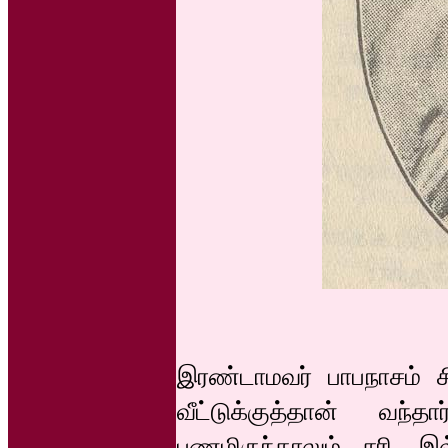
இரண்டாமவர் பாபநாசம் ச
வீட்டுக்குத்தான் வ
பணமிருந்தாலும் சரி, இல