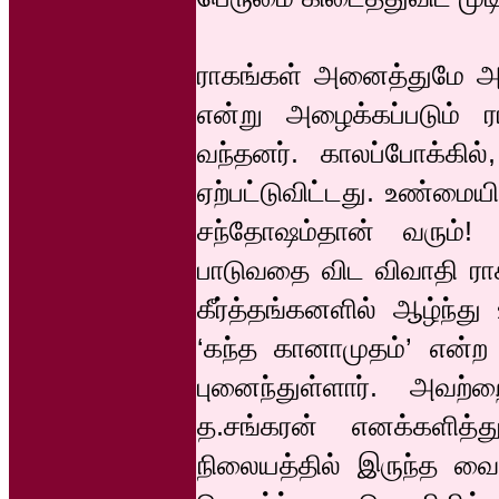
ராகங்கள் அனைத்துமே அற
என்று அழைக்கப்படும்
வந்தனர். காலப்போக்கி
ஏற்பட்டுவிட்டது. உண்மை
சந்தோஷம்தான் வரும்!
பாடுவதை விட விவாதி ராக
கீர்த்தங்கனளில் ஆழ்ந்த
‘கந்த கானாமுதம்’ என்ற 
புனைந்துள்ளார். அவ
த.சங்கரன் எனக்களித்
நிலையத்தில் இருந்த வை