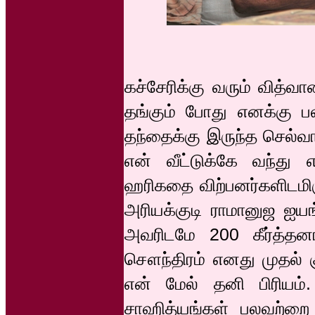
கச்சேரிக்கு வரும் வித்வான
தங்கும் போது எனக்கு பல
தந்தைக்கு இருந்த செல்வா
என் வீட்டுக்கே வந்த
ஹரிகதை விற்பனர்களிடமிர
அரியக்குடி ராமானுஜ ஐயங
அவரிடமே 200 கீர்த்த
சௌந்திரம் எனது முதல் 
என் மேல் தனி பிரியம
சாஹித்யங்கள் பலவற்றை 