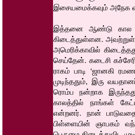
இசையமைக்கவும் அநேக வா
இத்தனை ஆண்டு கால க
கிடைத்துள்ளன. அவற்றுள் 
அமெரிக்காவில் கிடைத்தத
செய்தேன். கடைசி கச்சேரி
ராகம் பாடி ‘ஜானகி ரமண’
முடிந்ததும், இரு வயதான
ரொம்ப நன்றாக இருந்தது
காலத்தில் நாங்கள் கேட
என்றனர். நான் பாடுவத
பிள்ளையின் ஞாபகம் வந
பெருமை கிடைத்துவிட முடி