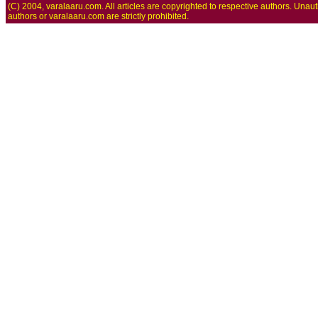
(C) 2004, varalaaru.com. All articles are copyrighted to respective authors. Unaut
authors or varalaaru.com are strictly prohibited.