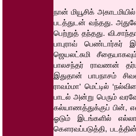
நான் மியூசிக் அகாடமியில்
படத்துடன் வந்தது. அதுவே
பெற்றுத் தந்தது. வி.சாந
பாபுராவ் பெண்டார்கர் 
ஜெயலட்சுமி சீதையாகவும
பாலசந்தர் ராவணன் தர்ப
இதுதான் பாபநாசம் சி
ராவம்மா’ மெட்டில் ‘நல்வ
பாடல் அன்று பெரும் வரவே
கல்யாணத்துக்குப் பின், 
ஓடும் இடங்களில் எல்ல
கௌரவப்படுத்தி, படத்தி