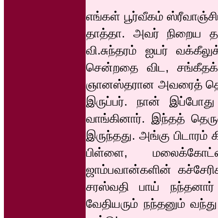
எங்கள் பூர்வீகம் ஸ்ரீவாஞ்
தாத்தா. அவர் நிறைய தமி
வி.சுந்தரம் ஐயர் வக்கீலுக
சென்றதை விட, சங்கீதக்
ஞானஸ்தரான அவரைத் தெடி
இருப்பர். நான் இப்போத
வாங்கினார். இந்தத் தெரு
இருந்தது. அங்கு பிடாரம் 
பிள்ளை, மலைக்கோட
ஜாம்பவான்களின் கச்சேரி
சரஸ்வதி பாய் நந்தனார
வேதியரும் நந்தனும் வந்து