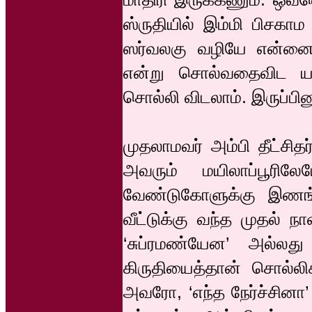
ஸ்ருதியில் இம்மி பிசகாம
ஸர்வலகு வழியே என்னைப் 
என்று சொல்வதைவிட யார
சொல்லி விடலாம். இருப்பினு
முதலாமவர் அம்பி தீட்சிதர்
அவரும் மயிலாப்பூரில
வேண்டுகோளுக்கு இணங்க
வீட்டுக்கு வந்த முதல் ந
‘சுப்ரமண்யேன’ அல்லது 
கிருதியைத்தான் சொல்லிக
அவரோ, ‘எந்த நேர்ச்சினா’