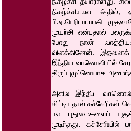
நிகழ்ச்சி தயாரானது. சி
நிகழ்ச்சியான அதில்,
பி.ஏ.பெரியநாயகி முதலா
முயற்சி என்பதால் பலருக
போது நான் வாத்தியக்கா
விளக்கினேன். இதனைக
இந்திய வானொலியில் சேரச்
திருப்புமு¨னெயாக அமைந்
அகில இந்திய வானொலிய
கிட்டியதால் கச்சேரிகள் 
பல புதுமைகளைப் புகுத்த
முடிந்தது. கச்சேரியில்