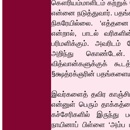
கௌரியம்மாளிடம் கற்றுக்
என்னை நடுத்துவார். பதங்
நிகரேயில்லை. ‘எத்தனை
என்றால், பாடல் வரிகளின
பரிமளிக்கும். அவரிடம் 
அறிந்து கொண்டேன்.
வித்வான்களுக்குக் கூட
§க்ஷத்ரக்ஞரின் பதங்களைய
இவர்களைத் தவிர காஞ்சிப
என்னுள் பெரும் தாக்கத்
கச்சேரிகளில் இருந்து
நாயினாப் பிள்ளை ‘அம்ப ப