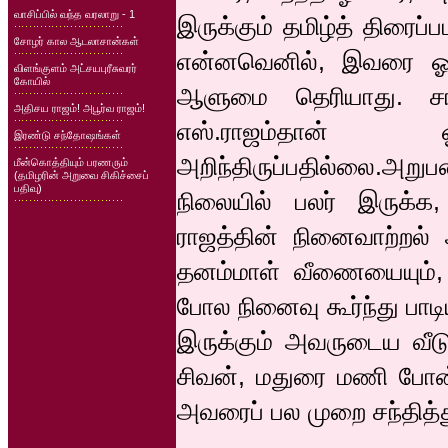
வாசிப்பில் வந்த வரலாறு - 1
இருக்கும் தமிழ்த் திரைப
சோழர் கால ஆடலாசான்கள்
என்னவெனில், இவரை ஓவி
விளங்குளம் அட்சயபுரீசுவரர்
கோயில்
ஆளுமை தெரியாது. சங்
அதிசய ராஜம்! அபூர்வ ராஜம்!
எஸ்.ராஜம்தான் 
இரண்டு சந்தோஷங்கள்
அறிந்திருப்பதில்லை.அறு
மீன்கொத்தியும் பரணரும்
(தமிழரின் அறுவை சிகிச்சைப்
பதிவு)
நிலையில் பலர் இருக்க
ராஜத்தின் நினைவாற்றல்
தனம்மாள் வீணையையும், ந
போல நினைவு கூர்ந்து பாடியு
இருக்கும் அவருடைய வீடு 
சிவன், மதுரை மணி போன்
அவரைப் பல முறை சந்தித்து