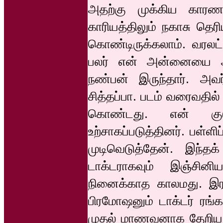
அதற்கு முக்கிய காரண
காரியத்திலும் நகாசு தெரி
கொண்டிருக்கலாம். வரலட்
பலர் என் அன்னையை அழ
நண்பன் இருந்தார். அவர
சித்தப்பா. படம் வரைவதில
கொண்டது. என் குட
உற்சாகப்படுத்தினர். பள்ளி
முடிவெடுத்தேன். இந்த
டாக்டராகவும் இஞ்சின
நினைக்காத காலமது. இரண்ட
பிரமோஷனும் டாக்டர் ரங்கா
முதல் மாணவனாக தேறிய போ