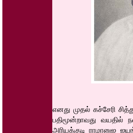
எனது முதல் கச்சேரி சித்த
பதிமூன்றாவது வயதில் ந
அரியக்குடி ராமானுஜ ஐயங்