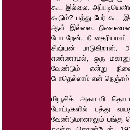
கூட இல்லை. அப்படியெனில்
கூடும்? பத்து பேர் கூட 
ஆள் இல்லை. நிலைமையைக
போடறேன். நீ தைரியமாப் ப
சிஷ்யன் பாடுகிறான், 
எண்ணாமல், ஒரு மகானுக
வேண்டும் என்று நின
போதெல்லாம் என் நெஞ்சம் 
மியூசிக் அகாடமி தொடங
போட்டிகளில் பத்து வ
வேண்டுமானாலும் பங்கு ப
கலந்து கொண்டேன். 193