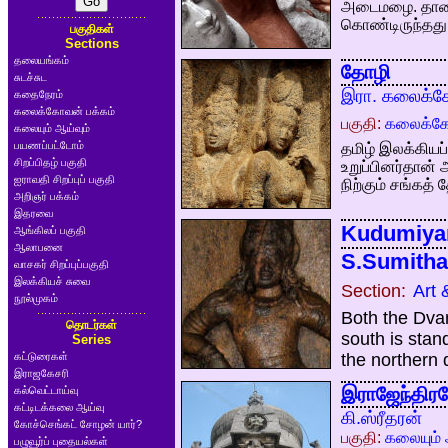
அடைமழை. தாரை 
கொண்டிருந்தது
பகுதிகள்
Sections
தலையங்கம்
தோழி
சுடச்சுட
இரா. கலைக்
கதைநேரம்
கலைக்கோவன் பக்கம்
பகுதி:
கலைக்கோ
கலையும் ஆய்வும்
பயணப்பட்டோம்
தமிழ் இலக்கியப்
சிறப்பிதழ் பகுதி
உறுப்பினர்தான்
ஐராவதி சிறப்புப் பகுதி
நிற்கும் சங்கத
அறிஞர் பக்கம்
இதரவை
Kudumiyan
ஆங்கிலப் பகுதி
ஆலாபனை
S.Sumitha
வாசகர் சிறப்புப்பகுதி
இலக்கியச் சுவை
Section:
Art 
நூல்முகம்
Both the Dvar
தொடர்கள்
south is stan
Series
கட்டுரைகள்
the northern 
இராஜகேசரி
இராஜேந்திரச
கல்வெட்டாய்வு
கட்டிடக்கலை ஆய்வு
கி.ஸ்ரீதரன்
கோச்செங்கட் சோழன் யார்?
பகுதி:
கலையும் 
பழுவூர்ப் புதையல்கள்