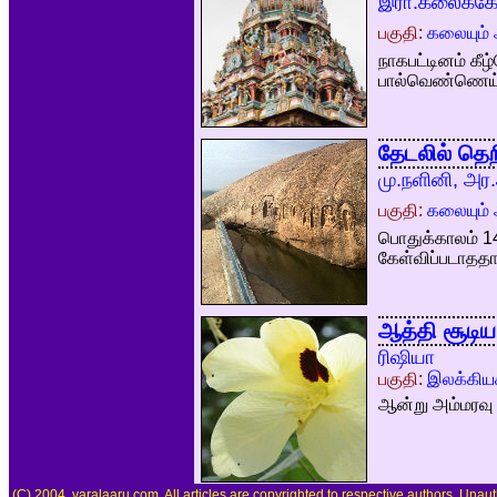
இரா.கலைக்கோ
பகுதி:
கலையும் 
நாகபட்டினம் கீ
பால்வெண்ணெய் 
தேடலில் தெ
மு.நளினி, அர
பகுதி:
கலையும் 
பொதுக்காலம் 14
கேள்விப்படாததா
ஆத்தி சூடி
ரிஷியா
பகுதி:
இலக்கிய
ஆன்று அம்மரவு 
(C) 2004, varalaaru.com. All articles are copyrighted to respective authors. Unaut