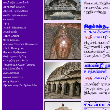
வலஞ்சுழிப் பயணங்கள்
சிவபெருமானுக்க
வரலாற்றின் வரலாறு
கங்கைகொண்ட சோ
திரும்பிப் பார்க்கிறோம்
உறுதியாகிறது.
கல்வெட்டுக் கதைகள்
பைசாசம்
அவர்
திருக்கற்குட
சங்கச் சிந்தனைகள்
ச. கமலக்கண
சங்கச்சாரல்
Silpi's Corner
பகுதி:
கலையும் 
சேரர் கோட்டை
திருச்சிராப்பள்
சிதையும் சிங்காரக் கோயில்கள்
தொலைவில் அமைந்
Chola Ramayana
உய்யக்கொண்டான
தேடலில் தெறித்தவை
அழைக்கப்படுகின
பெரியபுராண ஆய்வு
மகேந்திரர் நாடகங்கள்
மாமண்டூர் 
Pudukkottai Cave Temples
மாடக்கோயில்கள்
ச.சுந்தரேசன்
குடைவரைகள்
பல்லவர் பாதையில்
பகுதி:
கலையும் 
தமிழ் அமுதம்
மாமண்டூர் நரச
ஆய்வுப்பாதையில் ஆங்காங்கே
மிகவும் ஈர்த்த
இக்குடைவரை வழ
சிக்கல் மாட