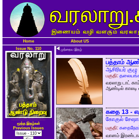
Home
About US
Issue No. 110
முந்தைய இதழ்
பத்தாம் ஆண்
ஆசிரியர் குழு
பகுதி:
தலையங்க
வரலாறு டாட் க
ஆண்டில் காலடி 
கதை 13 - எரு
கோகுல் சேஷாத
மூத்த இதழ்கள்
பகுதி:
கதைநேரம
Previous Issues
வானம் இரண்டாகப