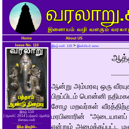
Home
About US
Issue No. 110
>
இதழ் எண். 110
இலக்கியச் சுவை
ஆத்
ஆன்று அம்மரவு ஒரு வீரய
பிறப்பிடம் பொன்னி நதிம
சோழ மறவர்கள் வீரத்திற்க
இதழ் 110
மரபினாரின் “அடையாளப் 
[ ஆகஸ்ட் 2014 ] பத்தாம் ஆண்டு
நிறைவு மலர்
என்றும் அழைக்கப்பட்ட ம
இந்த இதழில்..