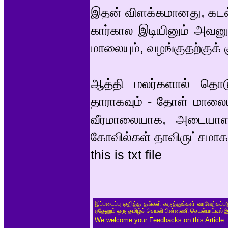
இதன் விளக்கமானது, கடல்
கார்கால இடியினும் அவன
மாலையும், வழங்குதற்குக
ஆத்தி மலர்களால் தொட
தாராகவும் - தோள் மாலை
வீரமாலையாக, அடையாள
கோவில்கள் தாவிருட்சமாக 
this is txt file
இப்படைப்பு குறித்த தங்கள் கருத்துக்கள் வரவேற்கப்
ஏதேனும் ஒரு தமிழ்ச் செயலி பின்னணி செயல்பாட்டில் 
We welcome your Feedbacks on this Article.