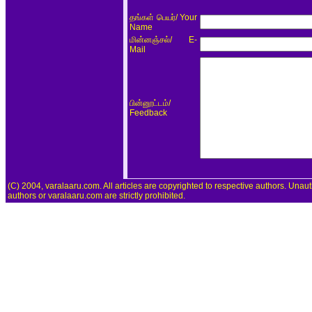
/ Your
தங்கள் பெயர்
Name
/ E-
மின்னஞ்சல்
Mail
/
பின்னூட்டம்
Feedback
(C) 2004, varalaaru.com. All articles are copyrighted to respective authors. Unaut
authors or varalaaru.com are strictly prohibited.