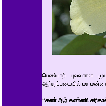
பெண்பாற் புலவரான மு
ஆற்றுப்படையில் மா மன்
“கண் ஆர் கண்ணி கரிகா