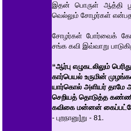
இதன் பொருள் ஆத்தி 
வெல்லும் சோழர்கள் என்பத
சோழர்கள் போர்வைக் கோப்
சங்க கவி இவ்வாறு பாடுகிற
“ஆர்பு எழுகடலிலும் பெரி
கார்பெயல் உருமின் முழங
யார்கொல் அளியர் தாமே ஆர
செறியத் தொடுத்த கண்ண
கவிகை மன்னன் கைப்பட்
- புறநானு]று - 81.