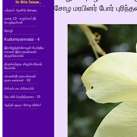
In this Issue..
சோழ மரபினர் போர் புரிந்தன
பத்தாம் ஆண்டு நிறைவு
கதை 13 - எருக்காட்டூர்
பெருந்தச்சன்
தோழி
Kudumiyanmalai - 4
இராஜேந்திரசோழன் போற்றிய
எசாலம் இராமநாதீசுவரர்
திருக்கோயில்
திருக்கற்குடி விழுமியதேவர்
கோயில்
மாமண்டூர் நரசமங்கலக்
குடைவரைகள் - 02
சிக்கல் மாடக்கோயில்
தேடலில் தெறித்தவை - 15
ஆத்தி சூடிய சோழ வீரமே!