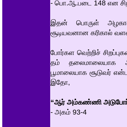
- பொ.ஆ.படை 148 என சிறப்
இதன் பொருள் அழக
சூடியவனான கரிகால் வளவ
போர்கள வெற்றிச் சிறப்பு
தம் தலைமாலையாக 
பூமாலையாக சூடுவர் என்பத
இதோ,
“ஆர் அம்கண்ணி அடுபோர்
- அகம் 93-4