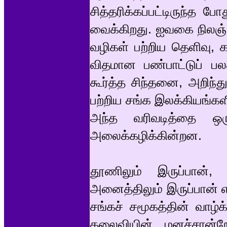
சித்தரிக்கப்பட்டிருந்த
வைக்கிறது. ஐவகை நிலஞ் சா
வழிகள் பற்றிய தெளிவு, க
விதமான பண்பாட்டுப் ப
கூர்த்த சிந்தனை, அறிந்
பற்றிய சங்க இலக்கியங்களி
அந்த வரிவடித்தை ஒரு
அலைக்கழிக்கின்றன.
தூணிலும் இருப்பான், த
அனைத்திலும் இருப்பான் 
சங்கச் சமூகத்தின் வாழ்க்
தலைவியின் மனச்சான்ற