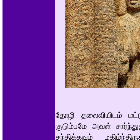
தோழி தலைவியிடம் மட்
குடும்பமே அவள் சார்ந
சந்திக்கவும் மகிழ்ந்தி