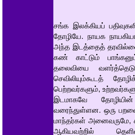
சங்க இலக்கியப் பதிவுகளி
தோழியே. நாயக நாயகியர
அந்த இடத்தைத் தரவில்
கண் காட்டும் பாங்கனு
தலைவியை வளர்த்தெடு
செவிலியும்கூடத் தோழிக்
பெற்றவர்களும், உற்றவர்க
இடமாகவே தோழியின் 
வரைந்துள்ளன. ஒரு பறவைப
மாந்தர்கள் அனைவருமே, சம
ஆகியவற்றில் தெ