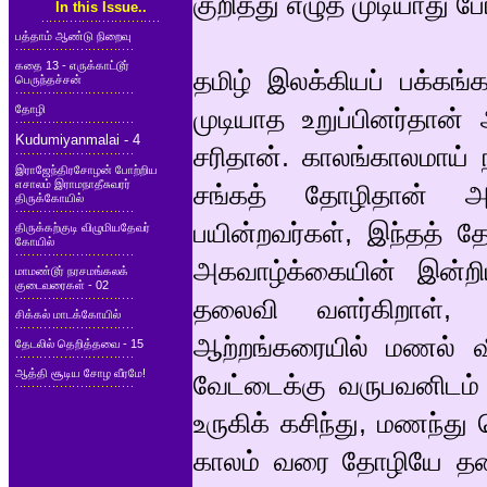
குறித்து எழுத முடியாது போ
In this Issue..
பத்தாம் ஆண்டு நிறைவு
கதை 13 - எருக்காட்டூர்
தமிழ் இலக்கியப் பக்கங்
பெருந்தச்சன்
தோழி
முடியாத உறுப்பினர்தான்
Kudumiyanmalai - 4
சரிதான். காலங்காலமாய் ந
இராஜேந்திரசோழன் போற்றிய
எசாலம் இராமநாதீசுவரர்
சங்கத் தோழிதான் அந
திருக்கோயில்
பயின்றவர்கள், இந்தத் தோ
திருக்கற்குடி விழுமியதேவர்
கோயில்
அகவாழ்க்கையின் இன்றி
மாமண்டூர் நரசமங்கலக்
குடைவரைகள் - 02
தலைவி வளர்கிறாள், 
சிக்கல் மாடக்கோயில்
ஆற்றங்கரையில் மணல் வீட
தேடலில் தெறித்தவை - 15
ஆத்தி சூடிய சோழ வீரமே!
வேட்டைக்கு வருபவனிடம் உ
உருகிக் கசிந்து, மணந்து
காலம் வரை தோழியே தலை