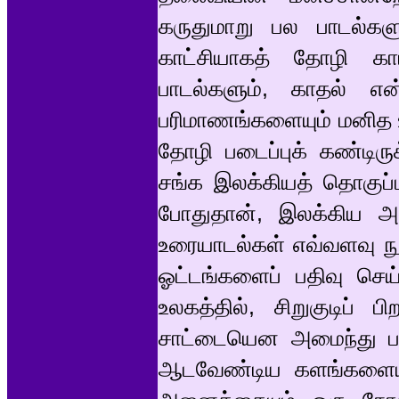
கருதுமாறு பல பாடல்களு
காட்சியாகத் தோழி காட
பாடல்களும், காதல் எ
பரிமாணங்களையும் மனித 
தோழி படைப்புக் கண்டிர
சங்க இலக்கியத் தொகுப்ப
போதுதான், இலக்கிய அட
உரையாடல்கள் எவ்வளவு நு
ஓட்டங்களைப் பதிவு செய்
உலகத்தில், சிறுகுடிப் 
சாட்டையென அமைந்து பல
ஆடவேண்டிய களங்களையும