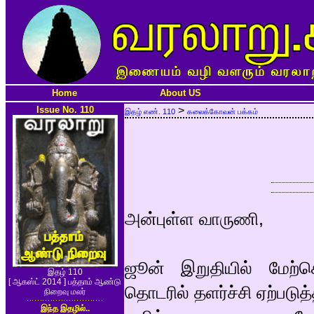
Home
About US
Issue No. 110
>
இதழ் எண். 110
கலைக்கோவன் பக்கம்
அன்புள்ள வாருணி,
ஜூன் இறுதியில் மேற
இதழ் 110
[ ஆகஸ்ட் 2014 ] பத்தாம் ஆண்டு
தொடரில் தளர்ச்சி ஏற்படு
நிறைவு மலர்
இந்த இதழில்..