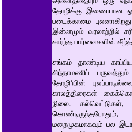
அனைத்தையும் ஒரு நோக்க
தோழிக்கு இணையான ஓர்
படைக்காமை புலனாகிறது
இன்னமும் வரலாற்றில் ச
சார்ந்த பார்வைகளின் கீ
சங்கம் தாண்டிய காப்பி
சிந்தாமணிப் பருவத்தும
தோழி’யின் புலப்பாடில
காலத்திரைகள் கைக்கொண
நிலை. கல்வெட்டுகள், 
கொண்டிருந்தபோதும்
மறைமுகமாகவும் பல இடங்க