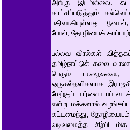
அங்கு இடமில்லை. கட
காட்சிப்படுத்தும் கல்வெ
பதிவாகியுள்ளது. ஆனால், 
போல், தோழியைக் காப்பாற்ற
பல்லவ விரல்கள் வித்தகம
தமிழ்நாட்டுக் கலை வரல
பெரும் பாறைகளை, ம
ஒருகல்தளிகளாக இராஜசிம
மேற்குப் பார்வையாய் வடக
என்று மக்களால் வழங்கப்ப
கட்டமைந்து, தோழியையும் 
வடிவமைத்த சிற்பி மிக வ