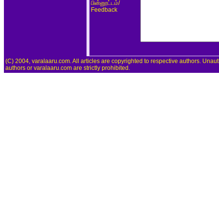
/
பின்னூட்டம்
Feedback
(C) 2004, varalaaru.com. All articles are copyrighted to respective authors. Unaut
authors or varalaaru.com are strictly prohibited.