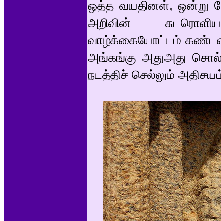
ஒத்த வயதினள், ஒன்று போ
அறிவின் சுடரொளியா
வாழ்க்கையோட்டம் கண்ட
அங்கங்கு அதுஅது சொல்
நடத்திச் செல்லும் அதிசய