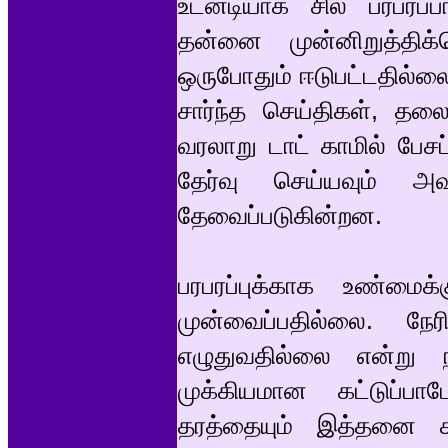
உடனடியாக சில பரபரப
தன்னை முன்னிறுத்திக்
ஒருபோதும் ஈடுபட்டதில்ல
சார்ந்த செய்திகள், தலைப
வரலாறு டாட் காமில் பேசப
தேர்வு செய்யவும் அவ
தேவைப்படுகின்றன.
பரபரப்புக்காக உண்ம
முன்வைப்பதில்லை. நே
எழுதுவதில்லை என்று 
முக்கியமான கட்டுப்பா
தரத்தையும் இத்தனை கால