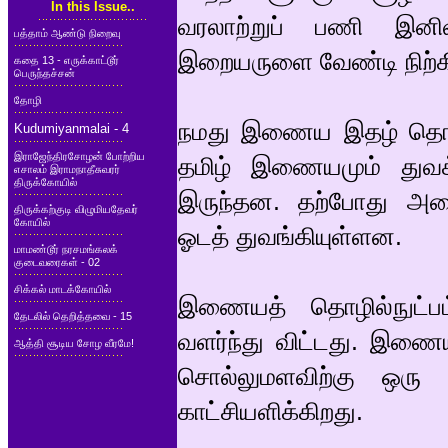
In this Issue..
வரலாற்றுப் பணி இனி
பத்தாம் ஆண்டு நிறைவு
இறையருளை வேண்டி நிற்க
கதை 13 - எருக்காட்டூர்
பெருந்தச்சன்
தோழி
நமது இணைய இதழ் தொடங
Kudumiyanmalai - 4
இராஜேந்திரசோழன் போற்றிய
தமிழ் இணையமும் துவக்
எசாலம் இராமநாதீசுவரர்
திருக்கோயில்
இருந்தன. தற்போது அவ
திருக்கற்குடி விழுமியதேவர்
கோயில்
ஓடத் துவங்கியுள்ளன.
மாமண்டூர் நரசமங்கலக்
குடைவரைகள் - 02
சிக்கல் மாடக்கோயில்
இணையத் தொழில்நுட்பம
தேடலில் தெறித்தவை - 15
வளர்ந்து விட்டது. இண
ஆத்தி சூடிய சோழ வீரமே!
சொல்லுமளவிற்கு ஒரு
காட்சியளிக்கிறது.