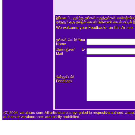
இப்படைப்பு குறித்த தங்கள் கருத்துக்கள் வரவேற்கப்
ஏதேனும் ஒரு தமிழ்ச் செயலி பின்னணி செயல்பாட்டில் 
We welcome your Feedbacks on this Article.
/ Your
தங்கள் பெயர்
Name
/ E-
மின்னஞ்சல்
Mail
/
பின்னூட்டம்
Feedback
(C) 2004, varalaaru.com. All articles are copyrighted to respective authors. Unaut
authors or varalaaru.com are strictly prohibited.