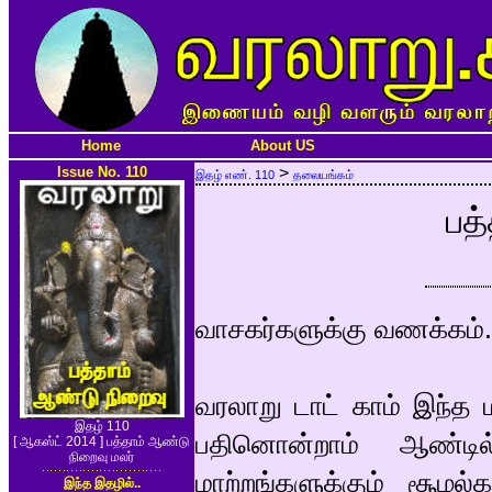
Home
About US
Issue No. 110
>
இதழ் எண். 110
தலையங்கம்
பத
வாசகர்களுக்கு வணக்கம்.
வரலாறு டாட் காம் இந்த
இதழ் 110
பதினொன்றாம் ஆண்டில
[ ஆகஸ்ட் 2014 ] பத்தாம் ஆண்டு
நிறைவு மலர்
மாற்றங்களுக்கும் சூழ
இந்த இதழில்..