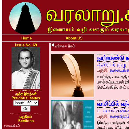
Home
About US
Issue No. 69
முந்தைய இதழ்
நூற்றாண்டு ந
ஆசிரியர் குழு
பகுதி:
தலையங்க
வாழ்ந்த காலத்த
மறக்கப்படாமல் இ
செய்வதில், அம்
மூத்த இதழ்கள்
Previous Issues
வாசிப்பில் வந
ச. கமலக்கண்
பகுதி:
கதைநேரம
பகுதிகள்
Sections
இறந்த மாந்தன் த
தலையங்கம்
அடிப்படையில், அ