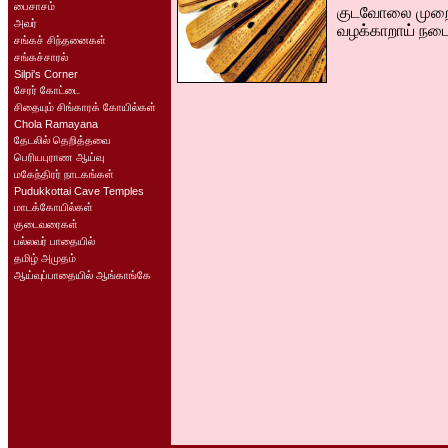
பைசாசம்
குடவோலை முறை 
அவர்
வழக்காறாய் நடை
சங்கச் சிந்தனைகள்
சங்கச்சாரல்
Silpi's Corner
சேரர் கோட்டை
சிதையும் சிங்காரக் கோயில்கள்
Chola Ramayana
தேடலில் தெறித்தவை
பெரியபுராண ஆய்வு
மகேந்திரர் நாடகங்கள்
Pudukkottai Cave Temples
மாடக்கோயில்கள்
குடைவரைகள்
பல்லவர் பாதையில்
தமிழ் அமுதம்
ஆய்வுப்பாதையில் ஆங்காங்கே