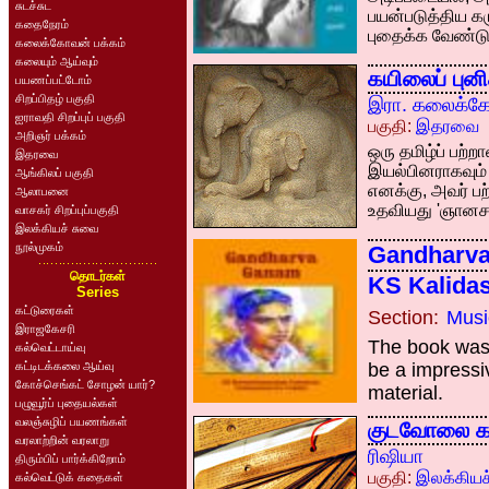
சுடச்சுட
பயன்படுத்திய க
கதைநேரம்
புதைக்க வேண்டு
கலைக்கோவன் பக்கம்
கலையும் ஆய்வும்
கயிலைப் புனி
பயணப்பட்டோம்
சிறப்பிதழ் பகுதி
இரா. கலைக்க
ஐராவதி சிறப்புப் பகுதி
பகுதி:
இதரவை
அறிஞர் பக்கம்
ஒரு தமிழ்ப் பற்
இதரவை
இயல்பினராகவும்
ஆங்கிலப் பகுதி
எனக்கு, அவர் ப
ஆலாபனை
உதவியது 'ஞானசம்
வாசகர் சிறப்புப்பகுதி
இலக்கியச் சுவை
நூல்முகம்
Gandharva
தொடர்கள்
KS Kalida
Series
கட்டுரைகள்
Section:
Musi
இராஜகேசரி
The book was o
கல்வெட்டாய்வு
கட்டிடக்கலை ஆய்வு
be a impressi
கோச்செங்கட் சோழன் யார்?
material.
பழுவூர்ப் புதையல்கள்
வலஞ்சுழிப் பயணங்கள்
குடவோலை கண
வரலாற்றின் வரலாறு
ரிஷியா
திரும்பிப் பார்க்கிறோம்
பகுதி:
இலக்கியச
கல்வெட்டுக் கதைகள்