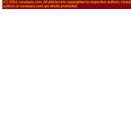
(C) 2004, varalaaru.com. All articles are copyrighted to respective authors. Unaut
authors or varalaaru.com are strictly prohibited.