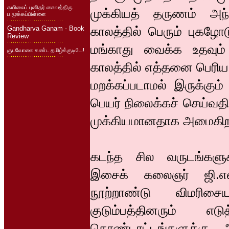
கயிலைப் புனிதர் சைவத்திரு
முக்கியத் தருணம் அந
ப.மூக்கப்பிள்ளை
காலத்தில் பெரும் புகழோட
Gandharva Ganam - Book
Review
மங்காது வைக்க உதவும்
குடவோலை கண்ட தமிழ்க்குடியே!
காலத்தில் எத்தனை பெரிய
மறக்கப்படாமல் இருக்கும்
பெயர் நிலைக்கச் செய்வதில
முக்கியமானதாக அமைகிற
கடந்த சில வருடங்களுக்
இசைக் கலைஞர் ஜி.என்
நூற்றாண்டு விமரிசை
குடும்பத்தினரும் 
கொண்டாட்டங்களுக்கு 