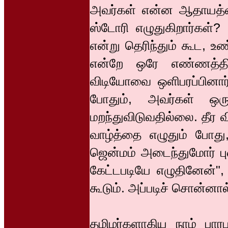
அவர்கள் என்ன ஆதாயத்தை
ஸ்டோரி எழுதுகிறார்கள்? 
என்று தெரிந்தும் கூட, 
என்றே ஒரே எண்ணத்தி
விடியோவை ஒளிபரப்பினார்
போதும், அவர்கள் ஒ
மறந்துவிடுவதில்லை. தீர வ
வாழ்த்தை எழுதும் போது,
ஜென்மம் அடைந்துமோர் ப
கேட்டபடியே எழுதினேன்",
கூடும். அப்படிச் சொன்ன
தமிழர்களாகிய நாம் பார