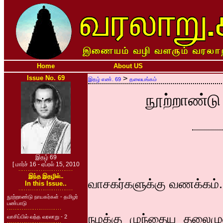
Home
About US
Issue No. 69
>
இதழ் எண். 69
தலையங்கம்
நூற்றாண்டு
இதழ் 69
[ மார்ச் 16 - ஏப்ரல் 15, 2010
இந்த இதழில்..
வாசகர்களுக்கு வணக்கம்.
In this Issue..
நூற்றாண்டு நாயகர்கள் - தமிழர்
பண்பாடு
நமக்கு முந்தைய தலைமு
வாசிப்பில் வந்த வரலாறு - 2