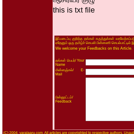
this is txt file
இப்படைப்பு குறித்த தங்கள் கருத்துக்கள் வரவேற்கப்
ஏதேனும் ஒரு தமிழ்ச் செயலி பின்னணி செயல்பாட்டில் 
We welcome your Feedbacks on this Article.
/ Your
தங்கள் பெயர்
Name
/ E-
மின்னஞ்சல்
Mail
/
பின்னூட்டம்
Feedback
(C) 2004, varalaaru.com. All articles are copyrighted to respective authors. Unaut