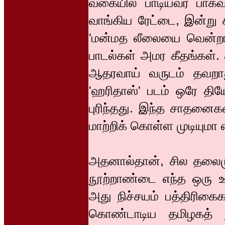
வகையில் பாடியவர் பாகவத
வாங்கிய ரேட்டை, இன்று 
'மன்மத லீலையை வென்றார
பாடல்கள் அமர கீதங்கள்.
ஆதரவாய் வருடம் தவறாது
'ஹரிதாஸ்' படம் ஒரே திய
புரிந்தது. இந்த சாதனை
மாற்றிக் கொள்ள முடியுமா
அதனால்தான், சில தலைம
நூற்றாண்டை எந்த ஒரு 
அது நிச்சயம் பத்திரிகைக
கொண்டாடிய தமிழகத் 