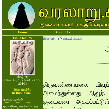
Home
About US
Issue No. 75
>
இதழ் எண். 75
கலையும் ஆய்வும்
இதழ் 75
[ செப்டம்பர் 16 - அக்டோபர் 15,
திருவண்ணாமலை விழுப
2010 ]
இந்த இதழில்..
அமைந்துள்ளது ஆவூர்.
In this Issue..
ஏழாவது ஆண்டில்
குடைவரை அகழப்பட்டுள
ஒரு மனிதன், ஒரு கோயில், ஒரு