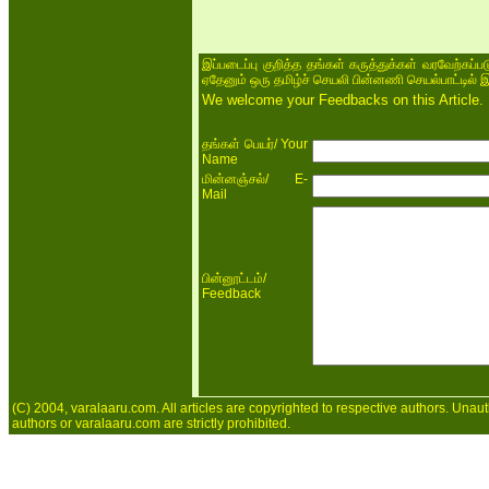
இப்படைப்பு குறித்த தங்கள் கருத்துக்கள் வரவேற்கப்
ஏதேனும் ஒரு தமிழ்ச் செயலி பின்னணி செயல்பாட்டில் 
We welcome your Feedbacks on this Article.
/ Your
தங்கள் பெயர்
Name
/ E-
மின்னஞ்சல்
Mail
/
பின்னூட்டம்
Feedback
(C) 2004, varalaaru.com. All articles are copyrighted to respective authors. Unaut
authors or varalaaru.com are strictly prohibited.