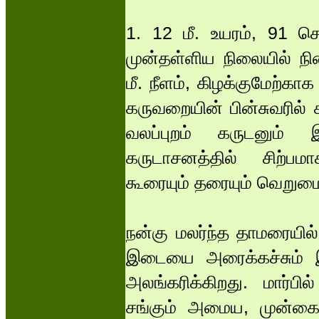
1. 12 மீ. உயரம், 91 ச
முன்தள்ளிய நிலையில் நி
மீ. நீளம், கிழக்குமேற்கா
கருவறையின் பின்சுவரில்
வலப்புறம் கருடனும் 
கருடாசனத்தில் சிற்பமா
கூரையும் தரையும் வெறு
நன்கு மலர்ந்த தாமரையில்
இடையை அரைக்கச்சும் இ
அலங்கரிக்கிறது. மார்பில
சங்கும் அமைய, முன்கைகள்