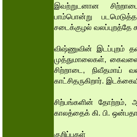
இவற்றுடனான சிற்றா
பாம்பொன்று படமெடுத்த
சடைக்குழல் வலப்புறத்தே
விஷ்ணுவின் இடப்புறம் த
முத்துமாலைகள், கைவளை
சிற்றாடை, நிவீதமாய் வஸ
காட்சிதருகிறார். இடக்க
சிற்பங்களின் தோற்றம
காலத்தைக் கி. பி. ஒன்பத
குறிப்புகள்