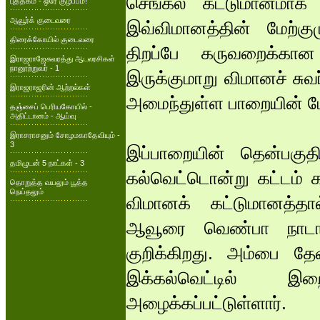
செங்கல் கட்டுமானமாக 
புத்தகம் - ஒரே குழப்பம்!
ஆவூர்க் குடைவரை
இவ்விமானத்தின் மேற்கும
திரைக்கோயில் குடைவரை
திறப்பே கருவறைக்கா
இராஜராஜேசுவரத்து ஆடலரசிகள்
நானூற்றுவர் - 1
இருக்குமாறு விமானச் சுவர
இராஜராஜரின் ஆற்றல்கள்
அமைந்துள்ள பாறையின் மேற
தஞ்சைப் பெரியகோயில் -
அதிட்டானம் - ஆய்வு
இராசராசனும் சோழமகாதேவியும் -
3
இப்பாறையின் தென்பகுதியி
தமிழுடன் 5 நாட்கள் - 3
கல்வெட்டொன்று கட்டம் கட
தொறுத்த வயலும் பூத்த
நெய்தலும்
விமானக் கட்டுமானத்தால
ஆவூரை வெண்பா நாடான 
குறிக்கிறது. அம்பை த
இக்கல்வெட்டில் இற
அழைக்கப்பட்டுள்ளார்.