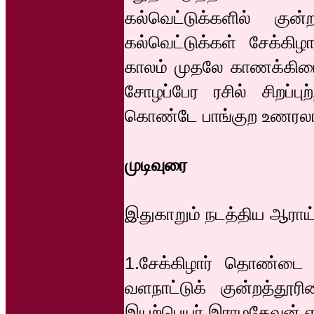
கல்வெட்டுக்களில் குன்ற
கல்வெட்டுக்கள் சேக்க
காலம் முதலே காணக்கிடைக
சோழப்பேர ரசில் சிறப்பு
கொண்டே பாங்குற உணரலா
முடிவுரை
இதுகாறும் நடத்திய ஆராய
1.சேக்கிழார் தொண்டை மண
வளநாட்டுக் குன்றத்தூரி
இயற்பெயர் இராமதேவன் என