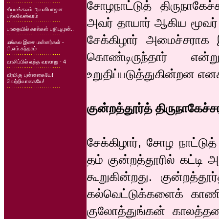
சோழநாட்டுத் திருநாகேச்ச
சீயமங்கலம் அவனிபாஜன
பல்லவேஸ்வரம்
அவர் தாயார் ஆகிய மூவர்
பாதையில் கால்கள் பதியுமுன்..
சேக்கிழார் அமைச்சராக இ
மங்கல இசை மன்னர்கள் -
பி.எம்.சுந்தரம்
கொண்டிருந்தார் என்
வாசிப்பில் வந்த வரலாறு - 4
உறுதிப்படுத்துகின்றன எ
வீரமிகு புன்னகையே!
வெற்றிவாகையே!
குன்றத்தூர்த் திருநாகேச்ச
சேக்கிழார், சோழ நாட்டு
தம் குன்றத்தூரில் கட்டி 
கூறுகின்றது. குன்றத்தூ
கல்வெட்டுக்களைக் கா
குலோத்துங்கன் காலத்த