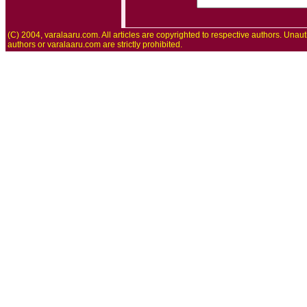
(C) 2004, varalaaru.com. All articles are copyrighted to respective authors. Unaut
authors or varalaaru.com are strictly prohibited.