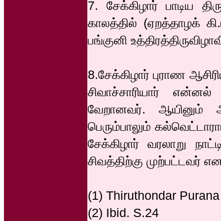
7. சேக்கிழார் பாடிய த
காலத்தில் (ஏறத்தாழக் கி
பங்குனி உத்திரத்திருவிழாவ
8.சேக்கிழார் புராண ஆசிர
சிவாச்சாரியார் என்ன
வேறானவர். ஆயினும் அவ
பெரும்பாலும் கல்வெட்டார
சேக்கிழார் வரலாறு நாட்ட
சிவத்திற்கு முற்பட்டவர் எ
(1) Thiruthondar Purana
(2) Ibid. S.24