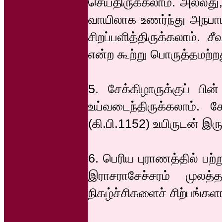
செய்திருக்கலாம். அல்
வாயிலாக உணர்ந்து அநபாய
சிறப்பளித்திருக்கலாம். 
என்ற கூற்று பொருத்தமற்ற
5. சேக்கிழாருக்குப் பி
உய்வடைந்திருக்கலாம். ச
(கி.பி.1152) உயிருடன் இரு
6. பெரிய புராணத்தில் ப
இராசராசேச்சரம் முலத்
நிகழ்ச்சிகளைச் சிற்பங்கள