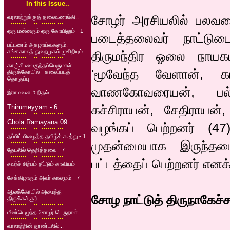
In this Issue..
சோழர் அரசியலில் பலவக
வரலாற்றுக்குத் தலைவணங்கி..
ஒரு மன்னரும் ஒரு கோயிலும் - 1
படைத்தலைவர் நாட்டுட
பட்டணம் அகழாய்வுகளும்,
சங்ககாலத் துறைமுகம் முசிறியும்
திருமந்திர ஓலை நாயகம
காஞ்சி வைகுந்தப்பெருமாள்
'மூவேந்த வேளான், க
திருக்கோயில் - கலைப்படத்
தொகுப்பு
வாணகோவரையன், பல்
இராமனை அறிதல்
கச்சிராயன், சேதிராயன்
Thirumeyyam - 6
Chola Ramayana 09
வழங்கப் பெற்றனர் (47
தப்பிப் பிழைத்த தமிழ்க் கூத்து - 1
முதன்மையாக இருந்தமை
தேடலில் தெறித்தவை - 7
பட்டத்தைப் பெற்றனர் எனக
சுவர்ச் சிற்பம் தீட்டும் காவியம்
சேக்கிழாரும் அவர் காலமும் - 7
ஆலக்கோயில் அமைந்த
சோழ நாட்டுத் திருநாகேச்ச
திருக்கச்சூர்
மீண்டெழுந்த சோழர் பெருநாள்
வரலாற்றின் தூண்டலில்...