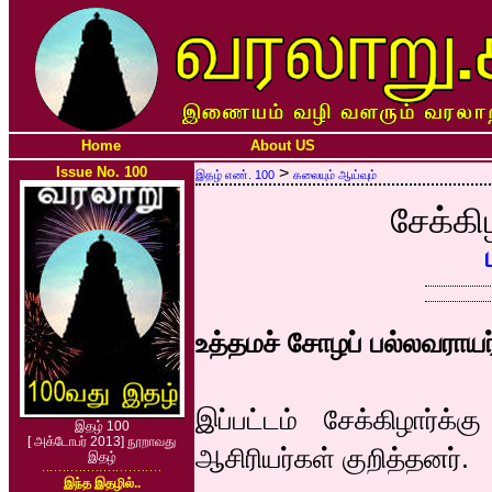
Home
About US
Issue No. 100
>
இதழ் எண். 100
கலையும் ஆய்வும்
சேக்கி
உத்தமச் சோழப் பல்லவராயர
இப்பட்டம் சேக்கிழார்க
இதழ் 100
[ அக்டோபர் 2013] நூறாவது
ஆசிரியர்கள் குறித்தனர்.
இதழ்
இந்த இதழில்..