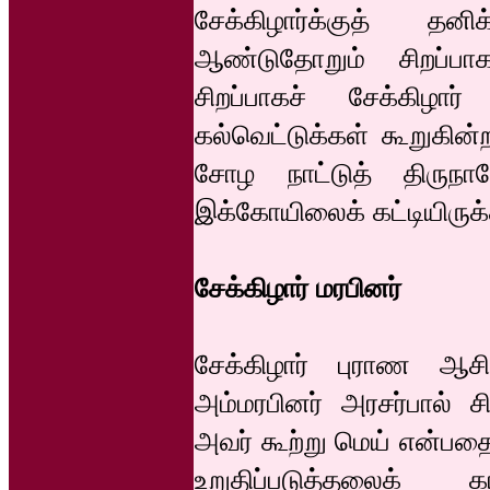
சேக்கிழார்க்குத் தனி
ஆண்டுதோறும் சிறப்பாக
சிறப்பாகச் சேக்கிழ
கல்வெட்டுக்கள் கூறுகி
சோழ நாட்டுத் திருநா
இக்கோயிலைக் கட்டியிருக
சேக்கிழார் மரபினர்
சேக்கிழார் புராண ஆசி
அம்மரபினர் அரசர்பால் சிற
அவர் கூற்று மெய் என்பதை ந
உறுதிப்படுத்தலைக் 