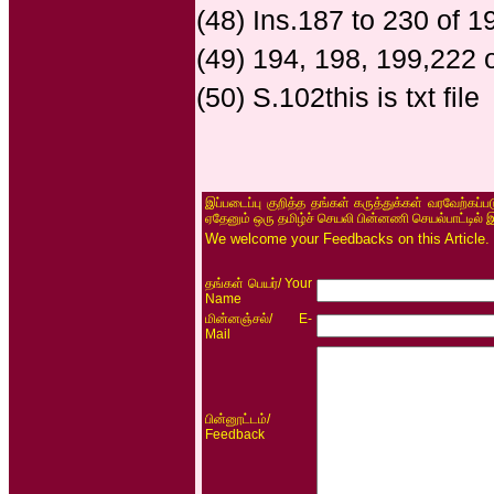
(48) Ins.187 to 230 of 
(49) 194, 198, 199,222 
(50) S.102this is txt file
இப்படைப்பு குறித்த தங்கள் கருத்துக்கள் வரவேற்கப்
ஏதேனும் ஒரு தமிழ்ச் செயலி பின்னணி செயல்பாட்டில் 
We welcome your Feedbacks on this Article.
/ Your
தங்கள் பெயர்
Name
/ E-
மின்னஞ்சல்
Mail
/
பின்னூட்டம்
Feedback