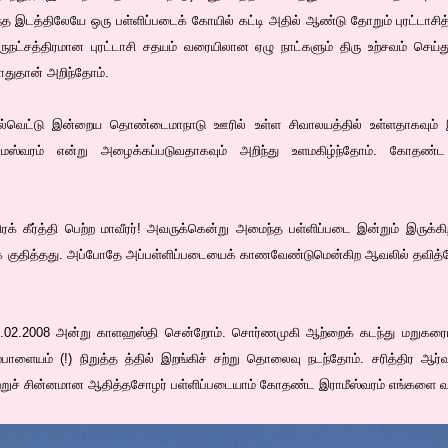
த இடத்திலேயே ஒரு பள்ளிப்படைக் கோயில் கட்டி அதில் ஆண்டு தோறும் புரட்டாசித் 
ுநட்சத்திரமான புரட்டாசி சதயம் வரையிலான ஏழு நாட்களும் திரு உற்சவம் செய
போதுதான் அறிந்தோம்.
ல்வெட்டு இன்றைய தொண்டைமாநாடு ஊரில் உள்ள சிவாலயத்தில் உள்ளதாகவும் இ
ஸ்வரம் என்று அழைக்கப்படுவதாகவும் அறிந்து உளமகிழ்ந்தோம். கோதண்
த்திரக் கீர்த்தி பெற்ற மாவீரர்! அவருக்கென்று அமைந்த பள்ளிப்படை இன்றும் இருக
ளிக் குதித்தது. அப்போதே அப்பள்ளிப்படையைக் காணவேண்டுமென்கிற ஆவலில் தவித்
9.02.2008 அன்று காளஹஸ்தி சென்றோம். சொர்ணமுகி ஆற்றைக் கடந்து மறுகரை
ம்பாளையம் (!) நிறுத்த த்தில் இறங்கிச் சற்று தொலைவு நடந்தோம். சரித்திர 
்றுச் சின்னமான ஆதித்தசோழர் பள்ளிப்படையாம் கோதண்ட இராமீஸ்வரம் எங்களை வ