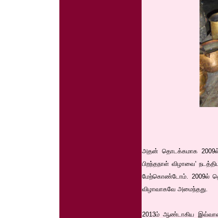
அதன் தொடக்கமாக 2009ல் ந
பிறந்தநாள் விழாவை' நடத்திட
மேற்கொண்டோம். 2009ல் தொ
விழாவாகவே அமைந்தது.
2013ம் ஆண்டாகிய இவ்வாண்ட