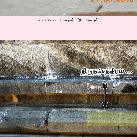
பள்ளிப்படை கோதண்ட இராமீஸ்வரம்