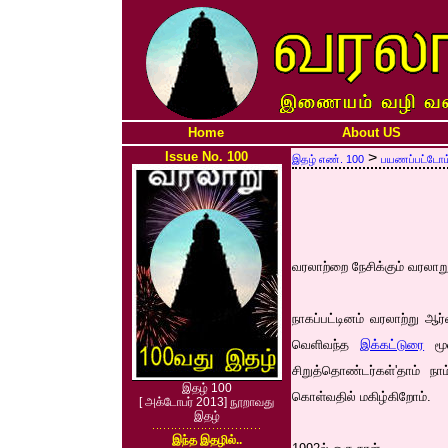
Home
About US
Issue No. 100
>
இதழ் எண். 100
பயணப்பட்டோம
வரலாற்றை நேசிக்கும் வரலாற
நாகப்பட்டினம் வரலாற்று ஆர
வெளிவந்த
இக்கட்டுரை
மூல
சிறுத்தொண்டர்கள்'தாம் ந
இதழ் 100
கொள்வதில் மகிழ்கிறோம்.
[ அக்டோபர் 2013] நூறாவது
இதழ்
இந்த இதழில்..