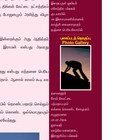
இறையருள் ஓவியர்
திங்கள் கேட்டை நட்சத்திரம்
மகேந்திர பல்லவர்
குடவாயில்
்து போஜனமும் அளித்து விழா
மா.இராசமாணிக்கனார்
காஞ்சி கைலாசநாதர்
தஞ்சை பெரியகோயில்
புகைப்படத் தொகுப்பு
ன்றைக்கும் அது ஆதித்தர்
Photo Gallery
ட இராமன் என்பது அவரது
்கிறது என்பது எத்தனை பெரிய
தோம். ஆனால் காலம் கூடி வர
தளவானூர்
சேரர் கோட்டை
யில் தொண்டமநாடு செல்லும்
பத்மநாபபுரம்
கங்கை கொண்ட சோழபுரம்
ஆர்வம் கொண்ட ஒவ்வொருவரும்
கழுகுமலை
ரவேற்றது.
மா.ரா.அரசு
ஐராவதி
வாழ்வே வரலாறாக..
இராஜசிம்ம பல்லவர்