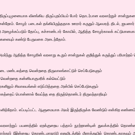
 திருப்புமுனையாக விளங்கிய திருப்புறம்பியம் போர் தொடர்பான வரலாற்றுச் சான்று
் சென்றோம். சோழர் படைகள் தங்கியிருந்ததாக ஊரார் கருதும் ஆலமரத் திடல், ஐயனார் க
அழைக்கப்படும் தோப்பு, கச்சாண்டார் கோயில், ஆதித்த சோழர்காலக் கட்டுமானமாகக
ங்களையும் கண்டு பேருவகை அடைந்தோம்.
 அமர்ந்து ஆதித்த சோழரின் வரலாறு கூறும் சான்றுகள் குறித்துக் கருத்துப் பரிமாற்
டை மண்டலத்தை வென்றதை திருவாலங்காட்டுச் செப்பேடுகளும்
வென்றதை கன்னியாகுமரிக் கல்வெட்டும்
ைகளிலும் சிவாலயங்கள் எடுப்பித்ததை அன்பில் செப்பேடுகளும்
 முகத்தைப் பொன்னால் வேய்ந்த தை திருத்தொண்டர் திருவந்தாதியும்
களித்தோம். எப்படிப்பட்ட ஆளுமையாக அவர் இருந்திருக்க வேண்டும் என்கிற எண
வரலாற்றுப் பயணத்தில் ஏறக்குறைய பத்தாம் நூற்றாண்டின் துவக்கத்தில் தொண
ற்றூர் (இன்றைய தொண்டமாநாடு) எனுமிடத்தில் மீளாத்துயில் கொண்டதாகவும் 