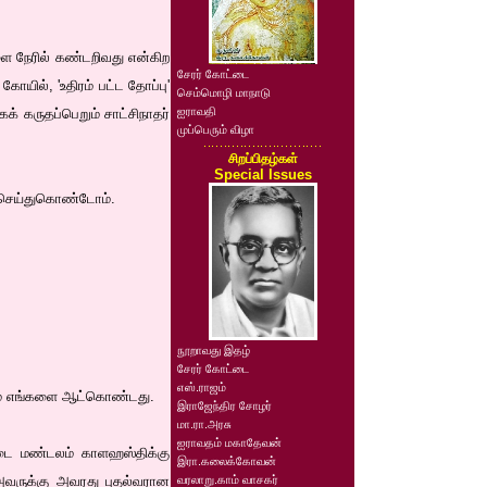
களை நேரில் கண்டறிவது என்கிற
சேரர் கோட்டை
ோயில், 'உதிரம் பட்ட தோப்பு'
செம்மொழி மாநாடு
ஐராவதி
் கருதப்பெறும் சாட்சிநாதர்
முப்பெரும் விழா
சிறப்பிதழ்கள்
Special Issues
றம் செய்துகொண்டோம்.
நூறாவது இதழ்
சேரர் கோட்டை
எஸ்.ராஜம்
்ணம் எங்களை ஆட்கொண்டது.
இராஜேந்திர சோழர்
மா.ரா.அரசு
ஐராவதம் மகாதேவன்
்டை மண்டலம் காளஹஸ்திக்கு
இரா.கலைக்கோவன்
அவருக்கு அவரது புதல்வரான
வரலாறு.காம் வாசகர்