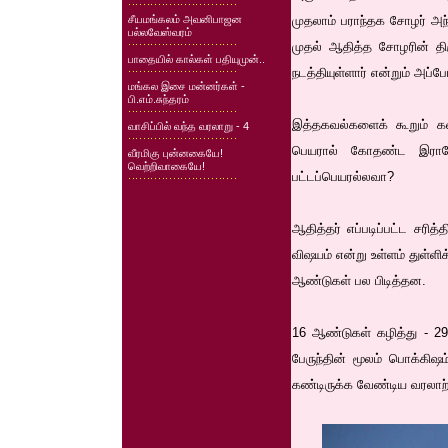
சீயமங்கலம் அவனிபாஜன
முதலாம் பராந்தக சோழர் அந்
பல்லவேஸ்வரம்
முதல் ஆதித்த சோழரின் திர
பாதையில் கால்கள் பதியுமுன்..
நடத்தியுள்ளார் என்றும் அப்
மங்கல இசை மன்னர்கள் -
பி.எம்.சுந்தரம்
இத்தகவல்களைக் கூறும் க
வாசிப்பில் வந்த வரலாறு - 4
பெயரால் கோதண்ட இராமே
வீரமிகு புன்னகையே!
வெற்றிவாகையே!
பட்டப்பெயரல்லவா?
ஆதித்தர் எப்படிப்பட்ட சரி
விஷயம் என்று உள்ளம் துள்
ஆண்டுகள் பல பிடித்தன.
16 ஆண்டுகள் கழித்து - 2
பேருந்தின் மூலம் பொக்கிஷ
கண்டிருக்க வேண்டிய வரலாற