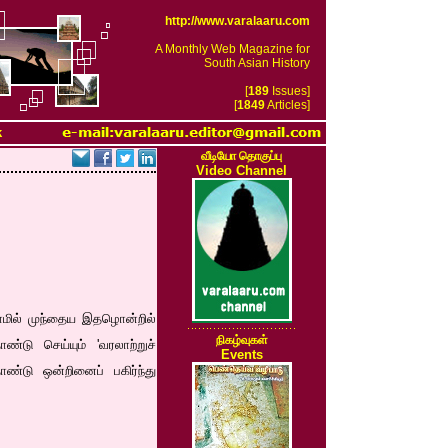
http://www.varalaaru.com
A Monthly Web Magazine for
South Asian History
[
189
Issues]
[
1849
Articles]
k
வீடியோ தொகுப்பு
Video Channel
 காமில் முந்தைய இதழொன்றில்
நிகழ்வுகள்
ண்டு செய்யும் 'வரலாற்றுச்
Events
ண்டு ஒன்றினைப் பகிர்ந்து