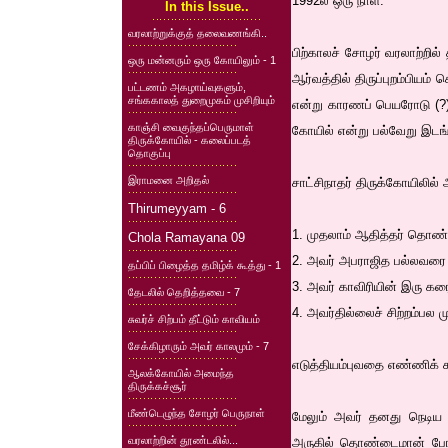
1992ல் ஒரு நாள்.
In this Issue..
வரலாற்றுக்குத் தலைவணங்கி..
பிற்காலச் சோழர் வரலாற்றில்
ஒரு மன்னரும் ஒரு கோயிலும் - 1
ஆர்வத்தில் திருப்புறம்பியம
பட்டணம் அகழாய்வுகளும்,
சங்ககாலத் துறைமுகம் முசிறியும்
என்று காரணப் பெயரோடு (?) 
காஞ்சி வைகுந்தப்பெருமாள்
கோயில் என்று பல்வேறு இட
திருக்கோயில் - கலைப்படத்
தொகுப்பு
இராமனை அறிதல்
சாட்சிநாதர் திருக்கோயிலில்
Thirumeyyam - 6
1. முதலாம் ஆதித்தர் தொண்
Chola Ramayana 09
2. அவர் அபராஜித பல்லவரை 
தப்பிப் பிழைத்த தமிழ்க் கூத்து - 1
3. அவர் காவிரியின் இரு கர
தேடலில் தெறித்தவை - 7
4. அவர்தில்லைச் சிற்றம்பல
சுவர்ச் சிற்பம் தீட்டும் காவியம்
சேக்கிழாரும் அவர் காலமும் - 7
எடுத்தியம்புவதை எண்ணிக் 
ஆலக்கோயில் அமைந்த
திருக்கச்சூர்
மீண்டெழுந்த சோழர் பெருநாள்
மேலும் அவர் தனது நெடிய 
வரலாற்றின் தூண்டலில்...
அருகில் தொண்டைமான் பேரா