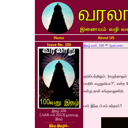
Home
About US
Issue No. 100
>
இதழ் எண். 100
ஆலாபனை
குடும்பத்திலும், (எழுத்தால
மாதிரி எழுதுவியா?”, என்ற க
என்று நான் ஏங்குவதுண்டு.
யார் இந்த பி.எம்.சுந்தரம்?
இதழ் 100
[ அக்டோபர் 2013] நூறாவது
இதழ்
இந்த இதழில்..