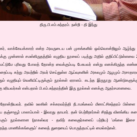
திரு.பி.எம்.சுந்தரம். நன்றி - தி இந்து
டகர், வாக்கேயக்காரர் என்ற அவருடைய பன் முகங்களில் ஒவ்வொன்றிலும் ஆழ்ந்து
க்கு முன்னால் சமஸ்கிருதத்தில் எழுதிய நூலைப் படித்து அதில் குறிப்பிட்டுள்ளவை
 மட்டுமே புரிவது போலத் தோன்ற வைக்கும்படி பேசுபவர் என்று எனக்கிருந்த எண்ணத
ுறைப்படி கற்று அவற்றில் அவர் செய்துள்ள ஆய்வுகளின் அகலமும் ஆழமும் அசாதாரண
ம் எழுதியும் வெளியிட்டிருக்கும் நூல்கள் ஏராளம். கடந்த இருநூறு ஆண்டுகளுக
ு உரியவர்கள் என்பதால் பி.எம்.சுந்தரத்தின் இரு நூல்கள் எனக்கு ஆதர்சமானவை.
 தோன்றியவர். தவில் உலகின் சக்கரவர்த்தி நீடாமங்கலம் மீனாட்சிசுந்தரம் பிள்ளை -
்கிய தஞ்சாவூர் பாலாம்பாள் - இவரது தாயார். தன் பெற்றோர்கள் சிறந்து விளங்கிய க
்கும் நூல்களான (நாகஸ்வர - தவிற் கலைஞர்களைப் பற்றிய) ‘மங்கல இசை மன
 தந்த மாணிக்கங்களும்’ கலைத் துறையைப் பொருத்தமட்டில் மைல்கற்கள்.