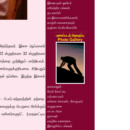
இறையருள் ஓவியர்
மகேந்திர பல்லவர்
குடவாயில்
மா.இராசமாணிக்கனார்
காஞ்சி கைலாசநாதர்
தஞ்சை பெரியகோயில்
புகைப்படத் தொகுப்பு
Photo Gallery
 தேர்ந்தவர். இசை ஆய்வாளர்
 22 ஸ்ருதிகளா 32 ஸ்ருதிகளா
்தை முற்றிலும் மாற்றியவர்.
ர்களுக்குரியவை. சிறியதும்
்குள் நம்மிடை இருந்த இசைக்
தளவானூர்
சேரர் கோட்டை
பத்மநாபபுரம்
 பி.எம்.சுந்தரத்தின் தந்தை.
கங்கை கொண்ட சோழபுரம்
லைகளுக்கு பெருமை சேர்க்கும்
கழுகுமலை
மா.ரா.அரசு
்னர்களும்’, (பரதநாட்டிய
ஐராவதி
வாழ்வே வரலாறாக..
இராஜசிம்ம பல்லவர்