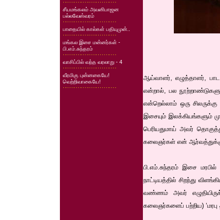
சீயமங்கலம் அவனிபாஜன
பல்லவேஸ்வரம்
பாதையில் கால்கள் பதியுமுன்..
மங்கல இசை மன்னர்கள் -
பி.எம்.சுந்தரம்
வாசிப்பில் வந்த வரலாறு - 4
வீரமிகு புன்னகையே!
ஆய்வாளர், எழுத்தாளர், பா
வெற்றிவாகையே!
என்றால், பல நூற்றாண்டுகளு
என்றெல்லாம் ஒரு சிலருக்கு
இசையும் இலக்கியங்களும் ம
பெரியதுமாய் அவர் தொகுத்து
கலைஞர்கள் என் ஆர்வத்துக்க
பி.எம்.சுந்தரம் இசை மரபில்
நாட்டியத்தில் சிறந்து விளங
வண்ணம் அவர் எழுதியிருக
கலைஞர்களைப் பற்றிய) ‘மரபு