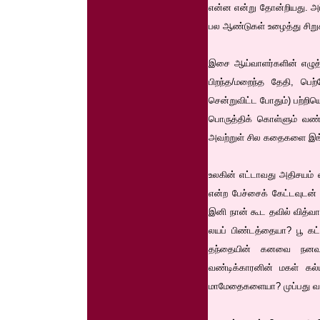
என்ன என்று தோன்றியது. அப்ப
பல ஆண்டுகள் உழைத்து சிறுக
இசை ஆய்வாளர்களின் எழுத்த
பிறந்த/மறைந்த தேதி, பெற்
சென்றுவிட்ட போதும்) பற்றி
பொருத்திக் கொள்ளும் வண்
அவற்றுள் சில கதைகளை இங்
உலகின் எட்டாவது அதிசயம் எ
என்ற பேச்சைக் கேட்டவுடன்
இனி நான் கூட தவில் வித்வா
லயப் பிண்டத்தையா? பூ க
தந்தையின் கனவை நனவாக
வண்டிக்காரனின் மகள் கல
மாமேதைகளையா? முப்பது வயத