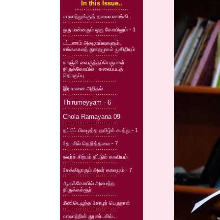
In this Issue..
வரலாற்றுக்குத் தலைவணங்கி..
ஒரு மன்னரும் ஒரு கோயிலும் - 1
பட்டணம் அகழாய்வுகளும்,
சங்ககாலத் துறைமுகம் முசிறியும்
காஞ்சி வைகுந்தப்பெருமாள்
திருக்கோயில் - கலைப்படத்
தொகுப்பு
இராமனை அறிதல்
Thirumeyyam - 6
Chola Ramayana 09
தப்பிப் பிழைத்த தமிழ்க் கூத்து - 1
தேடலில் தெறித்தவை - 7
சுவர்ச் சிற்பம் தீட்டும் காவியம்
சேக்கிழாரும் அவர் காலமும் - 7
ஆலக்கோயில் அமைந்த
திருக்கச்சூர்
மீண்டெழுந்த சோழர் பெருநாள்
வரலாற்றின் தூண்டலில்...