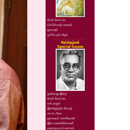
சேரர் கோட்டை
செம்மொழி மாநாடு
ஐராவதி
முப்பெரும் விழா
சிறப்பிதழ்கள்
Special Issues
நூறாவது இதழ்
சேரர் கோட்டை
எஸ்.ராஜம்
இராஜேந்திர சோழர்
மா.ரா.அரசு
ஐராவதம் மகாதேவன்
இரா.கலைக்கோவன்
வரலாறு.காம் வாசகர்