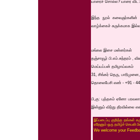
யாரைச் சொல்ல? யாரை விட?
இந்த நூல் கலைஞர்களின் வாழ
வாழ்க்கைச் சுருக்கமாக இல்ல
மங்கல இசை மன்னர்கள்
தஞ்சாவூர் பி.எம்.சுந்தரம் , வ
மெய்யப்பன் தமிழாய்வகம்
31, சிங்கர் தெரு, பாரிமுன
தொலைபேசி எண் - +91 - 44
பி,கு: புத்தகம் ஏனோ பரவலாக
இன்னும் விற்று தீரவில்லை என
இப்படைப்பு குறித்த தங்கள் க
ஏதேனும் ஒரு தமிழ்ச் செயலி ப
We welcome your Feedback