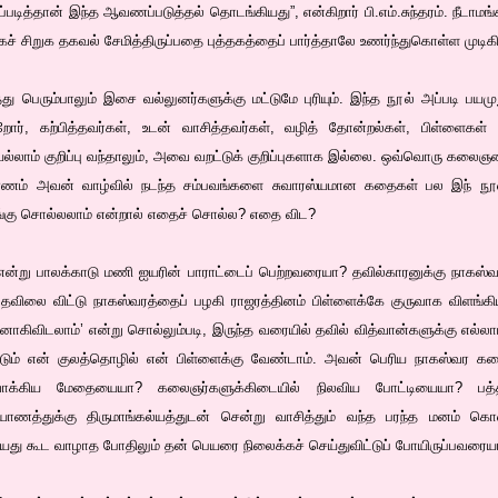
டித்தான் இந்த ஆவணப்படுத்தல் தொடங்கியது”, என்கிறார் பி.எம்.சுந்தரம். நீடாமங்க
ச் சிறுக தகவல் சேமித்திருப்பதை புத்தகத்தைப் பார்த்தாலே உணர்ந்துகொள்ள முடிகி
ு பெரும்பாலும் இசை வல்லுனர்களுக்கு மட்டுமே புரியும். இந்த நூல் அப்படி பய
றோர், கற்பித்தவர்கள், உடன் வாசித்தவர்கள், வழித் தோன்றல்கள், பிள்ளைகள்
யெல்லாம் குறிப்பு வந்தாலும், அவை வறட்டுக் குறிப்புகளாக இல்லை. ஒவ்வொரு கலை
ணம் அவன் வாழ்வில் நடந்த சம்பவங்களை சுவாரஸ்யமான கதைகள் பல இந் நூலைத
கு சொல்லலாம் என்றால் எதைச் சொல்ல? எதை விட?
ன்று பாலக்காடு மணி ஐயரின் பாராட்டைப் பெற்றவரையா? தவில்காரனுக்கு நாகஸ்வர
 தவிலை விட்டு நாகஸ்வரத்தைப் பழகி ராஜரத்தினம் பிள்ளைக்கே குருவாக விளங்க
னாகிவிடலாம்’ என்று சொல்லும்படி, இருந்த வரையில் தவில் வித்வான்களுக்கு எல்ல
ட்டும் என் குலத்தொழில் என் பிள்ளைக்கு வேண்டாம். அவன் பெரிய நாகஸ்வர 
்கிய மேதையையா? கலைஞர்களுக்கிடையில் நிலவிய போட்டியையா? பத்
்யாணத்துக்கு திருமாங்கல்யத்துடன் சென்று வாசித்தும் வந்த பரந்த மனம் 
ு கூட வாழாத போதிலும் தன் பெயரை நிலைக்கச் செய்துவிட்டுப் போயிருப்பவரைய