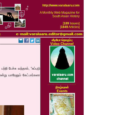
http://www.varalaaru.com
A Monthly Web Magazine for
South Asian History
[
189
Issues]
[
1849
Articles]
k
வீடியோ தொகுப்பு
Video Channel
ி பேச்சு வந்தால், “சுப்புடு
 என்று யாரேனும் கேட்பார்களா
நிகழ்வுகள்
Events