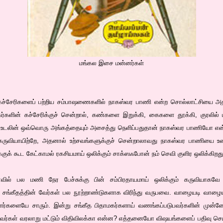
மங்கல இசை மன்னர்கள்
ு கச்சேரிகளைப் பற்றிய சம்பாஷணைகளில் நாகஸ்வர பாணி என்ற சொல்லாட்சியை அதி
கர்களின் கச்சேரிக்குச் சென்றால், கண்களை இறுக்கி, கைகளை தூக்கி, குரலில
, உடலின் ஒவ்வொரு அங்கத்தையும் அசைத்து நெளிப்பதுதான் நாகஸ்வர பாணியோ எ
கருவியாயிற்றே, அதனால் உற்சவங்களுக்குச் சென்றாலாவது நாகஸ்வர பாணியை உணர்
்குக் கூட கேட்காமல் ரகசியமாய் ஒலிக்கும் சாக்ஸஃபோன் நம் செவி குளிர ஒலிக்கிறது
ல் பல மணி நேர பேச்சுக்கு பின் சம்பிரதாயமாய் ஒலிக்கும் கருவியாகவே நா
க சங்கீதத்தின் வேர்கள் பல நூற்றாண்டுகளாக விரிந்து வருபவை. வாழையடி வாழ
ர்களையே சாரும். இன்று சங்கீத பிதாமகர்களாய் வணங்கப்படுபவர்களின் முன்
வர்கள் வரலாறு மட்டும் விதிவிலக்கா என்ன? எத்தனையோ விஷயங்களைப் பதிவு ச