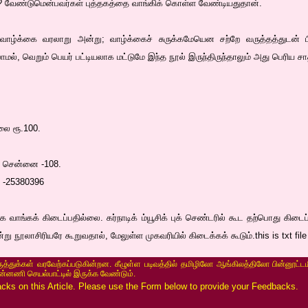
 வேண்டுமென்பவர்கள் புத்தகத்தை வாங்கிக் கொள்ள வேண்டியதுதான்.
்க்கை வரலாறு அன்று; வாழ்க்கைச் சுருக்கமேயென சற்றே வருத்தத்துடன் பி.எம்.
ாமல், வெறும் பெயர் பட்டியலாக மட்டுமே இந்த நூல் இருந்திருந்தாலும் அது பெரிய
ிலை ரூ.100.
ை, சென்னை -108.
 -25380396
 வாங்கக் கிடைப்பதில்லை. கர்நாடிக் ம்யூசிக் புக் செண்டரில் கூட தற்பொது கிடைப
்று நூலாசிரியரே கூறுவதால், மேலுள்ள முகவரியில் கிடைக்கக் கூடும்.this is txt file
ருத்துக்கள் வரவேற்கப்படுகின்றன. கீழுள்ள படிவத்தில் தமிழிலோ ஆங்கிலத்திலோ பின்னூட்டம
ின்னணி செயல்பாட்டில் இருக்க வேண்டும்.
s on this Article. Please use the Form below to provide your Feedbacks.