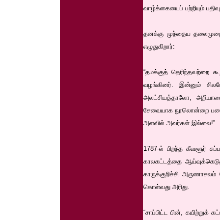
வாழ்க்கையைப் பற்றியும் பதி
தனக்கு முந்தைய தலைமுறைகள
எழுதுகிறார்:
“தமக்குத் தெரிந்தவற்றை 
வழங்கினர். இன்னும் சில
அலட்சியத்தாலோ, அறியாம
சேவையாக நூலொன்றை படைப்பட
அளவில் அவர்கள் இல்லை!”
1787-ல் பிறந்த கீவளூர் ச
காலகட்டத்தை ஆய்வுக்கெடுத
காருக்குறிச்சி அருணாசலம்
கொள்வது அரிது.
“சாப்பிட்ட பின், கயிற்றுக்