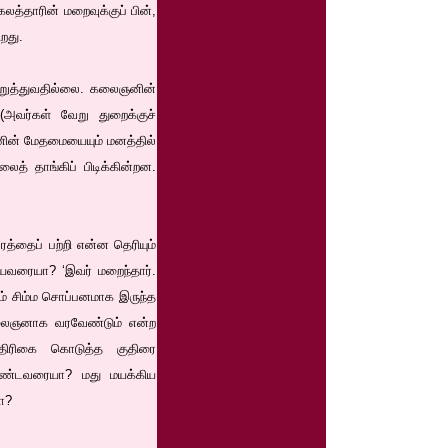
லத்தாரின் மறைவுக்குப் பின்,
றது.
முறுத்துவதில்லை. கலைஞனின்
 (அவர்கள் வேறு துறைக்குச்
ஞனின் மேதமையையும் மனத்தில்
் தாங்கிப் பிடிக்கின்றன.
த்தைப் பற்றி என்ன தெரியும்
ியவரையா? ‘இவர் மறைந்தார்.
ாம் சிம்ம சொப்பனமாக இருந்த
கலைஞனாக வரவேண்டும் என்ற
திரிகை கொடுத்த குதிரை
கொண்டவரையா? மது மயக்கிய
ா?