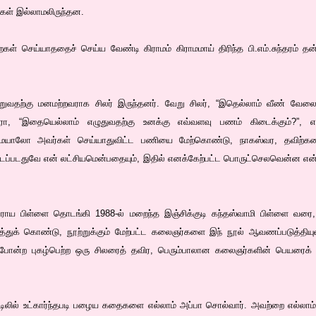
வுகள் இல்லாமலிருந்தன.
் செய்யாததைச் செய்ய வேண்டி கிராமம் கிராமமாய் திரிந்த பி.எம்.சுந்தரம் தன்
கூறுவதற்கு மனமற்றவராக சிலர் இருந்தனர். வேறு சிலர், “இதெல்லாம் வீண் வே
ரோ, “இதையெல்லாம் எழுதுவதற்கு உனக்கு எவ்வளவு பணம் கிடைக்கும்?”, என
ையாலோ அவர்கள் செய்யாதுவிட்ட பணியை மேற்கொண்டு, நாகஸ்வர, தவிற்கலைஞ
துவே என் லட்சியமென்பதையும், இதில் எனக்கேற்பட்ட பொருட்செலவென்ன என்பதையும
ுப்பராய பிள்ளை தொடங்கி 1988-ல் மறைந்த இஞ்சிக்குடி கந்தஸ்வாமி பிள்ளை வரை,
்துக் கொண்டு, நூற்றுக்கும் மேற்பட்ட கலைஞர்களை இந் நூல் ஆவணப்படுத்தியுள
 போன்ற புகழ்பெற்ற ஒரு சிலரைத் தவிர, பெரும்பாலான கலைஞர்களின் பெயரைக் 
 கட்டிலில் உட்கார்ந்தபடி பழைய கதைகளை எல்லாம் அப்பா சொல்வார். அவற்றை எல்லாம